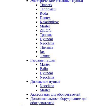
Электрические тепловые пушки
Timberk
Тепломаш
Roda
Dantex
Kalashnikov
Master
ZILON
Тропик
Hyundai
Neoclima
Thermex
Jax
Элвин
Газовые пушки
Master
Ballu
Hyundai
Neoclima
Дизельные пушки
Neoclima
Master
Аксессуары для обогревателей
Дополнительное оборудование для
обогревателей