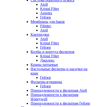
Система обратного осмоса
Atoll
Kristal Filter
Angstra
Гейзер
Мембраны для баков
Filmtec
Atoll
Картриджи
Atoll
Kristal Filter
Гейзер
Колбы и корпуса фильтров
Kristal Filter
Джилекс
Краны питьевые
Настольные фильтры и насадки на
кран
Гейзер
Фильтры-кувшины
Гейзер
Принадлежности к фильтрам Atoll
Принадлежности к фильтрам
Honeywell
Принадлежности к фильтрам Гейзер