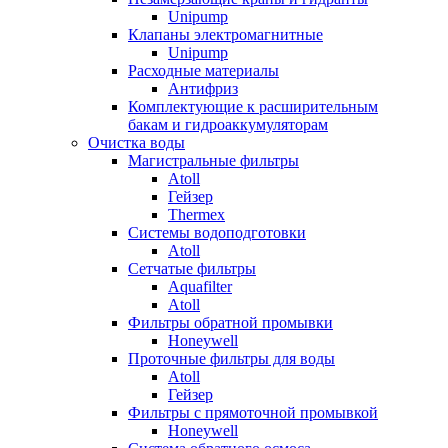
Unipump
Клапаны электромагнитные
Unipump
Расходные материалы
Антифриз
Комплектующие к расширительным
бакам и гидроаккумуляторам
Очистка воды
Магистральные фильтры
Atoll
Гейзер
Thermex
Системы водоподготовки
Atoll
Сетчатые фильтры
Aquafilter
Atoll
Фильтры обратной промывки
Honeywell
Проточные фильтры для воды
Atoll
Гейзер
Фильтры с прямоточной промывкой
Honeywell