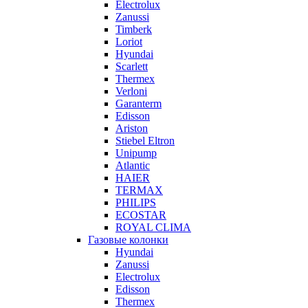
Electrolux
Zanussi
Timberk
Loriot
Hyundai
Scarlett
Thermex
Verloni
Garanterm
Edisson
Ariston
Stiebel Eltron
Unipump
Atlantic
HAIER
TERMAX
PHILIPS
ECOSTAR
ROYAL CLIMA
Газовые колонки
Hyundai
Zanussi
Electrolux
Edisson
Thermex