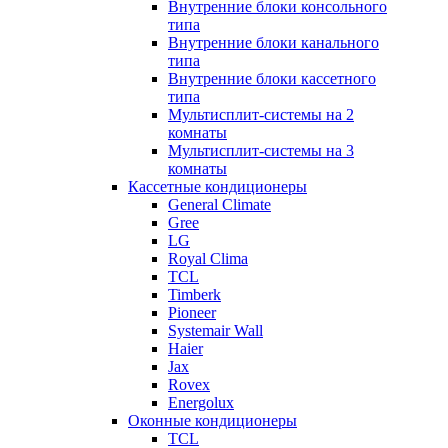
Внутренние блоки консольного
типа
Внутренние блоки канального
типа
Внутренние блоки кассетного
типа
Мультисплит-системы на 2
комнаты
Мультисплит-системы на 3
комнаты
Кассетные кондиционеры
General Climate
Gree
LG
Royal Clima
TCL
Timberk
Pioneer
Systemair Wall
Haier
Jax
Rovex
Energolux
Оконные кондиционеры
TCL