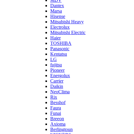
MDV
Dantex
Marsa
Hisense
Mitsubishi Heavy
Electrolux
Mitsubishi Electric
Haier
TOSHIBA
Panasonic
Kentatsu
LG
fujitsu
Pioneer
Energolux
Carrier
Daikin
NeoClima
Rix
Besshof
Faura
Funai
Breeon
Axioma
Berlingtoun