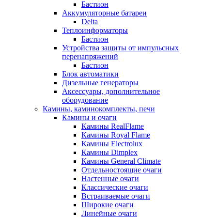
Бастион
Аккумуляторные батареи
Delta
Теплоинформаторы
Бастион
Устройства защиты от импульсных
перенапряжений
Бастион
Блок автоматики
Дизельные генераторы
Аксессуары, дополнительное
оборудование
Камины, каминокомплекты, печи
Камины и очаги
Камины RealFlame
Камины Royal Flame
Камины Electrolux
Камины Dimplex
Камины General Climate
Отдельностоящие очаги
Настенные очаги
Классические очаги
Встраиваемые очаги
Широкие очаги
Линейные очаги