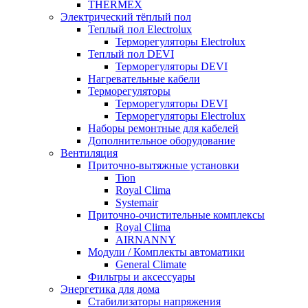
THERMEX
Электрический тёплый пол
Теплый пол Electrolux
Терморегуляторы Electrolux
Теплый пол DEVI
Терморегуляторы DEVI
Нагревательные кабели
Терморегуляторы
Терморегуляторы DEVI
Терморегуляторы Electrolux
Наборы ремонтные для кабелей
Дополнительное оборудование
Вентиляция
Приточно-вытяжные установки
Tion
Royal Clima
Systemair
Приточно-очистительные комплексы
Royal Clima
AIRNANNY
Модули / Комплекты автоматики
General Climate
Фильтры и аксессуары
Энергетика для дома
Стабилизаторы напряжения