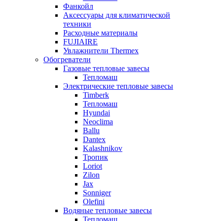
Фанкойл
Аксессуары для климатической
техники
Расходные материалы
FUJIAIRE
Увлажнители Thermex
Обогреватели
Газовые тепловые завесы
Тепломаш
Электрические тепловые завесы
Timberk
Тепломаш
Hyundai
Neoclima
Ballu
Dantex
Kalashnikov
Тропик
Loriot
Zilon
Jax
Sonniger
Olefini
Водяные тепловые завесы
Тепломаш