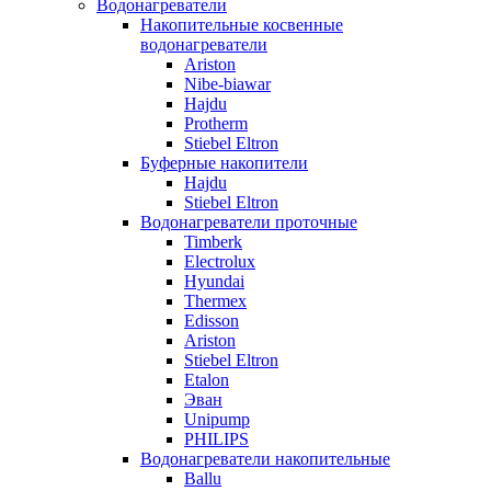
Водонагреватели
Накопительные косвенные
водонагреватели
Ariston
Nibe-biawar
Hajdu
Protherm
Stiebel Eltron
Буферные накопители
Hajdu
Stiebel Eltron
Водонагреватели проточные
Timberk
Electrolux
Hyundai
Thermex
Edisson
Ariston
Stiebel Eltron
Etalon
Эван
Unipump
PHILIPS
Водонагреватели накопительные
Ballu