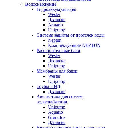
Водоснабжение
Гидроаккумуляторы
Wester
Джилекс
Aquario
Unipump
Система защиты от протечек воды
Neptun
Комплектующие NEPTUN
Расширительные баки
Wester
Джилекс
Unipump
Мембраны для баков
Wester
Unipump
Трубы ПНД
Джилекс
Автоматика для систем
водоснабжения
Unipump
Aquario
Grundfos
Джилекс
Незамерзающие краны и гидранты