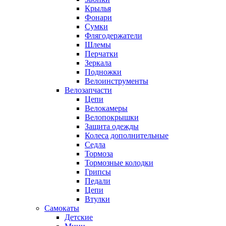
Крылья
Фонари
Сумки
Флягодержатели
Шлемы
Перчатки
Зеркала
Подножки
Велоинструменты
Велозапчасти
Цепи
Велокамеры
Велопокрышки
Защита одежды
Колеса дополнительные
Седла
Тормоза
Тормозные колодки
Грипсы
Педали
Цепи
Втулки
Самокаты
Детские