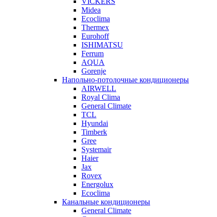
VICKERS
Midea
Ecoclima
Thermex
Eurohoff
ISHIMATSU
Ferrum
AQUA
Gorenje
Напольно-потолочные кондиционеры
AIRWELL
Royal Clima
General Climate
TCL
Hyundai
Timberk
Gree
Systemair
Haier
Jax
Rovex
Energolux
Ecoclima
Канальные кондиционеры
General Climate