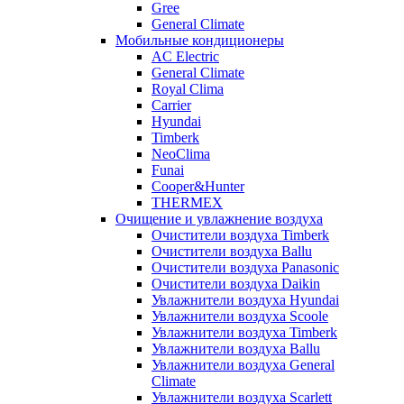
Gree
General Climate
Мобильные кондиционеры
AC Electric
General Climate
Royal Clima
Carrier
Hyundai
Timberk
NeoClima
Funai
Cooper&Hunter
THERMEX
Очищение и увлажнение воздуха
Очистители воздуха Timberk
Очистители воздуха Ballu
Очистители воздуха Panasonic
Очистители воздуха Daikin
Увлажнители воздуха Hyundai
Увлажнители воздуха Scoole
Увлажнители воздуха Timberk
Увлажнители воздуха Ballu
Увлажнители воздуха General
Climate
Увлажнители воздуха Scarlett