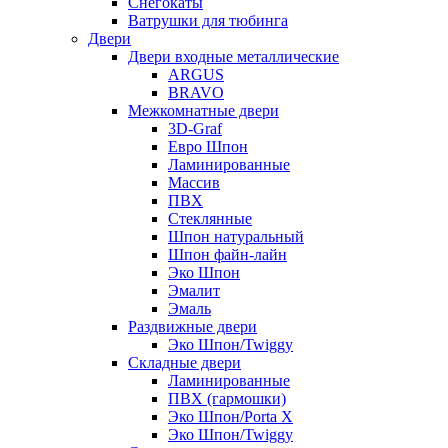
Снегокаты
Ватрушки для тюбинга
Двери
Двери входные металлические
ARGUS
BRAVO
Межкомнатные двери
3D-Graf
Евро Шпон
Ламинированные
Массив
ПВХ
Стеклянные
Шпон натуральный
Шпон файн-лайн
Эко Шпон
Эмалит
Эмаль
Раздвижные двери
Эко Шпон/Twiggy
Складные двери
Ламинированные
ПВХ (гармошки)
Эко Шпон/Porta X
Эко Шпон/Twiggy