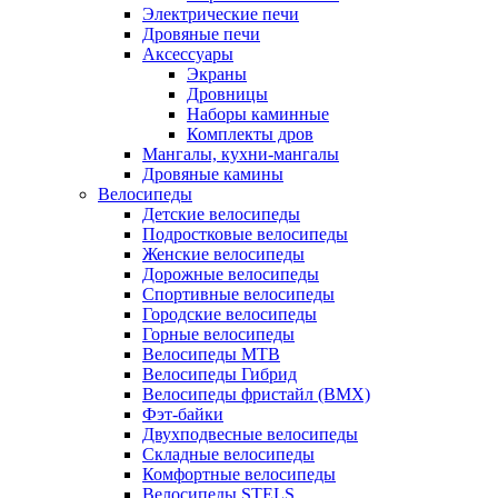
Электрические печи
Дровяные печи
Аксессуары
Экраны
Дровницы
Наборы каминные
Комплекты дров
Мангалы, кухни-мангалы
Дровяные камины
Велосипеды
Детские велосипеды
Подростковые велосипеды
Женские велосипеды
Дорожные велосипеды
Спортивные велосипеды
Городские велосипеды
Горные велосипеды
Велосипеды MTB
Велосипеды Гибрид
Велосипеды фристайл (BMX)
Фэт-байки
Двухподвесные велосипеды
Складные велосипеды
Комфортные велосипеды
Велосипеды STELS