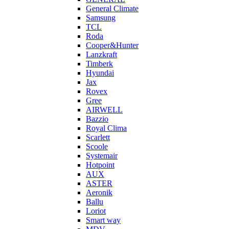
General Climate
Samsung
TCL
Roda
Cooper&Hunter
Lanzkraft
Timberk
Hyundai
Jax
Rovex
Gree
AIRWELL
Bazzio
Royal Clima
Scarlett
Scoole
Systemair
Hotpoint
AUX
ASTER
Aeronik
Ballu
Loriot
Smart way