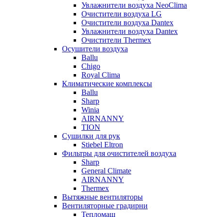
Увлажнители воздуха NeoClima
Очистители воздуха LG
Очистители воздуха Dantex
Увлажнители воздуха Dantex
Очистители Thermex
Осушители воздуха
Ballu
Chigo
Royal Clima
Климатические комплексы
Ballu
Sharp
Winia
AIRNANNY
TION
Сушилки для рук
Stiebel Eltron
Фильтры для очистителей воздуха
Sharp
General Climate
AIRNANNY
Thermex
Вытяжные вентиляторы
Вентиляторные градирни
Тепломаш