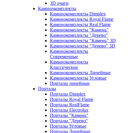
3D очаги
Каминокомплекты
Каминокомплекты Dimplex
Каминокомплекты Royal Flame
Каминокомплекты Real Flame
Каминокомплекты "Камень"
Каминокомплекты "Дерево"
Каминокомплекты "Камень" 3D
Каминокомплекты "Дерево" 3D
Каминокомплекты
Современные
Каминокомплекты
Классические
Каминокомплекты Линейные
Каминокомплекты Угловые
Порталы линейные
Порталы
Порталы Dimplex
Порталы Royal Flame
Порталы RealFlame
Порталы Electrolux
Порталы "Камень"
Порталы "Дерево"
Порталы Угловые
Порталы Линейные