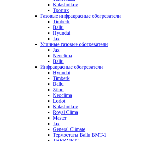
Kalashnikov
Тропик
Газовые инфракрасные обогреватели
Timberk
Ballu
Hyundai
Jax
Уличные газовые обогреватели
Jax
Neoclima
Ballu
Инфракрасные обогреватели
Hyundai
Timberk
Ballu
Zilon
Neoclima
Loriot
Kalashnikov
Royal Clima
Master
Jax
General Climate
Термостаты Ballu BMT-1
THERMEX1