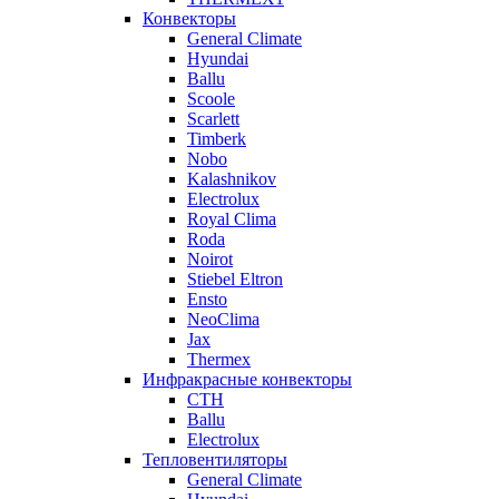
Конвекторы
General Climate
Hyundai
Ballu
Scoole
Scarlett
Timberk
Nobo
Kalashnikov
Electrolux
Royal Clima
Roda
Noirot
Stiebel Eltron
Ensto
NeoClima
Jax
Thermex
Инфракрасные конвекторы
CTH
Ballu
Electrolux
Тепловентиляторы
General Climate