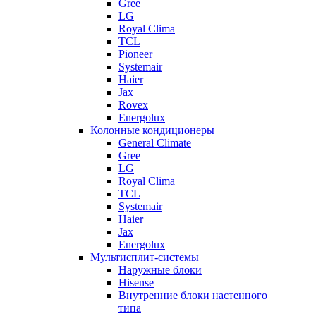
Gree
LG
Royal Clima
TCL
Pioneer
Systemair
Haier
Jax
Rovex
Energolux
Колонные кондиционеры
General Climate
Gree
LG
Royal Clima
TCL
Systemair
Haier
Jax
Energolux
Мультисплит-системы
Наружные блоки
Hisense
Внутренние блоки настенного
типа