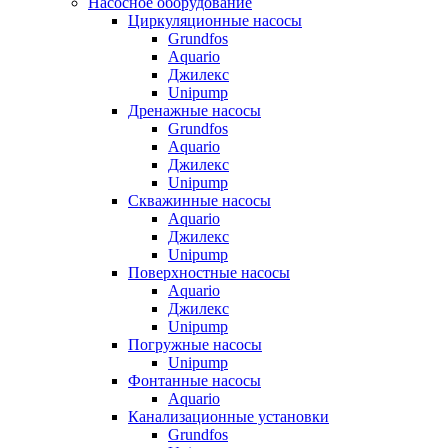
Насосное оборудование
Циркуляционные насосы
Grundfos
Aquario
Джилекс
Unipump
Дренажные насосы
Grundfos
Aquario
Джилекс
Unipump
Скважинные насосы
Aquario
Джилекс
Unipump
Поверхностные насосы
Aquario
Джилекс
Unipump
Погружные насосы
Unipump
Фонтанные насосы
Aquario
Канализационные установки
Grundfos