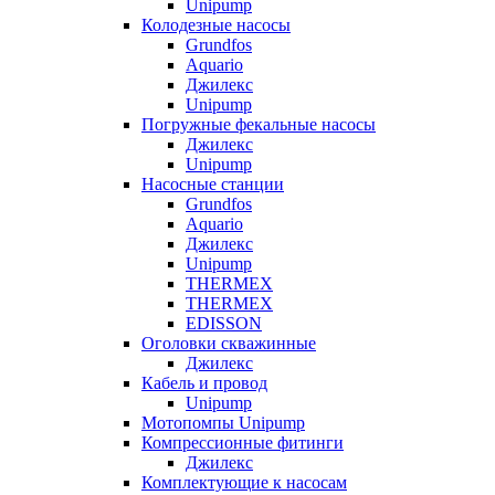
Unipump
Колодезные насосы
Grundfos
Aquario
Джилекс
Unipump
Погружные фекальные насосы
Джилекс
Unipump
Насосные станции
Grundfos
Aquario
Джилекс
Unipump
THERMEX
THERMEX
EDISSON
Оголовки скважинные
Джилекс
Кабель и провод
Unipump
Мотопомпы Unipump
Компрессионные фитинги
Джилекс
Комплектующие к насосам