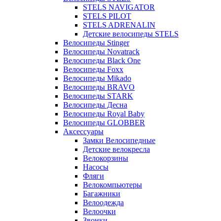
STELS NAVIGATOR
STELS PILOT
STELS ADRENALIN
Детские велосипеды STELS
Велосипеды Stinger
Велосипеды Novatrack
Велосипеды Black One
Велосипеды Foxx
Велосипеды Mikado
Велосипеды BRAVO
Велосипеды STARK
Велосипеды Десна
Велосипеды Royal Baby
Велосипеды GLOBBER
Аксессуары
Замки Велосипедные
Детские велокресла
Велокорзины
Насосы
Фляги
Велокомпьютеры
Багажники
Велоодежда
Велоочки
Звонки