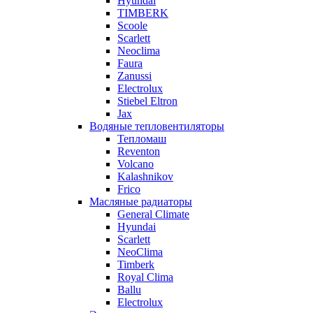
Hyundai
TIMBERK
Scoole
Scarlett
Neoclima
Faura
Zanussi
Electrolux
Stiebel Eltron
Jax
Водяные тепловентиляторы
Тепломаш
Reventon
Volcano
Kalashnikov
Frico
Масляные радиаторы
General Climate
Hyundai
Scarlett
NeoClima
Timberk
Royal Clima
Ballu
Electrolux