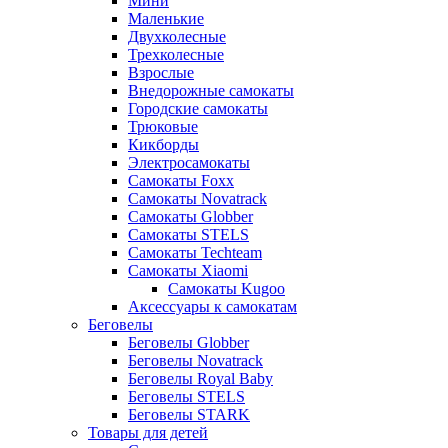
Мини
Маленькие
Двухколесные
Трехколесные
Взрослые
Внедорожные самокаты
Городские самокаты
Трюковые
Кикборды
Электросамокаты
Самокаты Foxx
Самокаты Novatrack
Самокаты Globber
Самокаты STELS
Самокаты Techteam
Самокаты Xiaomi
Самокаты Kugoo
Аксессуары к самокатам
Беговелы
Беговелы Globber
Беговелы Novatrack
Беговелы Royal Baby
Беговелы STELS
Беговелы STARK
Товары для детей