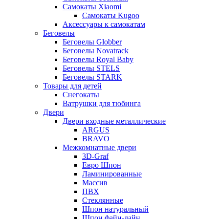
Самокаты Xiaomi
Самокаты Kugoo
Аксессуары к самокатам
Беговелы
Беговелы Globber
Беговелы Novatrack
Беговелы Royal Baby
Беговелы STELS
Беговелы STARK
Товары для детей
Снегокаты
Ватрушки для тюбинга
Двери
Двери входные металлические
ARGUS
BRAVO
Межкомнатные двери
3D-Graf
Евро Шпон
Ламинированные
Массив
ПВХ
Стеклянные
Шпон натуральный
Шпон файн-лайн