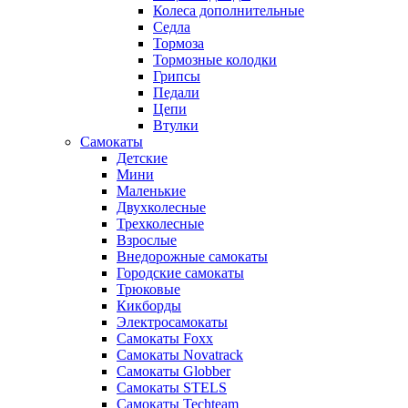
Колеса дополнительные
Седла
Тормоза
Тормозные колодки
Грипсы
Педали
Цепи
Втулки
Самокаты
Детские
Мини
Маленькие
Двухколесные
Трехколесные
Взрослые
Внедорожные самокаты
Городские самокаты
Трюковые
Кикборды
Электросамокаты
Самокаты Foxx
Самокаты Novatrack
Самокаты Globber
Самокаты STELS
Самокаты Techteam