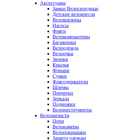
Аксессуары
Замки Велосипедные
Детские велокресла
Велокорзины
Насосы
Фляги
Велокомпьютеры
Багажники
Велоодежда
Велоочки
Звонки
Крылья
Фонари
Сумки
Флягодержатели
Шлемы
Перчатки
Зеркала
Подножки
Велоинструменты
Велозапчасти
Цепи
Велокамеры
Велопокрышки
Защита одежды