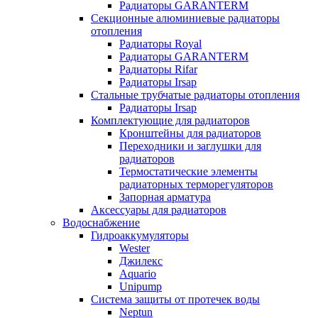
Радиаторы GARANTERM
Секционные алюминиевые радиаторы
отопления
Радиаторы Royal
Радиаторы GARANTERM
Радиаторы Rifar
Радиаторы Irsap
Стальные трубчатые радиаторы отопления
Радиаторы Irsap
Комплектующие для радиаторов
Кронштейны для радиаторов
Переходники и заглушки для
радиаторов
Термостатические элементы
радиаторных терморегуляторов
Запорная арматура
Аксессуары для радиаторов
Водоснабжение
Гидроаккумуляторы
Wester
Джилекс
Aquario
Unipump
Система защиты от протечек воды
Neptun