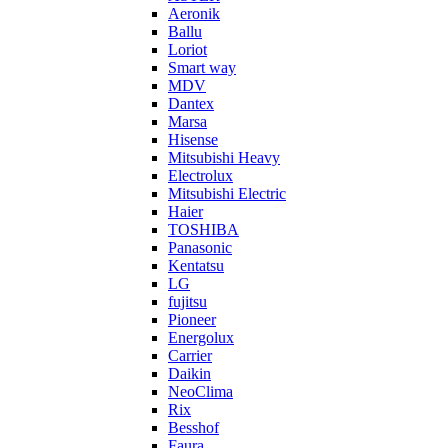
Aeronik
Ballu
Loriot
Smart way
MDV
Dantex
Marsa
Hisense
Mitsubishi Heavy
Electrolux
Mitsubishi Electric
Haier
TOSHIBA
Panasonic
Kentatsu
LG
fujitsu
Pioneer
Energolux
Carrier
Daikin
NeoClima
Rix
Besshof
Faura