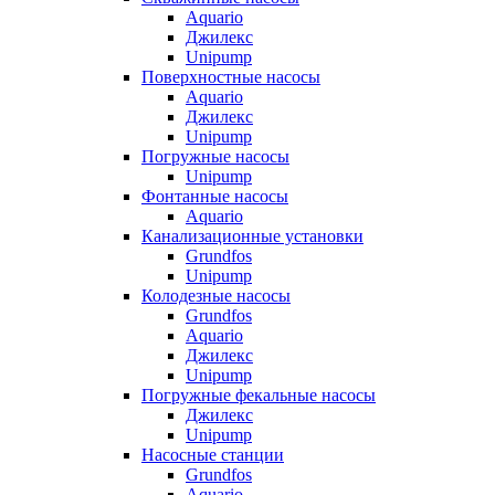
Aquario
Джилекс
Unipump
Поверхностные насосы
Aquario
Джилекс
Unipump
Погружные насосы
Unipump
Фонтанные насосы
Aquario
Канализационные установки
Grundfos
Unipump
Колодезные насосы
Grundfos
Aquario
Джилекс
Unipump
Погружные фекальные насосы
Джилекс
Unipump
Насосные станции
Grundfos
Aquario