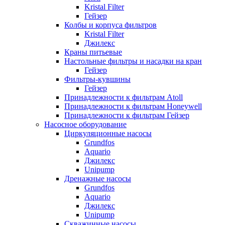
Kristal Filter
Гейзер
Колбы и корпуса фильтров
Kristal Filter
Джилекс
Краны питьевые
Настольные фильтры и насадки на кран
Гейзер
Фильтры-кувшины
Гейзер
Принадлежности к фильтрам Atoll
Принадлежности к фильтрам Honeywell
Принадлежности к фильтрам Гейзер
Насосное оборудование
Циркуляционные насосы
Grundfos
Aquario
Джилекс
Unipump
Дренажные насосы
Grundfos
Aquario
Джилекс
Unipump
Скважинные насосы