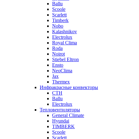
Ballu
Scoole
Scarlett
Timberk
Nobo
Kalashnikov
Electrolux
Royal Clima
Roda
Noirot
Stiebel Eltron
Ensto
NeoClima
Jax
Thermex
Инфракрасные конвекторы
CTH
Ballu
Electrolux
Тепловентиляторы
General Climate
Hyundai
TIMBERK
Scoole
Scarlett