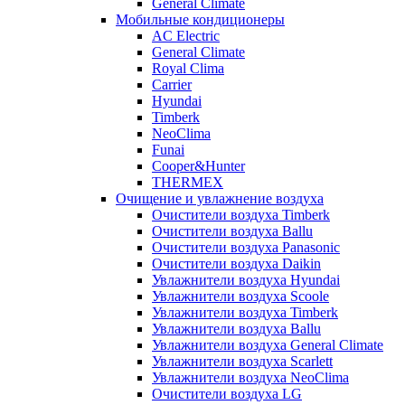
General Climate
Мобильные кондиционеры
AC Electric
General Climate
Royal Clima
Carrier
Hyundai
Timberk
NeoClima
Funai
Cooper&Hunter
THERMEX
Очищение и увлажнение воздуха
Очистители воздуха Timberk
Очистители воздуха Ballu
Очистители воздуха Panasonic
Очистители воздуха Daikin
Увлажнители воздуха Hyundai
Увлажнители воздуха Scoole
Увлажнители воздуха Timberk
Увлажнители воздуха Ballu
Увлажнители воздуха General Climate
Увлажнители воздуха Scarlett
Увлажнители воздуха NeoClima
Очистители воздуха LG