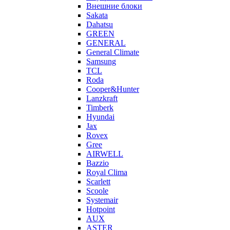
Внешние блоки
Sakata
Dahatsu
GREEN
GENERAL
General Climate
Samsung
TCL
Roda
Cooper&Hunter
Lanzkraft
Timberk
Hyundai
Jax
Rovex
Gree
AIRWELL
Bazzio
Royal Clima
Scarlett
Scoole
Systemair
Hotpoint
AUX
ASTER