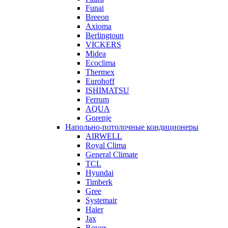
Funai
Breeon
Axioma
Berlingtoun
VICKERS
Midea
Ecoclima
Thermex
Eurohoff
ISHIMATSU
Ferrum
AQUA
Gorenje
Напольно-потолочные кондиционеры
AIRWELL
Royal Clima
General Climate
TCL
Hyundai
Timberk
Gree
Systemair
Haier
Jax
Rovex