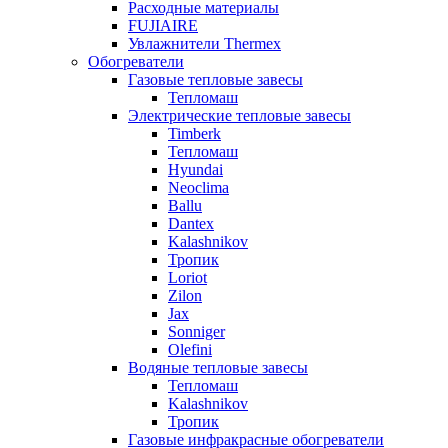
Расходные материалы
FUJIAIRE
Увлажнители Thermex
Обогреватели
Газовые тепловые завесы
Тепломаш
Электрические тепловые завесы
Timberk
Тепломаш
Hyundai
Neoclima
Ballu
Dantex
Kalashnikov
Тропик
Loriot
Zilon
Jax
Sonniger
Olefini
Водяные тепловые завесы
Тепломаш
Kalashnikov
Тропик
Газовые инфракрасные обогреватели