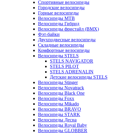
Спортивные велосипеды
Городские велосипеды
Горные велосипеды
Велосипеды MTB
Велосипеды Гибрид
Велосипеды фристайл (BMX)
Фэт-байки
Двухподвесные велосипеды
Складные велосипеды
Комфортные велосипеды
Велосипеды STELS
STELS NAVIGATOR
STELS PILOT
STELS ADRENALIN
Детские велосипеды STELS
Велосипеды Stinger
Велосипеды Novatrack
Велосипеды Black One
Велосипеды Foxx
Велосипеды Mikado
Велосипеды BRAVO
Велосипеды STARK
Велосипеды Десна
Велосипеды Royal Baby
Велосипеды GLOBBER