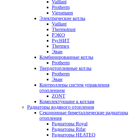
Vaillant
Protherm
Viessmann
Электрические котлы
Vaillant
Thermotrust
РЭКО
РусНИТ
Thermex
Эван
Комбинированные котлы
Protherm
Твердотопливные котлы
Protherm
Эван
Контроллеры систем управления
отоплением
ZONT
Комплектующие к котлам
Радиаторы водяного отопления
Секционные биметаллические радиаторы
отопления
Радиаторы Royal
Радиаторы Rifar
Радиаторы HEATEQ