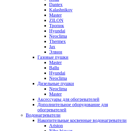
Dantex
Kalashnikov
Master
ZILON
Тропик
Hyundai
Neoclima
Thermex
Jax
Элвин
Газовые пушки
Master
Ballu
Hyundai
Neoclima
Дизельные пушки
Neoclima
Master
Аксессуары для обогревателей
Дополнительное оборудование для
обогревателей
Водонагреватели
Накопительные косвенные водонагреватели
Ariston
Nibe-biawar