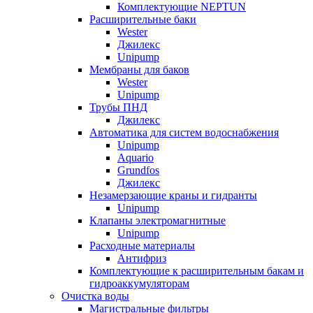
Комплектующие NEPTUN
Расширительные баки
Wester
Джилекс
Unipump
Мембраны для баков
Wester
Unipump
Трубы ПНД
Джилекс
Автоматика для систем водоснабжения
Unipump
Aquario
Grundfos
Джилекс
Незамерзающие краны и гидранты
Unipump
Клапаны электромагнитные
Unipump
Расходные материалы
Антифриз
Комплектующие к расширительным бакам и
гидроаккумуляторам
Очистка воды
Магистральные фильтры