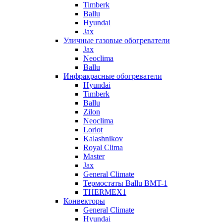
Timberk
Ballu
Hyundai
Jax
Уличные газовые обогреватели
Jax
Neoclima
Ballu
Инфракрасные обогреватели
Hyundai
Timberk
Ballu
Zilon
Neoclima
Loriot
Kalashnikov
Royal Clima
Master
Jax
General Climate
Термостаты Ballu BMT-1
THERMEX1
Конвекторы
General Climate
Hyundai