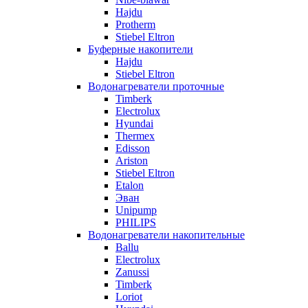
Hajdu
Protherm
Stiebel Eltron
Буферные накопители
Hajdu
Stiebel Eltron
Водонагреватели проточные
Timberk
Electrolux
Hyundai
Thermex
Edisson
Ariston
Stiebel Eltron
Etalon
Эван
Unipump
PHILIPS
Водонагреватели накопительные
Ballu
Electrolux
Zanussi
Timberk
Loriot