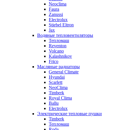
Neoclima
Faura
Zanussi
Electrolux
Stiebel Eltron
Jax
Водяные тепловентиляторы
Тепломаш
Reventon
Volcano
Kalashnikov
Frico
Масляные радиаторы
General Climate
Hyundai
Scarlett
NeoClima
Timberk
Royal Clima
Ballu
Electrolux
Электрические тепловые пушки
Timberk
Тепломаш
Roda