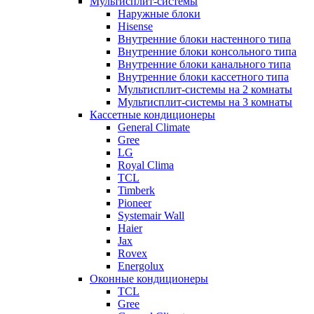
Мультисплит-системы
Наружные блоки
Hisense
Внутренние блоки настенного типа
Внутренние блоки консольного типа
Внутренние блоки канального типа
Внутренние блоки кассетного типа
Мультисплит-системы на 2 комнаты
Мультисплит-системы на 3 комнаты
Кассетные кондиционеры
General Climate
Gree
LG
Royal Clima
TCL
Timberk
Pioneer
Systemair Wall
Haier
Jax
Rovex
Energolux
Оконные кондиционеры
TCL
Gree