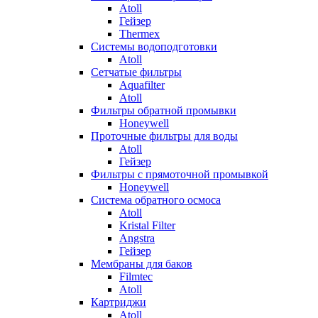
Atoll
Гейзер
Thermex
Системы водоподготовки
Atoll
Сетчатые фильтры
Aquafilter
Atoll
Фильтры обратной промывки
Honeywell
Проточные фильтры для воды
Atoll
Гейзер
Фильтры с прямоточной промывкой
Honeywell
Система обратного осмоса
Atoll
Kristal Filter
Angstra
Гейзер
Мембраны для баков
Filmtec
Atoll
Картриджи
Atoll