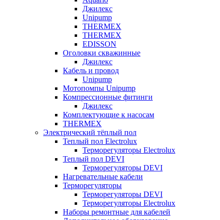
Джилекс
Unipump
THERMEX
THERMEX
EDISSON
Оголовки скважинные
Джилекс
Кабель и провод
Unipump
Мотопомпы Unipump
Компрессионные фитинги
Джилекс
Комплектующие к насосам
THERMEX
Электрический тёплый пол
Теплый пол Electrolux
Терморегуляторы Electrolux
Теплый пол DEVI
Терморегуляторы DEVI
Нагревательные кабели
Терморегуляторы
Терморегуляторы DEVI
Терморегуляторы Electrolux
Наборы ремонтные для кабелей