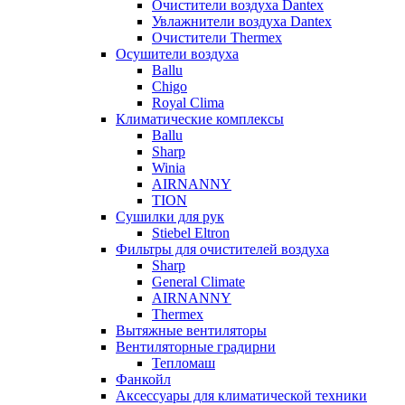
Очистители воздуха Dantex
Увлажнители воздуха Dantex
Очистители Thermex
Осушители воздуха
Ballu
Chigo
Royal Clima
Климатические комплексы
Ballu
Sharp
Winia
AIRNANNY
TION
Сушилки для рук
Stiebel Eltron
Фильтры для очистителей воздуха
Sharp
General Climate
AIRNANNY
Thermex
Вытяжные вентиляторы
Вентиляторные градирни
Тепломаш
Фанкойл
Аксессуары для климатической техники