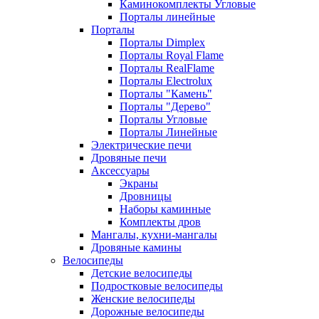
Каминокомплекты Угловые
Порталы линейные
Порталы
Порталы Dimplex
Порталы Royal Flame
Порталы RealFlame
Порталы Electrolux
Порталы "Камень"
Порталы "Дерево"
Порталы Угловые
Порталы Линейные
Электрические печи
Дровяные печи
Аксессуары
Экраны
Дровницы
Наборы каминные
Комплекты дров
Мангалы, кухни-мангалы
Дровяные камины
Велосипеды
Детские велосипеды
Подростковые велосипеды
Женские велосипеды
Дорожные велосипеды