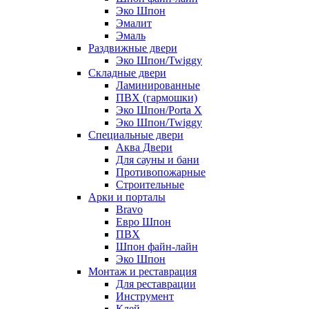
Эко Шпон
Эмалит
Эмаль
Раздвижные двери
Эко Шпон/Twiggy
Складные двери
Ламинированные
ПВХ (гармошки)
Эко Шпон/Porta X
Эко Шпон/Twiggy
Специальные двери
Аква Двери
Для сауны и бани
Противопожарные
Строительные
Арки и порталы
Bravo
Евро Шпон
ПВХ
Шпон файн-лайн
Эко Шпон
Монтаж и реставрация
Для реставрации
Инструмент
Клей