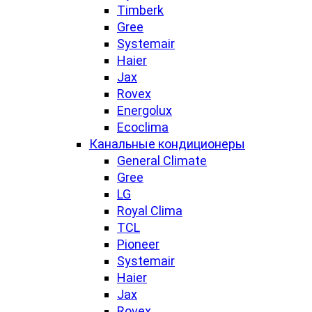
Timberk
Gree
Systemair
Haier
Jax
Rovex
Energolux
Ecoclima
Канальные кондиционеры
General Climate
Gree
LG
Royal Clima
TCL
Pioneer
Systemair
Haier
Jax
Rovex