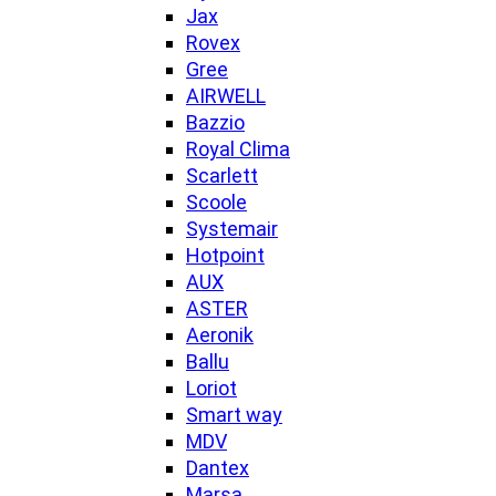
Jax
Rovex
Gree
AIRWELL
Bazzio
Royal Clima
Scarlett
Scoole
Systemair
Hotpoint
AUX
ASTER
Aeronik
Ballu
Loriot
Smart way
MDV
Dantex
Marsa