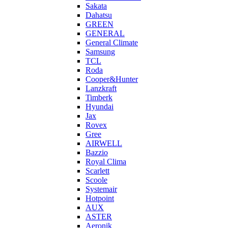
Sakata
Dahatsu
GREEN
GENERAL
General Climate
Samsung
TCL
Roda
Cooper&Hunter
Lanzkraft
Timberk
Hyundai
Jax
Rovex
Gree
AIRWELL
Bazzio
Royal Clima
Scarlett
Scoole
Systemair
Hotpoint
AUX
ASTER
Aeronik