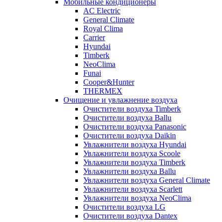
Мобильные кондиционеры
AC Electric
General Climate
Royal Clima
Carrier
Hyundai
Timberk
NeoClima
Funai
Cooper&Hunter
THERMEX
Очищение и увлажнение воздуха
Очистители воздуха Timberk
Очистители воздуха Ballu
Очистители воздуха Panasonic
Очистители воздуха Daikin
Увлажнители воздуха Hyundai
Увлажнители воздуха Scoole
Увлажнители воздуха Timberk
Увлажнители воздуха Ballu
Увлажнители воздуха General Climate
Увлажнители воздуха Scarlett
Увлажнители воздуха NeoClima
Очистители воздуха LG
Очистители воздуха Dantex