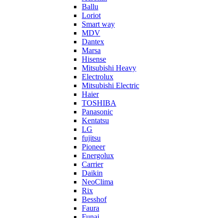
Ballu
Loriot
Smart way
MDV
Dantex
Marsa
Hisense
Mitsubishi Heavy
Electrolux
Mitsubishi Electric
Haier
TOSHIBA
Panasonic
Kentatsu
LG
fujitsu
Pioneer
Energolux
Carrier
Daikin
NeoClima
Rix
Besshof
Faura
Funai