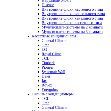
Наружные блоки
Hisense
Внутренние блоки настенного типа
Внутренние блоки консольного типа
Внутренние блоки канального типа
Внутренние блоки кассетного типа
Мультисплит-системы на 2 комнаты
Мультисплит-системы на 3 комнаты
Кассетные кондиционеры
General Climate
Gree
LG
Royal Clima
TCL
Timberk
Pioneer
Systemair Wall
Haier
Jax
Rovex
Energolux
Оконные кондиционеры
TCL
Gree
General Climate