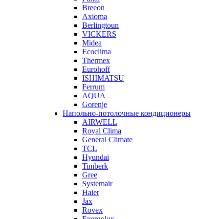
Breeon
Axioma
Berlingtoun
VICKERS
Midea
Ecoclima
Thermex
Eurohoff
ISHIMATSU
Ferrum
AQUA
Gorenje
Напольно-потолочные кондиционеры
AIRWELL
Royal Clima
General Climate
TCL
Hyundai
Timberk
Gree
Systemair
Haier
Jax
Rovex
Energolux