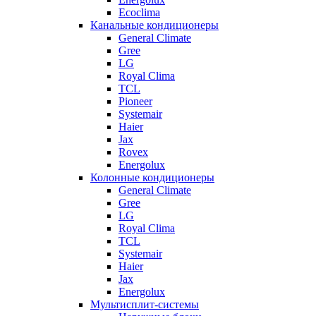
Ecoclima
Канальные кондиционеры
General Climate
Gree
LG
Royal Clima
TCL
Pioneer
Systemair
Haier
Jax
Rovex
Energolux
Колонные кондиционеры
General Climate
Gree
LG
Royal Clima
TCL
Systemair
Haier
Jax
Energolux
Мультисплит-системы