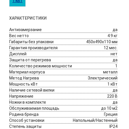
1 кВт
ХАРАКТЕРИСТИКИ
Антизамерзание
да
Вес нетто
4.9 кг
Габариты без упаковки
450х490х110 мм
Гарантия производителя
12 мес.
Дисплей
нет
Защита от перегрева
да
Количество режимов мощности
1
Материал корпуса
металл
Метод Нагрева 
Электрический
Мощность кВт 
1 кВт
Наличие сетевой вилки
да
Напряжение
220 В
Ножки в комплекте
да
Обслуживаемая площадь
до 10 м2
Родина бренда 
Греция
Способ установки
Напольный/Настенный
Степень защиты
IP24