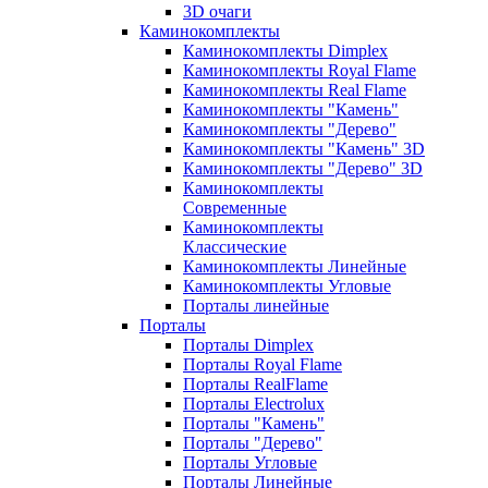
3D очаги
Каминокомплекты
Каминокомплекты Dimplex
Каминокомплекты Royal Flame
Каминокомплекты Real Flame
Каминокомплекты "Камень"
Каминокомплекты "Дерево"
Каминокомплекты "Камень" 3D
Каминокомплекты "Дерево" 3D
Каминокомплекты
Современные
Каминокомплекты
Классические
Каминокомплекты Линейные
Каминокомплекты Угловые
Порталы линейные
Порталы
Порталы Dimplex
Порталы Royal Flame
Порталы RealFlame
Порталы Electrolux
Порталы "Камень"
Порталы "Дерево"
Порталы Угловые
Порталы Линейные