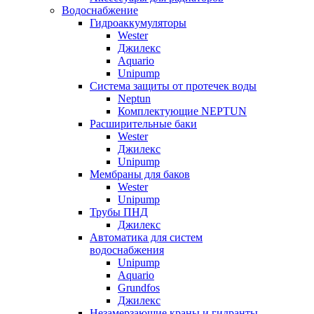
Водоснабжение
Гидроаккумуляторы
Wester
Джилекс
Aquario
Unipump
Система защиты от протечек воды
Neptun
Комплектующие NEPTUN
Расширительные баки
Wester
Джилекс
Unipump
Мембраны для баков
Wester
Unipump
Трубы ПНД
Джилекс
Автоматика для систем
водоснабжения
Unipump
Aquario
Grundfos
Джилекс
Незамерзающие краны и гидранты