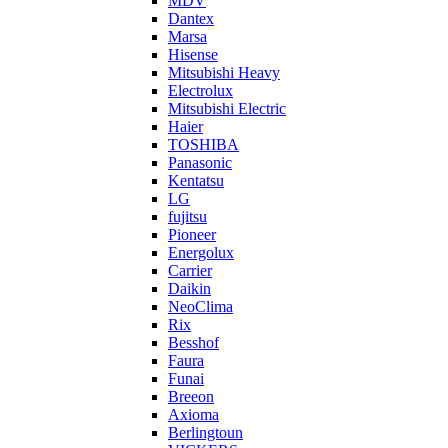
MDV
Dantex
Marsa
Hisense
Mitsubishi Heavy
Electrolux
Mitsubishi Electric
Haier
TOSHIBA
Panasonic
Kentatsu
LG
fujitsu
Pioneer
Energolux
Carrier
Daikin
NeoClima
Rix
Besshof
Faura
Funai
Breeon
Axioma
Berlingtoun