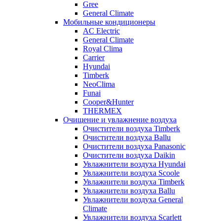
Gree
General Climate
Мобильные кондиционеры
AC Electric
General Climate
Royal Clima
Carrier
Hyundai
Timberk
NeoClima
Funai
Cooper&Hunter
THERMEX
Очищение и увлажнение воздуха
Очистители воздуха Timberk
Очистители воздуха Ballu
Очистители воздуха Panasonic
Очистители воздуха Daikin
Увлажнители воздуха Hyundai
Увлажнители воздуха Scoole
Увлажнители воздуха Timberk
Увлажнители воздуха Ballu
Увлажнители воздуха General
Climate
Увлажнители воздуха Scarlett