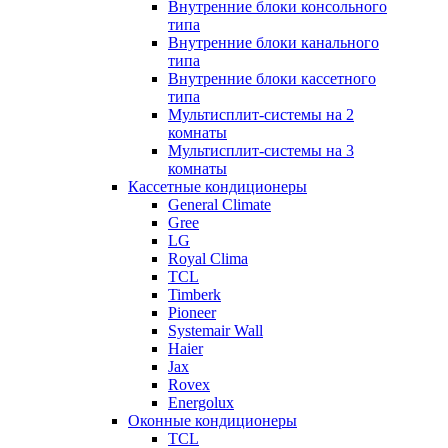
Внутренние блоки консольного
типа
Внутренние блоки канального
типа
Внутренние блоки кассетного
типа
Мультисплит-системы на 2
комнаты
Мультисплит-системы на 3
комнаты
Кассетные кондиционеры
General Climate
Gree
LG
Royal Clima
TCL
Timberk
Pioneer
Systemair Wall
Haier
Jax
Rovex
Energolux
Оконные кондиционеры
TCL