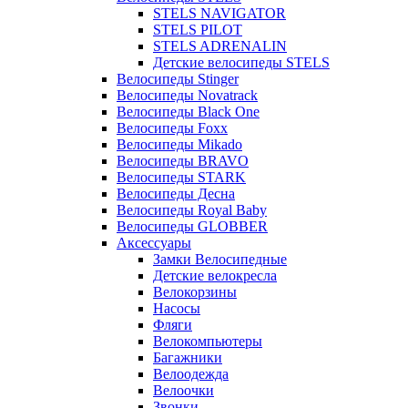
STELS NAVIGATOR
STELS PILOT
STELS ADRENALIN
Детские велосипеды STELS
Велосипеды Stinger
Велосипеды Novatrack
Велосипеды Black One
Велосипеды Foxx
Велосипеды Mikado
Велосипеды BRAVO
Велосипеды STARK
Велосипеды Десна
Велосипеды Royal Baby
Велосипеды GLOBBER
Аксессуары
Замки Велосипедные
Детские велокресла
Велокорзины
Насосы
Фляги
Велокомпьютеры
Багажники
Велоодежда
Велоочки
Звонки