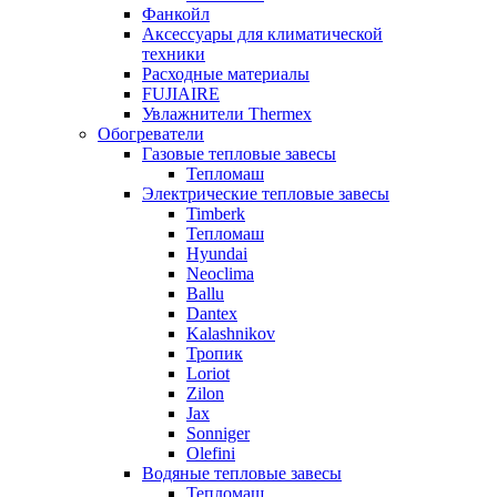
Фанкойл
Аксессуары для климатической
техники
Расходные материалы
FUJIAIRE
Увлажнители Thermex
Обогреватели
Газовые тепловые завесы
Тепломаш
Электрические тепловые завесы
Timberk
Тепломаш
Hyundai
Neoclima
Ballu
Dantex
Kalashnikov
Тропик
Loriot
Zilon
Jax
Sonniger
Olefini
Водяные тепловые завесы
Тепломаш