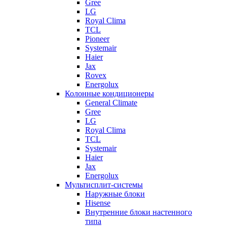
Gree
LG
Royal Clima
TCL
Pioneer
Systemair
Haier
Jax
Rovex
Energolux
Колонные кондиционеры
General Climate
Gree
LG
Royal Clima
TCL
Systemair
Haier
Jax
Energolux
Мультисплит-системы
Наружные блоки
Hisense
Внутренние блоки настенного
типа