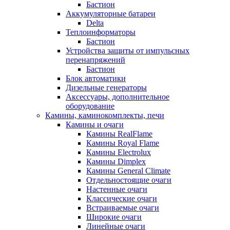
Бастион
Аккумуляторные батареи
Delta
Теплоинформаторы
Бастион
Устройства защиты от импульсных
перенапряжений
Бастион
Блок автоматики
Дизельные генераторы
Аксессуары, дополнительное
оборудование
Камины, каминокомплекты, печи
Камины и очаги
Камины RealFlame
Камины Royal Flame
Камины Electrolux
Камины Dimplex
Камины General Climate
Отдельностоящие очаги
Настенные очаги
Классические очаги
Встраиваемые очаги
Широкие очаги
Линейные очаги