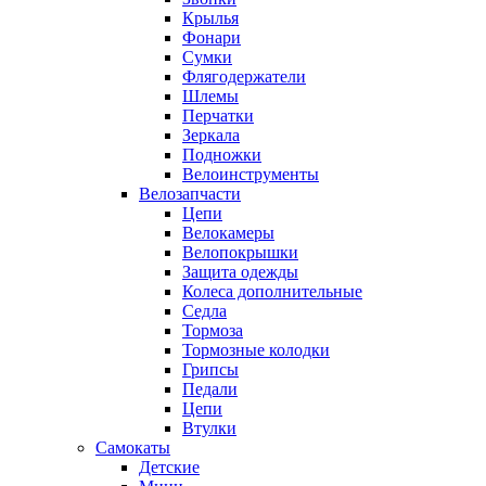
Крылья
Фонари
Сумки
Флягодержатели
Шлемы
Перчатки
Зеркала
Подножки
Велоинструменты
Велозапчасти
Цепи
Велокамеры
Велопокрышки
Защита одежды
Колеса дополнительные
Седла
Тормоза
Тормозные колодки
Грипсы
Педали
Цепи
Втулки
Самокаты
Детские