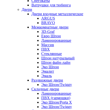
Снегокаты
Ватрушки для тюбинга
Двери
Двери входные металлические
ARGUS
BRAVO
Межкомнатные двери
3D-Graf
Евро Шпон
Ламинированные
Массив
ПВХ
Стеклянные
Шпон натуральный
Шпон файн-лайн
Эко Шпон
Эмалит
Эмаль
Раздвижные двери
Эко Шпон/Twiggy
Складные двери
Ламинированные
ПВХ (гармошки)
Эко Шпон/Porta X
Эко Шпон/Twiggy