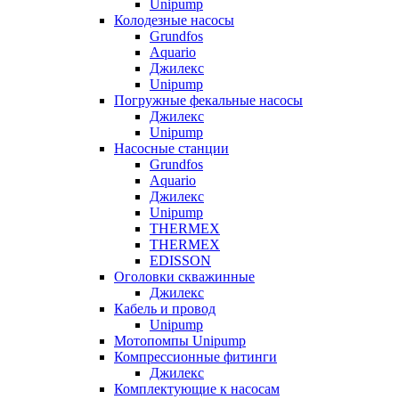
Unipump
Колодезные насосы
Grundfos
Aquario
Джилекс
Unipump
Погружные фекальные насосы
Джилекс
Unipump
Насосные станции
Grundfos
Aquario
Джилекс
Unipump
THERMEX
THERMEX
EDISSON
Оголовки скважинные
Джилекс
Кабель и провод
Unipump
Мотопомпы Unipump
Компрессионные фитинги
Джилекс
Комплектующие к насосам