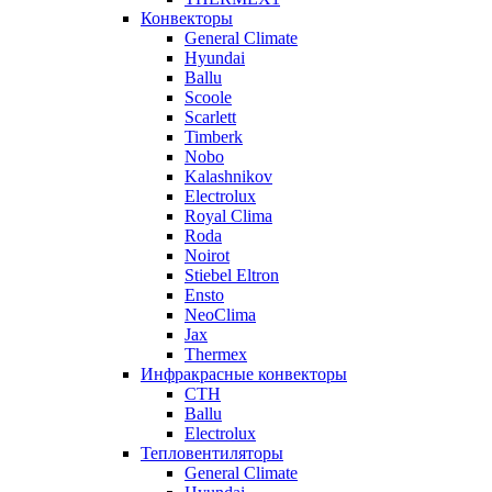
Конвекторы
General Climate
Hyundai
Ballu
Scoole
Scarlett
Timberk
Nobo
Kalashnikov
Electrolux
Royal Clima
Roda
Noirot
Stiebel Eltron
Ensto
NeoClima
Jax
Thermex
Инфракрасные конвекторы
CTH
Ballu
Electrolux
Тепловентиляторы
General Climate