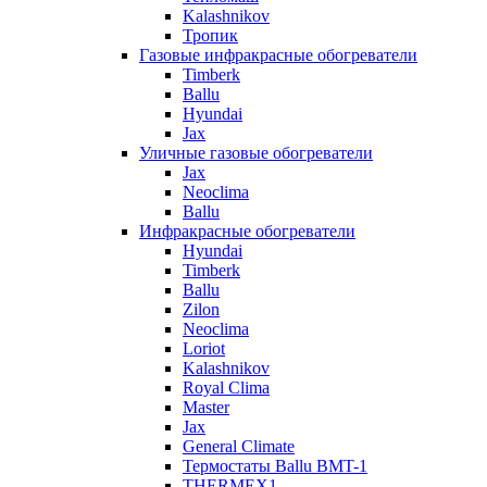
Kalashnikov
Тропик
Газовые инфракрасные обогреватели
Timberk
Ballu
Hyundai
Jax
Уличные газовые обогреватели
Jax
Neoclima
Ballu
Инфракрасные обогреватели
Hyundai
Timberk
Ballu
Zilon
Neoclima
Loriot
Kalashnikov
Royal Clima
Master
Jax
General Climate
Термостаты Ballu BMT-1
THERMEX1