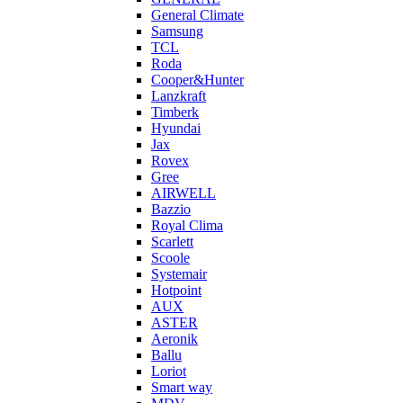
General Climate
Samsung
TCL
Roda
Cooper&Hunter
Lanzkraft
Timberk
Hyundai
Jax
Rovex
Gree
AIRWELL
Bazzio
Royal Clima
Scarlett
Scoole
Systemair
Hotpoint
AUX
ASTER
Aeronik
Ballu
Loriot
Smart way