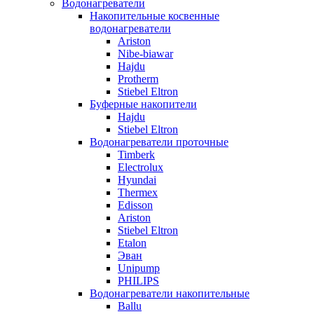
Водонагреватели
Накопительные косвенные
водонагреватели
Ariston
Nibe-biawar
Hajdu
Protherm
Stiebel Eltron
Буферные накопители
Hajdu
Stiebel Eltron
Водонагреватели проточные
Timberk
Electrolux
Hyundai
Thermex
Edisson
Ariston
Stiebel Eltron
Etalon
Эван
Unipump
PHILIPS
Водонагреватели накопительные
Ballu