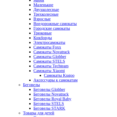
Мини
Маленькие
Двухколесные
Трехколесные
Взрослые
Внедорожные самокаты
Городские самокаты
Трюковые
Кикборды
Электросамокаты
Самокаты Foxx
Самокаты Novatrack
Самокаты Globber
Самокаты STELS
Самокаты Techteam
Самокаты Xiaomi
Самокаты Kugoo
Аксессуары к самокатам
Беговелы
Беговелы Globber
Беговелы Novatrack
Беговелы Royal Baby
Беговелы STELS
Беговелы STARK
Товары для детей