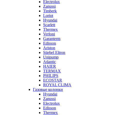
Electrolux
Zanussi
Timberk
Loriot
Hyundai
Scarlett
Thermex
Verloni
Garanterm
Edisson
Ariston
Stiebel Eltron
Unipump
Atlantic
HAIER
TERMAX
PHILIPS
ECOSTAR
ROYAL CLIMA
Газовые колонки
Hyundai
Zanussi
Electrolux
Edisson
Thermex