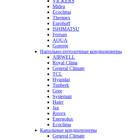
VICKERS
Midea
Ecoclima
Thermex
Eurohoff
ISHIMATSU
Ferrum
AQUA
Gorenje
Напольно-потолочные кондиционеры
AIRWELL
Royal Clima
General Climate
TCL
Hyundai
Timberk
Gree
Systemair
Haier
Jax
Rovex
Energolux
Ecoclima
Канальные кондиционеры
General Climate