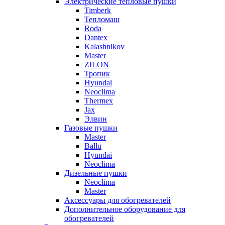
Электрические тепловые пушки
Timberk
Тепломаш
Roda
Dantex
Kalashnikov
Master
ZILON
Тропик
Hyundai
Neoclima
Thermex
Jax
Элвин
Газовые пушки
Master
Ballu
Hyundai
Neoclima
Дизельные пушки
Neoclima
Master
Аксессуары для обогревателей
Дополнительное оборудование для
обогревателей