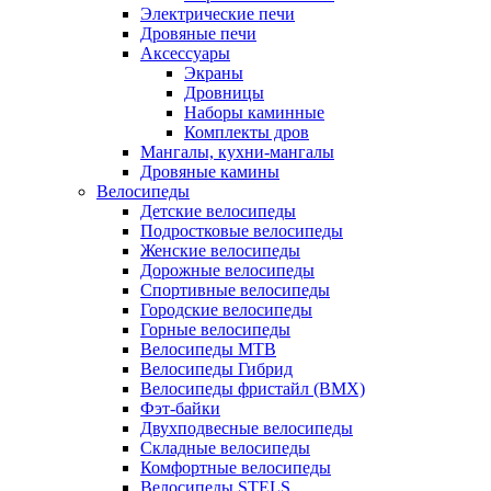
Электрические печи
Дровяные печи
Аксессуары
Экраны
Дровницы
Наборы каминные
Комплекты дров
Мангалы, кухни-мангалы
Дровяные камины
Велосипеды
Детские велосипеды
Подростковые велосипеды
Женские велосипеды
Дорожные велосипеды
Спортивные велосипеды
Городские велосипеды
Горные велосипеды
Велосипеды MTB
Велосипеды Гибрид
Велосипеды фристайл (BMX)
Фэт-байки
Двухподвесные велосипеды
Складные велосипеды
Комфортные велосипеды
Велосипеды STELS