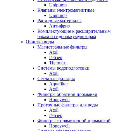
Unipump
Клапаны электромагнитные
Unipump
Расходные материалы
Антифриз
Комплектующие к расширительным
бакам и гидроаккумуляторам
Очистка воды
Магистральные фильтры
Atoll
Гейзер
Thermex
Системы водоподготовки
Atoll
Сетчатые фильтры
Aquafilter
Atoll
Фильтры обратной промывки
Honeywell
Проточные фильтры для воды
Atoll
Гейзер
Фильтры с прямоточной промывкой
Honeywell