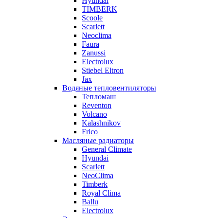
Hyundai
TIMBERK
Scoole
Scarlett
Neoclima
Faura
Zanussi
Electrolux
Stiebel Eltron
Jax
Водяные тепловентиляторы
Тепломаш
Reventon
Volcano
Kalashnikov
Frico
Масляные радиаторы
General Climate
Hyundai
Scarlett
NeoClima
Timberk
Royal Clima
Ballu
Electrolux