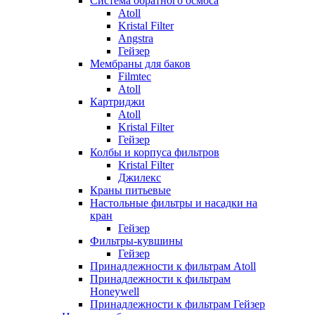
Система обратного осмоса
Atoll
Kristal Filter
Angstra
Гейзер
Мембраны для баков
Filmtec
Atoll
Картриджи
Atoll
Kristal Filter
Гейзер
Колбы и корпуса фильтров
Kristal Filter
Джилекс
Краны питьевые
Настольные фильтры и насадки на
кран
Гейзер
Фильтры-кувшины
Гейзер
Принадлежности к фильтрам Atoll
Принадлежности к фильтрам
Honeywell
Принадлежности к фильтрам Гейзер