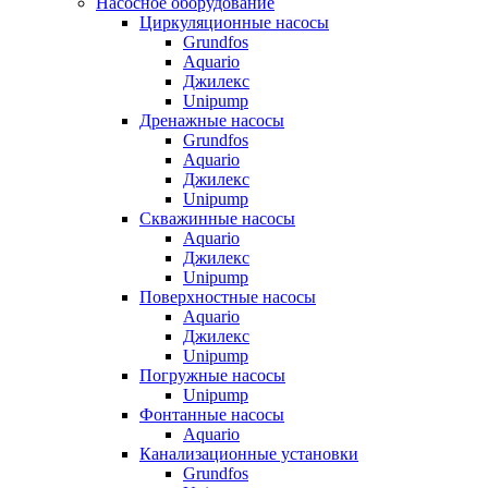
Насосное оборудование
Циркуляционные насосы
Grundfos
Aquario
Джилекс
Unipump
Дренажные насосы
Grundfos
Aquario
Джилекс
Unipump
Скважинные насосы
Aquario
Джилекс
Unipump
Поверхностные насосы
Aquario
Джилекс
Unipump
Погружные насосы
Unipump
Фонтанные насосы
Aquario
Канализационные установки
Grundfos