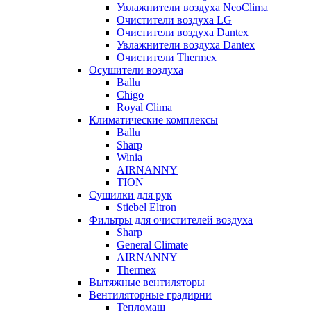
Увлажнители воздуха NeoClima
Очистители воздуха LG
Очистители воздуха Dantex
Увлажнители воздуха Dantex
Очистители Thermex
Осушители воздуха
Ballu
Chigo
Royal Clima
Климатические комплексы
Ballu
Sharp
Winia
AIRNANNY
TION
Сушилки для рук
Stiebel Eltron
Фильтры для очистителей воздуха
Sharp
General Climate
AIRNANNY
Thermex
Вытяжные вентиляторы
Вентиляторные градирни
Тепломаш