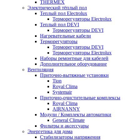
THERMEX
Электрический тёплый пол
Теплый пол Electrolux
Терморегуляторы Electrolux
Теплый пол DEVI
Терморегуляторы DEVI
Нагревательные кабели
Терморегуляторы
Терморегуляторы DEVI
Терморегуляторы Electrolux
Наборы ремонтные для кабелей
Дополнительное оборудование
Вентиляция
Приточно-вытяжные установки
Tion
Royal Clima
Systemair
Приточно-очистительные комплексы
Royal Clima
AIRNANNY
Модули / Комплекты автоматики
General Climate
Фильтры и аксессуары
Энергетика для дома
Стабилизаторы напряжения