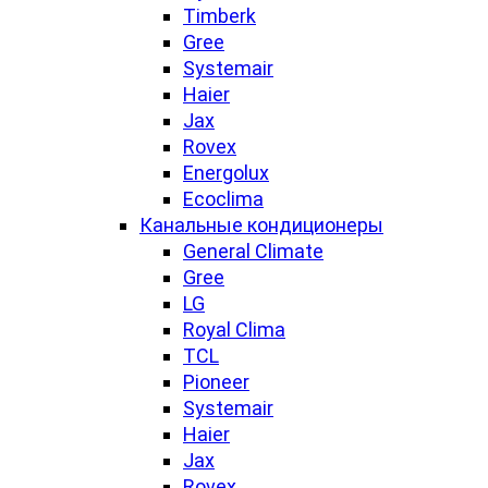
Timberk
Gree
Systemair
Haier
Jax
Rovex
Energolux
Ecoclima
Канальные кондиционеры
General Climate
Gree
LG
Royal Clima
TCL
Pioneer
Systemair
Haier
Jax
Rovex