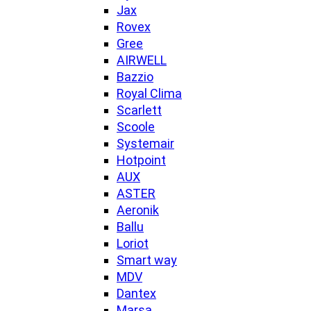
Jax
Rovex
Gree
AIRWELL
Bazzio
Royal Clima
Scarlett
Scoole
Systemair
Hotpoint
AUX
ASTER
Aeronik
Ballu
Loriot
Smart way
MDV
Dantex
Marsa