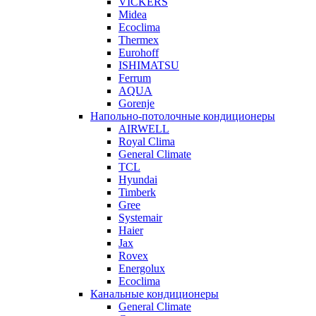
VICKERS
Midea
Ecoclima
Thermex
Eurohoff
ISHIMATSU
Ferrum
AQUA
Gorenje
Напольно-потолочные кондиционеры
AIRWELL
Royal Clima
General Climate
TCL
Hyundai
Timberk
Gree
Systemair
Haier
Jax
Rovex
Energolux
Ecoclima
Канальные кондиционеры
General Climate