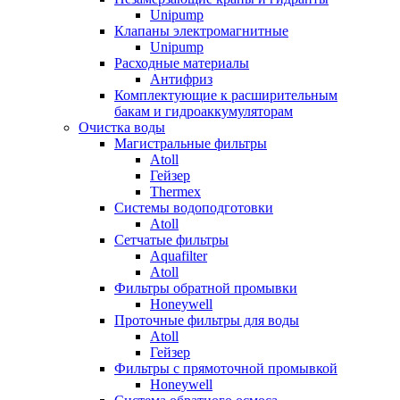
Unipump
Клапаны электромагнитные
Unipump
Расходные материалы
Антифриз
Комплектующие к расширительным
бакам и гидроаккумуляторам
Очистка воды
Магистральные фильтры
Atoll
Гейзер
Thermex
Системы водоподготовки
Atoll
Сетчатые фильтры
Aquafilter
Atoll
Фильтры обратной промывки
Honeywell
Проточные фильтры для воды
Atoll
Гейзер
Фильтры с прямоточной промывкой
Honeywell