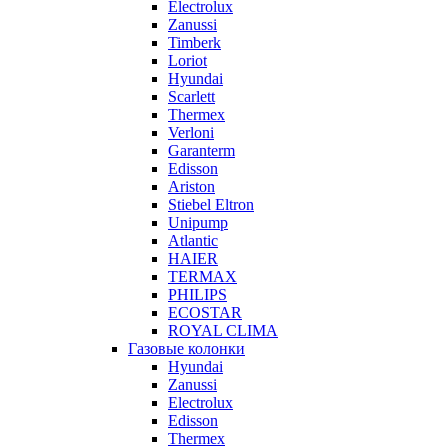
Electrolux
Zanussi
Timberk
Loriot
Hyundai
Scarlett
Thermex
Verloni
Garanterm
Edisson
Ariston
Stiebel Eltron
Unipump
Atlantic
HAIER
TERMAX
PHILIPS
ECOSTAR
ROYAL CLIMA
Газовые колонки
Hyundai
Zanussi
Electrolux
Edisson
Thermex