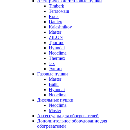
Электрические тепловые пушки
Timberk
Тепломаш
Roda
Dantex
Kalashnikov
Master
ZILON
Тропик
Hyundai
Neoclima
Thermex
Jax
Элвин
Газовые пушки
Master
Ballu
Hyundai
Neoclima
Дизельные пушки
Neoclima
Master
Аксессуары для обогревателей
Дополнительное оборудование для
обогревателей