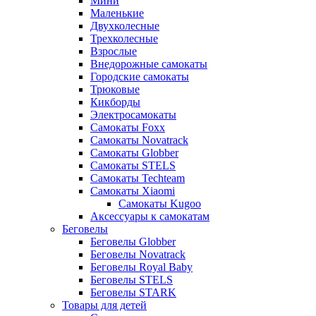
Мини
Маленькие
Двухколесные
Трехколесные
Взрослые
Внедорожные самокаты
Городские самокаты
Трюковые
Кикборды
Электросамокаты
Самокаты Foxx
Самокаты Novatrack
Самокаты Globber
Самокаты STELS
Самокаты Techteam
Самокаты Xiaomi
Самокаты Kugoo
Аксессуары к самокатам
Беговелы
Беговелы Globber
Беговелы Novatrack
Беговелы Royal Baby
Беговелы STELS
Беговелы STARK
Товары для детей