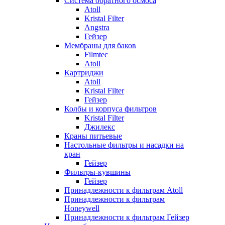
Система обратного осмоса
Atoll
Kristal Filter
Angstra
Гейзер
Мембраны для баков
Filmtec
Atoll
Картриджи
Atoll
Kristal Filter
Гейзер
Колбы и корпуса фильтров
Kristal Filter
Джилекс
Краны питьевые
Настольные фильтры и насадки на
кран
Гейзер
Фильтры-кувшины
Гейзер
Принадлежности к фильтрам Atoll
Принадлежности к фильтрам
Honeywell
Принадлежности к фильтрам Гейзер