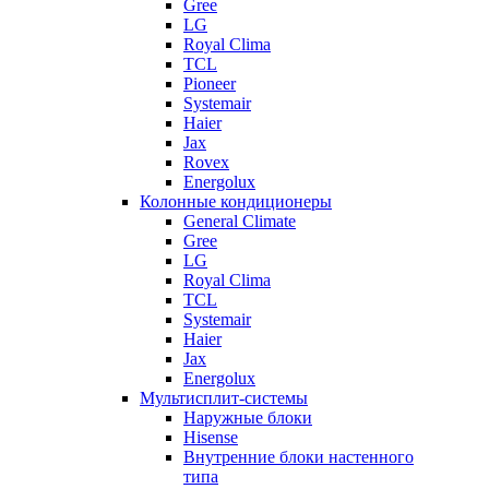
Gree
LG
Royal Clima
TCL
Pioneer
Systemair
Haier
Jax
Rovex
Energolux
Колонные кондиционеры
General Climate
Gree
LG
Royal Clima
TCL
Systemair
Haier
Jax
Energolux
Мультисплит-системы
Наружные блоки
Hisense
Внутренние блоки настенного
типа