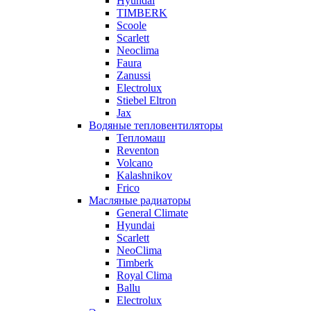
Hyundai
TIMBERK
Scoole
Scarlett
Neoclima
Faura
Zanussi
Electrolux
Stiebel Eltron
Jax
Водяные тепловентиляторы
Тепломаш
Reventon
Volcano
Kalashnikov
Frico
Масляные радиаторы
General Climate
Hyundai
Scarlett
NeoClima
Timberk
Royal Clima
Ballu
Electrolux