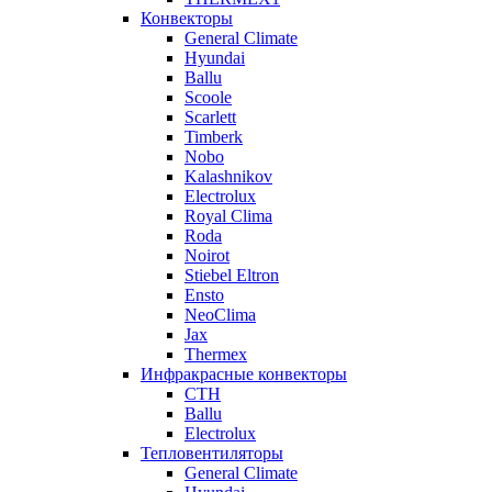
Конвекторы
General Climate
Hyundai
Ballu
Scoole
Scarlett
Timberk
Nobo
Kalashnikov
Electrolux
Royal Clima
Roda
Noirot
Stiebel Eltron
Ensto
NeoClima
Jax
Thermex
Инфракрасные конвекторы
CTH
Ballu
Electrolux
Тепловентиляторы
General Climate