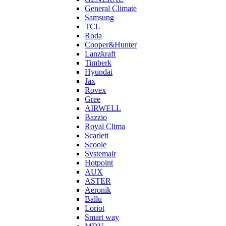
General Climate
Samsung
TCL
Roda
Cooper&Hunter
Lanzkraft
Timberk
Hyundai
Jax
Rovex
Gree
AIRWELL
Bazzio
Royal Clima
Scarlett
Scoole
Systemair
Hotpoint
AUX
ASTER
Aeronik
Ballu
Loriot
Smart way