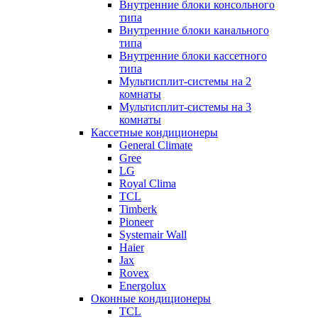
Внутренние блоки консольного
типа
Внутренние блоки канального
типа
Внутренние блоки кассетного
типа
Мультисплит-системы на 2
комнаты
Мультисплит-системы на 3
комнаты
Кассетные кондиционеры
General Climate
Gree
LG
Royal Clima
TCL
Timberk
Pioneer
Systemair Wall
Haier
Jax
Rovex
Energolux
Оконные кондиционеры
TCL