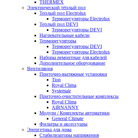
THERMEX
Электрический тёплый пол
Теплый пол Electrolux
Терморегуляторы Electrolux
Теплый пол DEVI
Терморегуляторы DEVI
Нагревательные кабели
Терморегуляторы
Терморегуляторы DEVI
Терморегуляторы Electrolux
Наборы ремонтные для кабелей
Дополнительное оборудование
Вентиляция
Приточно-вытяжные установки
Tion
Royal Clima
Systemair
Приточно-очистительные комплексы
Royal Clima
AIRNANNY
Модули / Комплекты автоматики
General Climate
Фильтры и аксессуары
Энергетика для дома
Стабилизаторы напряжения