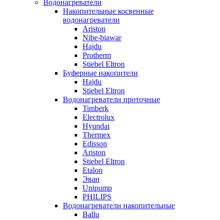
Водонагреватели
Накопительные косвенные
водонагреватели
Ariston
Nibe-biawar
Hajdu
Protherm
Stiebel Eltron
Буферные накопители
Hajdu
Stiebel Eltron
Водонагреватели проточные
Timberk
Electrolux
Hyundai
Thermex
Edisson
Ariston
Stiebel Eltron
Etalon
Эван
Unipump
PHILIPS
Водонагреватели накопительные
Ballu