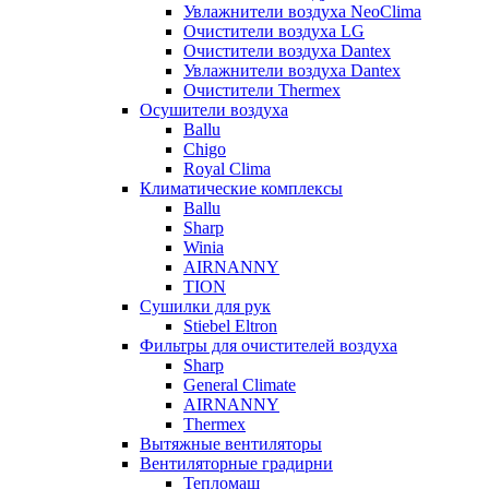
Увлажнители воздуха NeoClima
Очистители воздуха LG
Очистители воздуха Dantex
Увлажнители воздуха Dantex
Очистители Thermex
Осушители воздуха
Ballu
Chigo
Royal Clima
Климатические комплексы
Ballu
Sharp
Winia
AIRNANNY
TION
Сушилки для рук
Stiebel Eltron
Фильтры для очистителей воздуха
Sharp
General Climate
AIRNANNY
Thermex
Вытяжные вентиляторы
Вентиляторные градирни
Тепломаш