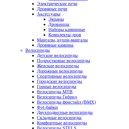
Электрические печи
Дровяные печи
Аксессуары
Экраны
Дровницы
Наборы каминные
Комплекты дров
Мангалы, кухни-мангалы
Дровяные камины
Велосипеды
Детские велосипеды
Подростковые велосипеды
Женские велосипеды
Дорожные велосипеды
Спортивные велосипеды
Городские велосипеды
Горные велосипеды
Велосипеды MTB
Велосипеды Гибрид
Велосипеды фристайл (BMX)
Фэт-байки
Двухподвесные велосипеды
Складные велосипеды
Комфортные велосипеды
Велосипеды STELS