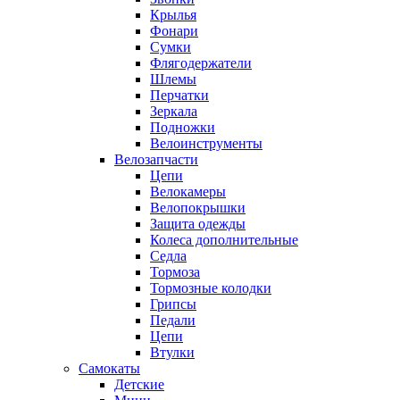
Крылья
Фонари
Сумки
Флягодержатели
Шлемы
Перчатки
Зеркала
Подножки
Велоинструменты
Велозапчасти
Цепи
Велокамеры
Велопокрышки
Защита одежды
Колеса дополнительные
Седла
Тормоза
Тормозные колодки
Грипсы
Педали
Цепи
Втулки
Самокаты
Детские