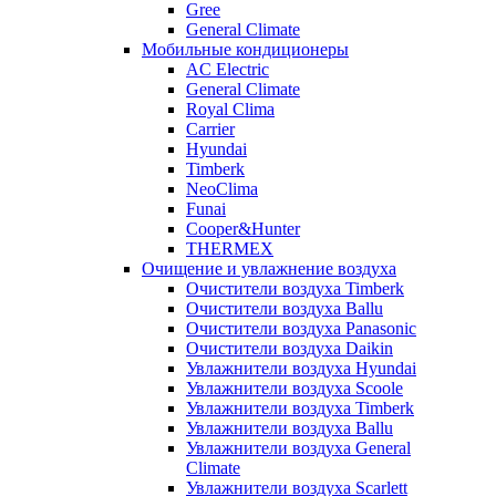
Gree
General Climate
Мобильные кондиционеры
AC Electric
General Climate
Royal Clima
Carrier
Hyundai
Timberk
NeoClima
Funai
Cooper&Hunter
THERMEX
Очищение и увлажнение воздуха
Очистители воздуха Timberk
Очистители воздуха Ballu
Очистители воздуха Panasonic
Очистители воздуха Daikin
Увлажнители воздуха Hyundai
Увлажнители воздуха Scoole
Увлажнители воздуха Timberk
Увлажнители воздуха Ballu
Увлажнители воздуха General
Climate
Увлажнители воздуха Scarlett