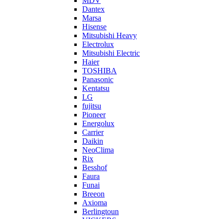
MDV
Dantex
Marsa
Hisense
Mitsubishi Heavy
Electrolux
Mitsubishi Electric
Haier
TOSHIBA
Panasonic
Kentatsu
LG
fujitsu
Pioneer
Energolux
Carrier
Daikin
NeoClima
Rix
Besshof
Faura
Funai
Breeon
Axioma
Berlingtoun