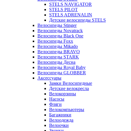
STELS NAVIGATOR
STELS PILOT
STELS ADRENALIN
Детские велосипеды STELS
Велосипеды Stinger
Велосипеды Novatrack
Велосипеды Black One
Велосипеды Foxx
Велосипеды Mikado
Велосипеды BRAVO
Велосипеды STARK
Велосипеды Десна
Велосипеды Royal Baby
Велосипеды GLOBBER
Аксессуары
Замки Велосипедные
Детские велокресла
Велокорзины
Насосы
Фляги
Велокомпьютеры
Багажники
Велоодежда
Велоочки
Звонки