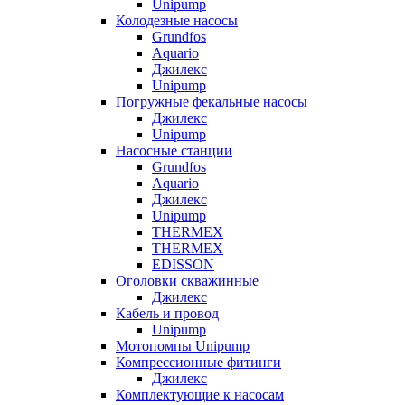
Unipump
Колодезные насосы
Grundfos
Aquario
Джилекс
Unipump
Погружные фекальные насосы
Джилекс
Unipump
Насосные станции
Grundfos
Aquario
Джилекс
Unipump
THERMEX
THERMEX
EDISSON
Оголовки скважинные
Джилекс
Кабель и провод
Unipump
Мотопомпы Unipump
Компрессионные фитинги
Джилекс
Комплектующие к насосам