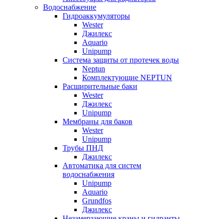
Водоснабжение
Гидроаккумуляторы
Wester
Джилекс
Aquario
Unipump
Система защиты от протечек воды
Neptun
Комплектующие NEPTUN
Расширительные баки
Wester
Джилекс
Unipump
Мембраны для баков
Wester
Unipump
Трубы ПНД
Джилекс
Автоматика для систем
водоснабжения
Unipump
Aquario
Grundfos
Джилекс
Незамерзающие краны и гидранты