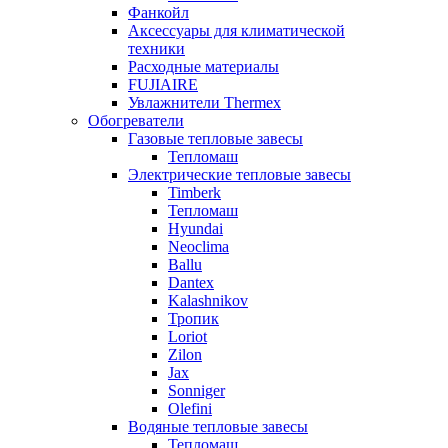
Фанкойл
Аксессуары для климатической
техники
Расходные материалы
FUJIAIRE
Увлажнители Thermex
Обогреватели
Газовые тепловые завесы
Тепломаш
Электрические тепловые завесы
Timberk
Тепломаш
Hyundai
Neoclima
Ballu
Dantex
Kalashnikov
Тропик
Loriot
Zilon
Jax
Sonniger
Olefini
Водяные тепловые завесы
Тепломаш