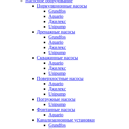
Насосное оборудование
Циркуляционные насосы
Grundfos
Aquario
Джилекс
Unipump
Дренажные насосы
Grundfos
Aquario
Джилекс
Unipump
Скважинные насосы
Aquario
Джилекс
Unipump
Поверхностные насосы
Aquario
Джилекс
Unipump
Погружные насосы
Unipump
Фонтанные насосы
Aquario
Канализационные установки
Grundfos