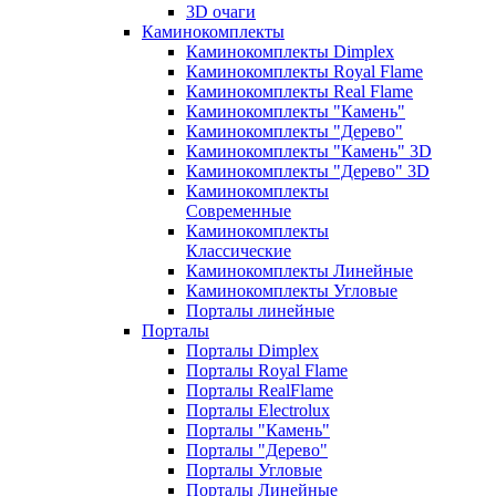
3D очаги
Каминокомплекты
Каминокомплекты Dimplex
Каминокомплекты Royal Flame
Каминокомплекты Real Flame
Каминокомплекты "Камень"
Каминокомплекты "Дерево"
Каминокомплекты "Камень" 3D
Каминокомплекты "Дерево" 3D
Каминокомплекты
Современные
Каминокомплекты
Классические
Каминокомплекты Линейные
Каминокомплекты Угловые
Порталы линейные
Порталы
Порталы Dimplex
Порталы Royal Flame
Порталы RealFlame
Порталы Electrolux
Порталы "Камень"
Порталы "Дерево"
Порталы Угловые
Порталы Линейные