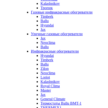
Kalashnikov
Тропик
Газовые инфракрасные обогреватели
Timberk
Ballu
Hyundai
Jax
Уличные газовые обогреватели
Jax
Neoclima
Ballu
Инфракрасные обогреватели
Hyundai
Timberk
Ballu
Zilon
Neoclima
Loriot
Kalashnikov
Royal Clima
Master
Jax
General Climate
Термостаты Ballu BMT-1
THERMEX1