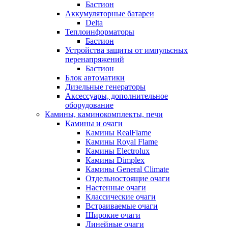
Бастион
Аккумуляторные батареи
Delta
Теплоинформаторы
Бастион
Устройства защиты от импульсных
перенапряжений
Бастион
Блок автоматики
Дизельные генераторы
Аксессуары, дополнительное
оборудование
Камины, каминокомплекты, печи
Камины и очаги
Камины RealFlame
Камины Royal Flame
Камины Electrolux
Камины Dimplex
Камины General Climate
Отдельностоящие очаги
Настенные очаги
Классические очаги
Встраиваемые очаги
Широкие очаги
Линейные очаги