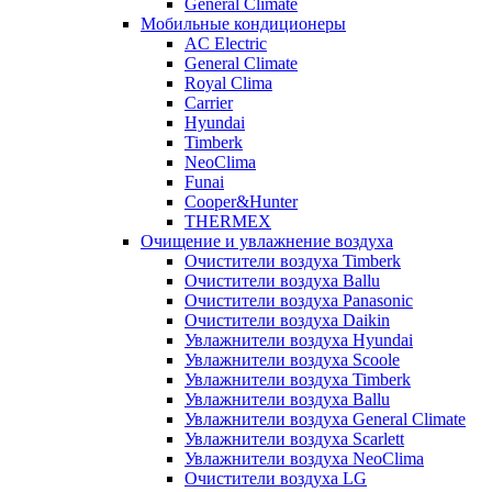
General Climate
Мобильные кондиционеры
AC Electric
General Climate
Royal Clima
Carrier
Hyundai
Timberk
NeoClima
Funai
Cooper&Hunter
THERMEX
Очищение и увлажнение воздуха
Очистители воздуха Timberk
Очистители воздуха Ballu
Очистители воздуха Panasonic
Очистители воздуха Daikin
Увлажнители воздуха Hyundai
Увлажнители воздуха Scoole
Увлажнители воздуха Timberk
Увлажнители воздуха Ballu
Увлажнители воздуха General Climate
Увлажнители воздуха Scarlett
Увлажнители воздуха NeoClima
Очистители воздуха LG