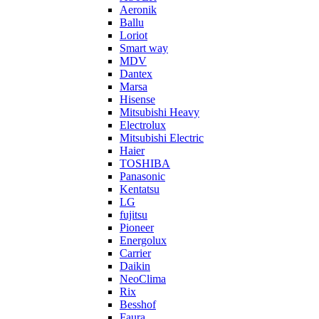
Aeronik
Ballu
Loriot
Smart way
MDV
Dantex
Marsa
Hisense
Mitsubishi Heavy
Electrolux
Mitsubishi Electric
Haier
TOSHIBA
Panasonic
Kentatsu
LG
fujitsu
Pioneer
Energolux
Carrier
Daikin
NeoClima
Rix
Besshof
Faura