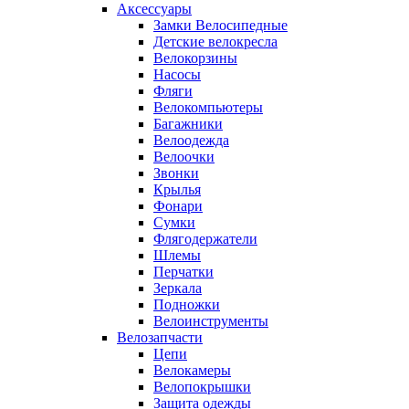
Аксессуары
Замки Велосипедные
Детские велокресла
Велокорзины
Насосы
Фляги
Велокомпьютеры
Багажники
Велоодежда
Велоочки
Звонки
Крылья
Фонари
Сумки
Флягодержатели
Шлемы
Перчатки
Зеркала
Подножки
Велоинструменты
Велозапчасти
Цепи
Велокамеры
Велопокрышки
Защита одежды