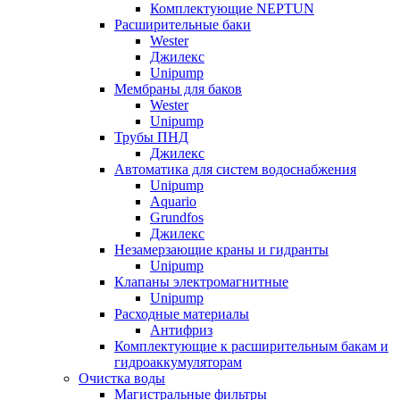
Комплектующие NEPTUN
Расширительные баки
Wester
Джилекс
Unipump
Мембраны для баков
Wester
Unipump
Трубы ПНД
Джилекс
Автоматика для систем водоснабжения
Unipump
Aquario
Grundfos
Джилекс
Незамерзающие краны и гидранты
Unipump
Клапаны электромагнитные
Unipump
Расходные материалы
Антифриз
Комплектующие к расширительным бакам и
гидроаккумуляторам
Очистка воды
Магистральные фильтры