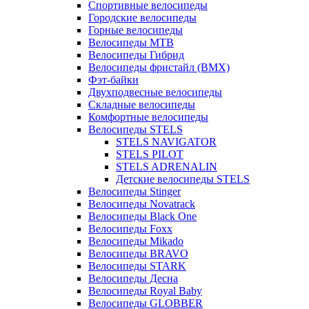
Спортивные велосипеды
Городские велосипеды
Горные велосипеды
Велосипеды MTB
Велосипеды Гибрид
Велосипеды фристайл (BMX)
Фэт-байки
Двухподвесные велосипеды
Складные велосипеды
Комфортные велосипеды
Велосипеды STELS
STELS NAVIGATOR
STELS PILOT
STELS ADRENALIN
Детские велосипеды STELS
Велосипеды Stinger
Велосипеды Novatrack
Велосипеды Black One
Велосипеды Foxx
Велосипеды Mikado
Велосипеды BRAVO
Велосипеды STARK
Велосипеды Десна
Велосипеды Royal Baby
Велосипеды GLOBBER