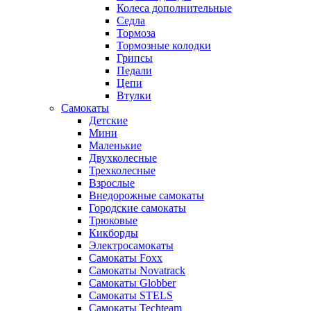
Колеса дополнительные
Седла
Тормоза
Тормозные колодки
Грипсы
Педали
Цепи
Втулки
Самокаты
Детские
Мини
Маленькие
Двухколесные
Трехколесные
Взрослые
Внедорожные самокаты
Городские самокаты
Трюковые
Кикборды
Электросамокаты
Самокаты Foxx
Самокаты Novatrack
Самокаты Globber
Самокаты STELS
Самокаты Techteam