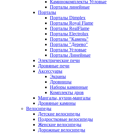
Каминокомплекты Угловые
Порталы линейные
Порталы
Порталы Dimplex
Порталы Royal Flame
Порталы RealFlame
Порталы Electrolux
Порталы "Камень"
Порталы "Дерево"
Порталы Угловые
Порталы Линейные
Электрические печи
Дровяные печи
Аксессуары
Экраны
Дровницы
Наборы каминные
Комплекты дров
Мангалы, кухни-мангалы
Дровяные камины
Велосипеды
Детские велосипеды
Подростковые велосипеды
Женские велосипеды
Дорожные велосипеды