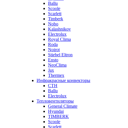
Ballu
Scoole
Scarlett
Timberk
Nobo
Kalashnikov
Electrolux
Royal Clima
Roda
Noirot
Stiebel Eltron
Ensto
NeoClima
Jax
Thermex
Инфракрасные конвекторы
CTH
Ballu
Electrolux
Тепловентиляторы
General Climate
Hyundai
TIMBERK
Scoole
Scarlett