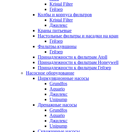
Kristal Filter
Гейзер
Колбы и корпуса фильтров
Kristal Filter
Джилекс
Краны питьевые
Настольные фильтры и насадки на кран
Гейзер
Фильтры-кувшины
Гейзер
Принадлежности к фильтрам Atoll
Принадлежности к фильтрам Honeywell
Принадлежности к фильтрам Гейзер
Насосное оборудование
Циркуляционные насосы
Grundfos
Aquario
Джилекс
Unipump
Дренажные насосы
Grundfos
Aquario
Джилекс
Unipump
Скважинные насосы