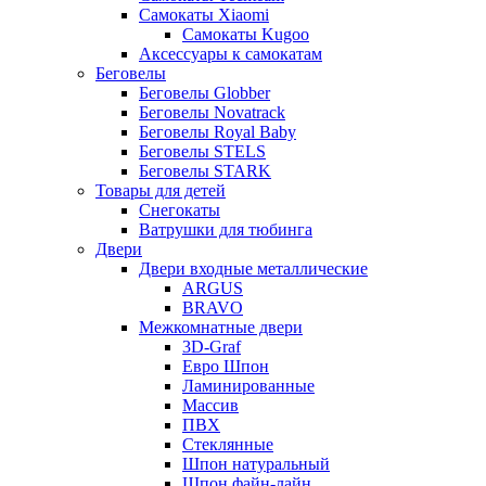
Самокаты Xiaomi
Самокаты Kugoo
Аксессуары к самокатам
Беговелы
Беговелы Globber
Беговелы Novatrack
Беговелы Royal Baby
Беговелы STELS
Беговелы STARK
Товары для детей
Снегокаты
Ватрушки для тюбинга
Двери
Двери входные металлические
ARGUS
BRAVO
Межкомнатные двери
3D-Graf
Евро Шпон
Ламинированные
Массив
ПВХ
Стеклянные
Шпон натуральный
Шпон файн-лайн