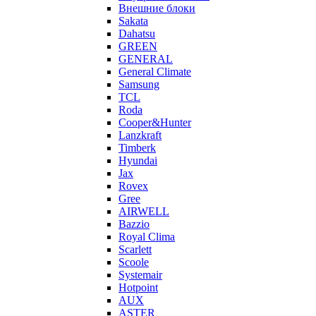
Внешние блоки
Sakata
Dahatsu
GREEN
GENERAL
General Climate
Samsung
TCL
Roda
Cooper&Hunter
Lanzkraft
Timberk
Hyundai
Jax
Rovex
Gree
AIRWELL
Bazzio
Royal Clima
Scarlett
Scoole
Systemair
Hotpoint
AUX
ASTER