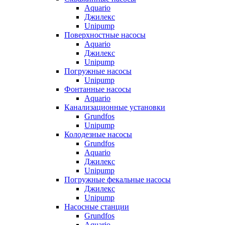
Aquario
Джилекс
Unipump
Поверхностные насосы
Aquario
Джилекс
Unipump
Погружные насосы
Unipump
Фонтанные насосы
Aquario
Канализационные установки
Grundfos
Unipump
Колодезные насосы
Grundfos
Aquario
Джилекс
Unipump
Погружные фекальные насосы
Джилекс
Unipump
Насосные станции
Grundfos
Aquario