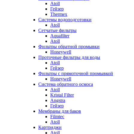
Atoll
Гейзер
Thermex
Системы водоподготовки
Atoll
Сетчатые фильтры
Aquafilter
Atoll
Фильтры обратной промывки
Honeywell
Проточные фильтры для воды
Atoll
Гейзер
Фильтры с прямоточной промывкой
Honeywell
Система обратного осмоса
Atoll
Kristal Filter
Angstra
Гейзер
Мембраны для баков
Filmtec
Atoll
Картриджи
Atoll