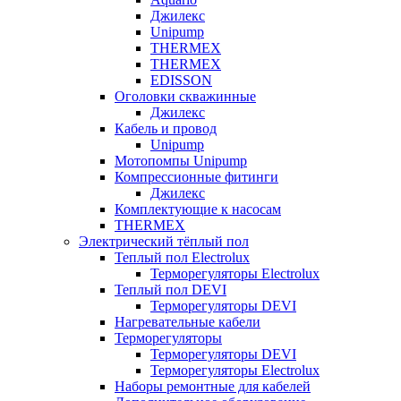
Джилекс
Unipump
THERMEX
THERMEX
EDISSON
Оголовки скважинные
Джилекс
Кабель и провод
Unipump
Мотопомпы Unipump
Компрессионные фитинги
Джилекс
Комплектующие к насосам
THERMEX
Электрический тёплый пол
Теплый пол Electrolux
Терморегуляторы Electrolux
Теплый пол DEVI
Терморегуляторы DEVI
Нагревательные кабели
Терморегуляторы
Терморегуляторы DEVI
Терморегуляторы Electrolux
Наборы ремонтные для кабелей