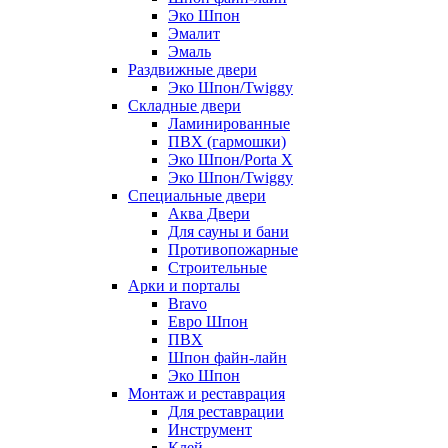
Эко Шпон
Эмалит
Эмаль
Раздвижные двери
Эко Шпон/Twiggy
Складные двери
Ламинированные
ПВХ (гармошки)
Эко Шпон/Porta X
Эко Шпон/Twiggy
Специальные двери
Аква Двери
Для сауны и бани
Противопожарные
Строительные
Арки и порталы
Bravo
Евро Шпон
ПВХ
Шпон файн-лайн
Эко Шпон
Монтаж и реставрация
Для реставрации
Инструмент
Клей