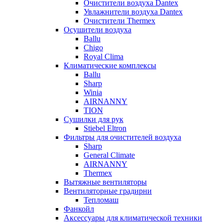
Очистители воздуха Dantex
Увлажнители воздуха Dantex
Очистители Thermex
Осушители воздуха
Ballu
Chigo
Royal Clima
Климатические комплексы
Ballu
Sharp
Winia
AIRNANNY
TION
Сушилки для рук
Stiebel Eltron
Фильтры для очистителей воздуха
Sharp
General Climate
AIRNANNY
Thermex
Вытяжные вентиляторы
Вентиляторные градирни
Тепломаш
Фанкойл
Аксессуары для климатической техники