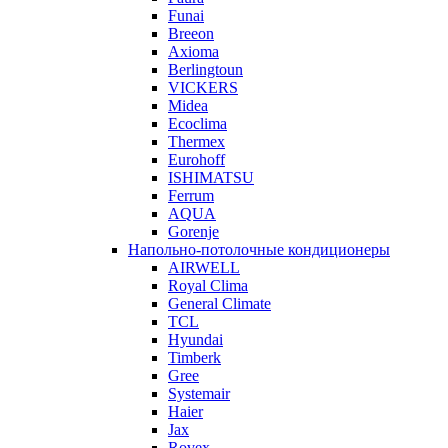
Funai
Breeon
Axioma
Berlingtoun
VICKERS
Midea
Ecoclima
Thermex
Eurohoff
ISHIMATSU
Ferrum
AQUA
Gorenje
Напольно-потолочные кондиционеры
AIRWELL
Royal Clima
General Climate
TCL
Hyundai
Timberk
Gree
Systemair
Haier
Jax
Rovex