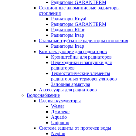
Радиаторы GARANTERM
Секционные алюминиевые радиаторы
отопления
Радиаторы Royal
Радиаторы GARANTERM
Радиаторы Rifar
Радиаторы Irsap
Стальные трубчатые радиаторы отопления
Радиаторы Irsap
Комплектующие для радиаторов
Кронштейны для радиаторов
Переходники и заглушки для
радиаторов
Термостатические элементы
радиаторных терморегуляторов
Запорная арматура
Аксессуары для радиаторов
Водоснабжение
Гидроаккумуляторы
Wester
Джилекс
Aquario
Unipump
Система защиты от протечек воды
Neptun