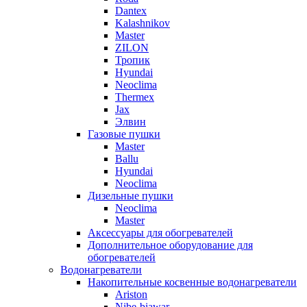
Dantex
Kalashnikov
Master
ZILON
Тропик
Hyundai
Neoclima
Thermex
Jax
Элвин
Газовые пушки
Master
Ballu
Hyundai
Neoclima
Дизельные пушки
Neoclima
Master
Аксессуары для обогревателей
Дополнительное оборудование для
обогревателей
Водонагреватели
Накопительные косвенные водонагреватели
Ariston
Nibe-biawar