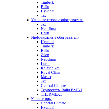
Timberk
Ballu
Hyundai
Jax
Уличные газовые обогреватели
Jax
Neoclima
Ballu
Инфракрасные обогреватели
Hyundai
Timberk
Ballu
Zilon
Neoclima
Loriot
Kalashnikov
Royal Clima
Master
Jax
General Climate
Термостаты Ballu BMT-1
THERMEX1
Конвекторы
General Climate
Hyundai