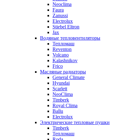
Neoclima
Faura
Zanussi
Electrolux
Stiebel Eltron
Jax
Водяные тепловентиляторы
Тепломаш
Reventon
Volcano
Kalashnikov
Frico
Масляные радиаторы
General Climate
Hyundai
Scarlett
NeoClima
Timberk
Royal Clima
Ballu
Electrolux
Электрические тепловые пушки
Timberk
Тепломаш
Roda