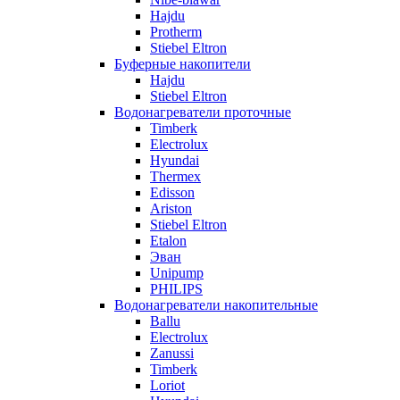
Hajdu
Protherm
Stiebel Eltron
Буферные накопители
Hajdu
Stiebel Eltron
Водонагреватели проточные
Timberk
Electrolux
Hyundai
Thermex
Edisson
Ariston
Stiebel Eltron
Etalon
Эван
Unipump
PHILIPS
Водонагреватели накопительные
Ballu
Electrolux
Zanussi
Timberk
Loriot