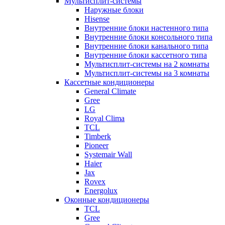
Мультисплит-системы
Наружные блоки
Hisense
Внутренние блоки настенного типа
Внутренние блоки консольного типа
Внутренние блоки канального типа
Внутренние блоки кассетного типа
Мультисплит-системы на 2 комнаты
Мультисплит-системы на 3 комнаты
Кассетные кондиционеры
General Climate
Gree
LG
Royal Clima
TCL
Timberk
Pioneer
Systemair Wall
Haier
Jax
Rovex
Energolux
Оконные кондиционеры
TCL
Gree