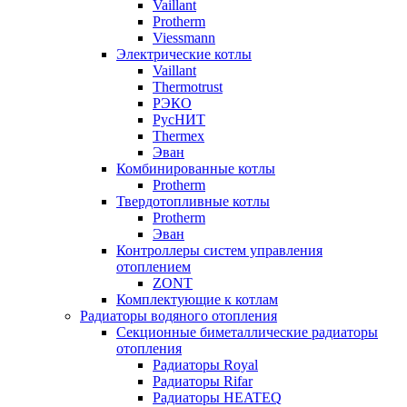
Vaillant
Protherm
Viessmann
Электрические котлы
Vaillant
Thermotrust
РЭКО
РусНИТ
Thermex
Эван
Комбинированные котлы
Protherm
Твердотопливные котлы
Protherm
Эван
Контроллеры систем управления
отоплением
ZONT
Комплектующие к котлам
Радиаторы водяного отопления
Секционные биметаллические радиаторы
отопления
Радиаторы Royal
Радиаторы Rifar
Радиаторы HEATEQ