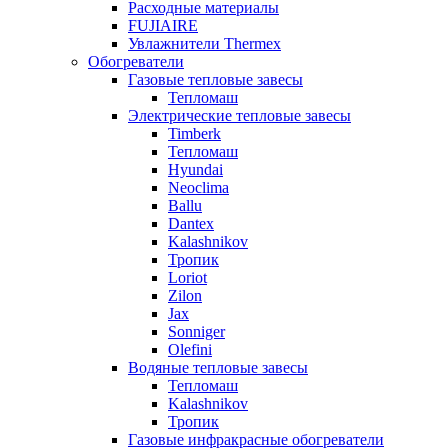
Расходные материалы
FUJIAIRE
Увлажнители Thermex
Обогреватели
Газовые тепловые завесы
Тепломаш
Электрические тепловые завесы
Timberk
Тепломаш
Hyundai
Neoclima
Ballu
Dantex
Kalashnikov
Тропик
Loriot
Zilon
Jax
Sonniger
Olefini
Водяные тепловые завесы
Тепломаш
Kalashnikov
Тропик
Газовые инфракрасные обогреватели