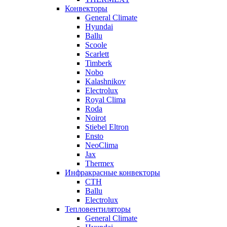
Конвекторы
General Climate
Hyundai
Ballu
Scoole
Scarlett
Timberk
Nobo
Kalashnikov
Electrolux
Royal Clima
Roda
Noirot
Stiebel Eltron
Ensto
NeoClima
Jax
Thermex
Инфракрасные конвекторы
CTH
Ballu
Electrolux
Тепловентиляторы
General Climate