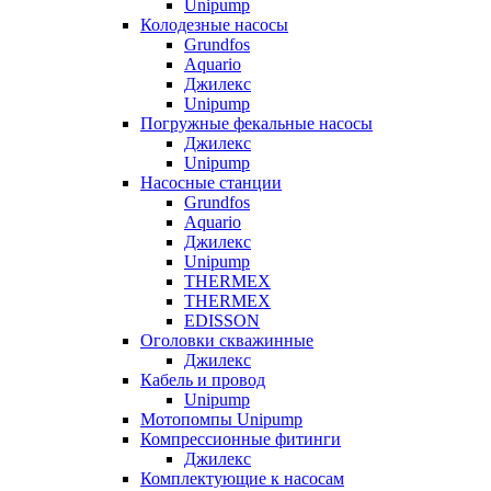
Unipump
Колодезные насосы
Grundfos
Aquario
Джилекс
Unipump
Погружные фекальные насосы
Джилекс
Unipump
Насосные станции
Grundfos
Aquario
Джилекс
Unipump
THERMEX
THERMEX
EDISSON
Оголовки скважинные
Джилекс
Кабель и провод
Unipump
Мотопомпы Unipump
Компрессионные фитинги
Джилекс
Комплектующие к насосам