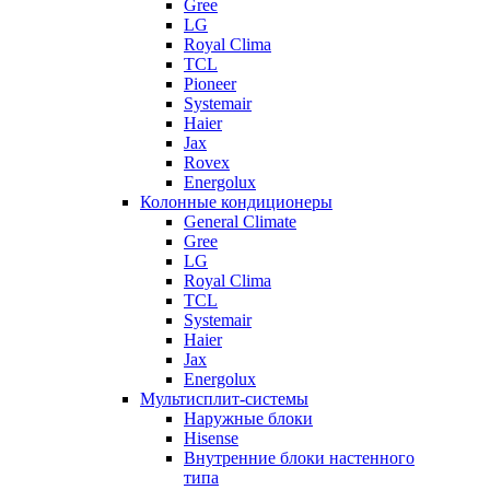
Gree
LG
Royal Clima
TCL
Pioneer
Systemair
Haier
Jax
Rovex
Energolux
Колонные кондиционеры
General Climate
Gree
LG
Royal Clima
TCL
Systemair
Haier
Jax
Energolux
Мультисплит-системы
Наружные блоки
Hisense
Внутренние блоки настенного
типа