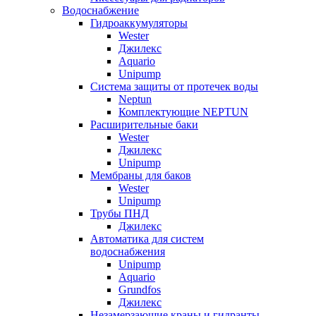
Водоснабжение
Гидроаккумуляторы
Wester
Джилекс
Aquario
Unipump
Система защиты от протечек воды
Neptun
Комплектующие NEPTUN
Расширительные баки
Wester
Джилекс
Unipump
Мембраны для баков
Wester
Unipump
Трубы ПНД
Джилекс
Автоматика для систем
водоснабжения
Unipump
Aquario
Grundfos
Джилекс
Незамерзающие краны и гидранты