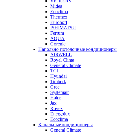
VICKERS
Midea
Ecoclima
Thermex
Eurohoff
ISHIMATSU
Ferrum
AQUA
Gorenje
Напольно-потолочные кондиционеры
AIRWELL
Royal Clima
General Climate
TCL
Hyundai
Timberk
Gree
Systemair
Haier
Jax
Rovex
Energolux
Ecoclima
Канальные кондиционеры
General Climate