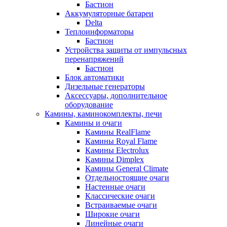
Бастион
Аккумуляторные батареи
Delta
Теплоинформаторы
Бастион
Устройства защиты от импульсных
перенапряжений
Бастион
Блок автоматики
Дизельные генераторы
Аксессуары, дополнительное
оборудование
Камины, каминокомплекты, печи
Камины и очаги
Камины RealFlame
Камины Royal Flame
Камины Electrolux
Камины Dimplex
Камины General Climate
Отдельностоящие очаги
Настенные очаги
Классические очаги
Встраиваемые очаги
Широкие очаги
Линейные очаги