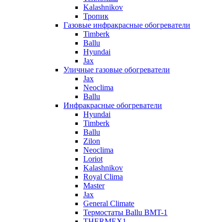
Kalashnikov
Тропик
Газовые инфракрасные обогреватели
Timberk
Ballu
Hyundai
Jax
Уличные газовые обогреватели
Jax
Neoclima
Ballu
Инфракрасные обогреватели
Hyundai
Timberk
Ballu
Zilon
Neoclima
Loriot
Kalashnikov
Royal Clima
Master
Jax
General Climate
Термостаты Ballu BMT-1
THERMEX1