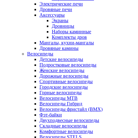
Электрические печи
Дровяные печи
Аксессуары
Экраны
Дровницы
Наборы каминные
Комплекты дров
Мангалы, кухни-мангалы
Дровяные камины
Велосипеды
Детские велосипеды
Подростковые велосипеды
Женские велосипеды
Дорожные велосипеды
Спортивные велосипеды
Городские велосипеды
Горные велосипеды
Велосипеды MTB
Велосипеды Гибрид
Велосипеды фристайл (BMX)
Фэт-байки
Двухподвесные велосипеды
Складные велосипеды
Комфортные велосипеды
Велосипеды STELS