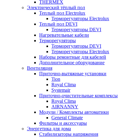
THERMEX
Электрический тёплый пол
Теплый пол Electrolux
Терморегуляторы Electrolux
Теплый пол DEVI
Терморегуляторы DEVI
Нагревательные кабели
Терморегуляторы
Терморегуляторы DEVI
Терморегуляторы Electrolux
Наборы ремонтные для кабелей
Дополнительное оборудование
Вентиляция
Приточно-вытяжные установки
Tion
Royal Clima
Systemair
Приточно-очистительные комплексы
Royal Clima
AIRNANNY
Модули / Комплекты автоматики
General Climate
Фильтры и аксессуары
Энергетика для дома
Стабилизаторы напряжения