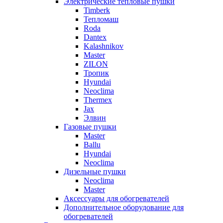
Электрические тепловые пушки
Timberk
Тепломаш
Roda
Dantex
Kalashnikov
Master
ZILON
Тропик
Hyundai
Neoclima
Thermex
Jax
Элвин
Газовые пушки
Master
Ballu
Hyundai
Neoclima
Дизельные пушки
Neoclima
Master
Аксессуары для обогревателей
Дополнительное оборудование для
обогревателей