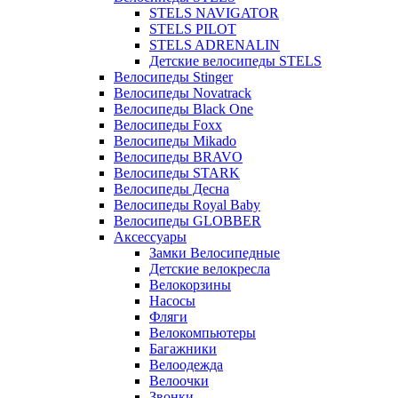
STELS NAVIGATOR
STELS PILOT
STELS ADRENALIN
Детские велосипеды STELS
Велосипеды Stinger
Велосипеды Novatrack
Велосипеды Black One
Велосипеды Foxx
Велосипеды Mikado
Велосипеды BRAVO
Велосипеды STARK
Велосипеды Десна
Велосипеды Royal Baby
Велосипеды GLOBBER
Аксессуары
Замки Велосипедные
Детские велокресла
Велокорзины
Насосы
Фляги
Велокомпьютеры
Багажники
Велоодежда
Велоочки
Звонки