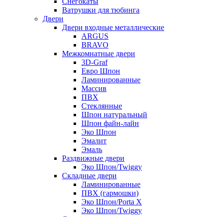
Снегокаты
Ватрушки для тюбинга
Двери
Двери входные металлические
ARGUS
BRAVO
Межкомнатные двери
3D-Graf
Евро Шпон
Ламинированные
Массив
ПВХ
Стеклянные
Шпон натуральный
Шпон файн-лайн
Эко Шпон
Эмалит
Эмаль
Раздвижные двери
Эко Шпон/Twiggy
Складные двери
Ламинированные
ПВХ (гармошки)
Эко Шпон/Porta X
Эко Шпон/Twiggy