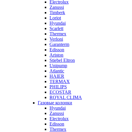
Electrolux
Zanussi
Timberk
Loriot
Hyundai
Scarlett
Thermex
Verloni
Garanterm
Edisson
Ariston
Stiebel Eltron
Unipump
Atlantic
HAIER
TERMAX
PHILIPS
ECOSTAR
ROYAL CLIMA
Газовые колонки
Hyundai
Zanussi
Electrolux
Edisson
Thermex