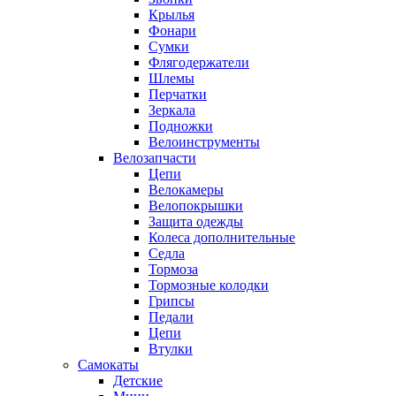
Крылья
Фонари
Сумки
Флягодержатели
Шлемы
Перчатки
Зеркала
Подножки
Велоинструменты
Велозапчасти
Цепи
Велокамеры
Велопокрышки
Защита одежды
Колеса дополнительные
Седла
Тормоза
Тормозные колодки
Грипсы
Педали
Цепи
Втулки
Самокаты
Детские