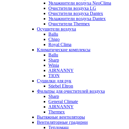
Увлажнители воздуха NeoClima
Очистители воздуха LG
Очистители воздуха Dantex
Увлажнители воздуха Dantex
Очистители Thermex
Осушители воздуха
Ballu
Chigo
Royal Clima
Климатические комплексы
Ballu
Sharp
Winia
AIRNANNY
TION
Сушилки для рук
Stiebel Eltron
Фильтры для очистителей воздуха
Sharp
General Climate
AIRNANNY
Thermex
Вытяжные вентиляторы
Вентиляторные градирни
Тепломаш