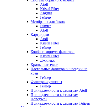
Система обратного осмоса
Atoll
Kristal Filter
Angstra
Гейзер
Мембраны для баков
Filmtec
Atoll
Картриджи
Atoll
Kristal Filter
Гейзер
Колбы и корпуса фильтров
Kristal Filter
Джилекс
Краны питьевые
Настольные фильтры и насадки на
кран
Гейзер
Фильтры-кувшины
Гейзер
Принадлежности к фильтрам Atoll
Принадлежности к фильтрам
Honeywell
Принадлежности к фильтрам Гейзер