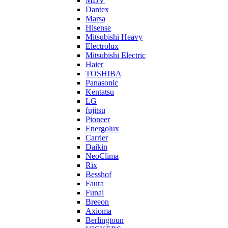
MDV
Dantex
Marsa
Hisense
Mitsubishi Heavy
Electrolux
Mitsubishi Electric
Haier
TOSHIBA
Panasonic
Kentatsu
LG
fujitsu
Pioneer
Energolux
Carrier
Daikin
NeoClima
Rix
Besshof
Faura
Funai
Breeon
Axioma
Berlingtoun