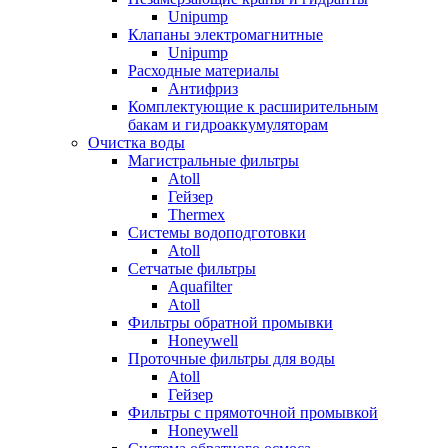
Unipump
Клапаны электромагнитные
Unipump
Расходные материалы
Антифриз
Комплектующие к расширительным
бакам и гидроаккумуляторам
Очистка воды
Магистральные фильтры
Atoll
Гейзер
Thermex
Системы водоподготовки
Atoll
Сетчатые фильтры
Aquafilter
Atoll
Фильтры обратной промывки
Honeywell
Проточные фильтры для воды
Atoll
Гейзер
Фильтры с прямоточной промывкой
Honeywell