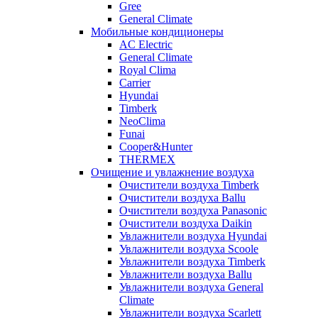
Gree
General Climate
Мобильные кондиционеры
AC Electric
General Climate
Royal Clima
Carrier
Hyundai
Timberk
NeoClima
Funai
Cooper&Hunter
THERMEX
Очищение и увлажнение воздуха
Очистители воздуха Timberk
Очистители воздуха Ballu
Очистители воздуха Panasonic
Очистители воздуха Daikin
Увлажнители воздуха Hyundai
Увлажнители воздуха Scoole
Увлажнители воздуха Timberk
Увлажнители воздуха Ballu
Увлажнители воздуха General
Climate
Увлажнители воздуха Scarlett