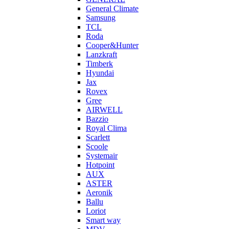
General Climate
Samsung
TCL
Roda
Cooper&Hunter
Lanzkraft
Timberk
Hyundai
Jax
Rovex
Gree
AIRWELL
Bazzio
Royal Clima
Scarlett
Scoole
Systemair
Hotpoint
AUX
ASTER
Aeronik
Ballu
Loriot
Smart way