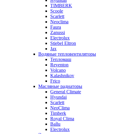
Hyundai
TIMBERK
Scoole
Scarlett
Neoclima
Faura
Zanussi
Electrolux
Stiebel Eltron
Jax
Водяные тепловентиляторы
Тепломаш
Reventon
Volcano
Kalashnikov
Frico
Масляные радиаторы
General Climate
Hyundai
Scarlett
NeoClima
Timberk
Royal Clima
Ballu
Electrolux