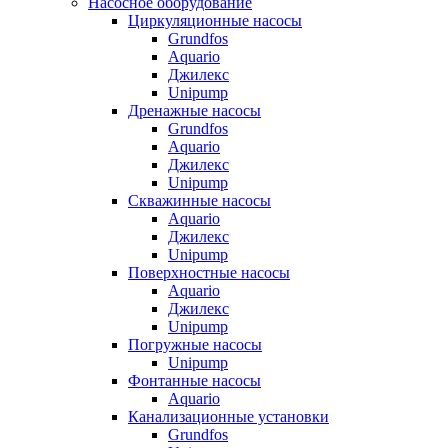
Насосное оборудование
Циркуляционные насосы
Grundfos
Aquario
Джилекс
Unipump
Дренажные насосы
Grundfos
Aquario
Джилекс
Unipump
Скважинные насосы
Aquario
Джилекс
Unipump
Поверхностные насосы
Aquario
Джилекс
Unipump
Погружные насосы
Unipump
Фонтанные насосы
Aquario
Канализационные установки
Grundfos