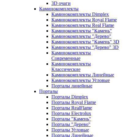
3D очаги
Каминокомплекты
Каминокомплекты Dimplex
Каминокомплекты Royal Flame
Каминокомплекты Real Flame
Каминокомплекты "Камень"
Каминокомплекты "Дерево"
Каминокомплекты "Камень" 3D
Каминокомплекты "Дерево" 3D
Каминокомплекты
Современные
Каминокомплекты
Классические
Каминокомплекты Линейные
Каминокомплекты Угловые
Порталы линейные
Порталы
Порталы Dimplex
Порталы Royal Flame
Порталы RealFlame
Порталы Electrolux
Порталы "Камень"
Порталы "Дерево"
Порталы Угловые
Порталы Линейные