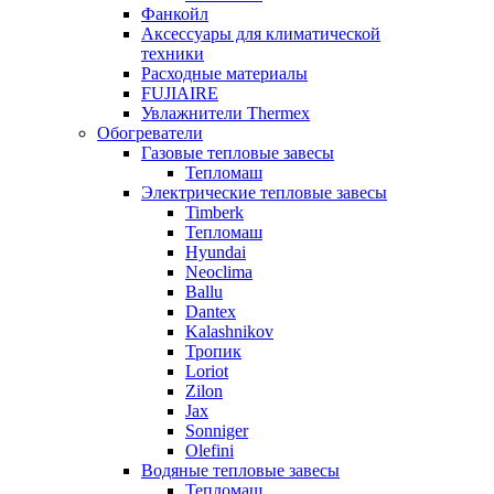
Фанкойл
Аксессуары для климатической
техники
Расходные материалы
FUJIAIRE
Увлажнители Thermex
Обогреватели
Газовые тепловые завесы
Тепломаш
Электрические тепловые завесы
Timberk
Тепломаш
Hyundai
Neoclima
Ballu
Dantex
Kalashnikov
Тропик
Loriot
Zilon
Jax
Sonniger
Olefini
Водяные тепловые завесы
Тепломаш