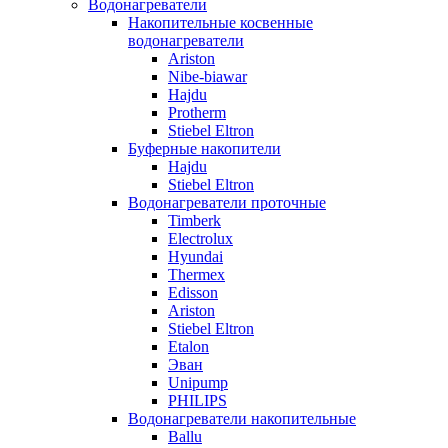
Водонагреватели
Накопительные косвенные
водонагреватели
Ariston
Nibe-biawar
Hajdu
Protherm
Stiebel Eltron
Буферные накопители
Hajdu
Stiebel Eltron
Водонагреватели проточные
Timberk
Electrolux
Hyundai
Thermex
Edisson
Ariston
Stiebel Eltron
Etalon
Эван
Unipump
PHILIPS
Водонагреватели накопительные
Ballu