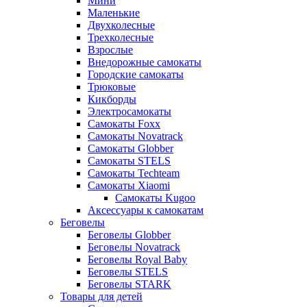
Мини
Маленькие
Двухколесные
Трехколесные
Взрослые
Внедорожные самокаты
Городские самокаты
Трюковые
Кикборды
Электросамокаты
Самокаты Foxx
Самокаты Novatrack
Самокаты Globber
Самокаты STELS
Самокаты Techteam
Самокаты Xiaomi
Самокаты Kugoo
Аксессуары к самокатам
Беговелы
Беговелы Globber
Беговелы Novatrack
Беговелы Royal Baby
Беговелы STELS
Беговелы STARK
Товары для детей