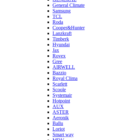
General Climate
Samsung
TCL
Roda
Cooper&Hunter
Lanzkraft
Timberk
Hyundai
Jax
Rovex
Gree
AIRWELL
Bazzio
Royal Clima
Scarlett
Scoole
Systemair
Hotpoint
AUX
ASTER
Aeronik
Ballu
Loriot
Smart way