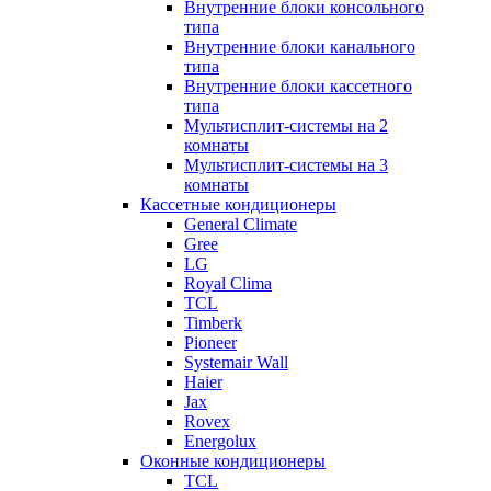
Внутренние блоки консольного
типа
Внутренние блоки канального
типа
Внутренние блоки кассетного
типа
Мультисплит-системы на 2
комнаты
Мультисплит-системы на 3
комнаты
Кассетные кондиционеры
General Climate
Gree
LG
Royal Clima
TCL
Timberk
Pioneer
Systemair Wall
Haier
Jax
Rovex
Energolux
Оконные кондиционеры
TCL