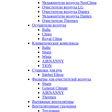
Увлажнители воздуха NeoClima
Очистители воздуха LG
Очистители воздуха Dantex
Увлажнители воздуха Dantex
Очистители Thermex
Осушители воздуха
Ballu
Chigo
Royal Clima
Климатические комплексы
Ballu
Sharp
Winia
AIRNANNY
TION
Сушилки для рук
Stiebel Eltron
Фильтры для очистителей воздуха
Sharp
General Climate
AIRNANNY
Thermex
Вытяжные вентиляторы
Вентиляторные градирни
Тепломаш