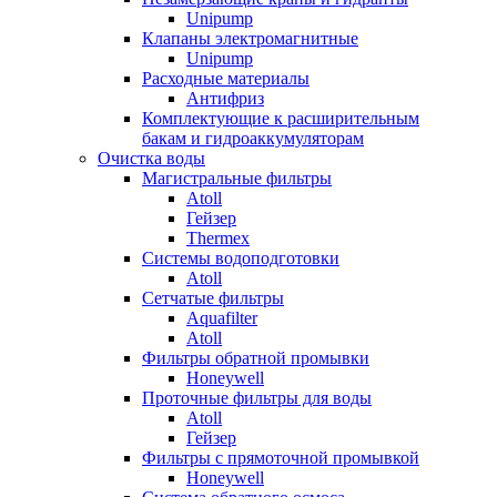
Unipump
Клапаны электромагнитные
Unipump
Расходные материалы
Антифриз
Комплектующие к расширительным
бакам и гидроаккумуляторам
Очистка воды
Магистральные фильтры
Atoll
Гейзер
Thermex
Системы водоподготовки
Atoll
Сетчатые фильтры
Aquafilter
Atoll
Фильтры обратной промывки
Honeywell
Проточные фильтры для воды
Atoll
Гейзер
Фильтры с прямоточной промывкой
Honeywell