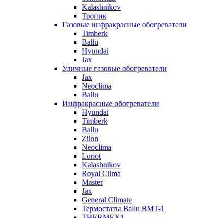
Kalashnikov
Тропик
Газовые инфракрасные обогреватели
Timberk
Ballu
Hyundai
Jax
Уличные газовые обогреватели
Jax
Neoclima
Ballu
Инфракрасные обогреватели
Hyundai
Timberk
Ballu
Zilon
Neoclima
Loriot
Kalashnikov
Royal Clima
Master
Jax
General Climate
Термостаты Ballu BMT-1
THERMEX1