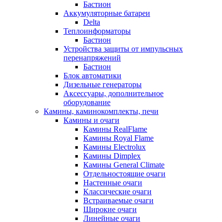
Бастион
Аккумуляторные батареи
Delta
Теплоинформаторы
Бастион
Устройства защиты от импульсных
перенапряжений
Бастион
Блок автоматики
Дизельные генераторы
Аксессуары, дополнительное
оборудование
Камины, каминокомплекты, печи
Камины и очаги
Камины RealFlame
Камины Royal Flame
Камины Electrolux
Камины Dimplex
Камины General Climate
Отдельностоящие очаги
Настенные очаги
Классические очаги
Встраиваемые очаги
Широкие очаги
Линейные очаги