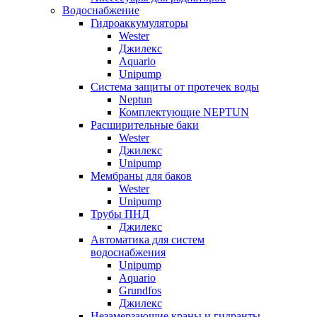
Водоснабжение
Гидроаккумуляторы
Wester
Джилекс
Aquario
Unipump
Система защиты от протечек воды
Neptun
Комплектующие NEPTUN
Расширительные баки
Wester
Джилекс
Unipump
Мембраны для баков
Wester
Unipump
Трубы ПНД
Джилекс
Автоматика для систем
водоснабжения
Unipump
Aquario
Grundfos
Джилекс
Незамерзающие краны и гидранты