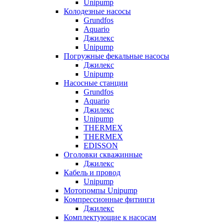
Unipump
Колодезные насосы
Grundfos
Aquario
Джилекс
Unipump
Погружные фекальные насосы
Джилекс
Unipump
Насосные станции
Grundfos
Aquario
Джилекс
Unipump
THERMEX
THERMEX
EDISSON
Оголовки скважинные
Джилекс
Кабель и провод
Unipump
Мотопомпы Unipump
Компрессионные фитинги
Джилекс
Комплектующие к насосам