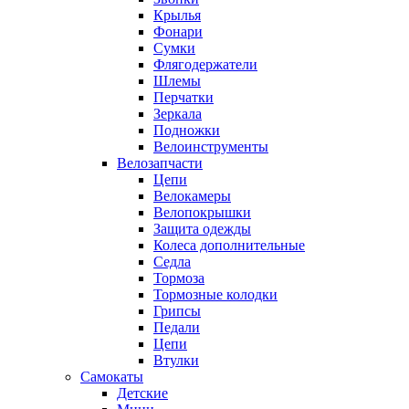
Крылья
Фонари
Сумки
Флягодержатели
Шлемы
Перчатки
Зеркала
Подножки
Велоинструменты
Велозапчасти
Цепи
Велокамеры
Велопокрышки
Защита одежды
Колеса дополнительные
Седла
Тормоза
Тормозные колодки
Грипсы
Педали
Цепи
Втулки
Самокаты
Детские