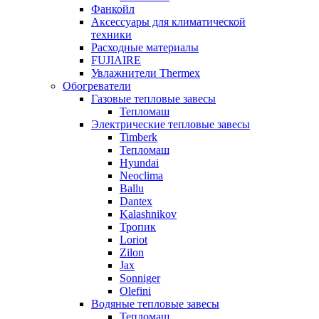
Фанкойл
Аксессуары для климатической
техники
Расходные материалы
FUJIAIRE
Увлажнители Thermex
Обогреватели
Газовые тепловые завесы
Тепломаш
Электрические тепловые завесы
Timberk
Тепломаш
Hyundai
Neoclima
Ballu
Dantex
Kalashnikov
Тропик
Loriot
Zilon
Jax
Sonniger
Olefini
Водяные тепловые завесы
Тепломаш