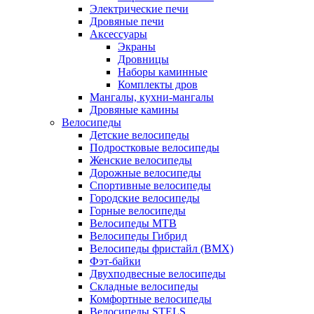
Электрические печи
Дровяные печи
Аксессуары
Экраны
Дровницы
Наборы каминные
Комплекты дров
Мангалы, кухни-мангалы
Дровяные камины
Велосипеды
Детские велосипеды
Подростковые велосипеды
Женские велосипеды
Дорожные велосипеды
Спортивные велосипеды
Городские велосипеды
Горные велосипеды
Велосипеды MTB
Велосипеды Гибрид
Велосипеды фристайл (BMX)
Фэт-байки
Двухподвесные велосипеды
Складные велосипеды
Комфортные велосипеды
Велосипеды STELS