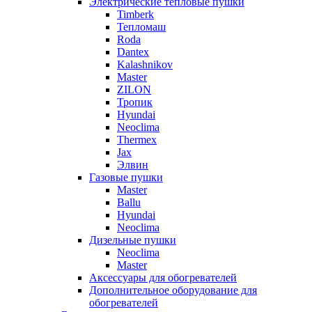
Электрические тепловые пушки
Timberk
Тепломаш
Roda
Dantex
Kalashnikov
Master
ZILON
Тропик
Hyundai
Neoclima
Thermex
Jax
Элвин
Газовые пушки
Master
Ballu
Hyundai
Neoclima
Дизельные пушки
Neoclima
Master
Аксессуары для обогревателей
Дополнительное оборудование для
обогревателей