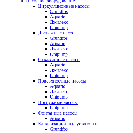
Насосное оборудование
Циркуляционные насосы
Grundfos
Aquario
Джилекс
Unipump
Дренажные насосы
Grundfos
Aquario
Джилекс
Unipump
Скважинные насосы
Aquario
Джилекс
Unipump
Поверхностные насосы
Aquario
Джилекс
Unipump
Погружные насосы
Unipump
Фонтанные насосы
Aquario
Канализационные установки
Grundfos