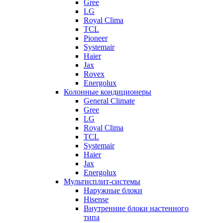
Gree
LG
Royal Clima
TCL
Pioneer
Systemair
Haier
Jax
Rovex
Energolux
Колонные кондиционеры
General Climate
Gree
LG
Royal Clima
TCL
Systemair
Haier
Jax
Energolux
Мультисплит-системы
Наружные блоки
Hisense
Внутренние блоки настенного
типа