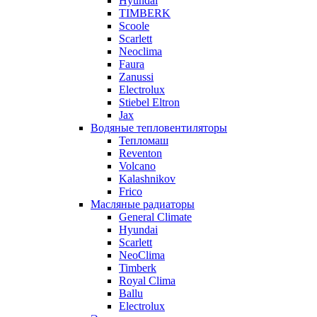
Hyundai
TIMBERK
Scoole
Scarlett
Neoclima
Faura
Zanussi
Electrolux
Stiebel Eltron
Jax
Водяные тепловентиляторы
Тепломаш
Reventon
Volcano
Kalashnikov
Frico
Масляные радиаторы
General Climate
Hyundai
Scarlett
NeoClima
Timberk
Royal Clima
Ballu
Electrolux