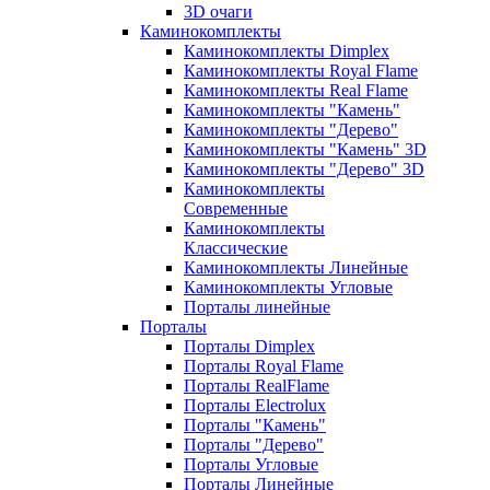
3D очаги
Каминокомплекты
Каминокомплекты Dimplex
Каминокомплекты Royal Flame
Каминокомплекты Real Flame
Каминокомплекты "Камень"
Каминокомплекты "Дерево"
Каминокомплекты "Камень" 3D
Каминокомплекты "Дерево" 3D
Каминокомплекты
Современные
Каминокомплекты
Классические
Каминокомплекты Линейные
Каминокомплекты Угловые
Порталы линейные
Порталы
Порталы Dimplex
Порталы Royal Flame
Порталы RealFlame
Порталы Electrolux
Порталы "Камень"
Порталы "Дерево"
Порталы Угловые
Порталы Линейные