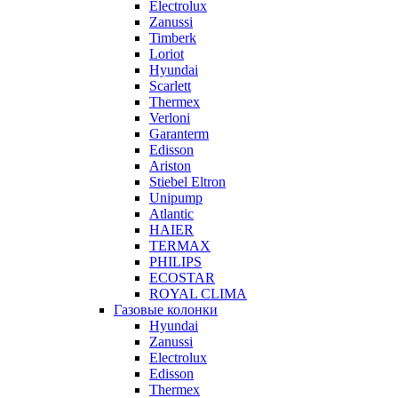
Electrolux
Zanussi
Timberk
Loriot
Hyundai
Scarlett
Thermex
Verloni
Garanterm
Edisson
Ariston
Stiebel Eltron
Unipump
Atlantic
HAIER
TERMAX
PHILIPS
ECOSTAR
ROYAL CLIMA
Газовые колонки
Hyundai
Zanussi
Electrolux
Edisson
Thermex