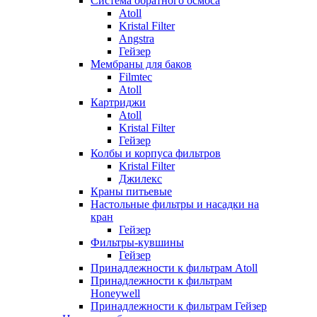
Система обратного осмоса
Atoll
Kristal Filter
Angstra
Гейзер
Мембраны для баков
Filmtec
Atoll
Картриджи
Atoll
Kristal Filter
Гейзер
Колбы и корпуса фильтров
Kristal Filter
Джилекс
Краны питьевые
Настольные фильтры и насадки на
кран
Гейзер
Фильтры-кувшины
Гейзер
Принадлежности к фильтрам Atoll
Принадлежности к фильтрам
Honeywell
Принадлежности к фильтрам Гейзер