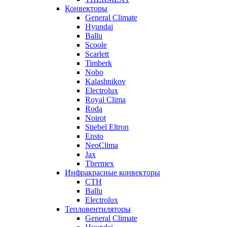
Конвекторы
General Climate
Hyundai
Ballu
Scoole
Scarlett
Timberk
Nobo
Kalashnikov
Electrolux
Royal Clima
Roda
Noirot
Stiebel Eltron
Ensto
NeoClima
Jax
Thermex
Инфракрасные конвекторы
CTH
Ballu
Electrolux
Тепловентиляторы
General Climate