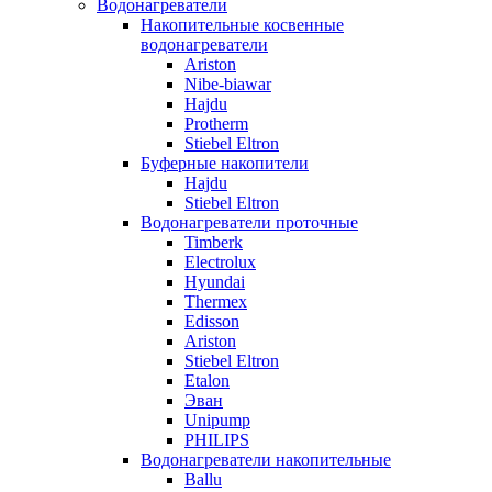
Водонагреватели
Накопительные косвенные
водонагреватели
Ariston
Nibe-biawar
Hajdu
Protherm
Stiebel Eltron
Буферные накопители
Hajdu
Stiebel Eltron
Водонагреватели проточные
Timberk
Electrolux
Hyundai
Thermex
Edisson
Ariston
Stiebel Eltron
Etalon
Эван
Unipump
PHILIPS
Водонагреватели накопительные
Ballu