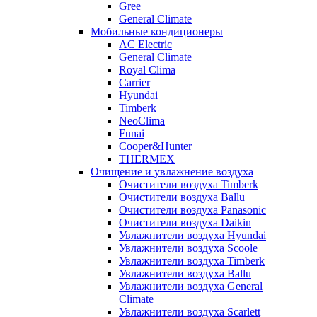
Gree
General Climate
Мобильные кондиционеры
AC Electric
General Climate
Royal Clima
Carrier
Hyundai
Timberk
NeoClima
Funai
Cooper&Hunter
THERMEX
Очищение и увлажнение воздуха
Очистители воздуха Timberk
Очистители воздуха Ballu
Очистители воздуха Panasonic
Очистители воздуха Daikin
Увлажнители воздуха Hyundai
Увлажнители воздуха Scoole
Увлажнители воздуха Timberk
Увлажнители воздуха Ballu
Увлажнители воздуха General
Climate
Увлажнители воздуха Scarlett