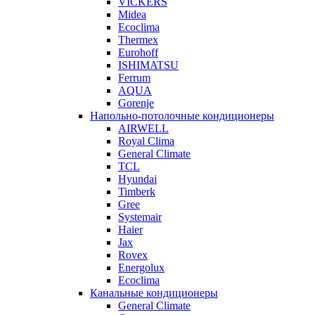
VICKERS
Midea
Ecoclima
Thermex
Eurohoff
ISHIMATSU
Ferrum
AQUA
Gorenje
Напольно-потолочные кондиционеры
AIRWELL
Royal Clima
General Climate
TCL
Hyundai
Timberk
Gree
Systemair
Haier
Jax
Rovex
Energolux
Ecoclima
Канальные кондиционеры
General Climate