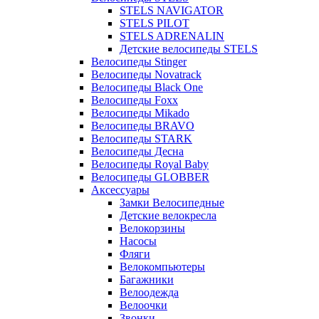
STELS NAVIGATOR
STELS PILOT
STELS ADRENALIN
Детские велосипеды STELS
Велосипеды Stinger
Велосипеды Novatrack
Велосипеды Black One
Велосипеды Foxx
Велосипеды Mikado
Велосипеды BRAVO
Велосипеды STARK
Велосипеды Десна
Велосипеды Royal Baby
Велосипеды GLOBBER
Аксессуары
Замки Велосипедные
Детские велокресла
Велокорзины
Насосы
Фляги
Велокомпьютеры
Багажники
Велоодежда
Велоочки
Звонки