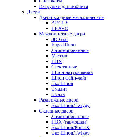
Снегокаты
Ватрушки для тюбинга
Двери
Двери входные металлические
ARGUS
BRAVO
Межкомнатные двери
3D-Graf
Евро Шпон
Ламинированные
Массив
ПВХ
Стеклянные
Шпон натуральный
Шпон файн-лайн
Эко Шпон
Эмалит
Эмаль
Раздвижные двери
Эко Шпон/Twiggy
Складные двери
Ламинированные
ПВХ (гармошки)
Эко Шпон/Porta X
Эко Шпон/Twiggy