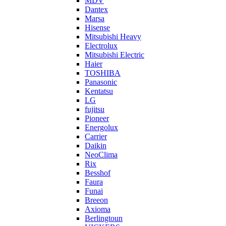
MDV
Dantex
Marsa
Hisense
Mitsubishi Heavy
Electrolux
Mitsubishi Electric
Haier
TOSHIBA
Panasonic
Kentatsu
LG
fujitsu
Pioneer
Energolux
Carrier
Daikin
NeoClima
Rix
Besshof
Faura
Funai
Breeon
Axioma
Berlingtoun