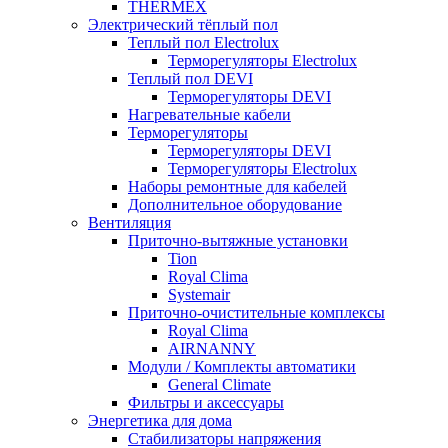
THERMEX
Электрический тёплый пол
Теплый пол Electrolux
Терморегуляторы Electrolux
Теплый пол DEVI
Терморегуляторы DEVI
Нагревательные кабели
Терморегуляторы
Терморегуляторы DEVI
Терморегуляторы Electrolux
Наборы ремонтные для кабелей
Дополнительное оборудование
Вентиляция
Приточно-вытяжные установки
Tion
Royal Clima
Systemair
Приточно-очистительные комплексы
Royal Clima
AIRNANNY
Модули / Комплекты автоматики
General Climate
Фильтры и аксессуары
Энергетика для дома
Стабилизаторы напряжения