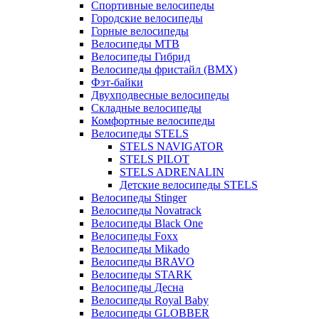
Спортивные велосипеды
Городские велосипеды
Горные велосипеды
Велосипеды MTB
Велосипеды Гибрид
Велосипеды фристайл (BMX)
Фэт-байки
Двухподвесные велосипеды
Складные велосипеды
Комфортные велосипеды
Велосипеды STELS
STELS NAVIGATOR
STELS PILOT
STELS ADRENALIN
Детские велосипеды STELS
Велосипеды Stinger
Велосипеды Novatrack
Велосипеды Black One
Велосипеды Foxx
Велосипеды Mikado
Велосипеды BRAVO
Велосипеды STARK
Велосипеды Десна
Велосипеды Royal Baby
Велосипеды GLOBBER