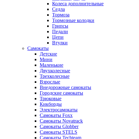
Колеса дополнительные
Седла
Тормоза
Тормозные колодки
Грипсы
Педали
Цепи
Втулки
Самокаты
Детские
Мини
Маленькие
Двухколесные
Трехколесные
Взрослые
Внедорожные самокаты
Городские самокаты
Трюковые
Кикборды
Электросамокаты
Самокаты Foxx
Самокаты Novatrack
Самокаты Globber
Самокаты STELS
Самокаты Techteam