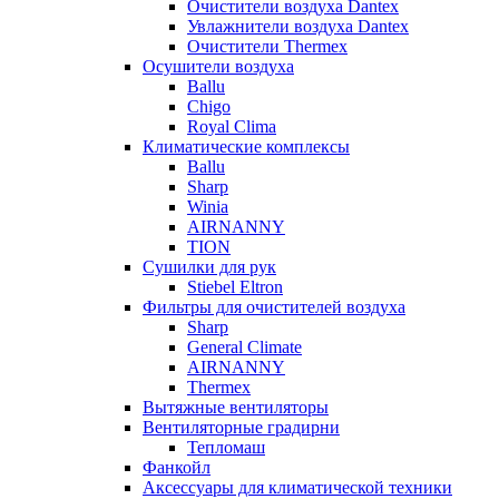
Очистители воздуха Dantex
Увлажнители воздуха Dantex
Очистители Thermex
Осушители воздуха
Ballu
Chigo
Royal Clima
Климатические комплексы
Ballu
Sharp
Winia
AIRNANNY
TION
Сушилки для рук
Stiebel Eltron
Фильтры для очистителей воздуха
Sharp
General Climate
AIRNANNY
Thermex
Вытяжные вентиляторы
Вентиляторные градирни
Тепломаш
Фанкойл
Аксессуары для климатической техники