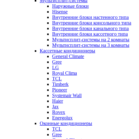
Мультисплит-системы
Наружные блоки
Hisense
Внутренние блоки настенного типа
Внутренние блоки консольного типа
Внутренние блоки канального типа
Внутренние блоки кассетного типа
Мультисплит-системы на 2 комнаты
Мультисплит-системы на 3 комнаты
Кассетные кондиционеры
General Climate
Gree
LG
Royal Clima
TCL
Timberk
Pioneer
Systemair Wall
Haier
Jax
Rovex
Energolux
Оконные кондиционеры
TCL
Gree