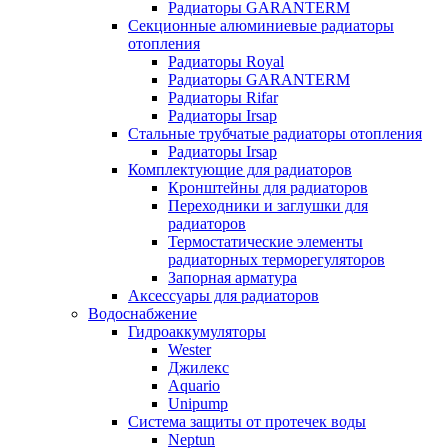
Радиаторы GARANTERM
Секционные алюминиевые радиаторы
отопления
Радиаторы Royal
Радиаторы GARANTERM
Радиаторы Rifar
Радиаторы Irsap
Стальные трубчатые радиаторы отопления
Радиаторы Irsap
Комплектующие для радиаторов
Кронштейны для радиаторов
Переходники и заглушки для
радиаторов
Термостатические элементы
радиаторных терморегуляторов
Запорная арматура
Аксессуары для радиаторов
Водоснабжение
Гидроаккумуляторы
Wester
Джилекс
Aquario
Unipump
Система защиты от протечек воды
Neptun