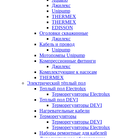
Джилекс
Unipump
THERMEX
THERMEX
EDISSON
Оголовки скважинные
Джилекс
Кабель и провод
Unipump
Мотопомпы Unipump
Компрессионные фитинги
Джилекс
Комплектующие к насосам
THERMEX
Электрический тёплый пол
Теплый пол Electrolux
Терморегуляторы Electrolux
Теплый пол DEVI
Терморегуляторы DEVI
Нагревательные кабели
Терморегуляторы
Терморегуляторы DEVI
Терморегуляторы Electrolux
Наборы ремонтные для кабелей