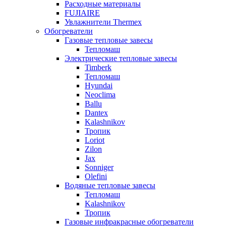
Расходные материалы
FUJIAIRE
Увлажнители Thermex
Обогреватели
Газовые тепловые завесы
Тепломаш
Электрические тепловые завесы
Timberk
Тепломаш
Hyundai
Neoclima
Ballu
Dantex
Kalashnikov
Тропик
Loriot
Zilon
Jax
Sonniger
Olefini
Водяные тепловые завесы
Тепломаш
Kalashnikov
Тропик
Газовые инфракрасные обогреватели