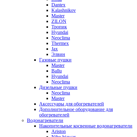
Dantex
Kalashnikov
Master
ZILON
Тропик
Hyundai
Neoclima
Thermex
Jax
Элвин
Газовые пушки
Master
Ballu
Hyundai
Neoclima
Дизельные пушки
Neoclima
Master
Аксессуары для обогревателей
Дополнительное оборудование для
обогревателей
Водонагреватели
Накопительные косвенные водонагреватели
Ariston
Nibe-biawar