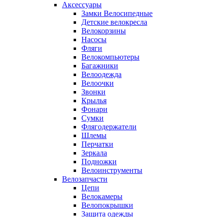
Аксессуары
Замки Велосипедные
Детские велокресла
Велокорзины
Насосы
Фляги
Велокомпьютеры
Багажники
Велоодежда
Велоочки
Звонки
Крылья
Фонари
Сумки
Флягодержатели
Шлемы
Перчатки
Зеркала
Подножки
Велоинструменты
Велозапчасти
Цепи
Велокамеры
Велопокрышки
Защита одежды