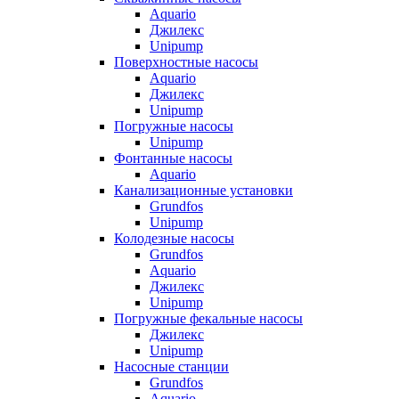
Aquario
Джилекс
Unipump
Поверхностные насосы
Aquario
Джилекс
Unipump
Погружные насосы
Unipump
Фонтанные насосы
Aquario
Канализационные установки
Grundfos
Unipump
Колодезные насосы
Grundfos
Aquario
Джилекс
Unipump
Погружные фекальные насосы
Джилекс
Unipump
Насосные станции
Grundfos
Aquario