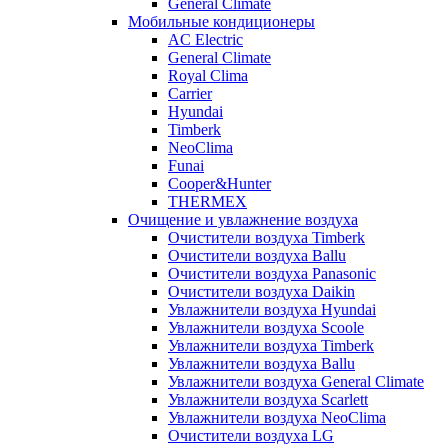
General Climate
Мобильные кондиционеры
AC Electric
General Climate
Royal Clima
Carrier
Hyundai
Timberk
NeoClima
Funai
Cooper&Hunter
THERMEX
Очищение и увлажнение воздуха
Очистители воздуха Timberk
Очистители воздуха Ballu
Очистители воздуха Panasonic
Очистители воздуха Daikin
Увлажнители воздуха Hyundai
Увлажнители воздуха Scoole
Увлажнители воздуха Timberk
Увлажнители воздуха Ballu
Увлажнители воздуха General Climate
Увлажнители воздуха Scarlett
Увлажнители воздуха NeoClima
Очистители воздуха LG