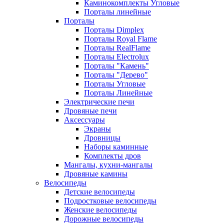
Каминокомплекты Угловые
Порталы линейные
Порталы
Порталы Dimplex
Порталы Royal Flame
Порталы RealFlame
Порталы Electrolux
Порталы "Камень"
Порталы "Дерево"
Порталы Угловые
Порталы Линейные
Электрические печи
Дровяные печи
Аксессуары
Экраны
Дровницы
Наборы каминные
Комплекты дров
Мангалы, кухни-мангалы
Дровяные камины
Велосипеды
Детские велосипеды
Подростковые велосипеды
Женские велосипеды
Дорожные велосипеды