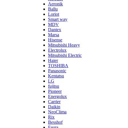
Aeronik
Ballu
Loriot
Smart way
MDV
Dantex
Marsa
Hisense
Mitsubishi Heavy
Electrolux
Mitsubishi Electric
Haier
TOSHIBA
Panasonic
Kentatsu
LG
fujitsu
Pioneer
Energolux
Carrier
Daikin
NeoClima
Rix
Besshof
Faura