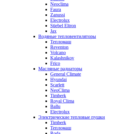
Neoclima
Faura
Zanussi
Electrolux
Stiebel Eltron
Jax
Водяные тепловентиляторы
Тепломаш
Reventon
Volcano
Kalashnikov
Frico
Масляные радиаторы
General Climate
Hyundai
Scarlett
NeoClima
Timberk
Royal Clima
Ballu
Electrolux
Электрические тепловые пушки
Timberk
Тепломаш
Roda