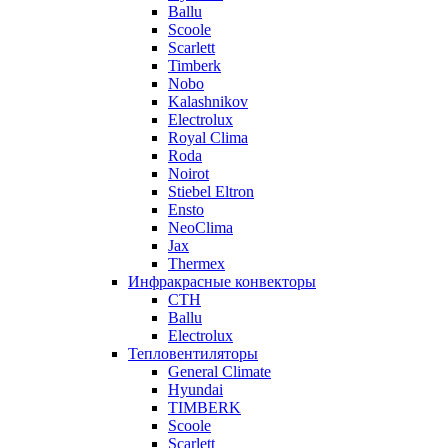
Ballu
Scoole
Scarlett
Timberk
Nobo
Kalashnikov
Electrolux
Royal Clima
Roda
Noirot
Stiebel Eltron
Ensto
NeoClima
Jax
Thermex
Инфракрасные конвекторы
CTH
Ballu
Electrolux
Тепловентиляторы
General Climate
Hyundai
TIMBERK
Scoole
Scarlett