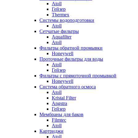
Atoll
Гейзер
Thermex
Системы водоподготовки
Atoll
Сетчатые фильтры
Aquafilter
Atoll
Фильтры обратной промывки
Honeywell
Проточные фильтры для воды
Atoll
Гейзер
Фильтры с прямоточной промывкой
Honeywell
Система обратного осмоса
Atoll
Kristal Filter
Angstra
Гейзер
Мембраны для баков
Filmtec
Atoll
Картриджи
Atoll