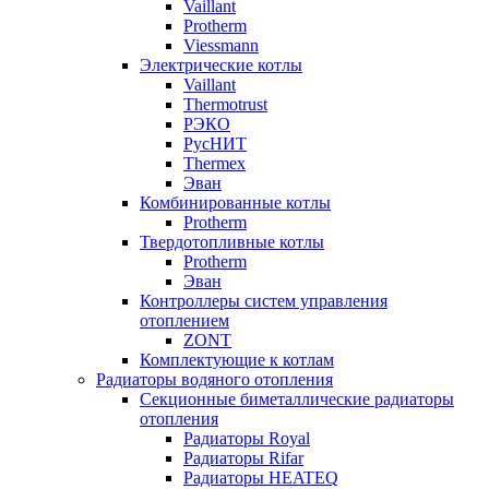
Vaillant
Protherm
Viessmann
Электрические котлы
Vaillant
Thermotrust
РЭКО
РусНИТ
Thermex
Эван
Комбинированные котлы
Protherm
Твердотопливные котлы
Protherm
Эван
Контроллеры систем управления
отоплением
ZONT
Комплектующие к котлам
Радиаторы водяного отопления
Секционные биметаллические радиаторы
отопления
Радиаторы Royal
Радиаторы Rifar
Радиаторы HEATEQ