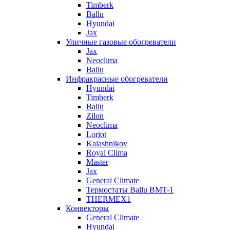
Timberk
Ballu
Hyundai
Jax
Уличные газовые обогреватели
Jax
Neoclima
Ballu
Инфракрасные обогреватели
Hyundai
Timberk
Ballu
Zilon
Neoclima
Loriot
Kalashnikov
Royal Clima
Master
Jax
General Climate
Термостаты Ballu BMT-1
THERMEX1
Конвекторы
General Climate
Hyundai