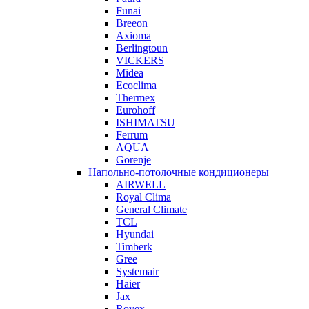
Funai
Breeon
Axioma
Berlingtoun
VICKERS
Midea
Ecoclima
Thermex
Eurohoff
ISHIMATSU
Ferrum
AQUA
Gorenje
Напольно-потолочные кондиционеры
AIRWELL
Royal Clima
General Climate
TCL
Hyundai
Timberk
Gree
Systemair
Haier
Jax
Rovex