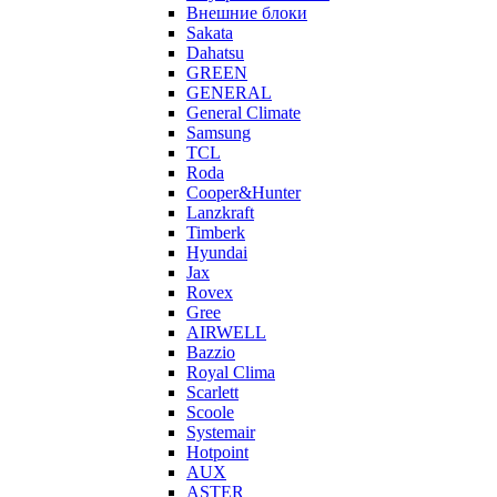
Внешние блоки
Sakata
Dahatsu
GREEN
GENERAL
General Climate
Samsung
TCL
Roda
Cooper&Hunter
Lanzkraft
Timberk
Hyundai
Jax
Rovex
Gree
AIRWELL
Bazzio
Royal Clima
Scarlett
Scoole
Systemair
Hotpoint
AUX
ASTER