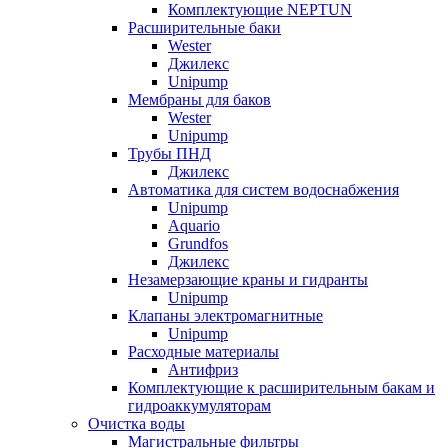
Комплектующие NEPTUN
Расширительные баки
Wester
Джилекс
Unipump
Мембраны для баков
Wester
Unipump
Трубы ПНД
Джилекс
Автоматика для систем водоснабжения
Unipump
Aquario
Grundfos
Джилекс
Незамерзающие краны и гидранты
Unipump
Клапаны электромагнитные
Unipump
Расходные материалы
Антифриз
Комплектующие к расширительным бакам и
гидроаккумуляторам
Очистка воды
Магистральные фильтры