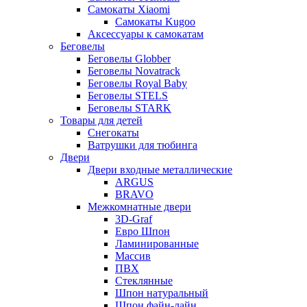
Самокаты Xiaomi
Самокаты Kugoo
Аксессуары к самокатам
Беговелы
Беговелы Globber
Беговелы Novatrack
Беговелы Royal Baby
Беговелы STELS
Беговелы STARK
Товары для детей
Снегокаты
Ватрушки для тюбинга
Двери
Двери входные металлические
ARGUS
BRAVO
Межкомнатные двери
3D-Graf
Евро Шпон
Ламинированные
Массив
ПВХ
Стеклянные
Шпон натуральный
Шпон файн-лайн