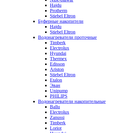
Hajdu
Protherm
Stiebel Eltron
Буферные накопители
Hajdu
Stiebel Eltron
Водонагреватели проточные
Timberk
Electrolux
Hyundai
Thermex
Edisson
Ariston
Stiebel Eltron
Etalon
Эван
Unipump
PHILIPS
Водонагреватели накопительные
Ballu
Electrolux
Zanussi
Timberk
Loriot