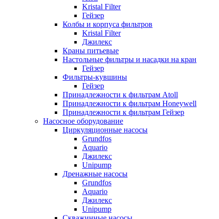
Kristal Filter
Гейзер
Колбы и корпуса фильтров
Kristal Filter
Джилекс
Краны питьевые
Настольные фильтры и насадки на кран
Гейзер
Фильтры-кувшины
Гейзер
Принадлежности к фильтрам Atoll
Принадлежности к фильтрам Honeywell
Принадлежности к фильтрам Гейзер
Насосное оборудование
Циркуляционные насосы
Grundfos
Aquario
Джилекс
Unipump
Дренажные насосы
Grundfos
Aquario
Джилекс
Unipump
Скважинные насосы