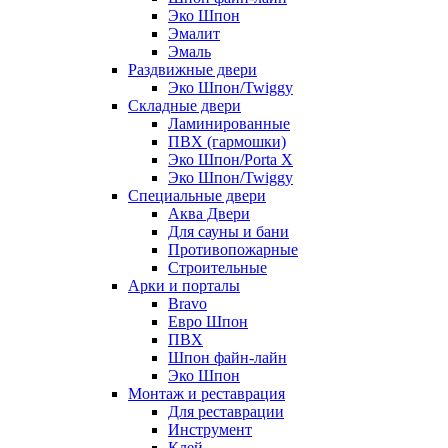
Эко Шпон
Эмалит
Эмаль
Раздвижные двери
Эко Шпон/Twiggy
Складные двери
Ламинированные
ПВХ (гармошки)
Эко Шпон/Porta X
Эко Шпон/Twiggy
Специальные двери
Аква Двери
Для сауны и бани
Противопожарные
Строительные
Арки и порталы
Bravo
Евро Шпон
ПВХ
Шпон файн-лайн
Эко Шпон
Монтаж и реставрация
Для реставрации
Инструмент
Клей