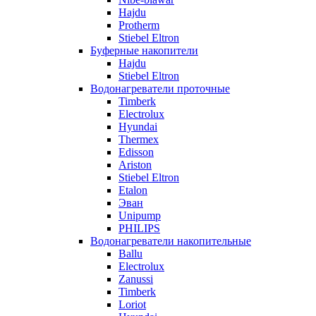
Hajdu
Protherm
Stiebel Eltron
Буферные накопители
Hajdu
Stiebel Eltron
Водонагреватели проточные
Timberk
Electrolux
Hyundai
Thermex
Edisson
Ariston
Stiebel Eltron
Etalon
Эван
Unipump
PHILIPS
Водонагреватели накопительные
Ballu
Electrolux
Zanussi
Timberk
Loriot