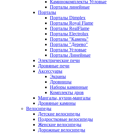
Каминокомплекты Угловые
Порталы линейные
Порталы
Порталы Dimplex
Порталы Royal Flame
Порталы RealFlame
Порталы Electrolux
Порталы "Камень"
Порталы "Дерево"
Порталы Угловые
Порталы Линейные
Электрические печи
Дровяные печи
Аксессуары
Экраны
Дровницы
Наборы каминные
Комплекты дров
Мангалы, кухни-мангалы
Дровяные камины
Велосипеды
Детские велосипеды
Подростковые велосипеды
Женские велосипеды
Дорожные велосипеды