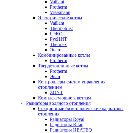
Vaillant
Protherm
Viessmann
Электрические котлы
Vaillant
Thermotrust
РЭКО
РусНИТ
Thermex
Эван
Комбинированные котлы
Protherm
Твердотопливные котлы
Protherm
Эван
Контроллеры систем управления
отоплением
ZONT
Комплектующие к котлам
Радиаторы водяного отопления
Секционные биметаллические радиаторы
отопления
Радиаторы Royal
Радиаторы Rifar
Радиаторы HEATEQ