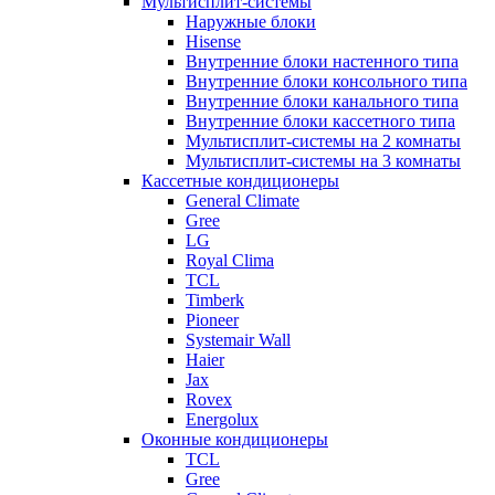
Мультисплит-системы
Наружные блоки
Hisense
Внутренние блоки настенного типа
Внутренние блоки консольного типа
Внутренние блоки канального типа
Внутренние блоки кассетного типа
Мультисплит-системы на 2 комнаты
Мультисплит-системы на 3 комнаты
Кассетные кондиционеры
General Climate
Gree
LG
Royal Clima
TCL
Timberk
Pioneer
Systemair Wall
Haier
Jax
Rovex
Energolux
Оконные кондиционеры
TCL
Gree