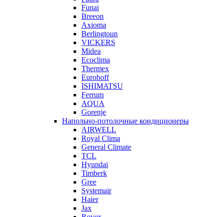
Funai
Breeon
Axioma
Berlingtoun
VICKERS
Midea
Ecoclima
Thermex
Eurohoff
ISHIMATSU
Ferrum
AQUA
Gorenje
Напольно-потолочные кондиционеры
AIRWELL
Royal Clima
General Climate
TCL
Hyundai
Timberk
Gree
Systemair
Haier
Jax
Rovex