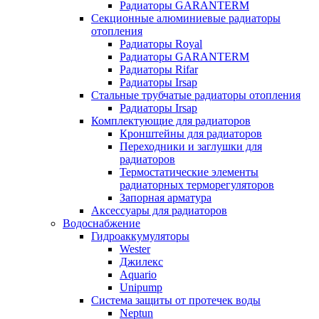
Радиаторы GARANTERM
Секционные алюминиевые радиаторы
отопления
Радиаторы Royal
Радиаторы GARANTERM
Радиаторы Rifar
Радиаторы Irsap
Стальные трубчатые радиаторы отопления
Радиаторы Irsap
Комплектующие для радиаторов
Кронштейны для радиаторов
Переходники и заглушки для
радиаторов
Термостатические элементы
радиаторных терморегуляторов
Запорная арматура
Аксессуары для радиаторов
Водоснабжение
Гидроаккумуляторы
Wester
Джилекс
Aquario
Unipump
Система защиты от протечек воды
Neptun