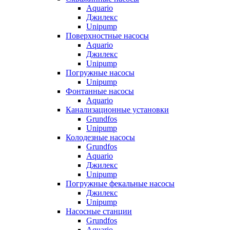
Aquario
Джилекс
Unipump
Поверхностные насосы
Aquario
Джилекс
Unipump
Погружные насосы
Unipump
Фонтанные насосы
Aquario
Канализационные установки
Grundfos
Unipump
Колодезные насосы
Grundfos
Aquario
Джилекс
Unipump
Погружные фекальные насосы
Джилекс
Unipump
Насосные станции
Grundfos
Aquario