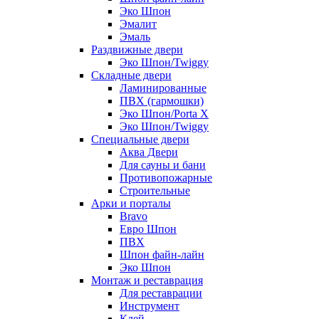
Эко Шпон
Эмалит
Эмаль
Раздвижные двери
Эко Шпон/Twiggy
Складные двери
Ламинированные
ПВХ (гармошки)
Эко Шпон/Porta X
Эко Шпон/Twiggy
Специальные двери
Аква Двери
Для сауны и бани
Противопожарные
Строительные
Арки и порталы
Bravo
Евро Шпон
ПВХ
Шпон файн-лайн
Эко Шпон
Монтаж и реставрация
Для реставрации
Инструмент
Клей