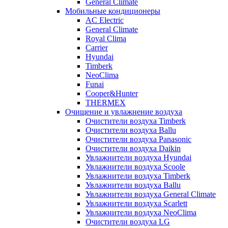
General Climate
Мобильные кондиционеры
AC Electric
General Climate
Royal Clima
Carrier
Hyundai
Timberk
NeoClima
Funai
Cooper&Hunter
THERMEX
Очищение и увлажнение воздуха
Очистители воздуха Timberk
Очистители воздуха Ballu
Очистители воздуха Panasonic
Очистители воздуха Daikin
Увлажнители воздуха Hyundai
Увлажнители воздуха Scoole
Увлажнители воздуха Timberk
Увлажнители воздуха Ballu
Увлажнители воздуха General Climate
Увлажнители воздуха Scarlett
Увлажнители воздуха NeoClima
Очистители воздуха LG