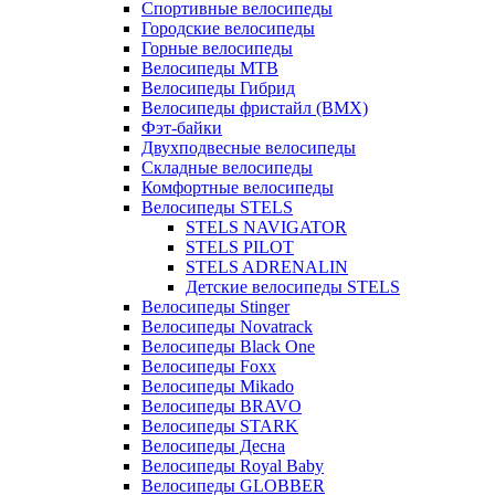
Спортивные велосипеды
Городские велосипеды
Горные велосипеды
Велосипеды MTB
Велосипеды Гибрид
Велосипеды фристайл (BMX)
Фэт-байки
Двухподвесные велосипеды
Складные велосипеды
Комфортные велосипеды
Велосипеды STELS
STELS NAVIGATOR
STELS PILOT
STELS ADRENALIN
Детские велосипеды STELS
Велосипеды Stinger
Велосипеды Novatrack
Велосипеды Black One
Велосипеды Foxx
Велосипеды Mikado
Велосипеды BRAVO
Велосипеды STARK
Велосипеды Десна
Велосипеды Royal Baby
Велосипеды GLOBBER