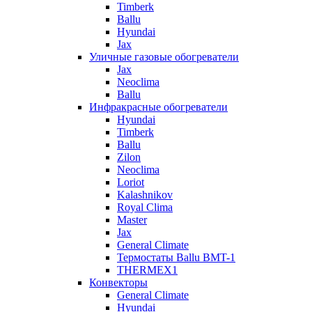
Timberk
Ballu
Hyundai
Jax
Уличные газовые обогреватели
Jax
Neoclima
Ballu
Инфракрасные обогреватели
Hyundai
Timberk
Ballu
Zilon
Neoclima
Loriot
Kalashnikov
Royal Clima
Master
Jax
General Climate
Термостаты Ballu BMT-1
THERMEX1
Конвекторы
General Climate
Hyundai