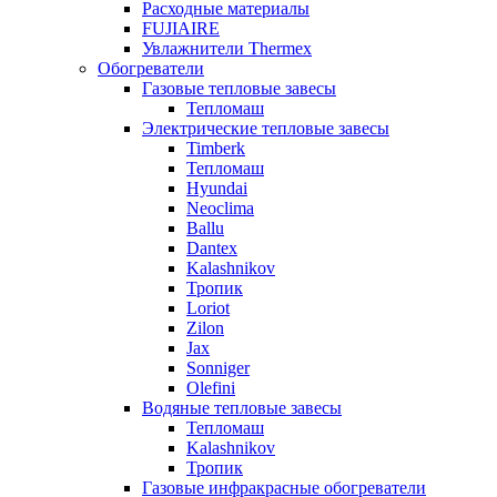
Расходные материалы
FUJIAIRE
Увлажнители Thermex
Обогреватели
Газовые тепловые завесы
Тепломаш
Электрические тепловые завесы
Timberk
Тепломаш
Hyundai
Neoclima
Ballu
Dantex
Kalashnikov
Тропик
Loriot
Zilon
Jax
Sonniger
Olefini
Водяные тепловые завесы
Тепломаш
Kalashnikov
Тропик
Газовые инфракрасные обогреватели