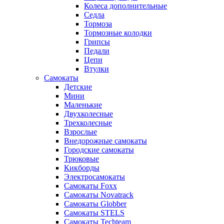
Колеса дополнительные
Седла
Тормоза
Тормозные колодки
Грипсы
Педали
Цепи
Втулки
Самокаты
Детские
Мини
Маленькие
Двухколесные
Трехколесные
Взрослые
Внедорожные самокаты
Городские самокаты
Трюковые
Кикборды
Электросамокаты
Самокаты Foxx
Самокаты Novatrack
Самокаты Globber
Самокаты STELS
Самокаты Techteam