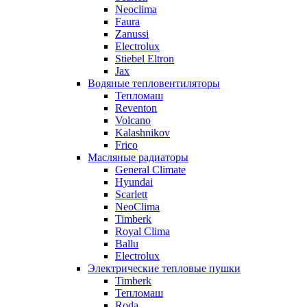
Neoclima
Faura
Zanussi
Electrolux
Stiebel Eltron
Jax
Водяные тепловентиляторы
Тепломаш
Reventon
Volcano
Kalashnikov
Frico
Масляные радиаторы
General Climate
Hyundai
Scarlett
NeoClima
Timberk
Royal Clima
Ballu
Electrolux
Электрические тепловые пушки
Timberk
Тепломаш
Roda