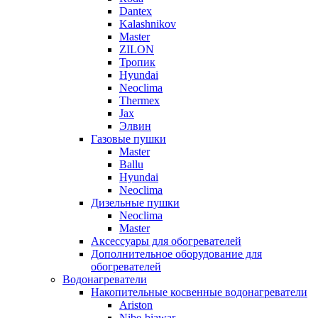
Dantex
Kalashnikov
Master
ZILON
Тропик
Hyundai
Neoclima
Thermex
Jax
Элвин
Газовые пушки
Master
Ballu
Hyundai
Neoclima
Дизельные пушки
Neoclima
Master
Аксессуары для обогревателей
Дополнительное оборудование для
обогревателей
Водонагреватели
Накопительные косвенные водонагреватели
Ariston
Nibe-biawar