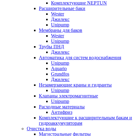
Комплектующие NEPTUN
Расширительные баки
Wester
Джилекс
Unipump
Мембраны для баков
Wester
Unipump
Трубы ПНД
Джилекс
Автоматика для систем водоснабжения
Unipump
Aquario
Grundfos
Джилекс
Незамерзающие краны и гидранты
Unipump
Клапаны электромагнитные
Unipump
Расходные материалы
Антифриз
Комплектующие к расширительным бакам и
гидроаккумуляторам
Очистка воды
Магистральные фильтры