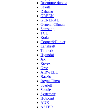
Внешние блоки
Sakata
Dahatsu
GREEN
GENERAL
General Climate
Samsung
TCL
Roda
Cooper&Hunter
Lanzkraft
Timberk
Hyundai
Jax
Rovex
Gree
AIRWELL
Bazzio
Royal Clima
Scarlett
Scoole
Systemair
Hotpoint
AUX
ASTER