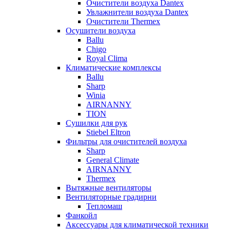
Очистители воздуха Dantex
Увлажнители воздуха Dantex
Очистители Thermex
Осушители воздуха
Ballu
Chigo
Royal Clima
Климатические комплексы
Ballu
Sharp
Winia
AIRNANNY
TION
Сушилки для рук
Stiebel Eltron
Фильтры для очистителей воздуха
Sharp
General Climate
AIRNANNY
Thermex
Вытяжные вентиляторы
Вентиляторные градирни
Тепломаш
Фанкойл
Аксессуары для климатической техники