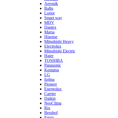
Aeronik
Ballu
Loriot
Smart way
MDV
Dantex
Marsa
Hisense
Mitsubishi Heavy
Electrolux
Mitsubishi Electric
Haier
TOSHIBA
Panasonic
Kentatsu
LG
fujitsu
Pioneer
Energolux
Carrier
Daikin
NeoClima
Rix
Besshof
Faura