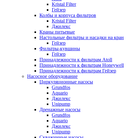
Kristal Filter
Гейзер
Колбы и корпуса фильтров
Kristal Filter
Джилекс
Краны питьевые
Настольные фильтры и насадки на кран
Гейзер
Фильтры-кувшины
Гейзер
Принадлежности к фильтрам Atoll
Принадлежности к фильтрам Honeywell
Принадлежности к фильтрам Гейзер
Насосное оборудование
Циркуляционные насосы
Grundfos
Aquario
Джилекс
Unipump
Дренажные насосы
Grundfos
Aquario
Джилекс
Unipump
Скважинные насосы