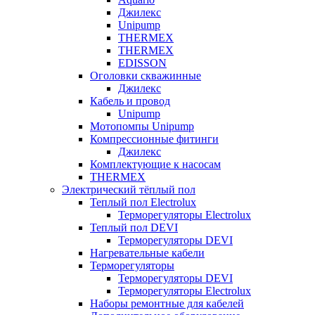
Джилекс
Unipump
THERMEX
THERMEX
EDISSON
Оголовки скважинные
Джилекс
Кабель и провод
Unipump
Мотопомпы Unipump
Компрессионные фитинги
Джилекс
Комплектующие к насосам
THERMEX
Электрический тёплый пол
Теплый пол Electrolux
Терморегуляторы Electrolux
Теплый пол DEVI
Терморегуляторы DEVI
Нагревательные кабели
Терморегуляторы
Терморегуляторы DEVI
Терморегуляторы Electrolux
Наборы ремонтные для кабелей