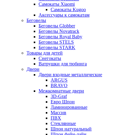
Самокаты Xiaomi
Самокаты Kugoo
Аксессуары к самокатам
Беговелы
Беговелы Globber
Беговелы Novatrack
Беговелы Royal Baby
Беговелы STELS
Беговелы STARK
Товары для детей
Снегокаты
Ватрушки для тюбинга
Двери
Двери входные металлические
ARGUS
BRAVO
Межкомнатные двери
3D-Graf
Евро Шпон
Ламинированные
Массив
ПВХ
Стеклянные
Шпон натуральный
Шпон файн-лайн