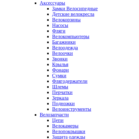
Аксессуары
Замки Велосипедные
Детские велокресла
Велокорзины
Насосы
Фляги
Велокомпьютеры
Багажники
Велоодежда
Велоочки
Звонки
Крылья
Фонари
Сумки
Флягодержатели
Шлемы
Перчатки
Зеркала
Подножки
Велоинструменты
Велозапчасти
Цепи
Велокамеры
Велопокрышки
Защита одежды