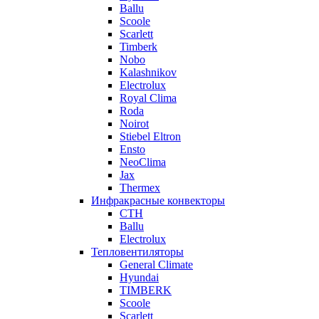
Ballu
Scoole
Scarlett
Timberk
Nobo
Kalashnikov
Electrolux
Royal Clima
Roda
Noirot
Stiebel Eltron
Ensto
NeoClima
Jax
Thermex
Инфракрасные конвекторы
CTH
Ballu
Electrolux
Тепловентиляторы
General Climate
Hyundai
TIMBERK
Scoole
Scarlett