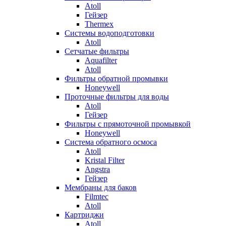
Atoll
Гейзер
Thermex
Системы водоподготовки
Atoll
Сетчатые фильтры
Aquafilter
Atoll
Фильтры обратной промывки
Honeywell
Проточные фильтры для воды
Atoll
Гейзер
Фильтры с прямоточной промывкой
Honeywell
Система обратного осмоса
Atoll
Kristal Filter
Angstra
Гейзер
Мембраны для баков
Filmtec
Atoll
Картриджи
Atoll