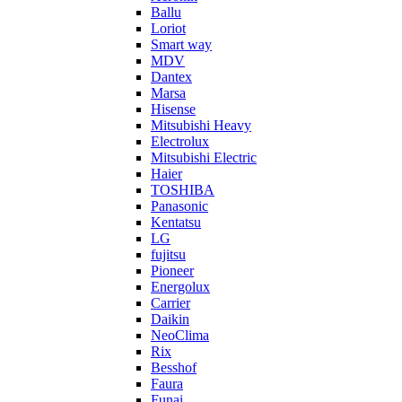
Ballu
Loriot
Smart way
MDV
Dantex
Marsa
Hisense
Mitsubishi Heavy
Electrolux
Mitsubishi Electric
Haier
TOSHIBA
Panasonic
Kentatsu
LG
fujitsu
Pioneer
Energolux
Carrier
Daikin
NeoClima
Rix
Besshof
Faura
Funai