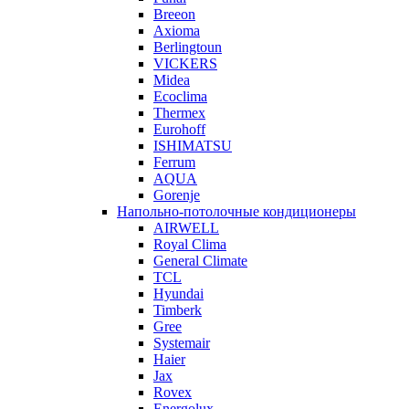
Breeon
Axioma
Berlingtoun
VICKERS
Midea
Ecoclima
Thermex
Eurohoff
ISHIMATSU
Ferrum
AQUA
Gorenje
Напольно-потолочные кондиционеры
AIRWELL
Royal Clima
General Climate
TCL
Hyundai
Timberk
Gree
Systemair
Haier
Jax
Rovex
Energolux