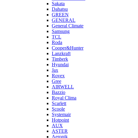
Sakata
Dahatsu
GREEN
GENERAL
General Climate
Samsung
TCL
Roda
Cooper&Hunter
Lanzkraft
Timberk
Hyundai
Jax
Rovex
Gree
AIRWELL
Bazzio
Royal Clima
Scarlett
Scoole
Systemair
Hotpoint
AUX
ASTER
Aeronik