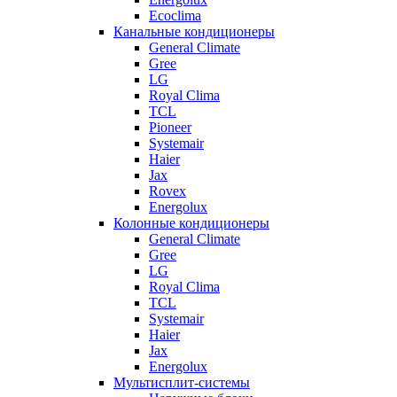
Ecoclima
Канальные кондиционеры
General Climate
Gree
LG
Royal Clima
TCL
Pioneer
Systemair
Haier
Jax
Rovex
Energolux
Колонные кондиционеры
General Climate
Gree
LG
Royal Clima
TCL
Systemair
Haier
Jax
Energolux
Мультисплит-системы