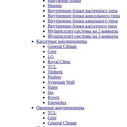
Наружные блоки
Hisense
Внутренние блоки настенного типа
Внутренние блоки консольного типа
Внутренние блоки канального типа
Внутренние блоки кассетного типа
Мультисплит-системы на 2 комнаты
Мультисплит-системы на 3 комнаты
Кассетные кондиционеры
General Climate
Gree
LG
Royal Clima
TCL
Timberk
Pioneer
Systemair Wall
Haier
Jax
Rovex
Energolux
Оконные кондиционеры
TCL
Gree
General Climate