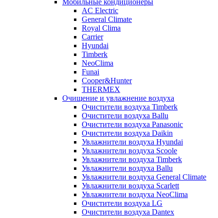
Мобильные кондиционеры
AC Electric
General Climate
Royal Clima
Carrier
Hyundai
Timberk
NeoClima
Funai
Cooper&Hunter
THERMEX
Очищение и увлажнение воздуха
Очистители воздуха Timberk
Очистители воздуха Ballu
Очистители воздуха Panasonic
Очистители воздуха Daikin
Увлажнители воздуха Hyundai
Увлажнители воздуха Scoole
Увлажнители воздуха Timberk
Увлажнители воздуха Ballu
Увлажнители воздуха General Climate
Увлажнители воздуха Scarlett
Увлажнители воздуха NeoClima
Очистители воздуха LG
Очистители воздуха Dantex