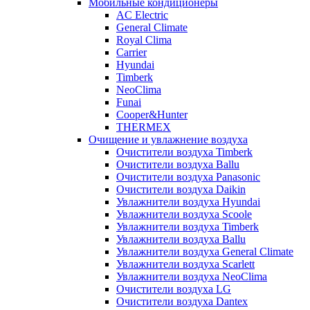
Мобильные кондиционеры
AC Electric
General Climate
Royal Clima
Carrier
Hyundai
Timberk
NeoClima
Funai
Cooper&Hunter
THERMEX
Очищение и увлажнение воздуха
Очистители воздуха Timberk
Очистители воздуха Ballu
Очистители воздуха Panasonic
Очистители воздуха Daikin
Увлажнители воздуха Hyundai
Увлажнители воздуха Scoole
Увлажнители воздуха Timberk
Увлажнители воздуха Ballu
Увлажнители воздуха General Climate
Увлажнители воздуха Scarlett
Увлажнители воздуха NeoClima
Очистители воздуха LG
Очистители воздуха Dantex