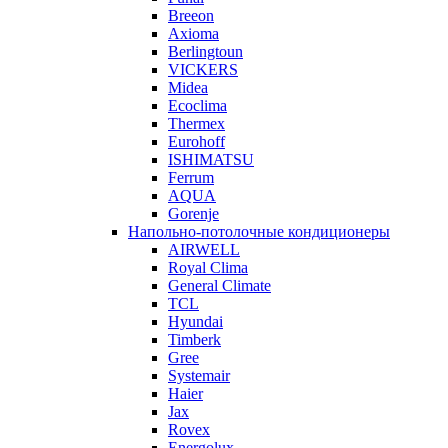
Breeon
Axioma
Berlingtoun
VICKERS
Midea
Ecoclima
Thermex
Eurohoff
ISHIMATSU
Ferrum
AQUA
Gorenje
Напольно-потолочные кондиционеры
AIRWELL
Royal Clima
General Climate
TCL
Hyundai
Timberk
Gree
Systemair
Haier
Jax
Rovex
Energolux