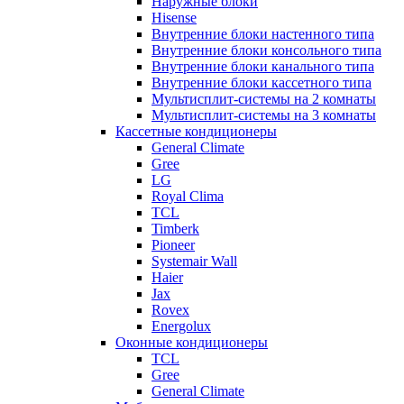
Наружные блоки
Hisense
Внутренние блоки настенного типа
Внутренние блоки консольного типа
Внутренние блоки канального типа
Внутренние блоки кассетного типа
Мультисплит-системы на 2 комнаты
Мультисплит-системы на 3 комнаты
Кассетные кондиционеры
General Climate
Gree
LG
Royal Clima
TCL
Timberk
Pioneer
Systemair Wall
Haier
Jax
Rovex
Energolux
Оконные кондиционеры
TCL
Gree
General Climate