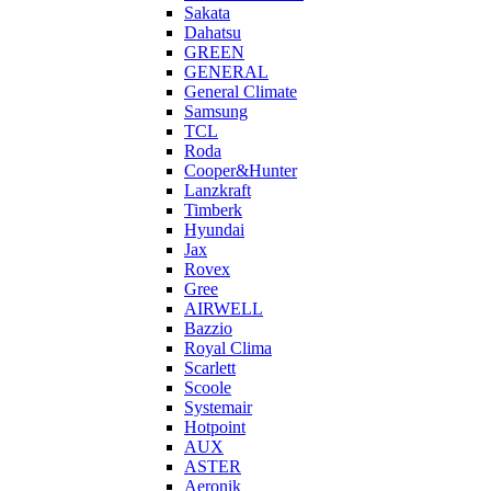
Sakata
Dahatsu
GREEN
GENERAL
General Climate
Samsung
TCL
Roda
Cooper&Hunter
Lanzkraft
Timberk
Hyundai
Jax
Rovex
Gree
AIRWELL
Bazzio
Royal Clima
Scarlett
Scoole
Systemair
Hotpoint
AUX
ASTER
Aeronik