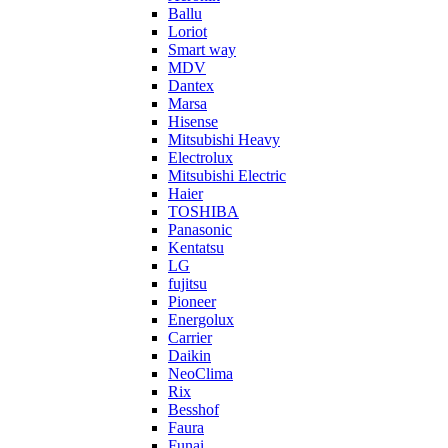
Ballu
Loriot
Smart way
MDV
Dantex
Marsa
Hisense
Mitsubishi Heavy
Electrolux
Mitsubishi Electric
Haier
TOSHIBA
Panasonic
Kentatsu
LG
fujitsu
Pioneer
Energolux
Carrier
Daikin
NeoClima
Rix
Besshof
Faura
Funai