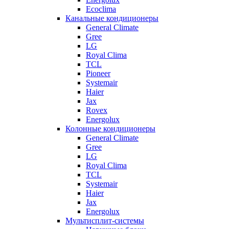
Ecoclima
Канальные кондиционеры
General Climate
Gree
LG
Royal Clima
TCL
Pioneer
Systemair
Haier
Jax
Rovex
Energolux
Колонные кондиционеры
General Climate
Gree
LG
Royal Clima
TCL
Systemair
Haier
Jax
Energolux
Мультисплит-системы