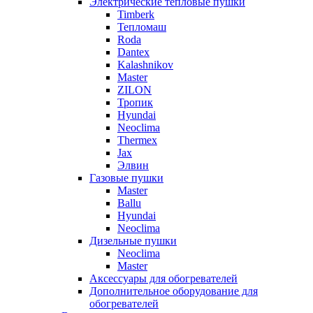
Электрические тепловые пушки
Timberk
Тепломаш
Roda
Dantex
Kalashnikov
Master
ZILON
Тропик
Hyundai
Neoclima
Thermex
Jax
Элвин
Газовые пушки
Master
Ballu
Hyundai
Neoclima
Дизельные пушки
Neoclima
Master
Аксессуары для обогревателей
Дополнительное оборудование для
обогревателей