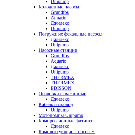
Unipump
Колодезные насосы
Grundfos
Aquario
Джилекс
Unipump
Погружные фекальные насосы
Джилекс
Unipump
Насосные станции
Grundfos
Aquario
Джилекс
Unipump
THERMEX
THERMEX
EDISSON
Оголовки скважинные
Джилекс
Кабель и провод
Unipump
Мотопомпы Unipump
Компрессионные фитинги
Джилекс
Комплектующие к насосам