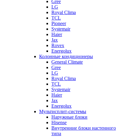
Gree
LG
Royal Clima
TCL
Pioneer
Systemair
Haier
Jax
Rovex
Energolux
Колонные кондиционеры
General Climate
Gree
LG
Royal Clima
TCL
Systemair
Haier
Jax
Energolux
Мультисплит-системы
Наружные блоки
Hisense
Внутренние блоки настенного
типа