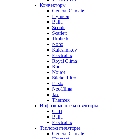
Конвекторы
General Climate
Hyundai
Ballu
Scoole
Scarlett
Timberk
Nobo
Kalashnikov
Electrolux
Royal Clima
Roda
Noirot
Stiebel Eltron
Ensto
NeoClima
Jax
Thermex
Инфракрасные конвекторы
CTH
Ballu
Electrolux
Тепловентиляторы
General Climate