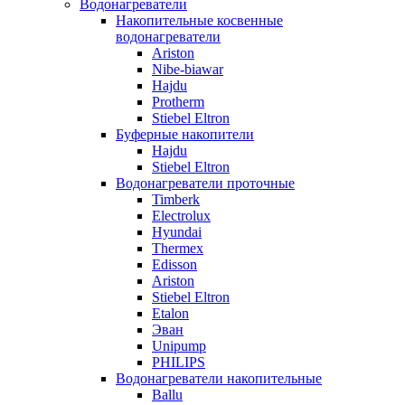
Водонагреватели
Накопительные косвенные
водонагреватели
Ariston
Nibe-biawar
Hajdu
Protherm
Stiebel Eltron
Буферные накопители
Hajdu
Stiebel Eltron
Водонагреватели проточные
Timberk
Electrolux
Hyundai
Thermex
Edisson
Ariston
Stiebel Eltron
Etalon
Эван
Unipump
PHILIPS
Водонагреватели накопительные
Ballu