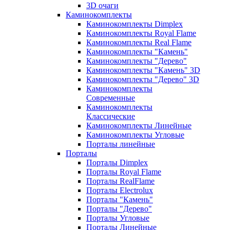
3D очаги
Каминокомплекты
Каминокомплекты Dimplex
Каминокомплекты Royal Flame
Каминокомплекты Real Flame
Каминокомплекты "Камень"
Каминокомплекты "Дерево"
Каминокомплекты "Камень" 3D
Каминокомплекты "Дерево" 3D
Каминокомплекты
Современные
Каминокомплекты
Классические
Каминокомплекты Линейные
Каминокомплекты Угловые
Порталы линейные
Порталы
Порталы Dimplex
Порталы Royal Flame
Порталы RealFlame
Порталы Electrolux
Порталы "Камень"
Порталы "Дерево"
Порталы Угловые
Порталы Линейные