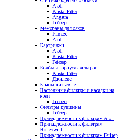
Система обратного осмоса
Atoll
Kristal Filter
Angstra
Гейзер
Мембраны для баков
Filmtec
Atoll
Картриджи
Atoll
Kristal Filter
Гейзер
Колбы и корпуса фильтров
Kristal Filter
Джилекс
Краны питьевые
Настольные фильтры и насадки на
кран
Гейзер
Фильтры-кувшины
Гейзер
Принадлежности к фильтрам Atoll
Принадлежности к фильтрам
Honeywell
Принадлежности к фильтрам Гейзер