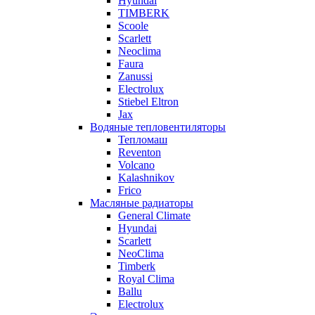
Hyundai
TIMBERK
Scoole
Scarlett
Neoclima
Faura
Zanussi
Electrolux
Stiebel Eltron
Jax
Водяные тепловентиляторы
Тепломаш
Reventon
Volcano
Kalashnikov
Frico
Масляные радиаторы
General Climate
Hyundai
Scarlett
NeoClima
Timberk
Royal Clima
Ballu
Electrolux