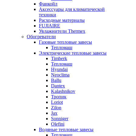
Фанкойл
Аксессуары для климатической
техники
Расходные материалы
FUJIAIRE
Увлажнители Thermex
Обогреватели
Газовые тепловые завесы
Тепломаш
Электрические тепловые завесы
Timberk
Тепломаш
Hyundai
Neoclima
Ballu
Dantex
Kalashnikov
Тропик
Loriot
Zilon
Jax
Sonniger
Olefini
Водяные тепловые завесы
Тепломаш