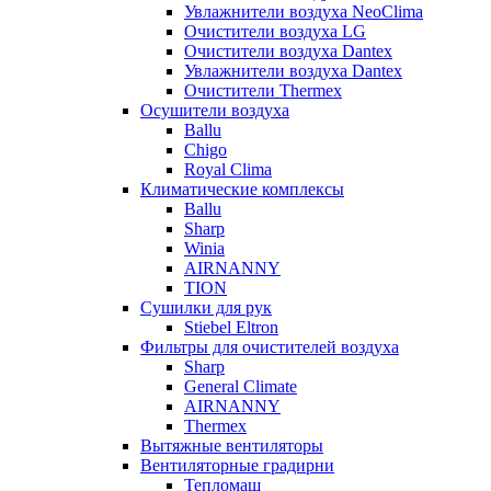
Увлажнители воздуха NeoClima
Очистители воздуха LG
Очистители воздуха Dantex
Увлажнители воздуха Dantex
Очистители Thermex
Осушители воздуха
Ballu
Chigo
Royal Clima
Климатические комплексы
Ballu
Sharp
Winia
AIRNANNY
TION
Сушилки для рук
Stiebel Eltron
Фильтры для очистителей воздуха
Sharp
General Climate
AIRNANNY
Thermex
Вытяжные вентиляторы
Вентиляторные градирни
Тепломаш