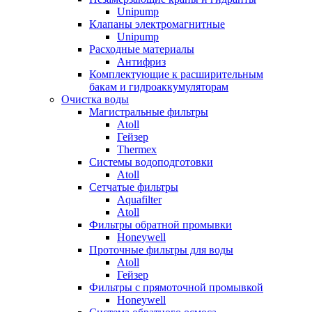
Unipump
Клапаны электромагнитные
Unipump
Расходные материалы
Антифриз
Комплектующие к расширительным
бакам и гидроаккумуляторам
Очистка воды
Магистральные фильтры
Atoll
Гейзер
Thermex
Системы водоподготовки
Atoll
Сетчатые фильтры
Aquafilter
Atoll
Фильтры обратной промывки
Honeywell
Проточные фильтры для воды
Atoll
Гейзер
Фильтры с прямоточной промывкой
Honeywell