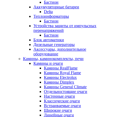
Бастион
Аккумуляторные батареи
Delta
Теплоинформаторы
Бастион
Устройства защиты от импульсных
перенапряжений
Бастион
Блок автоматики
Дизельные генераторы
Аксессуары, дополнительное
оборудование
Камины, каминокомплекты, печи
Камины и очаги
Камины RealFlame
Камины Royal Flame
Камины Electrolux
Камины Dimplex
Камины General Climate
Отдельностоящие очаги
Настенные очаги
Классические очаги
Встраиваемые очаги
Широкие очаги
Линейные очаги