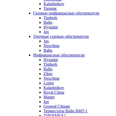
Kalashnikov
Тропик
Газовые инфракрасные обогреватели
Timberk
Ballu
Hyundai
Jax
Уличные газовые обогреватели
Jax
Neoclima
Ballu
Инфракрасные обогреватели
Hyundai
Timberk
Ballu
Zilon
Neoclima
Loriot
Kalashnikov
Royal Clima
Master
Jax
General Climate
Термостаты Ballu BMT-1
THERMEX1