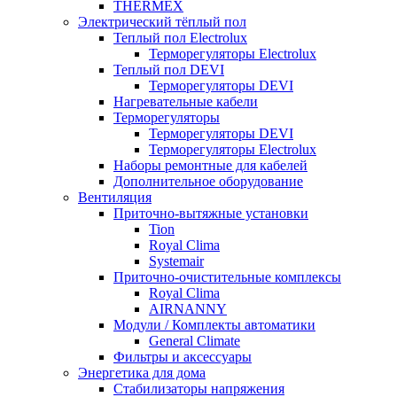
THERMEX
Электрический тёплый пол
Теплый пол Electrolux
Терморегуляторы Electrolux
Теплый пол DEVI
Терморегуляторы DEVI
Нагревательные кабели
Терморегуляторы
Терморегуляторы DEVI
Терморегуляторы Electrolux
Наборы ремонтные для кабелей
Дополнительное оборудование
Вентиляция
Приточно-вытяжные установки
Tion
Royal Clima
Systemair
Приточно-очистительные комплексы
Royal Clima
AIRNANNY
Модули / Комплекты автоматики
General Climate
Фильтры и аксессуары
Энергетика для дома
Стабилизаторы напряжения