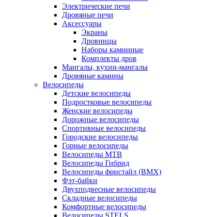
Электрические печи
Дровяные печи
Аксессуары
Экраны
Дровницы
Наборы каминные
Комплекты дров
Мангалы, кухни-мангалы
Дровяные камины
Велосипеды
Детские велосипеды
Подростковые велосипеды
Женские велосипеды
Дорожные велосипеды
Спортивные велосипеды
Городские велосипеды
Горные велосипеды
Велосипеды MTB
Велосипеды Гибрид
Велосипеды фристайл (BMX)
Фэт-байки
Двухподвесные велосипеды
Складные велосипеды
Комфортные велосипеды
Велосипеды STELS