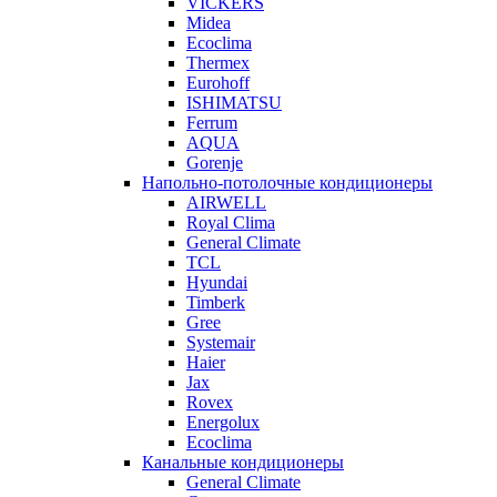
VICKERS
Midea
Ecoclima
Thermex
Eurohoff
ISHIMATSU
Ferrum
AQUA
Gorenje
Напольно-потолочные кондиционеры
AIRWELL
Royal Clima
General Climate
TCL
Hyundai
Timberk
Gree
Systemair
Haier
Jax
Rovex
Energolux
Ecoclima
Канальные кондиционеры
General Climate