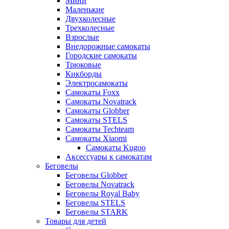
Мини
Маленькие
Двухколесные
Трехколесные
Взрослые
Внедорожные самокаты
Городские самокаты
Трюковые
Кикборды
Электросамокаты
Самокаты Foxx
Самокаты Novatrack
Самокаты Globber
Самокаты STELS
Самокаты Techteam
Самокаты Xiaomi
Самокаты Kugoo
Аксессуары к самокатам
Беговелы
Беговелы Globber
Беговелы Novatrack
Беговелы Royal Baby
Беговелы STELS
Беговелы STARK
Товары для детей