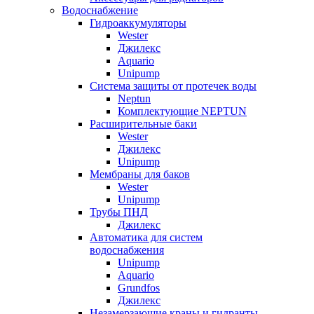
Водоснабжение
Гидроаккумуляторы
Wester
Джилекс
Aquario
Unipump
Система защиты от протечек воды
Neptun
Комплектующие NEPTUN
Расширительные баки
Wester
Джилекс
Unipump
Мембраны для баков
Wester
Unipump
Трубы ПНД
Джилекс
Автоматика для систем
водоснабжения
Unipump
Aquario
Grundfos
Джилекс
Незамерзающие краны и гидранты