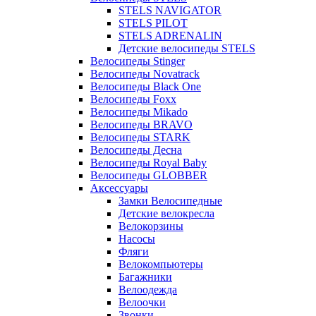
STELS NAVIGATOR
STELS PILOT
STELS ADRENALIN
Детские велосипеды STELS
Велосипеды Stinger
Велосипеды Novatrack
Велосипеды Black One
Велосипеды Foxx
Велосипеды Mikado
Велосипеды BRAVO
Велосипеды STARK
Велосипеды Десна
Велосипеды Royal Baby
Велосипеды GLOBBER
Аксессуары
Замки Велосипедные
Детские велокресла
Велокорзины
Насосы
Фляги
Велокомпьютеры
Багажники
Велоодежда
Велоочки
Звонки