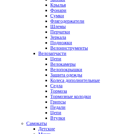
Крылья
Фонари
Сумки
Флягодержатели
Шлемы
Перчатки
Зеркала
Подножки
Велоинструменты
Велозапчасти
Цепи
Велокамеры
Велопокрышки
Защита одежды
Колеса дополнительные
Седла
Тормоза
Тормозные колодки
Грипсы
Педали
Цепи
Втулки
Самокаты
Детские