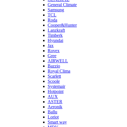
General Climate
Samsung
TCL
Roda
Cooper&Hunter
Lanzkraft
Timberk
Hyundai
Jax
Rovex
Gree
AIRWELL
Bazzio
Royal Clima
Scarlett
Scoole
Systemair
Hotpoint
AUX
ASTER
Aeronik
Ballu
Loriot
Smart way