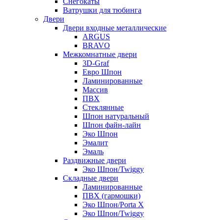
Снегокаты
Ватрушки для тюбинга
Двери
Двери входные металлические
ARGUS
BRAVO
Межкомнатные двери
3D-Graf
Евро Шпон
Ламинированные
Массив
ПВХ
Стеклянные
Шпон натуральный
Шпон файн-лайн
Эко Шпон
Эмалит
Эмаль
Раздвижные двери
Эко Шпон/Twiggy
Складные двери
Ламинированные
ПВХ (гармошки)
Эко Шпон/Porta X
Эко Шпон/Twiggy