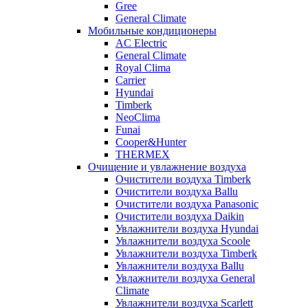
Gree
General Climate
Мобильные кондиционеры
AC Electric
General Climate
Royal Clima
Carrier
Hyundai
Timberk
NeoClima
Funai
Cooper&Hunter
THERMEX
Очищение и увлажнение воздуха
Очистители воздуха Timberk
Очистители воздуха Ballu
Очистители воздуха Panasonic
Очистители воздуха Daikin
Увлажнители воздуха Hyundai
Увлажнители воздуха Scoole
Увлажнители воздуха Timberk
Увлажнители воздуха Ballu
Увлажнители воздуха General
Climate
Увлажнители воздуха Scarlett