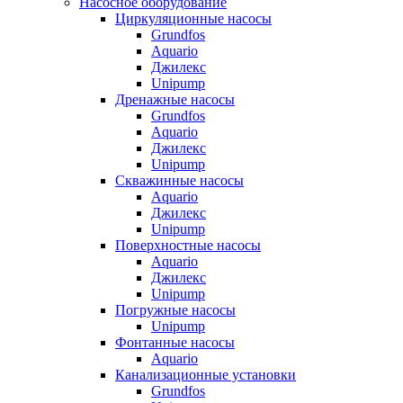
Насосное оборудование
Циркуляционные насосы
Grundfos
Aquario
Джилекс
Unipump
Дренажные насосы
Grundfos
Aquario
Джилекс
Unipump
Скважинные насосы
Aquario
Джилекс
Unipump
Поверхностные насосы
Aquario
Джилекс
Unipump
Погружные насосы
Unipump
Фонтанные насосы
Aquario
Канализационные установки
Grundfos