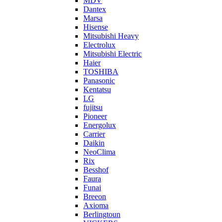
MDV
Dantex
Marsa
Hisense
Mitsubishi Heavy
Electrolux
Mitsubishi Electric
Haier
TOSHIBA
Panasonic
Kentatsu
LG
fujitsu
Pioneer
Energolux
Carrier
Daikin
NeoClima
Rix
Besshof
Faura
Funai
Breeon
Axioma
Berlingtoun