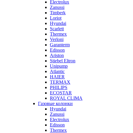
Electrolux
Zanussi
Timberk
Loriot
Hyundai
Scarlett
Thermex
Verloni
Garanterm
Edisson
Ariston
Stiebel Eltron
Unipump
Atlantic
HAIER
TERMAX
PHILIPS
ECOSTAR
ROYAL CLIMA
Газовые колонки
Hyundai
Zanussi
Electrolux
Edisson
Thermex