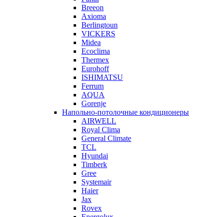
Breeon
Axioma
Berlingtoun
VICKERS
Midea
Ecoclima
Thermex
Eurohoff
ISHIMATSU
Ferrum
AQUA
Gorenje
Напольно-потолочные кондиционеры
AIRWELL
Royal Clima
General Climate
TCL
Hyundai
Timberk
Gree
Systemair
Haier
Jax
Rovex
Energolux