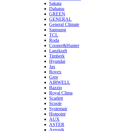
Sakata
Dahatsu
GREEN
GENERAL
General Climate
Samsung
TCL
Roda
Cooper&Hunter
Lanzkraft
Timberk
Hyundai
Jax
Rovex
Gree
AIRWELL
Bazzio
Royal Clima
Scarlett
Scoole
Systemair
Hotpoint
AUX
ASTER
Aeronik