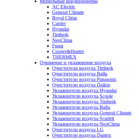
Мобильные кондиционеры
AC Electric
General Climate
Royal Clima
Carrier
Hyundai
Timberk
NeoClima
Funai
Cooper&Hunter
THERMEX
Очищение и увлажнение воздуха
Очистители воздуха Timberk
Очистители воздуха Ballu
Очистители воздуха Panasonic
Очистители воздуха Daikin
Увлажнители воздуха Hyundai
Увлажнители воздуха Scoole
Увлажнители воздуха Timberk
Увлажнители воздуха Ballu
Увлажнители воздуха General Climate
Увлажнители воздуха Scarlett
Увлажнители воздуха NeoClima
Очистители воздуха LG
Очистители воздуха Dantex