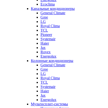
Ecoclima
Канальные кондиционеры
General Climate
Gree
LG
Royal Clima
TCL
Pioneer
Systemair
Haier
Jax
Rovex
Energolux
Колонные кондиционеры
General Climate
Gree
LG
Royal Clima
TCL
Systemair
Haier
Jax
Energolux
Мультисплит-системы