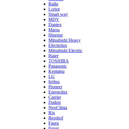
Ballu
Loriot
Smart way
MDV
Dantex
Marsa
Hisense
Mitsubishi Heavy
Electrolux
Mitsubishi Electric
Haier
TOSHIBA
Panasonic
Kentatsu
LG
fujitsu
Pioneer
Energolux
Carrier
Daikin
NeoClima
Rix
Besshof
Faura
Funai