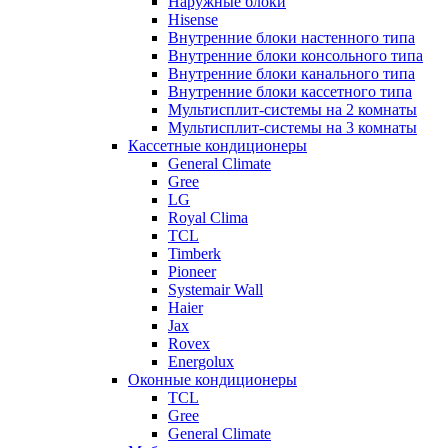
Наружные блоки
Hisense
Внутренние блоки настенного типа
Внутренние блоки консольного типа
Внутренние блоки канального типа
Внутренние блоки кассетного типа
Мультисплит-системы на 2 комнаты
Мультисплит-системы на 3 комнаты
Кассетные кондиционеры
General Climate
Gree
LG
Royal Clima
TCL
Timberk
Pioneer
Systemair Wall
Haier
Jax
Rovex
Energolux
Оконные кондиционеры
TCL
Gree
General Climate