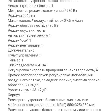
Установка внутреннего блока
потолочная
Число внутренних блоков
1
Мощность в режиме охлаждения
2780 Вт
Режимы работы
Максимальный воздушный поток
27.5 м /мин
Режим обогрева
есть, 3480 Вт
Режим осушения
есть
Автоматический режим
1
Режим "сон"
1
Режим вентиляции
1
Дополнительно
Пульт управления
1
Таймер
1
Тип хладагента
R 410A
Регулировка скорости вращения вентилятора
есть, 4
Прочее
автоперезапуск, регулировка направления
воздушного потока, самодиагностика, система против
образования льда
Уровень шума
43-47 дБ
Корпус
Размеры внутреннего блока сплит-системы или
мобильного кондиционера (ШxВxГ)
850x325x850 мм
Размеры наружного блока сплит-системы или оконного