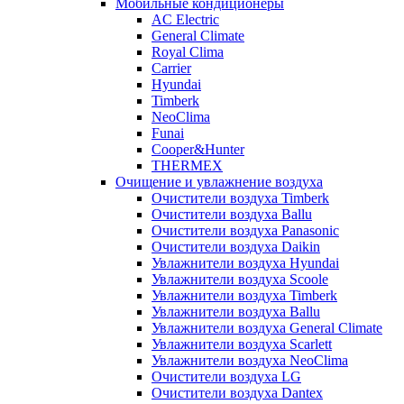
Мобильные кондиционеры
AC Electric
General Climate
Royal Clima
Carrier
Hyundai
Timberk
NeoClima
Funai
Cooper&Hunter
THERMEX
Очищение и увлажнение воздуха
Очистители воздуха Timberk
Очистители воздуха Ballu
Очистители воздуха Panasonic
Очистители воздуха Daikin
Увлажнители воздуха Hyundai
Увлажнители воздуха Scoole
Увлажнители воздуха Timberk
Увлажнители воздуха Ballu
Увлажнители воздуха General Climate
Увлажнители воздуха Scarlett
Увлажнители воздуха NeoClima
Очистители воздуха LG
Очистители воздуха Dantex