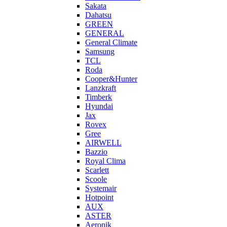
Sakata
Dahatsu
GREEN
GENERAL
General Climate
Samsung
TCL
Roda
Cooper&Hunter
Lanzkraft
Timberk
Hyundai
Jax
Rovex
Gree
AIRWELL
Bazzio
Royal Clima
Scarlett
Scoole
Systemair
Hotpoint
AUX
ASTER
Aeronik