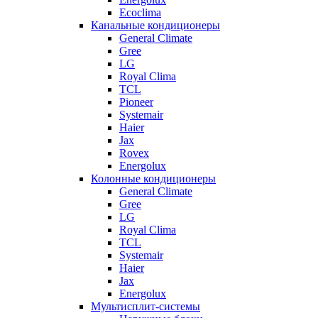
Ecoclima
Канальные кондиционеры
General Climate
Gree
LG
Royal Clima
TCL
Pioneer
Systemair
Haier
Jax
Rovex
Energolux
Колонные кондиционеры
General Climate
Gree
LG
Royal Clima
TCL
Systemair
Haier
Jax
Energolux
Мультисплит-системы