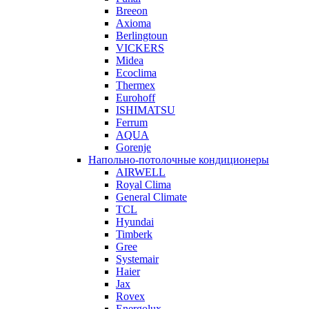
Breeon
Axioma
Berlingtoun
VICKERS
Midea
Ecoclima
Thermex
Eurohoff
ISHIMATSU
Ferrum
AQUA
Gorenje
Напольно-потолочные кондиционеры
AIRWELL
Royal Clima
General Climate
TCL
Hyundai
Timberk
Gree
Systemair
Haier
Jax
Rovex
Energolux