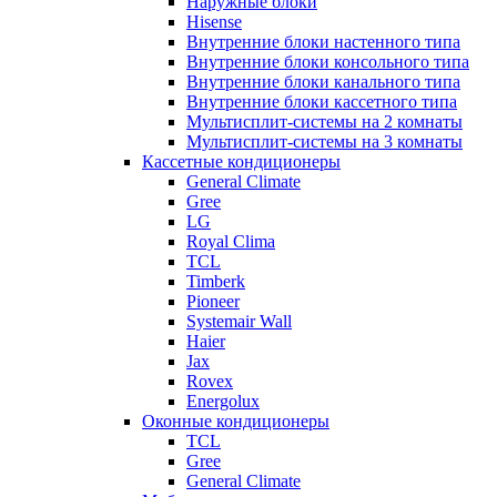
Наружные блоки
Hisense
Внутренние блоки настенного типа
Внутренние блоки консольного типа
Внутренние блоки канального типа
Внутренние блоки кассетного типа
Мультисплит-системы на 2 комнаты
Мультисплит-системы на 3 комнаты
Кассетные кондиционеры
General Climate
Gree
LG
Royal Clima
TCL
Timberk
Pioneer
Systemair Wall
Haier
Jax
Rovex
Energolux
Оконные кондиционеры
TCL
Gree
General Climate