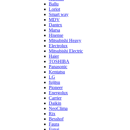
Ballu
Loriot
Smart way
MDV
Dantex
Marsa
Hisense
Mitsubishi Heavy
Electrolux
Mitsubishi Electric
Haier
TOSHIBA
Panasonic
Kentatsu
LG
fujitsu
Pioneer
Energolux
Carrier
Daikin
NeoClima
Rix
Besshof
Faura
Funai