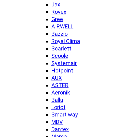
Jax
Rovex
Gree
AIRWELL
Bazzio
Royal Clima
Scarlett
Scoole
Systemair
Hotpoint
AUX
ASTER
Aeronik
Ballu
Loriot
Smart way
MDV
Dantex
Marsa