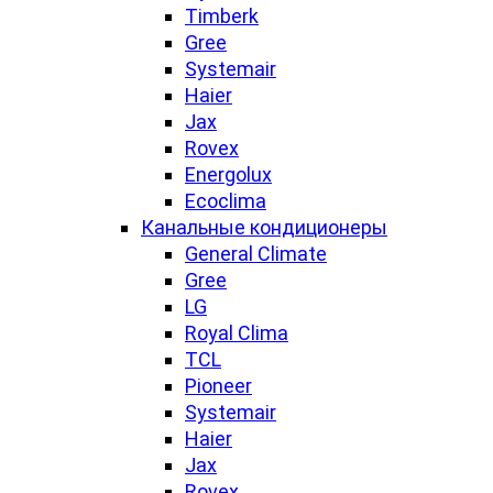
Timberk
Gree
Systemair
Haier
Jax
Rovex
Energolux
Ecoclima
Канальные кондиционеры
General Climate
Gree
LG
Royal Clima
TCL
Pioneer
Systemair
Haier
Jax
Rovex