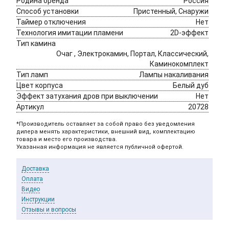
Родина бренда 
Россия
Способ установки
Пристенный, Снаружи
Таймер отключения
Нет
Технология имитации пламени
2D-эффект
Тип камина 
Очаг , Электрокамин, Портал, Классический,
Каминокомплект
Тип ламп
Лампы накаливания
Цвет корпуса 
Белый дуб
Эффект затухания дров при выключении
Нет
Артикул
20728
*Производитель оставляет за собой право без уведомления
дилера менять характеристики, внешний вид, комплектацию
товара и место его производства.
Указанная информация не является публичной офертой.
Доставка
Оплата
Видео
Инструкции
Отзывы и вопросы