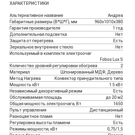
ХАРАКТЕРИСТИКИ
Альтернативное название
Андреа
Габаритные размеры (В*Ш*Г), мм
960х1010х380
Гарантия производителя
1 год
Дополнительная подсветка
Нет
Защита от перегрева
Есть
Зеркальное внутреннее стекло
Нет
Используемый в комплекте электроочаг
Fobos Lux S
Количество уровней регулировки обогрева
2
Материал
Шпонированный МДФ, Дерево
Метод Нагрева 
Конвектор принудительного типа
Мощность кВт 
1.5 кВт
Независимый декоративный режим
Есть
Обслуживаемая площадь
до 20 м2
Общая мощность электроочага, Вт
1650
Пульт управления 
Дистанционный
Разноцветное пламя
Нет
Регулировка высоты пламени
Есть
Режимы мощности, кВт
0,75/1,5