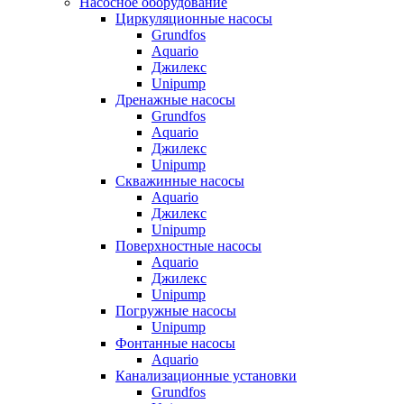
Насосное оборудование
Циркуляционные насосы
Grundfos
Aquario
Джилекс
Unipump
Дренажные насосы
Grundfos
Aquario
Джилекс
Unipump
Скважинные насосы
Aquario
Джилекс
Unipump
Поверхностные насосы
Aquario
Джилекс
Unipump
Погружные насосы
Unipump
Фонтанные насосы
Aquario
Канализационные установки
Grundfos