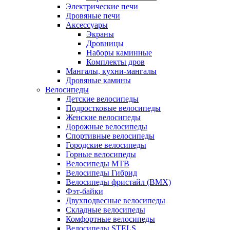
Электрические печи
Дровяные печи
Аксессуары
Экраны
Дровницы
Наборы каминные
Комплекты дров
Мангалы, кухни-мангалы
Дровяные камины
Велосипеды
Детские велосипеды
Подростковые велосипеды
Женские велосипеды
Дорожные велосипеды
Спортивные велосипеды
Городские велосипеды
Горные велосипеды
Велосипеды MTB
Велосипеды Гибрид
Велосипеды фристайл (BMX)
Фэт-байки
Двухподвесные велосипеды
Складные велосипеды
Комфортные велосипеды
Велосипеды STELS