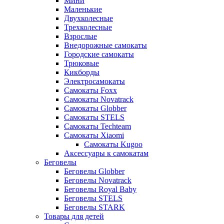
Мини
Маленькие
Двухколесные
Трехколесные
Взрослые
Внедорожные самокаты
Городские самокаты
Трюковые
Кикборды
Электросамокаты
Самокаты Foxx
Самокаты Novatrack
Самокаты Globber
Самокаты STELS
Самокаты Techteam
Самокаты Xiaomi
Самокаты Kugoo
Аксессуары к самокатам
Беговелы
Беговелы Globber
Беговелы Novatrack
Беговелы Royal Baby
Беговелы STELS
Беговелы STARK
Товары для детей