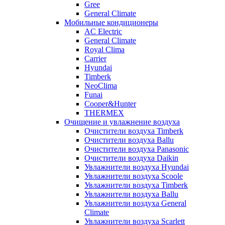
Gree
General Climate
Мобильные кондиционеры
AC Electric
General Climate
Royal Clima
Carrier
Hyundai
Timberk
NeoClima
Funai
Cooper&Hunter
THERMEX
Очищение и увлажнение воздуха
Очистители воздуха Timberk
Очистители воздуха Ballu
Очистители воздуха Panasonic
Очистители воздуха Daikin
Увлажнители воздуха Hyundai
Увлажнители воздуха Scoole
Увлажнители воздуха Timberk
Увлажнители воздуха Ballu
Увлажнители воздуха General
Climate
Увлажнители воздуха Scarlett