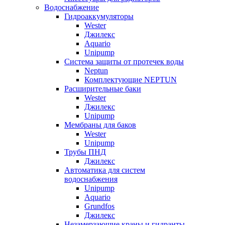
Водоснабжение
Гидроаккумуляторы
Wester
Джилекс
Aquario
Unipump
Система защиты от протечек воды
Neptun
Комплектующие NEPTUN
Расширительные баки
Wester
Джилекс
Unipump
Мембраны для баков
Wester
Unipump
Трубы ПНД
Джилекс
Автоматика для систем
водоснабжения
Unipump
Aquario
Grundfos
Джилекс
Незамерзающие краны и гидранты