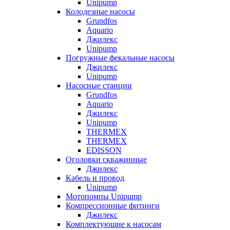
Unipump
Колодезные насосы
Grundfos
Aquario
Джилекс
Unipump
Погружные фекальные насосы
Джилекс
Unipump
Насосные станции
Grundfos
Aquario
Джилекс
Unipump
THERMEX
THERMEX
EDISSON
Оголовки скважинные
Джилекс
Кабель и провод
Unipump
Мотопомпы Unipump
Компрессионные фитинги
Джилекс
Комплектующие к насосам