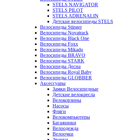
STELS NAVIGATOR
STELS PILOT
STELS ADRENALIN
Детские велосипеды STELS
Велосипеды Stinger
Велосипеды Novatrack
Велосипеды Black One
Велосипеды Foxx
Велосипеды Mikado
Велосипеды BRAVO
Велосипеды STARK
Велосипеды Десна
Велосипеды Royal Baby
Велосипеды GLOBBER
Аксессуары
Замки Велосипедные
Детские велокресла
Велокорзины
Насосы
Фляги
Велокомпьютеры
Багажники
Велоодежда
Велоочки
Звонки