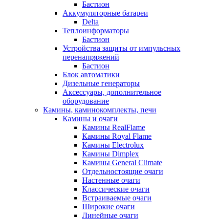
Бастион
Аккумуляторные батареи
Delta
Теплоинформаторы
Бастион
Устройства защиты от импульсных
перенапряжений
Бастион
Блок автоматики
Дизельные генераторы
Аксессуары, дополнительное
оборудование
Камины, каминокомплекты, печи
Камины и очаги
Камины RealFlame
Камины Royal Flame
Камины Electrolux
Камины Dimplex
Камины General Climate
Отдельностоящие очаги
Настенные очаги
Классические очаги
Встраиваемые очаги
Широкие очаги
Линейные очаги