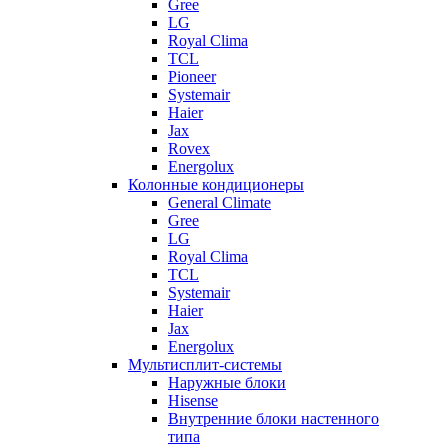
Gree
LG
Royal Clima
TCL
Pioneer
Systemair
Haier
Jax
Rovex
Energolux
Колонные кондиционеры
General Climate
Gree
LG
Royal Clima
TCL
Systemair
Haier
Jax
Energolux
Мультисплит-системы
Наружные блоки
Hisense
Внутренние блоки настенного
типа