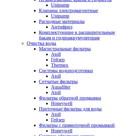
Unipump
Клапаны электромагнитные
Unipump
Расходные материалы
Антифриз
Комплектующие к расширительным
бакам и гидроаккумуляторам
Очистка воды
Магистральные фильтры
Atoll
Гейзер
Thermex
Системы водоподготовки
Atoll
Сетчатые фильтры
Aquafilter
Atoll
Фильтры обратной промывки
Honeywell
Проточные фильтры для воды
Atoll
Гейзер
Фильтры с прямоточной промывкой
Honeywell