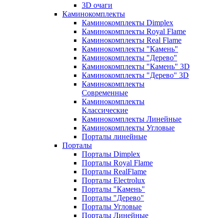
3D очаги
Каминокомплекты
Каминокомплекты Dimplex
Каминокомплекты Royal Flame
Каминокомплекты Real Flame
Каминокомплекты "Камень"
Каминокомплекты "Дерево"
Каминокомплекты "Камень" 3D
Каминокомплекты "Дерево" 3D
Каминокомплекты
Современные
Каминокомплекты
Классические
Каминокомплекты Линейные
Каминокомплекты Угловые
Порталы линейные
Порталы
Порталы Dimplex
Порталы Royal Flame
Порталы RealFlame
Порталы Electrolux
Порталы "Камень"
Порталы "Дерево"
Порталы Угловые
Порталы Линейные