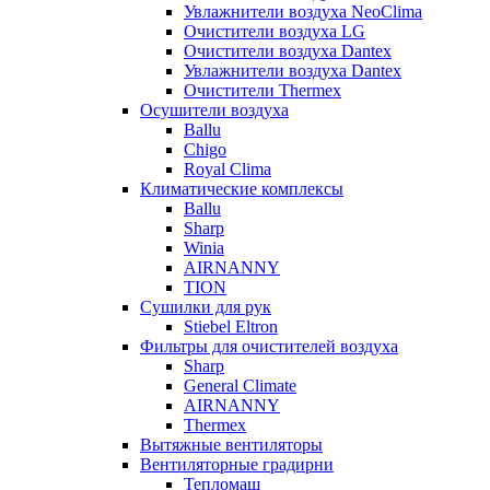
Увлажнители воздуха NeoClima
Очистители воздуха LG
Очистители воздуха Dantex
Увлажнители воздуха Dantex
Очистители Thermex
Осушители воздуха
Ballu
Chigo
Royal Clima
Климатические комплексы
Ballu
Sharp
Winia
AIRNANNY
TION
Сушилки для рук
Stiebel Eltron
Фильтры для очистителей воздуха
Sharp
General Climate
AIRNANNY
Thermex
Вытяжные вентиляторы
Вентиляторные градирни
Тепломаш