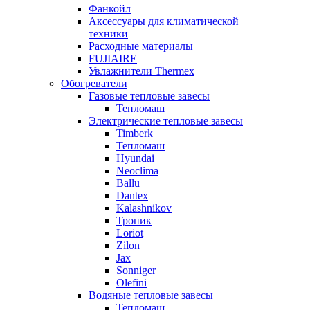
Фанкойл
Аксессуары для климатической
техники
Расходные материалы
FUJIAIRE
Увлажнители Thermex
Обогреватели
Газовые тепловые завесы
Тепломаш
Электрические тепловые завесы
Timberk
Тепломаш
Hyundai
Neoclima
Ballu
Dantex
Kalashnikov
Тропик
Loriot
Zilon
Jax
Sonniger
Olefini
Водяные тепловые завесы
Тепломаш