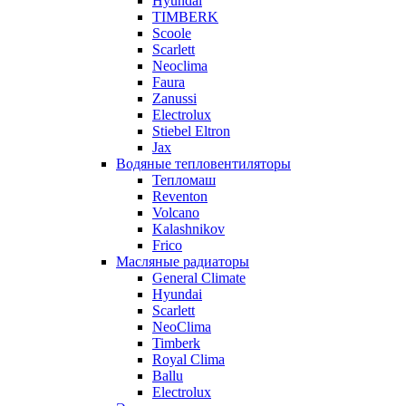
Hyundai
TIMBERK
Scoole
Scarlett
Neoclima
Faura
Zanussi
Electrolux
Stiebel Eltron
Jax
Водяные тепловентиляторы
Тепломаш
Reventon
Volcano
Kalashnikov
Frico
Масляные радиаторы
General Climate
Hyundai
Scarlett
NeoClima
Timberk
Royal Clima
Ballu
Electrolux