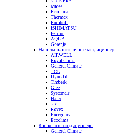
VICKERS
Midea
Ecoclima
Thermex
Eurohoff
ISHIMATSU
Ferrum
AQUA
Gorenje
Напольно-потолочные кондиционеры
AIRWELL
Royal Clima
General Climate
TCL
Hyundai
Timberk
Gree
Systemair
Haier
Jax
Rovex
Energolux
Ecoclima
Канальные кондиционеры
General Climate