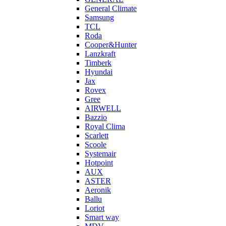
General Climate
Samsung
TCL
Roda
Cooper&Hunter
Lanzkraft
Timberk
Hyundai
Jax
Rovex
Gree
AIRWELL
Bazzio
Royal Clima
Scarlett
Scoole
Systemair
Hotpoint
AUX
ASTER
Aeronik
Ballu
Loriot
Smart way