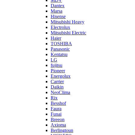
MDV
Dantex
Marsa
Hisense
Mitsubishi Heavy
Electrolux
Mitsubishi Electric
Haier
TOSHIBA
Panasonic
Kentatsu
LG
fujitsu
Pioneer
Energolux
Carrier
Daikin
NeoClima
Rix
Besshof
Faura
Funai
Breeon
Axioma
Berlingtoun