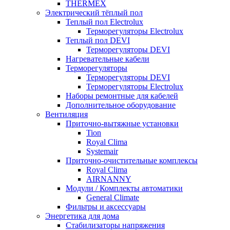
THERMEX
Электрический тёплый пол
Теплый пол Electrolux
Терморегуляторы Electrolux
Теплый пол DEVI
Терморегуляторы DEVI
Нагревательные кабели
Терморегуляторы
Терморегуляторы DEVI
Терморегуляторы Electrolux
Наборы ремонтные для кабелей
Дополнительное оборудование
Вентиляция
Приточно-вытяжные установки
Tion
Royal Clima
Systemair
Приточно-очистительные комплексы
Royal Clima
AIRNANNY
Модули / Комплекты автоматики
General Climate
Фильтры и аксессуары
Энергетика для дома
Стабилизаторы напряжения