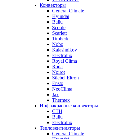
Конвекторы
General Climate
Hyundai
Ballu
Scoole
Scarlett
Timberk
Nobo
Kalashnikov
Electrolux
Royal Clima
Roda
Noirot
Stiebel Eltron
Ensto
NeoClima
Jax
Thermex
Инфракрасные конвекторы
CTH
Ballu
Electrolux
Тепловентиляторы
General Climate