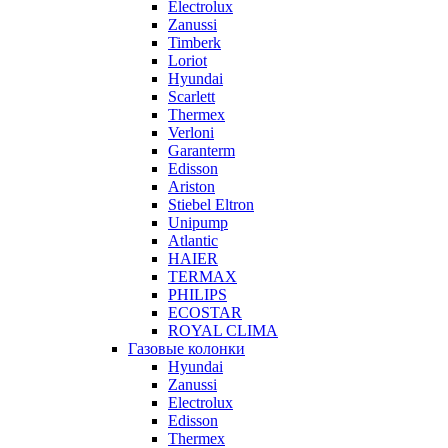
Electrolux
Zanussi
Timberk
Loriot
Hyundai
Scarlett
Thermex
Verloni
Garanterm
Edisson
Ariston
Stiebel Eltron
Unipump
Atlantic
HAIER
TERMAX
PHILIPS
ECOSTAR
ROYAL CLIMA
Газовые колонки
Hyundai
Zanussi
Electrolux
Edisson
Thermex