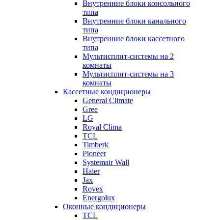
Внутренние блоки консольного
типа
Внутренние блоки канального
типа
Внутренние блоки кассетного
типа
Мультисплит-системы на 2
комнаты
Мультисплит-системы на 3
комнаты
Кассетные кондиционеры
General Climate
Gree
LG
Royal Clima
TCL
Timberk
Pioneer
Systemair Wall
Haier
Jax
Rovex
Energolux
Оконные кондиционеры
TCL