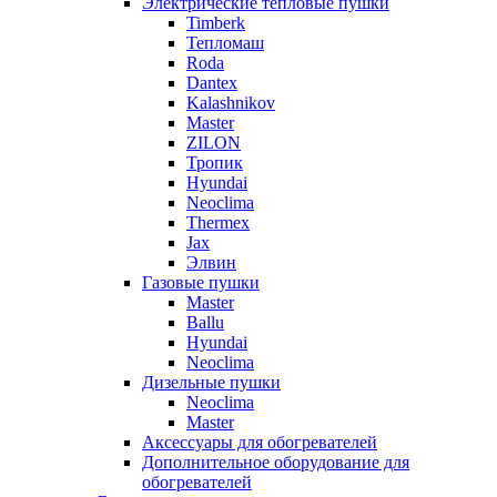
Электрические тепловые пушки
Timberk
Тепломаш
Roda
Dantex
Kalashnikov
Master
ZILON
Тропик
Hyundai
Neoclima
Thermex
Jax
Элвин
Газовые пушки
Master
Ballu
Hyundai
Neoclima
Дизельные пушки
Neoclima
Master
Аксессуары для обогревателей
Дополнительное оборудование для
обогревателей