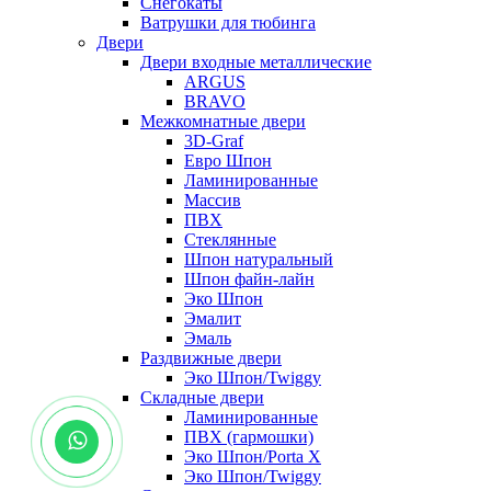
Снегокаты
Ватрушки для тюбинга
Двери
Двери входные металлические
ARGUS
BRAVO
Межкомнатные двери
3D-Graf
Евро Шпон
Ламинированные
Массив
ПВХ
Стеклянные
Шпон натуральный
Шпон файн-лайн
Эко Шпон
Эмалит
Эмаль
Раздвижные двери
Эко Шпон/Twiggy
Складные двери
Ламинированные
ПВХ (гармошки)
Эко Шпон/Porta X
Эко Шпон/Twiggy