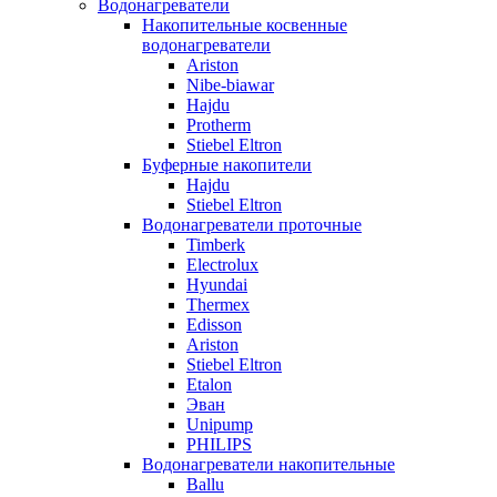
Водонагреватели
Накопительные косвенные
водонагреватели
Ariston
Nibe-biawar
Hajdu
Protherm
Stiebel Eltron
Буферные накопители
Hajdu
Stiebel Eltron
Водонагреватели проточные
Timberk
Electrolux
Hyundai
Thermex
Edisson
Ariston
Stiebel Eltron
Etalon
Эван
Unipump
PHILIPS
Водонагреватели накопительные
Ballu