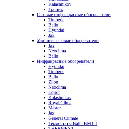
Kalashnikov
Тропик
Газовые инфракрасные обогреватели
Timberk
Ballu
Hyundai
Jax
Уличные газовые обогреватели
Jax
Neoclima
Ballu
Инфракрасные обогреватели
Hyundai
Timberk
Ballu
Zilon
Neoclima
Loriot
Kalashnikov
Royal Clima
Master
Jax
General Climate
Термостаты Ballu BMT-1
THERMEX1