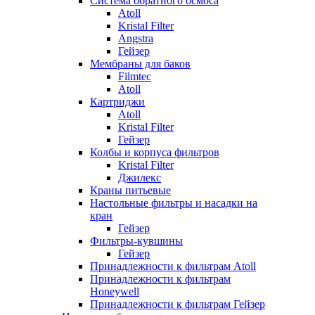
Система обратного осмоса
Atoll
Kristal Filter
Angstra
Гейзер
Мембраны для баков
Filmtec
Atoll
Картриджи
Atoll
Kristal Filter
Гейзер
Колбы и корпуса фильтров
Kristal Filter
Джилекс
Краны питьевые
Настольные фильтры и насадки на
кран
Гейзер
Фильтры-кувшины
Гейзер
Принадлежности к фильтрам Atoll
Принадлежности к фильтрам
Honeywell
Принадлежности к фильтрам Гейзер