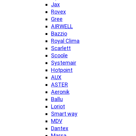
Jax
Rovex
Gree
AIRWELL
Bazzio
Royal Clima
Scarlett
Scoole
Systemair
Hotpoint
AUX
ASTER
Aeronik
Ballu
Loriot
Smart way
MDV
Dantex
Marsa