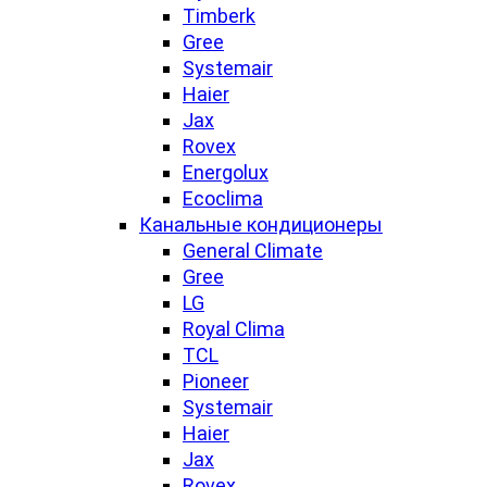
Timberk
Gree
Systemair
Haier
Jax
Rovex
Energolux
Ecoclima
Канальные кондиционеры
General Climate
Gree
LG
Royal Clima
TCL
Pioneer
Systemair
Haier
Jax
Rovex