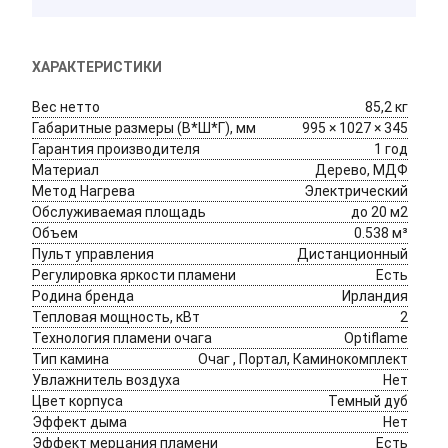
ХАРАКТЕРИСТИКИ
Вес нетто
85,2 кг
Габаритные размеры (В*Ш*Г), мм
995 × 1027 × 345
Гарантия производителя
1 год
Материал
Дерево, МДФ
Метод Нагрева 
Электрический
Обслуживаемая площадь
до 20 м2
Объем
0.538 м³
Пульт управления 
Дистанционный
Регулировка яркости пламени
Есть
Родина бренда 
Ирландия
Тепловая мощность, кВт
2
Технология пламени очага
Optiflame
Тип камина 
Очаг , Портал, Каминокомплект
Увлажнитель воздуха
Нет
Цвет корпуса 
Темный дуб
Эффект дыма
Нет
Эффект мерцания пламени
Есть