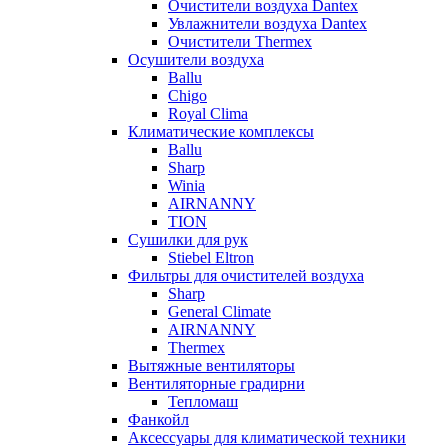
Очистители воздуха Dantex
Увлажнители воздуха Dantex
Очистители Thermex
Осушители воздуха
Ballu
Chigo
Royal Clima
Климатические комплексы
Ballu
Sharp
Winia
AIRNANNY
TION
Сушилки для рук
Stiebel Eltron
Фильтры для очистителей воздуха
Sharp
General Climate
AIRNANNY
Thermex
Вытяжные вентиляторы
Вентиляторные градирни
Тепломаш
Фанкойл
Аксессуары для климатической техники