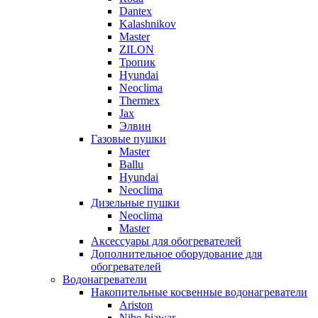
Dantex
Kalashnikov
Master
ZILON
Тропик
Hyundai
Neoclima
Thermex
Jax
Элвин
Газовые пушки
Master
Ballu
Hyundai
Neoclima
Дизельные пушки
Neoclima
Master
Аксессуары для обогревателей
Дополнительное оборудование для
обогревателей
Водонагреватели
Накопительные косвенные водонагреватели
Ariston
Nibe-biawar