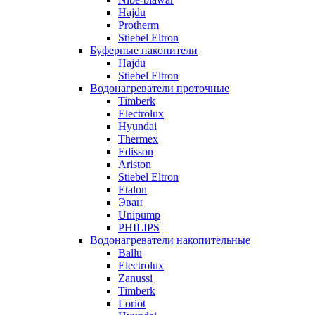
Hajdu
Protherm
Stiebel Eltron
Буферные накопители
Hajdu
Stiebel Eltron
Водонагреватели проточные
Timberk
Electrolux
Hyundai
Thermex
Edisson
Ariston
Stiebel Eltron
Etalon
Эван
Unipump
PHILIPS
Водонагреватели накопительные
Ballu
Electrolux
Zanussi
Timberk
Loriot