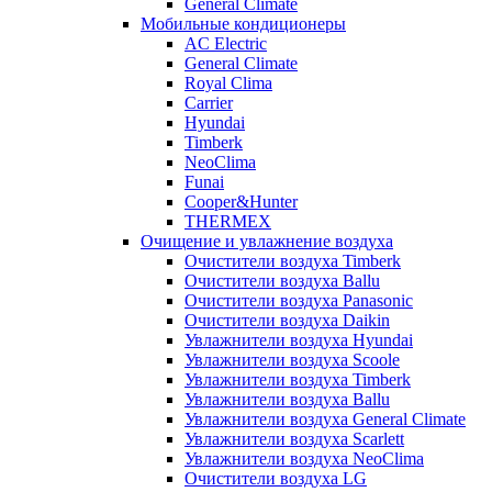
General Climate
Мобильные кондиционеры
AC Electric
General Climate
Royal Clima
Carrier
Hyundai
Timberk
NeoClima
Funai
Cooper&Hunter
THERMEX
Очищение и увлажнение воздуха
Очистители воздуха Timberk
Очистители воздуха Ballu
Очистители воздуха Panasonic
Очистители воздуха Daikin
Увлажнители воздуха Hyundai
Увлажнители воздуха Scoole
Увлажнители воздуха Timberk
Увлажнители воздуха Ballu
Увлажнители воздуха General Climate
Увлажнители воздуха Scarlett
Увлажнители воздуха NeoClima
Очистители воздуха LG