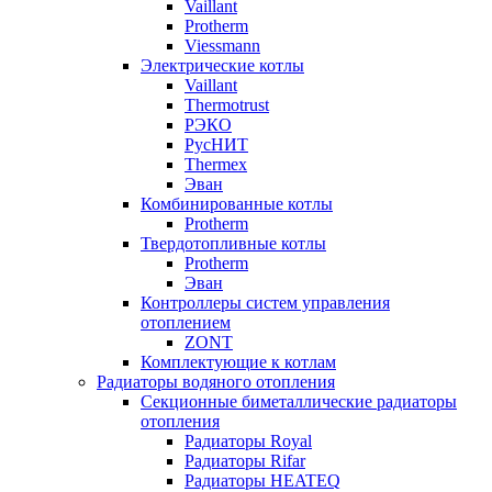
Vaillant
Protherm
Viessmann
Электрические котлы
Vaillant
Thermotrust
РЭКО
РусНИТ
Thermex
Эван
Комбинированные котлы
Protherm
Твердотопливные котлы
Protherm
Эван
Контроллеры систем управления
отоплением
ZONT
Комплектующие к котлам
Радиаторы водяного отопления
Секционные биметаллические радиаторы
отопления
Радиаторы Royal
Радиаторы Rifar
Радиаторы HEATEQ