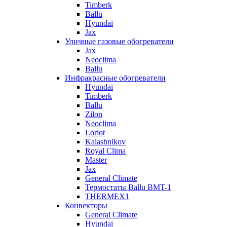
Timberk
Ballu
Hyundai
Jax
Уличные газовые обогреватели
Jax
Neoclima
Ballu
Инфракрасные обогреватели
Hyundai
Timberk
Ballu
Zilon
Neoclima
Loriot
Kalashnikov
Royal Clima
Master
Jax
General Climate
Термостаты Ballu BMT-1
THERMEX1
Конвекторы
General Climate
Hyundai