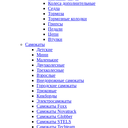
Колеса дополнительные
Седла
Тормоза
Тормозные колодки
Грипсы
Педали
Цепи
Втулки
Самокаты
Детские
Мини
Маленькие
Двухколесные
Трехколесные
Взрослые
Внедорожные самокаты
Городские самокаты
Трюковые
Кикборды
Электросамокаты
Самокаты Foxx
Самокаты Novatrack
Самокаты Globber
Самокаты STELS
Самокаты Techteam