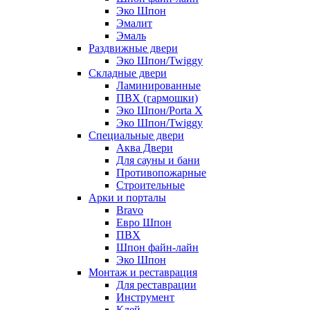
Эко Шпон
Эмалит
Эмаль
Раздвижные двери
Эко Шпон/Twiggy
Складные двери
Ламинированные
ПВХ (гармошки)
Эко Шпон/Porta X
Эко Шпон/Twiggy
Специальные двери
Аква Двери
Для сауны и бани
Противопожарные
Строительные
Арки и порталы
Bravo
Евро Шпон
ПВХ
Шпон файн-лайн
Эко Шпон
Монтаж и реставрация
Для реставрации
Инструмент
Клей