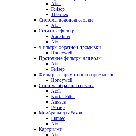
Atoll
Гейзер
Thermex
Системы водоподготовки
Atoll
Сетчатые фильтры
Aquafilter
Atoll
Фильтры обратной промывки
Honeywell
Проточные фильтры для воды
Atoll
Гейзер
Фильтры с прямоточной промывкой
Honeywell
Система обратного осмоса
Atoll
Kristal Filter
Angstra
Гейзер
Мембраны для баков
Filmtec
Atoll
Картриджи
Atoll