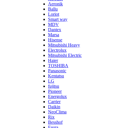
Aeronik
Ballu
Loriot
Smart way
MDV
Dantex
Marsa
Hisense
Mitsubishi Heavy
Electrolux
Mitsubishi Electric
Haier
TOSHIBA
Panasonic
Kentatsu
LG
fujitsu
Pioneer
Energolux
Carrier
Daikin
NeoClima
Rix
Besshof
Faura