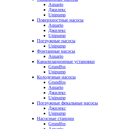
Aquario
Джилекс
Unipump
Поверхностные насосы
Aquario
Джилекс
Unipump
Погружные насосы
Unipump
Фонтанные насосы
Aquario
Канализационные установки
Grundfos
Unipump
Колодезные насосы
Grundfos
Aquario
Джилекс
Unipump
Погружные фекальные насосы
Джилекс
Unipump
Насосные станции
Grundfos
Aquario