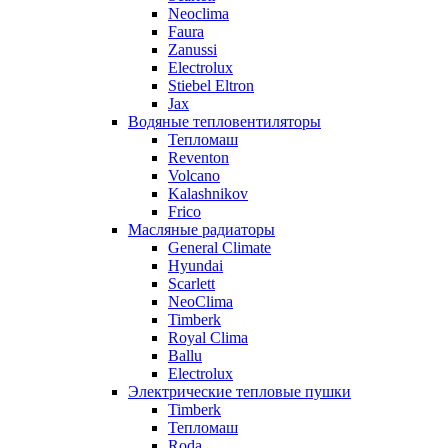
Neoclima
Faura
Zanussi
Electrolux
Stiebel Eltron
Jax
Водяные тепловентиляторы
Тепломаш
Reventon
Volcano
Kalashnikov
Frico
Масляные радиаторы
General Climate
Hyundai
Scarlett
NeoClima
Timberk
Royal Clima
Ballu
Electrolux
Электрические тепловые пушки
Timberk
Тепломаш
Roda