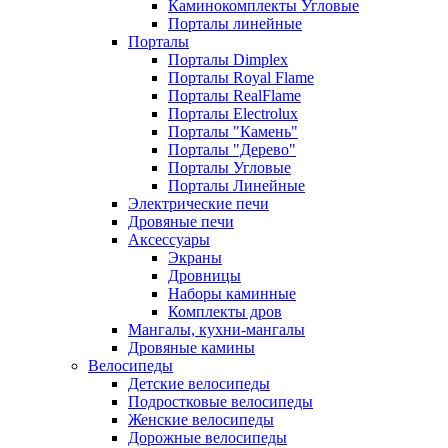
Каминокомплекты Угловые
Порталы линейные
Порталы
Порталы Dimplex
Порталы Royal Flame
Порталы RealFlame
Порталы Electrolux
Порталы "Камень"
Порталы "Дерево"
Порталы Угловые
Порталы Линейные
Электрические печи
Дровяные печи
Аксессуары
Экраны
Дровницы
Наборы каминные
Комплекты дров
Мангалы, кухни-мангалы
Дровяные камины
Велосипеды
Детские велосипеды
Подростковые велосипеды
Женские велосипеды
Дорожные велосипеды