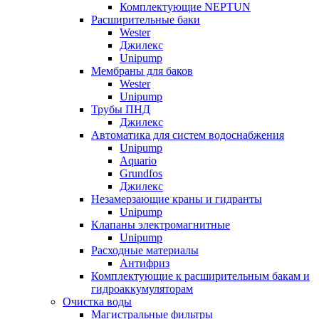
Комплектующие NEPTUN
Расширительные баки
Wester
Джилекс
Unipump
Мембраны для баков
Wester
Unipump
Трубы ПНД
Джилекс
Автоматика для систем водоснабжения
Unipump
Aquario
Grundfos
Джилекс
Незамерзающие краны и гидранты
Unipump
Клапаны электромагнитные
Unipump
Расходные материалы
Антифриз
Комплектующие к расширительным бакам и
гидроаккумуляторам
Очистка воды
Магистральные фильтры