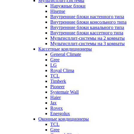
Мультисплит-системы
Наружные блоки
Hisense
Внутренние блоки настенного типа
Внутренние блоки консольного типа
Внутренние блоки канального типа
Внутренние блоки кассетного типа
Мультисплит-системы на 2 комнаты
Мультисплит-системы на 3 комнаты
Кассетные кондиционеры
General Climate
Gree
LG
Royal Clima
TCL
Timberk
Pioneer
Systemair Wall
Haier
Jax
Rovex
Energolux
Оконные кондиционеры
TCL
Gree