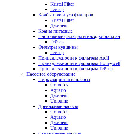
Kristal Filter
Гейзер
Колбы и корпуса фильтров
Kristal Filter
Джилекс
Краны питьевые
Настольные фильтры и насадки на кран
Гейзер
Фильтры-кувшины
Гейзер
Принадлежности к фильтрам Atoll
Принадлежности к фильтрам Honeywell
Принадлежности к фильтрам Гейзер
Насосное оборудование
Циркуляционные насосы
Grundfos
Aquario
Джилекс
Unipump
Дренажные насосы
Grundfos
Aquario
Джилекс
Unipump
Скважинные насосы