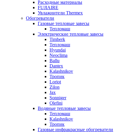
Расходные материалы
FUJIAIRE
Увлажнители Thermex
Обогреватели
Газовые тепловые завесы
Тепломаш
Электрические тепловые завесы
Timberk
Тепломаш
Hyundai
Neoclima
Ballu
Dantex
Kalashnikov
Тропик
Loriot
Zilon
Jax
Sonniger
Olefini
Водяные тепловые завесы
Тепломаш
Kalashnikov
Тропик
Газовые инфракрасные обогреватели