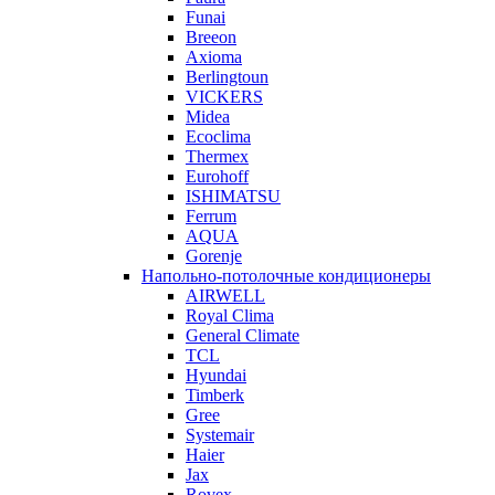
Funai
Breeon
Axioma
Berlingtoun
VICKERS
Midea
Ecoclima
Thermex
Eurohoff
ISHIMATSU
Ferrum
AQUA
Gorenje
Напольно-потолочные кондиционеры
AIRWELL
Royal Clima
General Climate
TCL
Hyundai
Timberk
Gree
Systemair
Haier
Jax
Rovex