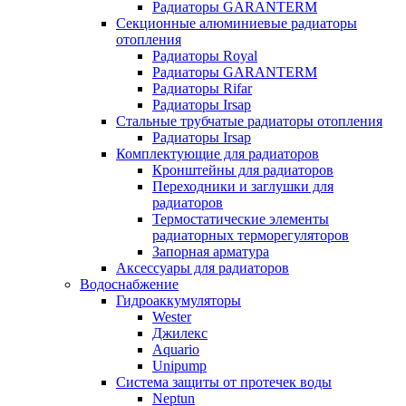
Радиаторы GARANTERM
Секционные алюминиевые радиаторы
отопления
Радиаторы Royal
Радиаторы GARANTERM
Радиаторы Rifar
Радиаторы Irsap
Стальные трубчатые радиаторы отопления
Радиаторы Irsap
Комплектующие для радиаторов
Кронштейны для радиаторов
Переходники и заглушки для
радиаторов
Термостатические элементы
радиаторных терморегуляторов
Запорная арматура
Аксессуары для радиаторов
Водоснабжение
Гидроаккумуляторы
Wester
Джилекс
Aquario
Unipump
Система защиты от протечек воды
Neptun