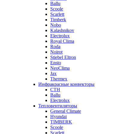
Ballu
Scoole
Scarlett
Timberk
Nobo
Kalashnikov
Electrolux
Royal Clima
Roda
Noirot
Stiebel Eltron
Ensto
NeoClima
Jax
Thermex
Инфракрасные конвекторы
CTH
Ballu
Electrolux
Тепловентиляторы
General Climate
Hyundai
TIMBERK
Scoole
Scarlett