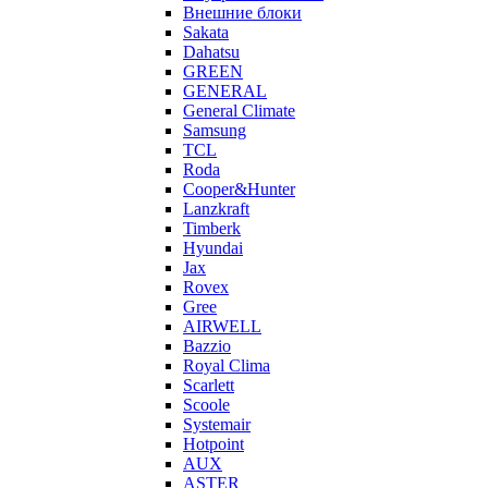
Внешние блоки
Sakata
Dahatsu
GREEN
GENERAL
General Climate
Samsung
TCL
Roda
Cooper&Hunter
Lanzkraft
Timberk
Hyundai
Jax
Rovex
Gree
AIRWELL
Bazzio
Royal Clima
Scarlett
Scoole
Systemair
Hotpoint
AUX
ASTER