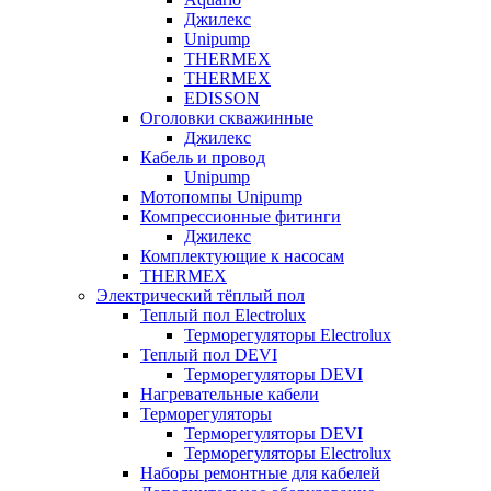
Джилекс
Unipump
THERMEX
THERMEX
EDISSON
Оголовки скважинные
Джилекс
Кабель и провод
Unipump
Мотопомпы Unipump
Компрессионные фитинги
Джилекс
Комплектующие к насосам
THERMEX
Электрический тёплый пол
Теплый пол Electrolux
Терморегуляторы Electrolux
Теплый пол DEVI
Терморегуляторы DEVI
Нагревательные кабели
Терморегуляторы
Терморегуляторы DEVI
Терморегуляторы Electrolux
Наборы ремонтные для кабелей