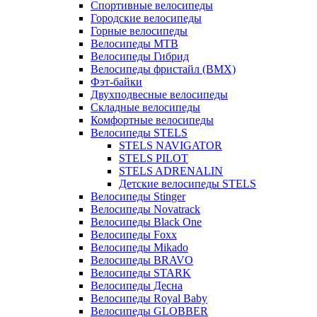
Спортивные велосипеды
Городские велосипеды
Горные велосипеды
Велосипеды MTB
Велосипеды Гибрид
Велосипеды фристайл (BMX)
Фэт-байки
Двухподвесные велосипеды
Складные велосипеды
Комфортные велосипеды
Велосипеды STELS
STELS NAVIGATOR
STELS PILOT
STELS ADRENALIN
Детские велосипеды STELS
Велосипеды Stinger
Велосипеды Novatrack
Велосипеды Black One
Велосипеды Foxx
Велосипеды Mikado
Велосипеды BRAVO
Велосипеды STARK
Велосипеды Десна
Велосипеды Royal Baby
Велосипеды GLOBBER