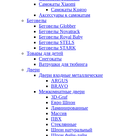
Самокаты Xiaomi
Самокаты Kugoo
Аксессуары к самокатам
Беговелы
Беговелы Globber
Беговелы Novatrack
Беговелы Royal Baby
Беговелы STELS
Беговелы STARK
Товары для детей
Снегокаты
Ватрушки для тюбинга
Двери
Двери входные металлические
ARGUS
BRAVO
Межкомнатные двери
3D-Graf
Евро Шпон
Ламинированные
Массив
ПВХ
Стеклянные
Шпон натуральный
Шпон файн-лайн