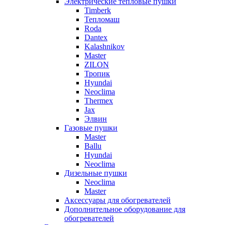
Электрические тепловые пушки
Timberk
Тепломаш
Roda
Dantex
Kalashnikov
Master
ZILON
Тропик
Hyundai
Neoclima
Thermex
Jax
Элвин
Газовые пушки
Master
Ballu
Hyundai
Neoclima
Дизельные пушки
Neoclima
Master
Аксессуары для обогревателей
Дополнительное оборудование для
обогревателей