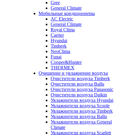
Gree
General Climate
Мобильные кондиционеры
AC Electric
General Climate
Royal Clima
Carrier
Hyundai
Timberk
NeoClima
Funai
Cooper&Hunter
THERMEX
Очищение и увлажнение воздуха
Очистители воздуха Timberk
Очистители воздуха Ballu
Очистители воздуха Panasonic
Очистители воздуха Daikin
Увлажнители воздуха Hyundai
Увлажнители воздуха Scoole
Увлажнители воздуха Timberk
Увлажнители воздуха Ballu
Увлажнители воздуха General
Climate
Увлажнители воздуха Scarlett