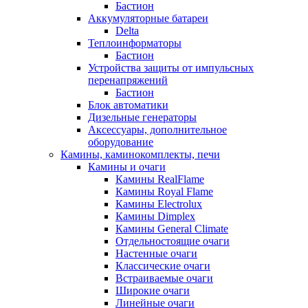
Бастион
Аккумуляторные батареи
Delta
Теплоинформаторы
Бастион
Устройства защиты от импульсных
перенапряжений
Бастион
Блок автоматики
Дизельные генераторы
Аксессуары, дополнительное
оборудование
Камины, каминокомплекты, печи
Камины и очаги
Камины RealFlame
Камины Royal Flame
Камины Electrolux
Камины Dimplex
Камины General Climate
Отдельностоящие очаги
Настенные очаги
Классические очаги
Встраиваемые очаги
Широкие очаги
Линейные очаги