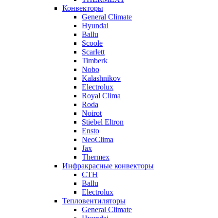
Конвекторы
General Climate
Hyundai
Ballu
Scoole
Scarlett
Timberk
Nobo
Kalashnikov
Electrolux
Royal Clima
Roda
Noirot
Stiebel Eltron
Ensto
NeoClima
Jax
Thermex
Инфракрасные конвекторы
CTH
Ballu
Electrolux
Тепловентиляторы
General Climate