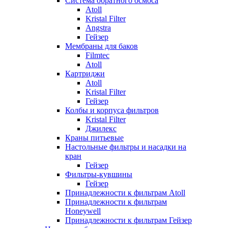
Система обратного осмоса
Atoll
Kristal Filter
Angstra
Гейзер
Мембраны для баков
Filmtec
Atoll
Картриджи
Atoll
Kristal Filter
Гейзер
Колбы и корпуса фильтров
Kristal Filter
Джилекс
Краны питьевые
Настольные фильтры и насадки на
кран
Гейзер
Фильтры-кувшины
Гейзер
Принадлежности к фильтрам Atoll
Принадлежности к фильтрам
Honeywell
Принадлежности к фильтрам Гейзер