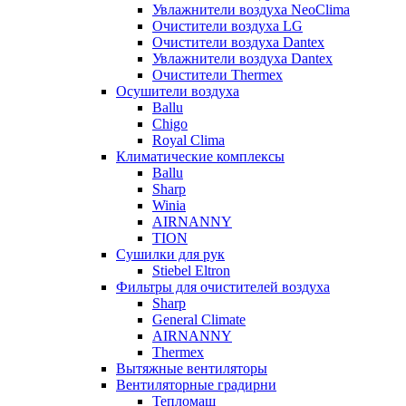
Увлажнители воздуха NeoClima
Очистители воздуха LG
Очистители воздуха Dantex
Увлажнители воздуха Dantex
Очистители Thermex
Осушители воздуха
Ballu
Chigo
Royal Clima
Климатические комплексы
Ballu
Sharp
Winia
AIRNANNY
TION
Сушилки для рук
Stiebel Eltron
Фильтры для очистителей воздуха
Sharp
General Climate
AIRNANNY
Thermex
Вытяжные вентиляторы
Вентиляторные градирни
Тепломаш