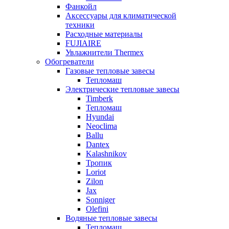
Фанкойл
Аксессуары для климатической
техники
Расходные материалы
FUJIAIRE
Увлажнители Thermex
Обогреватели
Газовые тепловые завесы
Тепломаш
Электрические тепловые завесы
Timberk
Тепломаш
Hyundai
Neoclima
Ballu
Dantex
Kalashnikov
Тропик
Loriot
Zilon
Jax
Sonniger
Olefini
Водяные тепловые завесы
Тепломаш