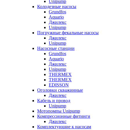
Unipump
Колодезные насосы
Grundfos
Aquario
Джилекс
Unipump
Погружные фекальные насосы
Джилекс
Unipump
Насосные станции
Grundfos
Aquario
Джилекс
Unipump
THERMEX
THERMEX
EDISSON
Оголовки скважинные
Джилекс
Кабель и провод
Unipump
Мотопомпы Unipump
Компрессионные фитинги
Джилекс
Комплектующие к насосам