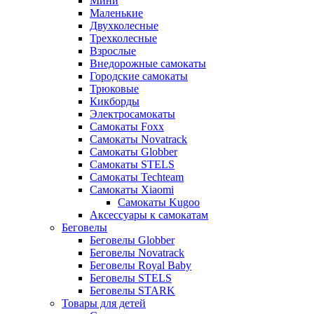
Мини
Маленькие
Двухколесные
Трехколесные
Взрослые
Внедорожные самокаты
Городские самокаты
Трюковые
Кикборды
Электросамокаты
Самокаты Foxx
Самокаты Novatrack
Самокаты Globber
Самокаты STELS
Самокаты Techteam
Самокаты Xiaomi
Самокаты Kugoo
Аксессуары к самокатам
Беговелы
Беговелы Globber
Беговелы Novatrack
Беговелы Royal Baby
Беговелы STELS
Беговелы STARK
Товары для детей