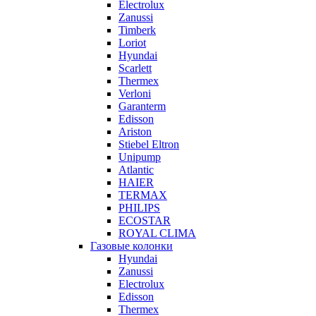
Electrolux
Zanussi
Timberk
Loriot
Hyundai
Scarlett
Thermex
Verloni
Garanterm
Edisson
Ariston
Stiebel Eltron
Unipump
Atlantic
HAIER
TERMAX
PHILIPS
ECOSTAR
ROYAL CLIMA
Газовые колонки
Hyundai
Zanussi
Electrolux
Edisson
Thermex