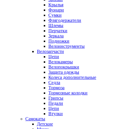
Крылья
Фонари
Сумки
Флягодержатели
Шлемы
Перчатки
Зеркала
Подножки
Велоинструменты
Велозапчасти
Цепи
Велокамеры
Велопокрышки
Защита одежды
Колеса дополнительные
Седла
Тормоза
Тормозные колодки
Грипсы
Педали
Цепи
Втулки
Самокаты
Детские