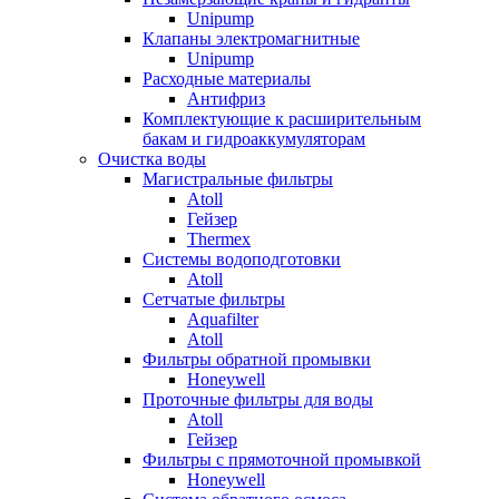
Unipump
Клапаны электромагнитные
Unipump
Расходные материалы
Антифриз
Комплектующие к расширительным
бакам и гидроаккумуляторам
Очистка воды
Магистральные фильтры
Atoll
Гейзер
Thermex
Системы водоподготовки
Atoll
Сетчатые фильтры
Aquafilter
Atoll
Фильтры обратной промывки
Honeywell
Проточные фильтры для воды
Atoll
Гейзер
Фильтры с прямоточной промывкой
Honeywell