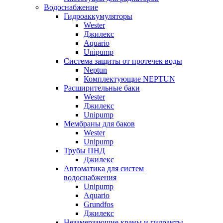
Водоснабжение
Гидроаккумуляторы
Wester
Джилекс
Aquario
Unipump
Система защиты от протечек воды
Neptun
Комплектующие NEPTUN
Расширительные баки
Wester
Джилекс
Unipump
Мембраны для баков
Wester
Unipump
Трубы ПНД
Джилекс
Автоматика для систем
водоснабжения
Unipump
Aquario
Grundfos
Джилекс
Незамерзающие краны и гидранты