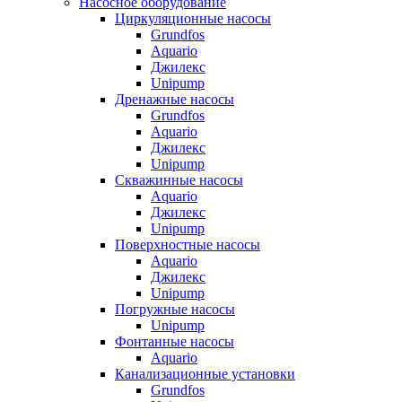
Насосное оборудование
Циркуляционные насосы
Grundfos
Aquario
Джилекс
Unipump
Дренажные насосы
Grundfos
Aquario
Джилекс
Unipump
Скважинные насосы
Aquario
Джилекс
Unipump
Поверхностные насосы
Aquario
Джилекс
Unipump
Погружные насосы
Unipump
Фонтанные насосы
Aquario
Канализационные установки
Grundfos