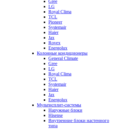
Gree
LG
Royal Clima
TCL
Pioneer
Systemair
Haier
Jax
Rovex
Energolux
Колонные кондиционеры
General Climate
Gree
LG
Royal Clima
TCL
Systemair
Haier
Jax
Energolux
Мультисплит-системы
Наружные блоки
Hisense
Внутренние блоки настенного
типа