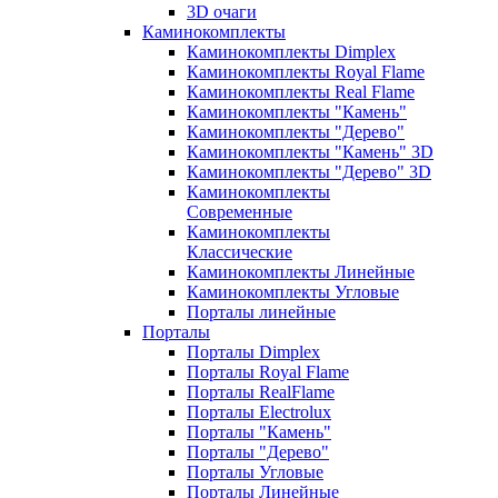
3D очаги
Каминокомплекты
Каминокомплекты Dimplex
Каминокомплекты Royal Flame
Каминокомплекты Real Flame
Каминокомплекты "Камень"
Каминокомплекты "Дерево"
Каминокомплекты "Камень" 3D
Каминокомплекты "Дерево" 3D
Каминокомплекты
Современные
Каминокомплекты
Классические
Каминокомплекты Линейные
Каминокомплекты Угловые
Порталы линейные
Порталы
Порталы Dimplex
Порталы Royal Flame
Порталы RealFlame
Порталы Electrolux
Порталы "Камень"
Порталы "Дерево"
Порталы Угловые
Порталы Линейные