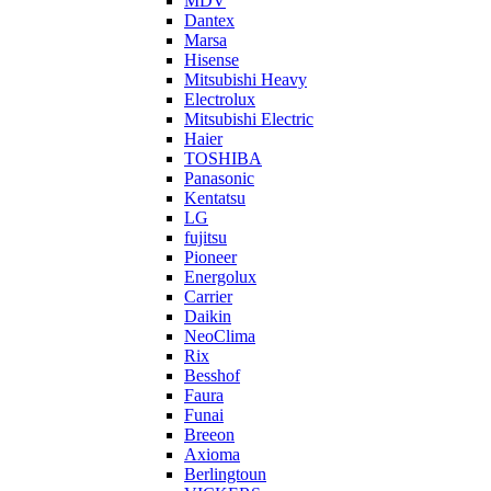
MDV
Dantex
Marsa
Hisense
Mitsubishi Heavy
Electrolux
Mitsubishi Electric
Haier
TOSHIBA
Panasonic
Kentatsu
LG
fujitsu
Pioneer
Energolux
Carrier
Daikin
NeoClima
Rix
Besshof
Faura
Funai
Breeon
Axioma
Berlingtoun