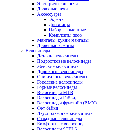
Электрические печи
Дровяные печи
Аксессуары
Экраны
Дровницы
Наборы каминные
Комплекты дров
Мангалы, кухни-мангалы
Дровяные камины
Велосипеды
Детские велосипеды
Подростковые велосипеды
Женские велосипеды
Дорожные велосипеды
Спортивные велосипеды
Городские велосипеды
Горные велосипеды
Велосипеды MTB
Велосипеды Гибрид
Велосипеды фристайл (BMX)
Фэт-байки
Двухподвесные велосипеды
Складные велосипеды
Комфортные велосипеды
Велосипеды STELS