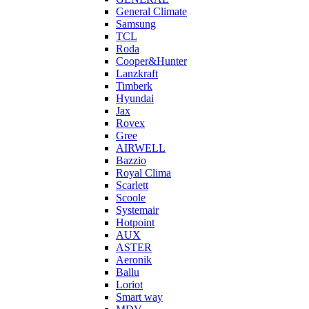
General Climate
Samsung
TCL
Roda
Cooper&Hunter
Lanzkraft
Timberk
Hyundai
Jax
Rovex
Gree
AIRWELL
Bazzio
Royal Clima
Scarlett
Scoole
Systemair
Hotpoint
AUX
ASTER
Aeronik
Ballu
Loriot
Smart way