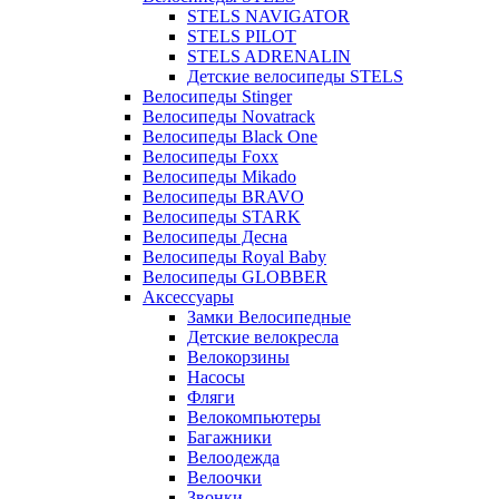
STELS NAVIGATOR
STELS PILOT
STELS ADRENALIN
Детские велосипеды STELS
Велосипеды Stinger
Велосипеды Novatrack
Велосипеды Black One
Велосипеды Foxx
Велосипеды Mikado
Велосипеды BRAVO
Велосипеды STARK
Велосипеды Десна
Велосипеды Royal Baby
Велосипеды GLOBBER
Аксессуары
Замки Велосипедные
Детские велокресла
Велокорзины
Насосы
Фляги
Велокомпьютеры
Багажники
Велоодежда
Велоочки
Звонки