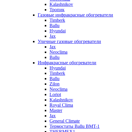
Kalashnikov
Тропик
Газовые инфракрасные обогреватели
Timberk
Ballu
Hyundai
Jax
Уличные газовые обогреватели
Jax
Neoclima
Ballu
Инфракрасные обогреватели
Hyundai
Timberk
Ballu
Zilon
Neoclima
Loriot
Kalashnikov
Royal Clima
Master
Jax
General Climate
Термостаты Ballu BMT-1
THERMEX1