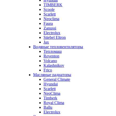
Hyundai
TIMBERK
Scoole
Scarlett
Neoclima
Faura
Zanussi
Electrolux
Stiebel Eltron
Jax
Водяные тепловентиляторы
Тепломаш
Reventon
Volcano
Kalashnikov
Frico
Масляные радиаторы
General Climate
Hyundai
Scarlett
NeoClima
Timberk
Royal Clima
Ballu
Electrolux