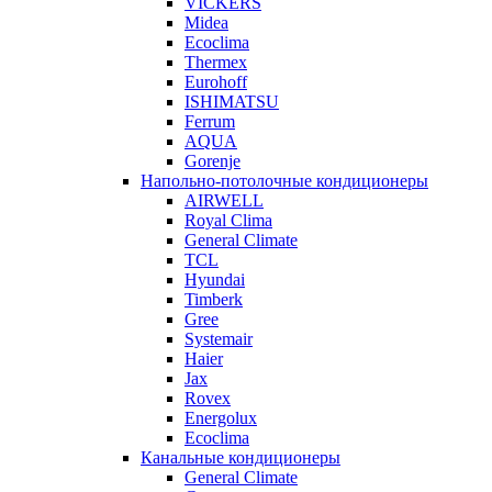
VICKERS
Midea
Ecoclima
Thermex
Eurohoff
ISHIMATSU
Ferrum
AQUA
Gorenje
Напольно-потолочные кондиционеры
AIRWELL
Royal Clima
General Climate
TCL
Hyundai
Timberk
Gree
Systemair
Haier
Jax
Rovex
Energolux
Ecoclima
Канальные кондиционеры
General Climate