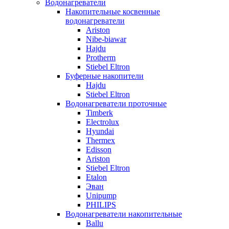
Водонагреватели
Накопительные косвенные
водонагреватели
Ariston
Nibe-biawar
Hajdu
Protherm
Stiebel Eltron
Буферные накопители
Hajdu
Stiebel Eltron
Водонагреватели проточные
Timberk
Electrolux
Hyundai
Thermex
Edisson
Ariston
Stiebel Eltron
Etalon
Эван
Unipump
PHILIPS
Водонагреватели накопительные
Ballu