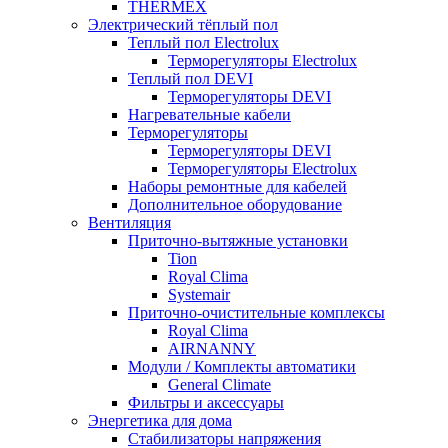
THERMEX
Электрический тёплый пол
Теплый пол Electrolux
Терморегуляторы Electrolux
Теплый пол DEVI
Терморегуляторы DEVI
Нагревательные кабели
Терморегуляторы
Терморегуляторы DEVI
Терморегуляторы Electrolux
Наборы ремонтные для кабелей
Дополнительное оборудование
Вентиляция
Приточно-вытяжные установки
Tion
Royal Clima
Systemair
Приточно-очистительные комплексы
Royal Clima
AIRNANNY
Модули / Комплекты автоматики
General Climate
Фильтры и аксессуары
Энергетика для дома
Стабилизаторы напряжения