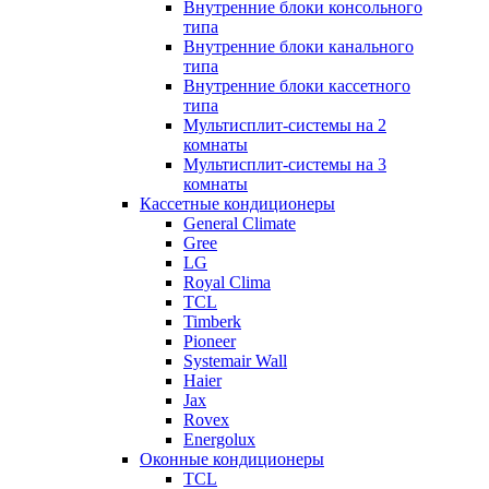
Внутренние блоки консольного
типа
Внутренние блоки канального
типа
Внутренние блоки кассетного
типа
Мультисплит-системы на 2
комнаты
Мультисплит-системы на 3
комнаты
Кассетные кондиционеры
General Climate
Gree
LG
Royal Clima
TCL
Timberk
Pioneer
Systemair Wall
Haier
Jax
Rovex
Energolux
Оконные кондиционеры
TCL