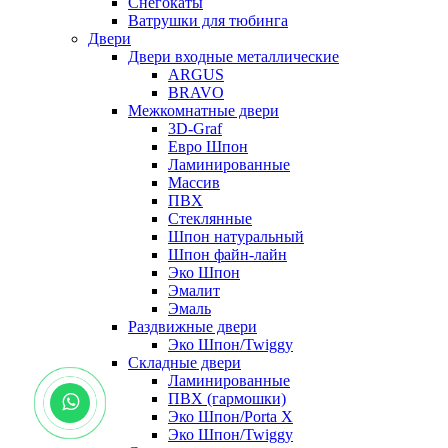
Снегокаты
Ватрушки для тюбинга
Двери
Двери входные металлические
ARGUS
BRAVO
Межкомнатные двери
3D-Graf
Евро Шпон
Ламинированные
Массив
ПВХ
Стеклянные
Шпон натуральный
Шпон файн-лайн
Эко Шпон
Эмалит
Эмаль
Раздвижные двери
Эко Шпон/Twiggy
Складные двери
Ламинированные
ПВХ (гармошки)
Эко Шпон/Porta X
Эко Шпон/Twiggy