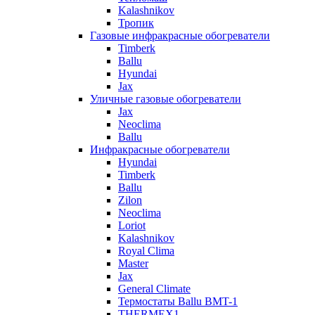
Kalashnikov
Тропик
Газовые инфракрасные обогреватели
Timberk
Ballu
Hyundai
Jax
Уличные газовые обогреватели
Jax
Neoclima
Ballu
Инфракрасные обогреватели
Hyundai
Timberk
Ballu
Zilon
Neoclima
Loriot
Kalashnikov
Royal Clima
Master
Jax
General Climate
Термостаты Ballu BMT-1
THERMEX1