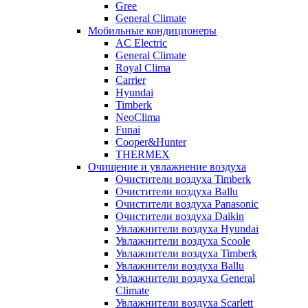
Gree
General Climate
Мобильные кондиционеры
AC Electric
General Climate
Royal Clima
Carrier
Hyundai
Timberk
NeoClima
Funai
Cooper&Hunter
THERMEX
Очищение и увлажнение воздуха
Очистители воздуха Timberk
Очистители воздуха Ballu
Очистители воздуха Panasonic
Очистители воздуха Daikin
Увлажнители воздуха Hyundai
Увлажнители воздуха Scoole
Увлажнители воздуха Timberk
Увлажнители воздуха Ballu
Увлажнители воздуха General
Climate
Увлажнители воздуха Scarlett