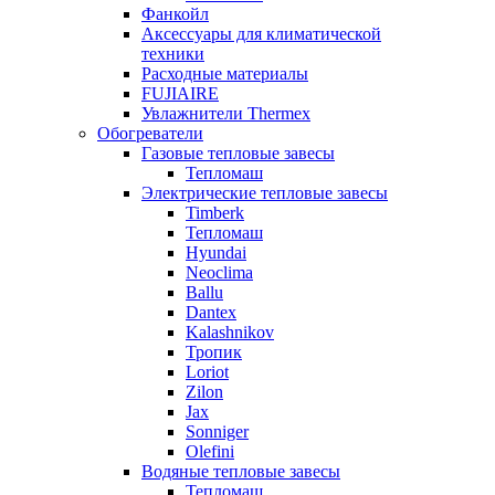
Фанкойл
Аксессуары для климатической
техники
Расходные материалы
FUJIAIRE
Увлажнители Thermex
Обогреватели
Газовые тепловые завесы
Тепломаш
Электрические тепловые завесы
Timberk
Тепломаш
Hyundai
Neoclima
Ballu
Dantex
Kalashnikov
Тропик
Loriot
Zilon
Jax
Sonniger
Olefini
Водяные тепловые завесы
Тепломаш