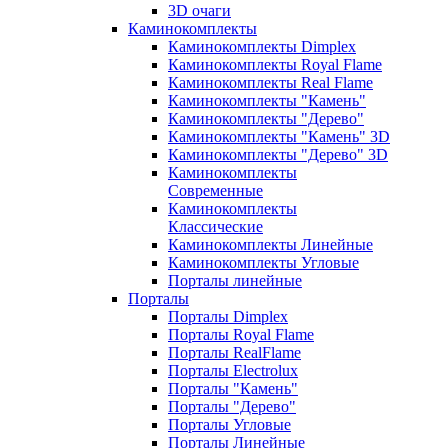
3D очаги
Каминокомплекты
Каминокомплекты Dimplex
Каминокомплекты Royal Flame
Каминокомплекты Real Flame
Каминокомплекты "Камень"
Каминокомплекты "Дерево"
Каминокомплекты "Камень" 3D
Каминокомплекты "Дерево" 3D
Каминокомплекты
Современные
Каминокомплекты
Классические
Каминокомплекты Линейные
Каминокомплекты Угловые
Порталы линейные
Порталы
Порталы Dimplex
Порталы Royal Flame
Порталы RealFlame
Порталы Electrolux
Порталы "Камень"
Порталы "Дерево"
Порталы Угловые
Порталы Линейные