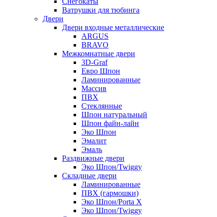
Снегокаты
Ватрушки для тюбинга
Двери
Двери входные металлические
ARGUS
BRAVO
Межкомнатные двери
3D-Graf
Евро Шпон
Ламинированные
Массив
ПВХ
Стеклянные
Шпон натуральный
Шпон файн-лайн
Эко Шпон
Эмалит
Эмаль
Раздвижные двери
Эко Шпон/Twiggy
Складные двери
Ламинированные
ПВХ (гармошки)
Эко Шпон/Porta X
Эко Шпон/Twiggy