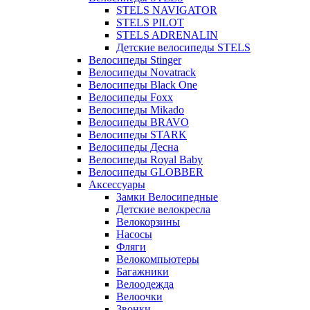
STELS NAVIGATOR
STELS PILOT
STELS ADRENALIN
Детские велосипеды STELS
Велосипеды Stinger
Велосипеды Novatrack
Велосипеды Black One
Велосипеды Foxx
Велосипеды Mikado
Велосипеды BRAVO
Велосипеды STARK
Велосипеды Десна
Велосипеды Royal Baby
Велосипеды GLOBBER
Аксессуары
Замки Велосипедные
Детские велокресла
Велокорзины
Насосы
Фляги
Велокомпьютеры
Багажники
Велоодежда
Велоочки
Звонки