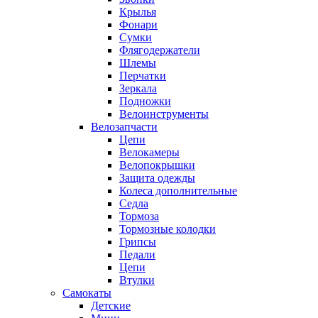
Крылья
Фонари
Сумки
Флягодержатели
Шлемы
Перчатки
Зеркала
Подножки
Велоинструменты
Велозапчасти
Цепи
Велокамеры
Велопокрышки
Защита одежды
Колеса дополнительные
Седла
Тормоза
Тормозные колодки
Грипсы
Педали
Цепи
Втулки
Самокаты
Детские