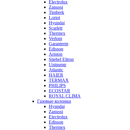
Electrolux
Zanussi
Timberk
Loriot
Hyundai
Scarlett
Thermex
Verloni
Garanterm
Edisson
Ariston
Stiebel Eltron
Unipump
Atlantic
HAIER
TERMAX
PHILIPS
ECOSTAR
ROYAL CLIMA
Газовые колонки
Hyundai
Zanussi
Electrolux
Edisson
Thermex