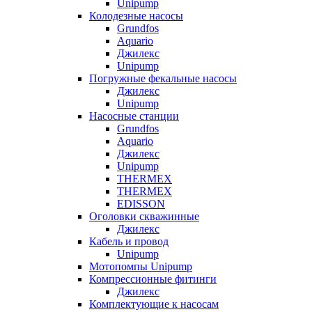
Unipump
Колодезные насосы
Grundfos
Aquario
Джилекс
Unipump
Погружные фекальные насосы
Джилекс
Unipump
Насосные станции
Grundfos
Aquario
Джилекс
Unipump
THERMEX
THERMEX
EDISSON
Оголовки скважинные
Джилекс
Кабель и провод
Unipump
Мотопомпы Unipump
Компрессионные фитинги
Джилекс
Комплектующие к насосам