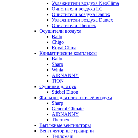
Увлажнители воздуха NeoClima
Очистители воздуха LG
Очистители воздуха Dantex
Увлажнители воздуха Dantex
Очистители Thermex
Осушители воздуха
Ballu
Chigo
Royal Clima
Климатические комплексы
Ballu
Sharp
Winia
AIRNANNY
TION
Сушилки для рук
Stiebel Eltron
Фильтры для очистителей воздуха
Sharp
General Climate
AIRNANNY
Thermex
Вытяжные вентиляторы
Вентиляторные градирни
Тепломаш