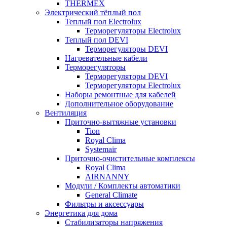
THERMEX
Электрический тёплый пол
Теплый пол Electrolux
Терморегуляторы Electrolux
Теплый пол DEVI
Терморегуляторы DEVI
Нагревательные кабели
Терморегуляторы
Терморегуляторы DEVI
Терморегуляторы Electrolux
Наборы ремонтные для кабелей
Дополнительное оборудование
Вентиляция
Приточно-вытяжные установки
Tion
Royal Clima
Systemair
Приточно-очистительные комплексы
Royal Clima
AIRNANNY
Модули / Комплекты автоматики
General Climate
Фильтры и аксессуары
Энергетика для дома
Стабилизаторы напряжения