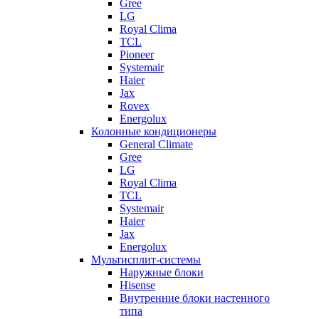
Gree
LG
Royal Clima
TCL
Pioneer
Systemair
Haier
Jax
Rovex
Energolux
Колонные кондиционеры
General Climate
Gree
LG
Royal Clima
TCL
Systemair
Haier
Jax
Energolux
Мультисплит-системы
Наружные блоки
Hisense
Внутренние блоки настенного
типа