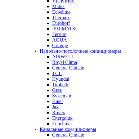
VICKERS
Midea
Ecoclima
Thermex
Eurohoff
ISHIMATSU
Ferrum
AQUA
Gorenje
Напольно-потолочные кондиционеры
AIRWELL
Royal Clima
General Climate
TCL
Hyundai
Timberk
Gree
Systemair
Haier
Jax
Rovex
Energolux
Ecoclima
Канальные кондиционеры
General Climate