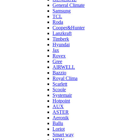
General Climate
Samsung
TCL
Roda
Cooper&Hunter
Lanzkraft
Timberk
Hyundai
Jax
Rovex
Gree
AIRWELL
Bazzio
Royal Clima
Scarlett
Scoole
Systemair
Hotpoint
AUX
ASTER
Aeronik
Ballu
Loriot
Smart way