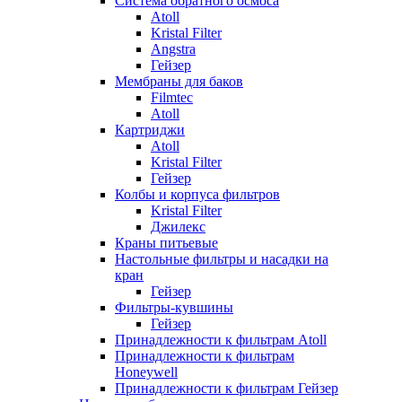
Система обратного осмоса
Atoll
Kristal Filter
Angstra
Гейзер
Мембраны для баков
Filmtec
Atoll
Картриджи
Atoll
Kristal Filter
Гейзер
Колбы и корпуса фильтров
Kristal Filter
Джилекс
Краны питьевые
Настольные фильтры и насадки на
кран
Гейзер
Фильтры-кувшины
Гейзер
Принадлежности к фильтрам Atoll
Принадлежности к фильтрам
Honeywell
Принадлежности к фильтрам Гейзер