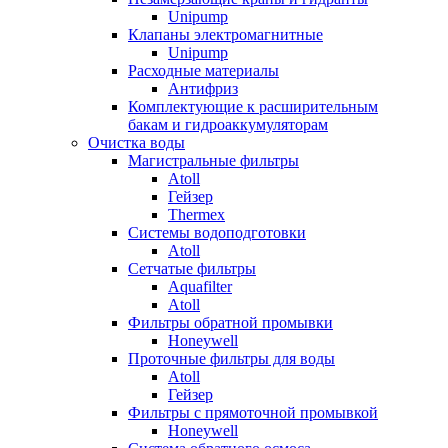
Unipump
Клапаны электромагнитные
Unipump
Расходные материалы
Антифриз
Комплектующие к расширительным
бакам и гидроаккумуляторам
Очистка воды
Магистральные фильтры
Atoll
Гейзер
Thermex
Системы водоподготовки
Atoll
Сетчатые фильтры
Aquafilter
Atoll
Фильтры обратной промывки
Honeywell
Проточные фильтры для воды
Atoll
Гейзер
Фильтры с прямоточной промывкой
Honeywell