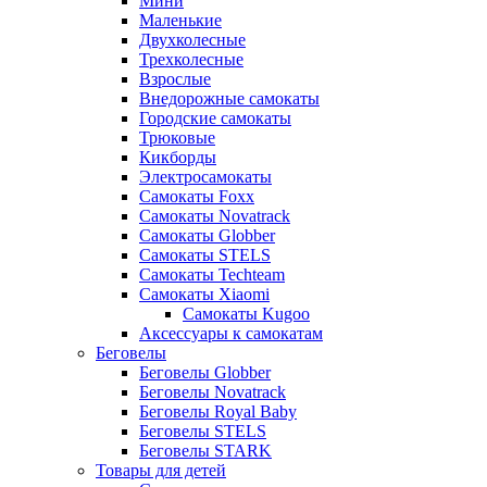
Мини
Маленькие
Двухколесные
Трехколесные
Взрослые
Внедорожные самокаты
Городские самокаты
Трюковые
Кикборды
Электросамокаты
Самокаты Foxx
Самокаты Novatrack
Самокаты Globber
Самокаты STELS
Самокаты Techteam
Самокаты Xiaomi
Самокаты Kugoo
Аксессуары к самокатам
Беговелы
Беговелы Globber
Беговелы Novatrack
Беговелы Royal Baby
Беговелы STELS
Беговелы STARK
Товары для детей