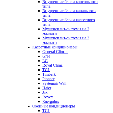
Внутренние блоки консольного
типа
Внутренние блоки канального
типа
Внутренние блоки кассетного
типа
Мультисплит-системы на 2
комнаты
Мультисплит-системы на 3
комнаты
Кассетные кондиционеры
General Climate
Gree
LG
Royal Clima
TCL
Timberk
Pioneer
Systemair Wall
Haier
Jax
Rovex
Energolux
Оконные кондиционеры
TCL