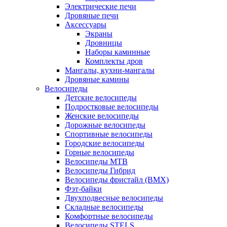
Электрические печи
Дровяные печи
Аксессуары
Экраны
Дровницы
Наборы каминные
Комплекты дров
Мангалы, кухни-мангалы
Дровяные камины
Велосипеды
Детские велосипеды
Подростковые велосипеды
Женские велосипеды
Дорожные велосипеды
Спортивные велосипеды
Городские велосипеды
Горные велосипеды
Велосипеды MTB
Велосипеды Гибрид
Велосипеды фристайл (BMX)
Фэт-байки
Двухподвесные велосипеды
Складные велосипеды
Комфортные велосипеды
Велосипеды STELS