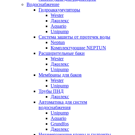
Водоснабжение
Гидроаккумуляторы
Wester
Джилекс
Aquario
Unipump
Система защиты от протечек воды
Neptun
Комплектующие NEPTUN
Расширительные баки
Wester
Джилекс
Unipump
Мембраны для баков
Wester
Unipump
Трубы ПНД
Джилекс
Автоматика для систем
водоснабжения
Unipump
Aquario
Grundfos
Джилекс
Незамерзающие краны и гидранты