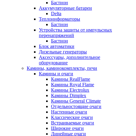
Бастион
Аккумуляторные батареи
Delta
Теплоинформаторы
Бастион
Устройства защиты от импульсных
перенапряжений
Бастион
Блок автоматики
Дизельные генераторы
Аксессуары, дополнительное
оборудование
Камины, каминокомплекты, печи
Камины и очаги
Камины RealFlame
Камины Royal Flame
Камины Electrolux
Камины Dimplex
Камины General Climate
Отдельностоящие очаги
Настенные очаги
Классические очаги
Встраиваемые очаги
Широкие очаги
Линейные очаги