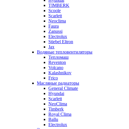
Hyundai
TIMBERK
Scoole
Scarlett
Neoclima
Faura
Zanussi
Electrolux
Stiebel Eltron
Jax
Водяные тепловентиляторы
Тепломаш
Reventon
Volcano
Kalashnikov
Frico
Масляные радиаторы
General Climate
Hyundai
Scarlett
NeoClima
Timberk
Royal Clima
Ballu
Electrolux