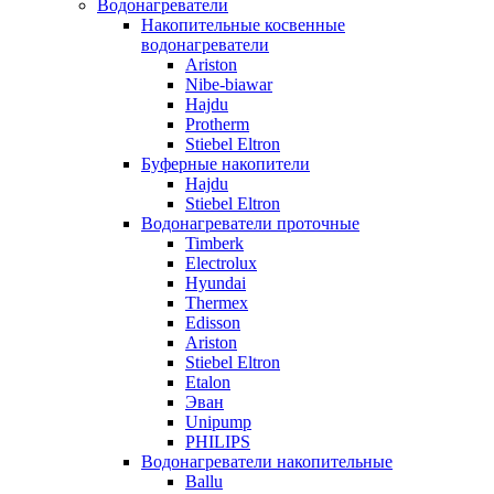
Водонагреватели
Накопительные косвенные
водонагреватели
Ariston
Nibe-biawar
Hajdu
Protherm
Stiebel Eltron
Буферные накопители
Hajdu
Stiebel Eltron
Водонагреватели проточные
Timberk
Electrolux
Hyundai
Thermex
Edisson
Ariston
Stiebel Eltron
Etalon
Эван
Unipump
PHILIPS
Водонагреватели накопительные
Ballu