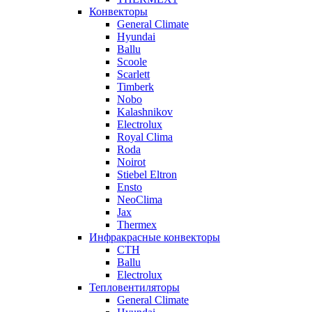
Конвекторы
General Climate
Hyundai
Ballu
Scoole
Scarlett
Timberk
Nobo
Kalashnikov
Electrolux
Royal Clima
Roda
Noirot
Stiebel Eltron
Ensto
NeoClima
Jax
Thermex
Инфракрасные конвекторы
CTH
Ballu
Electrolux
Тепловентиляторы
General Climate