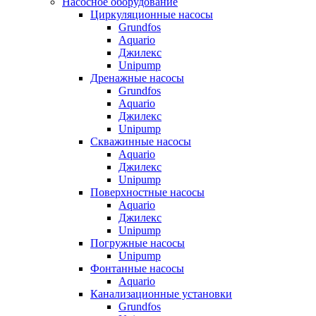
Насосное оборудование
Циркуляционные насосы
Grundfos
Aquario
Джилекс
Unipump
Дренажные насосы
Grundfos
Aquario
Джилекс
Unipump
Скважинные насосы
Aquario
Джилекс
Unipump
Поверхностные насосы
Aquario
Джилекс
Unipump
Погружные насосы
Unipump
Фонтанные насосы
Aquario
Канализационные установки
Grundfos