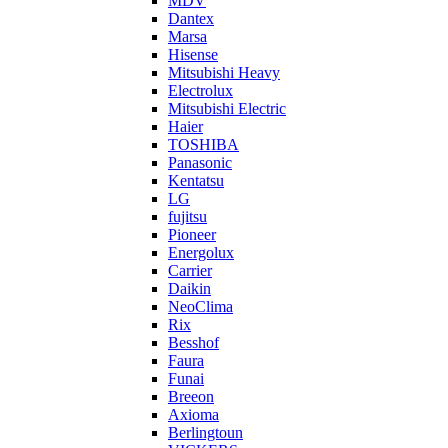
MDV
Dantex
Marsa
Hisense
Mitsubishi Heavy
Electrolux
Mitsubishi Electric
Haier
TOSHIBA
Panasonic
Kentatsu
LG
fujitsu
Pioneer
Energolux
Carrier
Daikin
NeoClima
Rix
Besshof
Faura
Funai
Breeon
Axioma
Berlingtoun