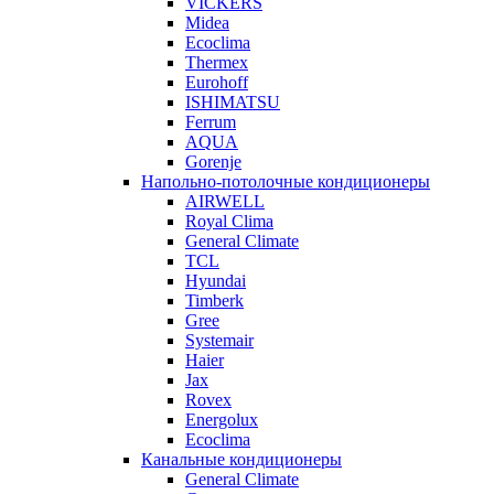
VICKERS
Midea
Ecoclima
Thermex
Eurohoff
ISHIMATSU
Ferrum
AQUA
Gorenje
Напольно-потолочные кондиционеры
AIRWELL
Royal Clima
General Climate
TCL
Hyundai
Timberk
Gree
Systemair
Haier
Jax
Rovex
Energolux
Ecoclima
Канальные кондиционеры
General Climate