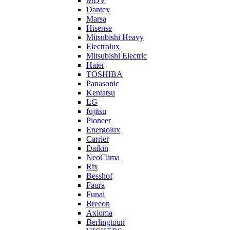
MDV
Dantex
Marsa
Hisense
Mitsubishi Heavy
Electrolux
Mitsubishi Electric
Haier
TOSHIBA
Panasonic
Kentatsu
LG
fujitsu
Pioneer
Energolux
Carrier
Daikin
NeoClima
Rix
Besshof
Faura
Funai
Breeon
Axioma
Berlingtoun