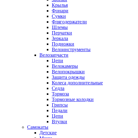
Крылья
Фонари
Сумки
Флягодержатели
Шлемы
Перчатки
Зеркала
Подножки
Велоинструменты
Велозапчасти
Цепи
Велокамеры
Велопокрышки
Защита одежды
Колеса дополнительные
Седла
Тормоза
Тормозные колодки
Грипсы
Педали
Цепи
Втулки
Самокаты
Детские