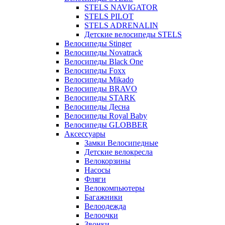
STELS NAVIGATOR
STELS PILOT
STELS ADRENALIN
Детские велосипеды STELS
Велосипеды Stinger
Велосипеды Novatrack
Велосипеды Black One
Велосипеды Foxx
Велосипеды Mikado
Велосипеды BRAVO
Велосипеды STARK
Велосипеды Десна
Велосипеды Royal Baby
Велосипеды GLOBBER
Аксессуары
Замки Велосипедные
Детские велокресла
Велокорзины
Насосы
Фляги
Велокомпьютеры
Багажники
Велоодежда
Велоочки
Звонки