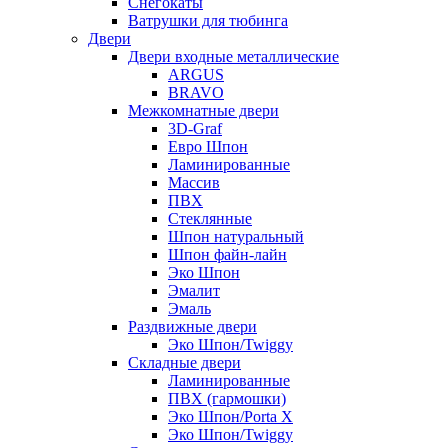
Снегокаты
Ватрушки для тюбинга
Двери
Двери входные металлические
ARGUS
BRAVO
Межкомнатные двери
3D-Graf
Евро Шпон
Ламинированные
Массив
ПВХ
Стеклянные
Шпон натуральный
Шпон файн-лайн
Эко Шпон
Эмалит
Эмаль
Раздвижные двери
Эко Шпон/Twiggy
Складные двери
Ламинированные
ПВХ (гармошки)
Эко Шпон/Porta X
Эко Шпон/Twiggy