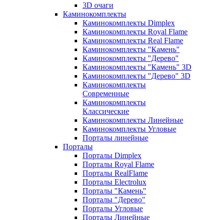
3D очаги
Каминокомплекты
Каминокомплекты Dimplex
Каминокомплекты Royal Flame
Каминокомплекты Real Flame
Каминокомплекты "Камень"
Каминокомплекты "Дерево"
Каминокомплекты "Камень" 3D
Каминокомплекты "Дерево" 3D
Каминокомплекты
Современные
Каминокомплекты
Классические
Каминокомплекты Линейные
Каминокомплекты Угловые
Порталы линейные
Порталы
Порталы Dimplex
Порталы Royal Flame
Порталы RealFlame
Порталы Electrolux
Порталы "Камень"
Порталы "Дерево"
Порталы Угловые
Порталы Линейные