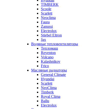
Hyundai
TIMBERK
Scoole
Scarlett
Neoclima
Faura
Zanussi
Electrolux
Stiebel Eltron
Jax
Водяные тепловентиляторы
Тепломаш
Reventon
Volcano
Kalashnikov
Frico
Масляные радиаторы
General Climate
Hyundai
Scarlett
NeoClima
Timberk
Royal Clima
Ballu
Electrolux