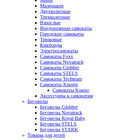
Мини
Маленькие
Двухколесные
Трехколесные
Взрослые
Внедорожные самокаты
Городские самокаты
Трюковые
Кикборды
Электросамокаты
Самокаты Foxx
Самокаты Novatrack
Самокаты Globber
Самокаты STELS
Самокаты Techteam
Самокаты Xiaomi
Самокаты Kugoo
Аксессуары к самокатам
Беговелы
Беговелы Globber
Беговелы Novatrack
Беговелы Royal Baby
Беговелы STELS
Беговелы STARK
Товары для детей