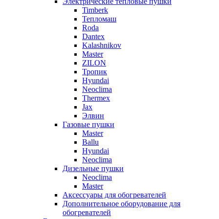
Электрические тепловые пушки
Timberk
Тепломаш
Roda
Dantex
Kalashnikov
Master
ZILON
Тропик
Hyundai
Neoclima
Thermex
Jax
Элвин
Газовые пушки
Master
Ballu
Hyundai
Neoclima
Дизельные пушки
Neoclima
Master
Аксессуары для обогревателей
Дополнительное оборудование для
обогревателей