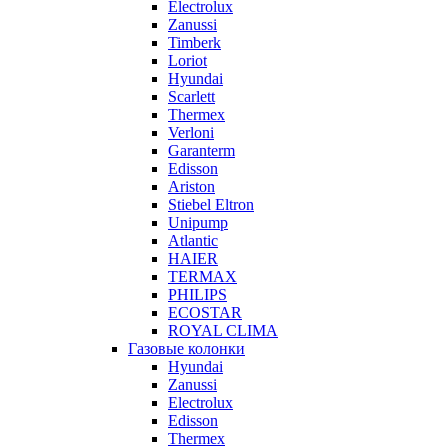
Electrolux
Zanussi
Timberk
Loriot
Hyundai
Scarlett
Thermex
Verloni
Garanterm
Edisson
Ariston
Stiebel Eltron
Unipump
Atlantic
HAIER
TERMAX
PHILIPS
ECOSTAR
ROYAL CLIMA
Газовые колонки
Hyundai
Zanussi
Electrolux
Edisson
Thermex