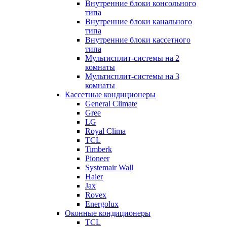
Внутренние блоки консольного
типа
Внутренние блоки канального
типа
Внутренние блоки кассетного
типа
Мультисплит-системы на 2
комнаты
Мультисплит-системы на 3
комнаты
Кассетные кондиционеры
General Climate
Gree
LG
Royal Clima
TCL
Timberk
Pioneer
Systemair Wall
Haier
Jax
Rovex
Energolux
Оконные кондиционеры
TCL