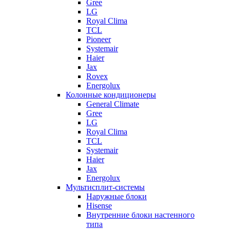
Gree
LG
Royal Clima
TCL
Pioneer
Systemair
Haier
Jax
Rovex
Energolux
Колонные кондиционеры
General Climate
Gree
LG
Royal Clima
TCL
Systemair
Haier
Jax
Energolux
Мультисплит-системы
Наружные блоки
Hisense
Внутренние блоки настенного
типа