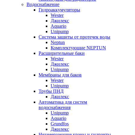
Водоснабжение
Гидроаккумуляторы
Wester
Джилекс
Aquario
Unipump
Система защиты от протечек воды
Neptun
Комплектующие NEPTUN
Расширительные баки
Wester
Джилекс
Unipump
Мембраны для баков
Wester
Unipump
Трубы ПНД
Джилекс
Автоматика для систем
водоснабжения
Unipump
Aquario
Grundfos
Джилекс
Незамерзающие краны и гидранты