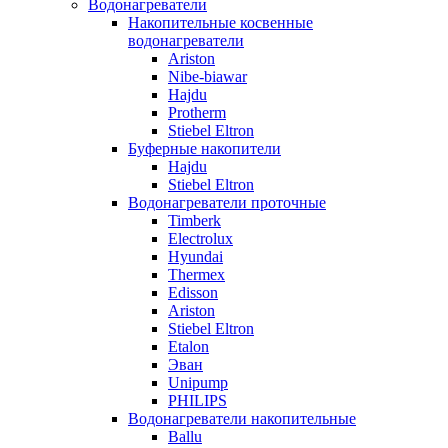
Водонагреватели
Накопительные косвенные
водонагреватели
Ariston
Nibe-biawar
Hajdu
Protherm
Stiebel Eltron
Буферные накопители
Hajdu
Stiebel Eltron
Водонагреватели проточные
Timberk
Electrolux
Hyundai
Thermex
Edisson
Ariston
Stiebel Eltron
Etalon
Эван
Unipump
PHILIPS
Водонагреватели накопительные
Ballu