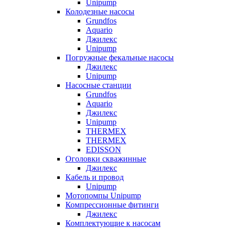
Unipump
Колодезные насосы
Grundfos
Aquario
Джилекс
Unipump
Погружные фекальные насосы
Джилекс
Unipump
Насосные станции
Grundfos
Aquario
Джилекс
Unipump
THERMEX
THERMEX
EDISSON
Оголовки скважинные
Джилекс
Кабель и провод
Unipump
Мотопомпы Unipump
Компрессионные фитинги
Джилекс
Комплектующие к насосам