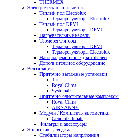
THERMEX
Электрический тёплый пол
Теплый пол Electrolux
Терморегуляторы Electrolux
Теплый пол DEVI
Терморегуляторы DEVI
Нагревательные кабели
Терморегуляторы
Терморегуляторы DEVI
Терморегуляторы Electrolux
Наборы ремонтные для кабелей
Дополнительное оборудование
Вентиляция
Приточно-вытяжные установки
Tion
Royal Clima
Systemair
Приточно-очистительные комплексы
Royal Clima
AIRNANNY
Модули / Комплекты автоматики
General Climate
Фильтры и аксессуары
Энергетика для дома
Стабилизаторы напряжения