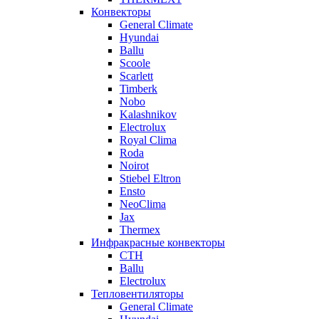
Конвекторы
General Climate
Hyundai
Ballu
Scoole
Scarlett
Timberk
Nobo
Kalashnikov
Electrolux
Royal Clima
Roda
Noirot
Stiebel Eltron
Ensto
NeoClima
Jax
Thermex
Инфракрасные конвекторы
CTH
Ballu
Electrolux
Тепловентиляторы
General Climate