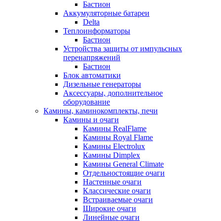
Бастион
Аккумуляторные батареи
Delta
Теплоинформаторы
Бастион
Устройства защиты от импульсных
перенапряжений
Бастион
Блок автоматики
Дизельные генераторы
Аксессуары, дополнительное
оборудование
Камины, каминокомплекты, печи
Камины и очаги
Камины RealFlame
Камины Royal Flame
Камины Electrolux
Камины Dimplex
Камины General Climate
Отдельностоящие очаги
Настенные очаги
Классические очаги
Встраиваемые очаги
Широкие очаги
Линейные очаги