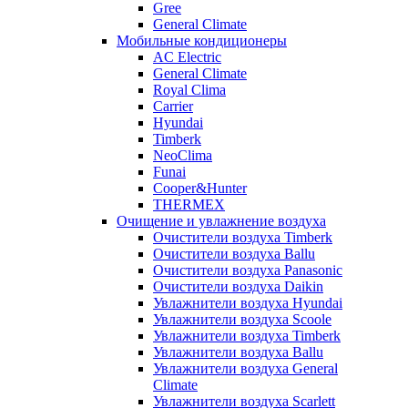
Gree
General Climate
Мобильные кондиционеры
AC Electric
General Climate
Royal Clima
Carrier
Hyundai
Timberk
NeoClima
Funai
Cooper&Hunter
THERMEX
Очищение и увлажнение воздуха
Очистители воздуха Timberk
Очистители воздуха Ballu
Очистители воздуха Panasonic
Очистители воздуха Daikin
Увлажнители воздуха Hyundai
Увлажнители воздуха Scoole
Увлажнители воздуха Timberk
Увлажнители воздуха Ballu
Увлажнители воздуха General
Climate
Увлажнители воздуха Scarlett