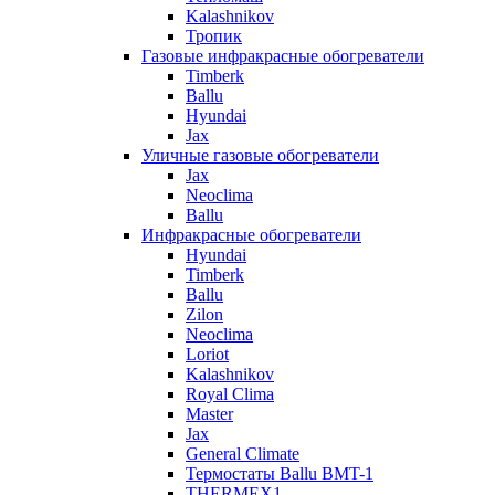
Kalashnikov
Тропик
Газовые инфракрасные обогреватели
Timberk
Ballu
Hyundai
Jax
Уличные газовые обогреватели
Jax
Neoclima
Ballu
Инфракрасные обогреватели
Hyundai
Timberk
Ballu
Zilon
Neoclima
Loriot
Kalashnikov
Royal Clima
Master
Jax
General Climate
Термостаты Ballu BMT-1
THERMEX1