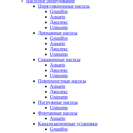
Насосное оборудование
Циркуляционные насосы
Grundfos
Aquario
Джилекс
Unipump
Дренажные насосы
Grundfos
Aquario
Джилекс
Unipump
Скважинные насосы
Aquario
Джилекс
Unipump
Поверхностные насосы
Aquario
Джилекс
Unipump
Погружные насосы
Unipump
Фонтанные насосы
Aquario
Канализационные установки
Grundfos