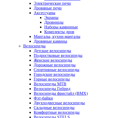
Электрические печи
Дровяные печи
Аксессуары
Экраны
Дровницы
Наборы каминные
Комплекты дров
Мангалы, кухни-мангалы
Дровяные камины
Велосипеды
Детские велосипеды
Подростковые велосипеды
Женские велосипеды
Дорожные велосипеды
Спортивные велосипеды
Городские велосипеды
Горные велосипеды
Велосипеды MTB
Велосипеды Гибрид
Велосипеды фристайл (BMX)
Фэт-байки
Двухподвесные велосипеды
Складные велосипеды
Комфортные велосипеды
Велосипеды STELS