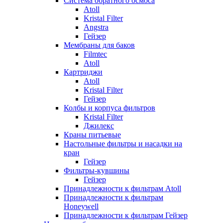
Система обратного осмоса
Atoll
Kristal Filter
Angstra
Гейзер
Мембраны для баков
Filmtec
Atoll
Картриджи
Atoll
Kristal Filter
Гейзер
Колбы и корпуса фильтров
Kristal Filter
Джилекс
Краны питьевые
Настольные фильтры и насадки на
кран
Гейзер
Фильтры-кувшины
Гейзер
Принадлежности к фильтрам Atoll
Принадлежности к фильтрам
Honeywell
Принадлежности к фильтрам Гейзер