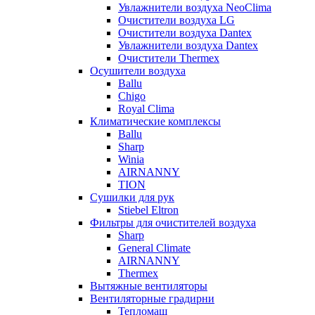
Увлажнители воздуха NeoClima
Очистители воздуха LG
Очистители воздуха Dantex
Увлажнители воздуха Dantex
Очистители Thermex
Осушители воздуха
Ballu
Chigo
Royal Clima
Климатические комплексы
Ballu
Sharp
Winia
AIRNANNY
TION
Сушилки для рук
Stiebel Eltron
Фильтры для очистителей воздуха
Sharp
General Climate
AIRNANNY
Thermex
Вытяжные вентиляторы
Вентиляторные градирни
Тепломаш