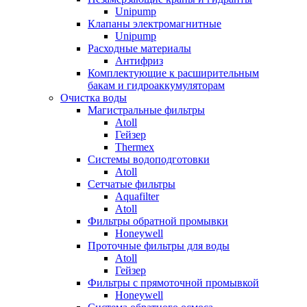
Unipump
Клапаны электромагнитные
Unipump
Расходные материалы
Антифриз
Комплектующие к расширительным
бакам и гидроаккумуляторам
Очистка воды
Магистральные фильтры
Atoll
Гейзер
Thermex
Системы водоподготовки
Atoll
Сетчатые фильтры
Aquafilter
Atoll
Фильтры обратной промывки
Honeywell
Проточные фильтры для воды
Atoll
Гейзер
Фильтры с прямоточной промывкой
Honeywell