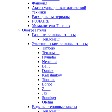
Фанкойл
Аксессуары для климатической
техники
Расходные материалы
FUJIAIRE
Увлажнители Thermex
Обогреватели
Газовые тепловые завесы
Тепломаш
Электрические тепловые завесы
Timberk
Тепломаш
Hyundai
Neoclima
Ballu
Dantex
Kalashnikov
Тропик
Loriot
Zilon
Jax
Sonniger
Olefini
Водяные тепловые завесы
Тепломаш