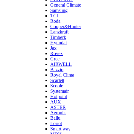
General Climate
Samsung
TCL
Roda
Cooper&Hunter
Lanzkraft
Timberk
Hyundai
Jax
Rovex
Gree
AIRWELL
Bazzio
Royal Clima
Scarlett
Scoole
Systemair
Hotpoint
AUX
ASTER
Aeronik
Ballu
Loriot
Smart way