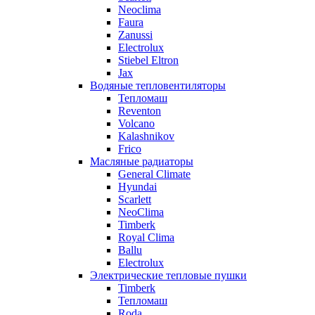
Neoclima
Faura
Zanussi
Electrolux
Stiebel Eltron
Jax
Водяные тепловентиляторы
Тепломаш
Reventon
Volcano
Kalashnikov
Frico
Масляные радиаторы
General Climate
Hyundai
Scarlett
NeoClima
Timberk
Royal Clima
Ballu
Electrolux
Электрические тепловые пушки
Timberk
Тепломаш
Roda