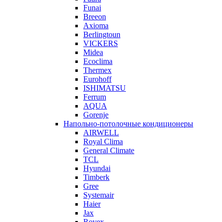
Funai
Breeon
Axioma
Berlingtoun
VICKERS
Midea
Ecoclima
Thermex
Eurohoff
ISHIMATSU
Ferrum
AQUA
Gorenje
Напольно-потолочные кондиционеры
AIRWELL
Royal Clima
General Climate
TCL
Hyundai
Timberk
Gree
Systemair
Haier
Jax
Rovex