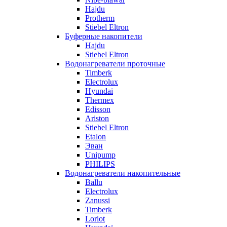
Hajdu
Protherm
Stiebel Eltron
Буферные накопители
Hajdu
Stiebel Eltron
Водонагреватели проточные
Timberk
Electrolux
Hyundai
Thermex
Edisson
Ariston
Stiebel Eltron
Etalon
Эван
Unipump
PHILIPS
Водонагреватели накопительные
Ballu
Electrolux
Zanussi
Timberk
Loriot