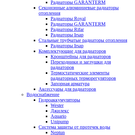
Радиаторы GARANTERM
Секционные алюминиевые радиаторы
отопления
Радиаторы Royal
Радиаторы GARANTERM
Радиаторы Rifar
Радиаторы Irsap
Стальные трубчатые радиаторы отопления
Радиаторы Irsap
Комплектующие для радиаторов
Кронштейны для радиаторов
Переходники и заглушки для
радиаторов
Термостатические элементы
радиаторных терморегуляторов
Запорная арматура
Аксессуары для радиаторов
Водоснабжение
Гидроаккумуляторы
Wester
Джилекс
Aquario
Unipump
Система защиты от протечек воды
Neptun