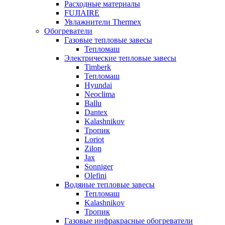
Расходные материалы
FUJIAIRE
Увлажнители Thermex
Обогреватели
Газовые тепловые завесы
Тепломаш
Электрические тепловые завесы
Timberk
Тепломаш
Hyundai
Neoclima
Ballu
Dantex
Kalashnikov
Тропик
Loriot
Zilon
Jax
Sonniger
Olefini
Водяные тепловые завесы
Тепломаш
Kalashnikov
Тропик
Газовые инфракрасные обогреватели