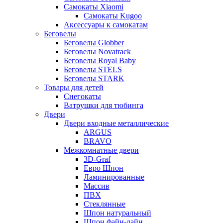
Самокаты Xiaomi
Самокаты Kugoo
Аксессуары к самокатам
Беговелы
Беговелы Globber
Беговелы Novatrack
Беговелы Royal Baby
Беговелы STELS
Беговелы STARK
Товары для детей
Снегокаты
Ватрушки для тюбинга
Двери
Двери входные металлические
ARGUS
BRAVO
Межкомнатные двери
3D-Graf
Евро Шпон
Ламинированные
Массив
ПВХ
Стеклянные
Шпон натуральный
Шпон файн-лайн