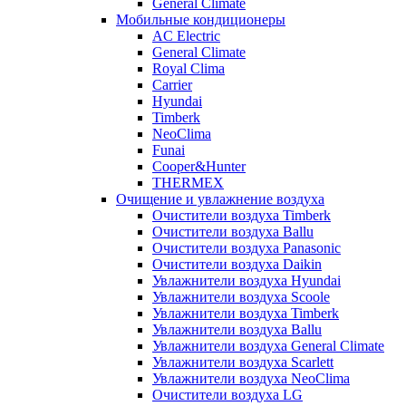
General Climate
Мобильные кондиционеры
AC Electric
General Climate
Royal Clima
Carrier
Hyundai
Timberk
NeoClima
Funai
Cooper&Hunter
THERMEX
Очищение и увлажнение воздуха
Очистители воздуха Timberk
Очистители воздуха Ballu
Очистители воздуха Panasonic
Очистители воздуха Daikin
Увлажнители воздуха Hyundai
Увлажнители воздуха Scoole
Увлажнители воздуха Timberk
Увлажнители воздуха Ballu
Увлажнители воздуха General Climate
Увлажнители воздуха Scarlett
Увлажнители воздуха NeoClima
Очистители воздуха LG