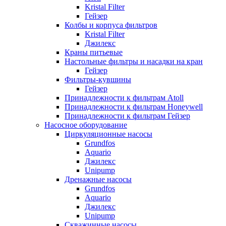
Kristal Filter
Гейзер
Колбы и корпуса фильтров
Kristal Filter
Джилекс
Краны питьевые
Настольные фильтры и насадки на кран
Гейзер
Фильтры-кувшины
Гейзер
Принадлежности к фильтрам Atoll
Принадлежности к фильтрам Honeywell
Принадлежности к фильтрам Гейзер
Насосное оборудование
Циркуляционные насосы
Grundfos
Aquario
Джилекс
Unipump
Дренажные насосы
Grundfos
Aquario
Джилекс
Unipump
Скважинные насосы