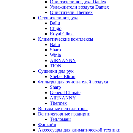
Очистители воздуха Dantex
Увлажнители воздуха Dantex
Очистители Thermex
Осушители воздуха
Ballu
Chigo
Royal Clima
Климатические комплексы
Ballu
Sharp
Winia
AIRNANNY
TION
Сушилки для рук
Stiebel Eltron
Фильтры для очистителей воздуха
Sharp
General Climate
AIRNANNY
Thermex
Вытяжные вентиляторы
Вентиляторные градирни
Тепломаш
Фанкойл
Аксессуары для климатической техники