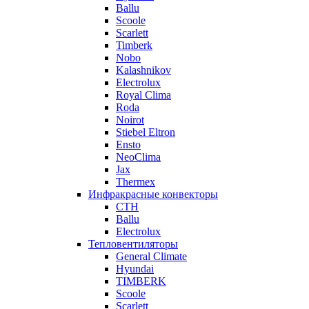
Ballu
Scoole
Scarlett
Timberk
Nobo
Kalashnikov
Electrolux
Royal Clima
Roda
Noirot
Stiebel Eltron
Ensto
NeoClima
Jax
Thermex
Инфракрасные конвекторы
CTH
Ballu
Electrolux
Тепловентиляторы
General Climate
Hyundai
TIMBERK
Scoole
Scarlett