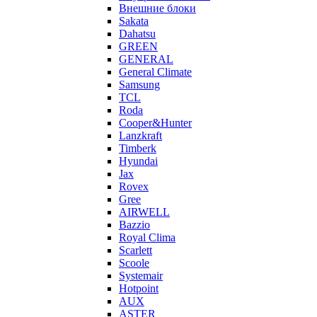
Внешние блоки
Sakata
Dahatsu
GREEN
GENERAL
General Climate
Samsung
TCL
Roda
Cooper&Hunter
Lanzkraft
Timberk
Hyundai
Jax
Rovex
Gree
AIRWELL
Bazzio
Royal Clima
Scarlett
Scoole
Systemair
Hotpoint
AUX
ASTER