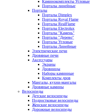
Каминокомплекты Угловые
Порталы линейные
Порталы
Порталы Dimplex
Порталы Royal Flame
Порталы RealFlame
Порталы Electrolux
Порталы "Камень"
Порталы "Дерево"
Порталы Угловые
Порталы Линейные
Электрические печи
Дровяные печи
Аксессуары
Экраны
Дровницы
Наборы каминные
Комплекты дров
Мангалы, кухни-мангалы
Дровяные камины
Велосипеды
Детские велосипеды
Подростковые велосипеды
Женские велосипеды
Дорожные велосипеды