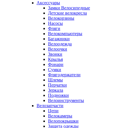
Аксессуары
Замки Велосипедные
Детские велокресла
Велокорзины
Насосы
Фляги
Велокомпьютеры
Багажники
Велоодежда
Велоочки
Звонки
Крылья
Фонари
Сумки
Флягодержатели
Шлемы
Перчатки
Зеркала
Подножки
Велоинструменты
Велозапчасти
Цепи
Велокамеры
Велопокрышки
Защита одежды