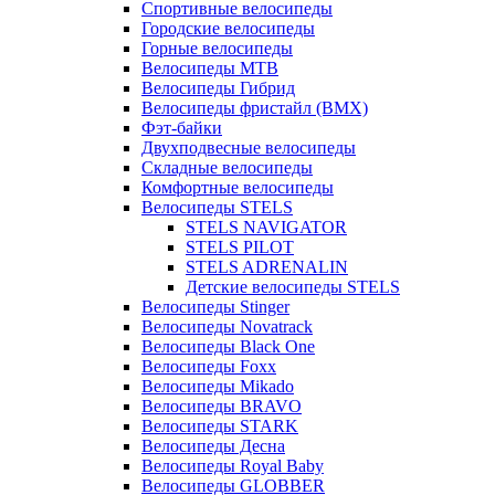
Спортивные велосипеды
Городские велосипеды
Горные велосипеды
Велосипеды MTB
Велосипеды Гибрид
Велосипеды фристайл (BMX)
Фэт-байки
Двухподвесные велосипеды
Складные велосипеды
Комфортные велосипеды
Велосипеды STELS
STELS NAVIGATOR
STELS PILOT
STELS ADRENALIN
Детские велосипеды STELS
Велосипеды Stinger
Велосипеды Novatrack
Велосипеды Black One
Велосипеды Foxx
Велосипеды Mikado
Велосипеды BRAVO
Велосипеды STARK
Велосипеды Десна
Велосипеды Royal Baby
Велосипеды GLOBBER