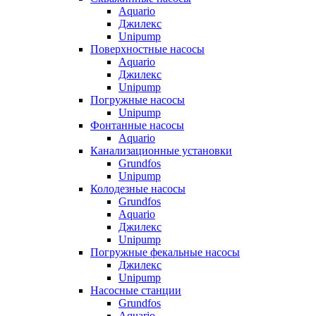
Aquario
Джилекс
Unipump
Поверхностные насосы
Aquario
Джилекс
Unipump
Погружные насосы
Unipump
Фонтанные насосы
Aquario
Канализационные установки
Grundfos
Unipump
Колодезные насосы
Grundfos
Aquario
Джилекс
Unipump
Погружные фекальные насосы
Джилекс
Unipump
Насосные станции
Grundfos
Aquario