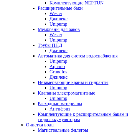
Комплектующие NEPTUN
Расширительные баки
Wester
Джилекс
Unipump
Мембраны для баков
Wester
Unipump
Трубы ПНД
Джилекс
Автоматика для систем водоснабжения
Unipump
Aquario
Grundfos
Джилекс
Незамерзающие краны и гидранты
Unipump
Клапаны электромагнитные
Unipump
Расходные материалы
Антифриз
Комплектующие к расширительным бакам и
гидроаккумуляторам
Очистка воды
Магистральные фильтры