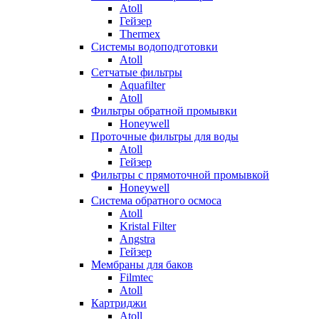
Atoll
Гейзер
Thermex
Системы водоподготовки
Atoll
Сетчатые фильтры
Aquafilter
Atoll
Фильтры обратной промывки
Honeywell
Проточные фильтры для воды
Atoll
Гейзер
Фильтры с прямоточной промывкой
Honeywell
Система обратного осмоса
Atoll
Kristal Filter
Angstra
Гейзер
Мембраны для баков
Filmtec
Atoll
Картриджи
Atoll