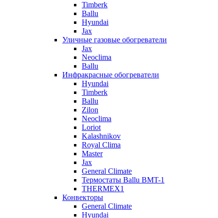
Timberk
Ballu
Hyundai
Jax
Уличные газовые обогреватели
Jax
Neoclima
Ballu
Инфракрасные обогреватели
Hyundai
Timberk
Ballu
Zilon
Neoclima
Loriot
Kalashnikov
Royal Clima
Master
Jax
General Climate
Термостаты Ballu BMT-1
THERMEX1
Конвекторы
General Climate
Hyundai