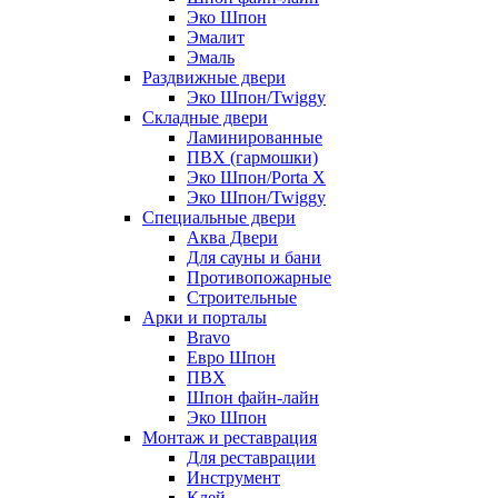
Эко Шпон
Эмалит
Эмаль
Раздвижные двери
Эко Шпон/Twiggy
Складные двери
Ламинированные
ПВХ (гармошки)
Эко Шпон/Porta X
Эко Шпон/Twiggy
Специальные двери
Аква Двери
Для сауны и бани
Противопожарные
Строительные
Арки и порталы
Bravo
Евро Шпон
ПВХ
Шпон файн-лайн
Эко Шпон
Монтаж и реставрация
Для реставрации
Инструмент
Клей