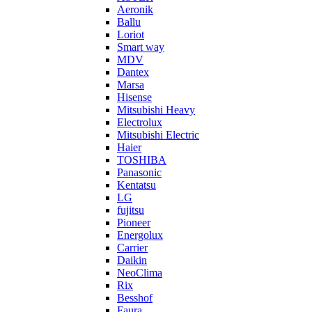
Aeronik
Ballu
Loriot
Smart way
MDV
Dantex
Marsa
Hisense
Mitsubishi Heavy
Electrolux
Mitsubishi Electric
Haier
TOSHIBA
Panasonic
Kentatsu
LG
fujitsu
Pioneer
Energolux
Carrier
Daikin
NeoClima
Rix
Besshof
Faura