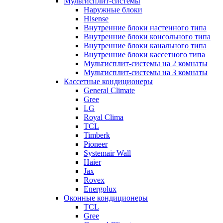
Мультисплит-системы
Наружные блоки
Hisense
Внутренние блоки настенного типа
Внутренние блоки консольного типа
Внутренние блоки канального типа
Внутренние блоки кассетного типа
Мультисплит-системы на 2 комнаты
Мультисплит-системы на 3 комнаты
Кассетные кондиционеры
General Climate
Gree
LG
Royal Clima
TCL
Timberk
Pioneer
Systemair Wall
Haier
Jax
Rovex
Energolux
Оконные кондиционеры
TCL
Gree