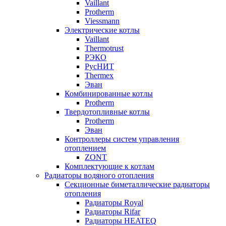
Vaillant
Protherm
Viessmann
Электрические котлы
Vaillant
Thermotrust
РЭКО
РусНИТ
Thermex
Эван
Комбинированные котлы
Protherm
Твердотопливные котлы
Protherm
Эван
Контроллеры систем управления
отоплением
ZONT
Комплектующие к котлам
Радиаторы водяного отопления
Секционные биметаллические радиаторы
отопления
Радиаторы Royal
Радиаторы Rifar
Радиаторы HEATEQ