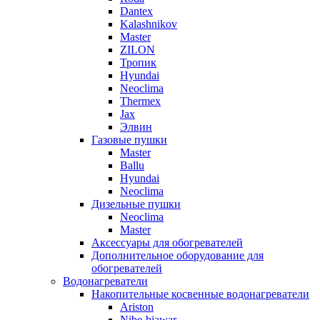
Dantex
Kalashnikov
Master
ZILON
Тропик
Hyundai
Neoclima
Thermex
Jax
Элвин
Газовые пушки
Master
Ballu
Hyundai
Neoclima
Дизельные пушки
Neoclima
Master
Аксессуары для обогревателей
Дополнительное оборудование для
обогревателей
Водонагреватели
Накопительные косвенные водонагреватели
Ariston
Nibe-biawar