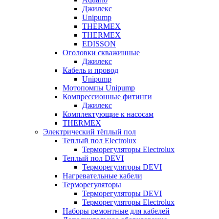
Джилекс
Unipump
THERMEX
THERMEX
EDISSON
Оголовки скважинные
Джилекс
Кабель и провод
Unipump
Мотопомпы Unipump
Компрессионные фитинги
Джилекс
Комплектующие к насосам
THERMEX
Электрический тёплый пол
Теплый пол Electrolux
Терморегуляторы Electrolux
Теплый пол DEVI
Терморегуляторы DEVI
Нагревательные кабели
Терморегуляторы
Терморегуляторы DEVI
Терморегуляторы Electrolux
Наборы ремонтные для кабелей