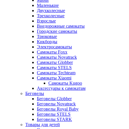
Мини
Маленькие
Двухколесные
Трехколесные
Взрослые
Внедорожные самокаты
Городские самокаты
Трюковые
Кикборды
Электросамокаты
Самокаты Foxx
Самокаты Novatrack
Самокаты Globber
Самокаты STELS
Самокаты Techteam
Самокаты Xiaomi
Самокаты Kugoo
Аксессуары к самокатам
Беговелы
Беговелы Globber
Беговелы Novatrack
Беговелы Royal Baby
Беговелы STELS
Беговелы STARK
Товары для детей