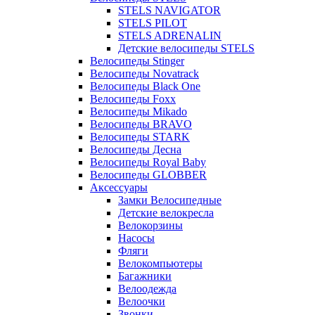
STELS NAVIGATOR
STELS PILOT
STELS ADRENALIN
Детские велосипеды STELS
Велосипеды Stinger
Велосипеды Novatrack
Велосипеды Black One
Велосипеды Foxx
Велосипеды Mikado
Велосипеды BRAVO
Велосипеды STARK
Велосипеды Десна
Велосипеды Royal Baby
Велосипеды GLOBBER
Аксессуары
Замки Велосипедные
Детские велокресла
Велокорзины
Насосы
Фляги
Велокомпьютеры
Багажники
Велоодежда
Велоочки
Звонки