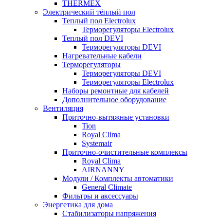
THERMEX
Электрический тёплый пол
Теплый пол Electrolux
Терморегуляторы Electrolux
Теплый пол DEVI
Терморегуляторы DEVI
Нагревательные кабели
Терморегуляторы
Терморегуляторы DEVI
Терморегуляторы Electrolux
Наборы ремонтные для кабелей
Дополнительное оборудование
Вентиляция
Приточно-вытяжные установки
Tion
Royal Clima
Systemair
Приточно-очистительные комплексы
Royal Clima
AIRNANNY
Модули / Комплекты автоматики
General Climate
Фильтры и аксессуары
Энергетика для дома
Стабилизаторы напряжения