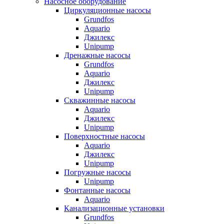
Насосное оборудование
Циркуляционные насосы
Grundfos
Aquario
Джилекс
Unipump
Дренажные насосы
Grundfos
Aquario
Джилекс
Unipump
Скважинные насосы
Aquario
Джилекс
Unipump
Поверхностные насосы
Aquario
Джилекс
Unipump
Погружные насосы
Unipump
Фонтанные насосы
Aquario
Канализационные установки
Grundfos