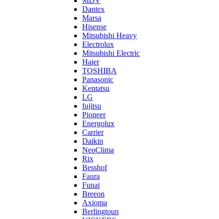
MDV
Dantex
Marsa
Hisense
Mitsubishi Heavy
Electrolux
Mitsubishi Electric
Haier
TOSHIBA
Panasonic
Kentatsu
LG
fujitsu
Pioneer
Energolux
Carrier
Daikin
NeoClima
Rix
Besshof
Faura
Funai
Breeon
Axioma
Berlingtoun