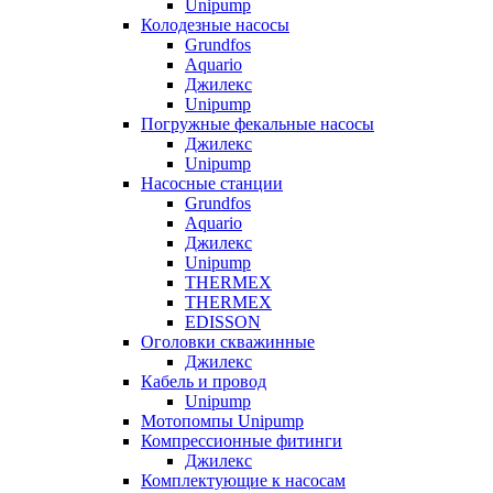
Unipump
Колодезные насосы
Grundfos
Aquario
Джилекс
Unipump
Погружные фекальные насосы
Джилекс
Unipump
Насосные станции
Grundfos
Aquario
Джилекс
Unipump
THERMEX
THERMEX
EDISSON
Оголовки скважинные
Джилекс
Кабель и провод
Unipump
Мотопомпы Unipump
Компрессионные фитинги
Джилекс
Комплектующие к насосам