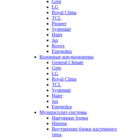
Gree
LG
Royal Clima
TCL
Pioneer
Systemair
Haier
Jax
Rovex
Energolux
Колонные кондиционеры
General Climate
Gree
LG
Royal Clima
TCL
Systemair
Haier
Jax
Energolux
Мультисплит-системы
Наружные блоки
Hisense
Внутренние блоки настенного
типа