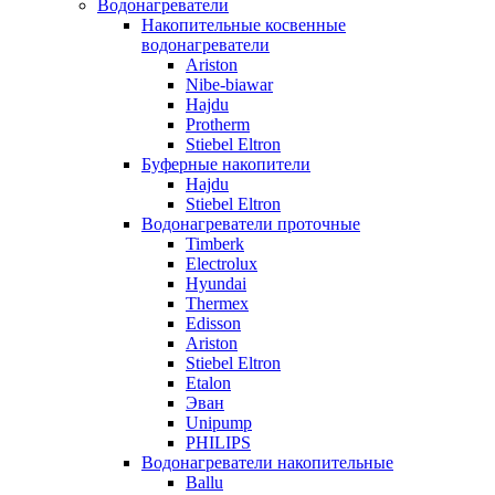
Водонагреватели
Накопительные косвенные
водонагреватели
Ariston
Nibe-biawar
Hajdu
Protherm
Stiebel Eltron
Буферные накопители
Hajdu
Stiebel Eltron
Водонагреватели проточные
Timberk
Electrolux
Hyundai
Thermex
Edisson
Ariston
Stiebel Eltron
Etalon
Эван
Unipump
PHILIPS
Водонагреватели накопительные
Ballu