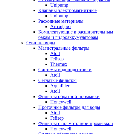
Unipump
Клапаны электромагнитные
Unipump
Расходные материалы
Антифриз
Комплектующие к расширительным
бакам и гидроаккумуляторам
Очистка воды
Магистральные фильтры
Atoll
Гейзер
Thermex
Системы водоподготовки
Atoll
Сетчатые фильтры
Aquafilter
Atoll
Фильтры обратной промывки
Honeywell
Проточные фильтры для воды
Atoll
Гейзер
Фильтры с прямоточной промывкой
Honeywell