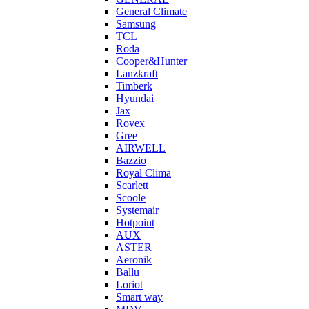
General Climate
Samsung
TCL
Roda
Cooper&Hunter
Lanzkraft
Timberk
Hyundai
Jax
Rovex
Gree
AIRWELL
Bazzio
Royal Clima
Scarlett
Scoole
Systemair
Hotpoint
AUX
ASTER
Aeronik
Ballu
Loriot
Smart way