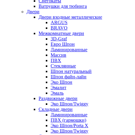
Снегокаты
Ватрушки для тюбинга
Двери
Двери входные металлические
ARGUS
BRAVO
Межкомнатные двери
3D-Graf
Евро Шпон
Ламинированные
Массив
ПВХ
Стеклянные
Шпон натуральный
Шпон файн-лайн
Эко Шпон
Эмалит
Эмаль
Раздвижные двери
Эко Шпон/Twiggy
Складные двери
Ламинированные
ПВХ (гармошки)
Эко Шпон/Porta X
Эко Шпон/Twiggy