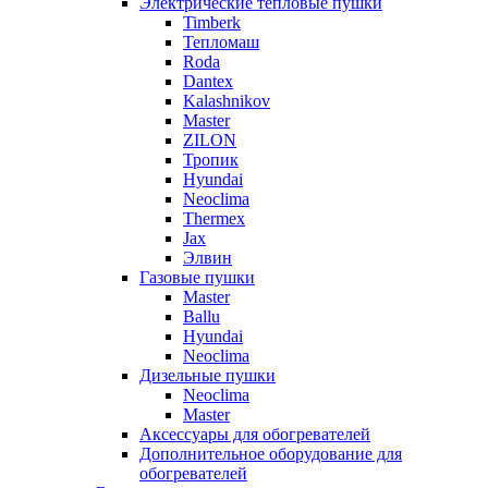
Электрические тепловые пушки
Timberk
Тепломаш
Roda
Dantex
Kalashnikov
Master
ZILON
Тропик
Hyundai
Neoclima
Thermex
Jax
Элвин
Газовые пушки
Master
Ballu
Hyundai
Neoclima
Дизельные пушки
Neoclima
Master
Аксессуары для обогревателей
Дополнительное оборудование для
обогревателей