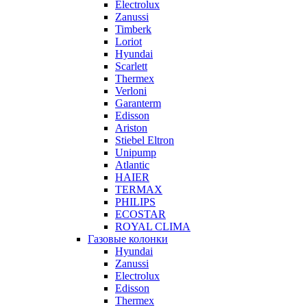
Electrolux
Zanussi
Timberk
Loriot
Hyundai
Scarlett
Thermex
Verloni
Garanterm
Edisson
Ariston
Stiebel Eltron
Unipump
Atlantic
HAIER
TERMAX
PHILIPS
ECOSTAR
ROYAL CLIMA
Газовые колонки
Hyundai
Zanussi
Electrolux
Edisson
Thermex