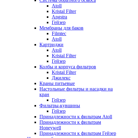
Система обратного осмоса
Atoll
Kristal Filter
Angstra
Гейзер
Мембраны для баков
Filmtec
Atoll
Картриджи
Atoll
Kristal Filter
Гейзер
Колбы и корпуса фильтров
Kristal Filter
Джилекс
Краны питьевые
Настольные фильтры и насадки на
кран
Гейзер
Фильтры-кувшины
Гейзер
Принадлежности к фильтрам Atoll
Принадлежности к фильтрам
Honeywell
Принадлежности к фильтрам Гейзер