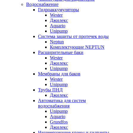
Водоснабжение
Гидроаккумуляторы
Wester
Джилекс
Aquario
Unipump
Система защиты от протечек воды
Neptun
Комплектующие NEPTUN
Расширительные баки
Wester
Джилекс
Unipump
Мембраны для баков
Wester
Unipump
Трубы ПНД
Джилекс
Автоматика для систем
водоснабжения
Unipump
Aquario
Grundfos
Джилекс
Незамерзающие краны и гидранты