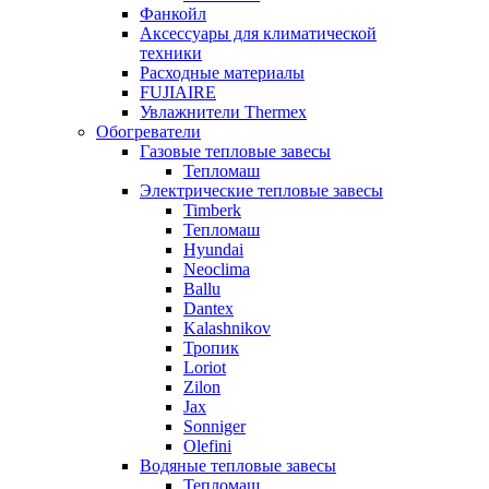
Фанкойл
Аксессуары для климатической
техники
Расходные материалы
FUJIAIRE
Увлажнители Thermex
Обогреватели
Газовые тепловые завесы
Тепломаш
Электрические тепловые завесы
Timberk
Тепломаш
Hyundai
Neoclima
Ballu
Dantex
Kalashnikov
Тропик
Loriot
Zilon
Jax
Sonniger
Olefini
Водяные тепловые завесы
Тепломаш