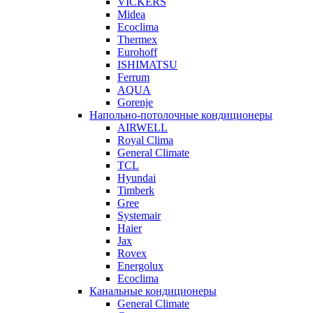
VICKERS
Midea
Ecoclima
Thermex
Eurohoff
ISHIMATSU
Ferrum
AQUA
Gorenje
Напольно-потолочные кондиционеры
AIRWELL
Royal Clima
General Climate
TCL
Hyundai
Timberk
Gree
Systemair
Haier
Jax
Rovex
Energolux
Ecoclima
Канальные кондиционеры
General Climate