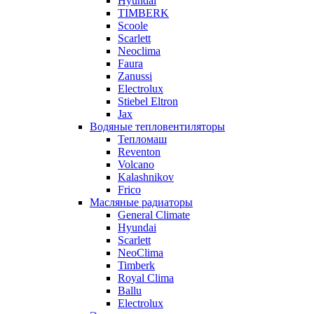
Hyundai
TIMBERK
Scoole
Scarlett
Neoclima
Faura
Zanussi
Electrolux
Stiebel Eltron
Jax
Водяные тепловентиляторы
Тепломаш
Reventon
Volcano
Kalashnikov
Frico
Масляные радиаторы
General Climate
Hyundai
Scarlett
NeoClima
Timberk
Royal Clima
Ballu
Electrolux