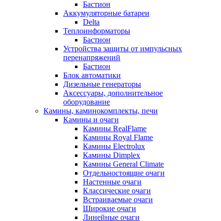
Бастион
Аккумуляторные батареи
Delta
Теплоинформаторы
Бастион
Устройства защиты от импульсных
перенапряжений
Бастион
Блок автоматики
Дизельные генераторы
Аксессуары, дополнительное
оборудование
Камины, каминокомплекты, печи
Камины и очаги
Камины RealFlame
Камины Royal Flame
Камины Electrolux
Камины Dimplex
Камины General Climate
Отдельностоящие очаги
Настенные очаги
Классические очаги
Встраиваемые очаги
Широкие очаги
Линейные очаги