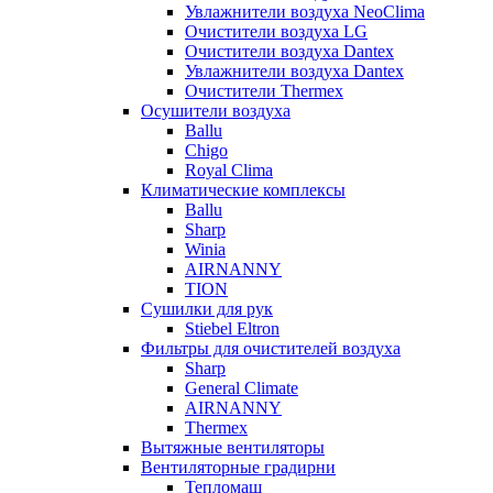
Увлажнители воздуха NeoClima
Очистители воздуха LG
Очистители воздуха Dantex
Увлажнители воздуха Dantex
Очистители Thermex
Осушители воздуха
Ballu
Chigo
Royal Clima
Климатические комплексы
Ballu
Sharp
Winia
AIRNANNY
TION
Сушилки для рук
Stiebel Eltron
Фильтры для очистителей воздуха
Sharp
General Climate
AIRNANNY
Thermex
Вытяжные вентиляторы
Вентиляторные градирни
Тепломаш