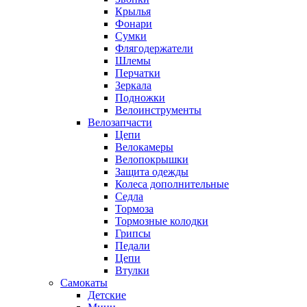
Крылья
Фонари
Сумки
Флягодержатели
Шлемы
Перчатки
Зеркала
Подножки
Велоинструменты
Велозапчасти
Цепи
Велокамеры
Велопокрышки
Защита одежды
Колеса дополнительные
Седла
Тормоза
Тормозные колодки
Грипсы
Педали
Цепи
Втулки
Самокаты
Детские