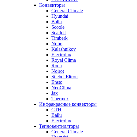
Конвекторы
General Climate
Hyundai
Ballu
Scoole
Scarlett
Timberk
Nobo
Kalashnikov
Electrolux
Royal Clima
Roda
Noirot
Stiebel Eltron
Ensto
NeoClima
Jax
Thermex
Инфракрасные конвекторы
CTH
Ballu
Electrolux
Тепловентиляторы
General Climate