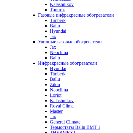
Kalashnikov
Тропик
Газовые инфракрасные обогреватели
Timberk
Ballu
Hyundai
Jax
Уличные газовые обогреватели
Jax
Neoclima
Ballu
Инфракрасные обогреватели
Hyundai
Timberk
Ballu
Zilon
Neoclima
Loriot
Kalashnikov
Royal Clima
Master
Jax
General Climate
Термостаты Ballu BMT-1
THERMEX1