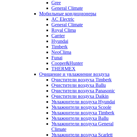
Gree
General Climate
Мобильные кондиционеры
AC Electric
General Climate
Royal Clima
Carrier
Hyundai
Timberk
NeoClima
Funai
Cooper&Hunter
THERMEX
Очищение и увлажнение воздуха
Очистители воздуха Timberk
Очистители воздуха Ballu
Очистители воздуха Panasonic
Очистители воздуха Daikin
Увлажнители воздуха Hyundai
Увлажнители воздуха Scoole
Увлажнители воздуха Timberk
Увлажнители воздуха Ballu
Увлажнители воздуха General
Climate
Увлажнители воздуха Scarlett