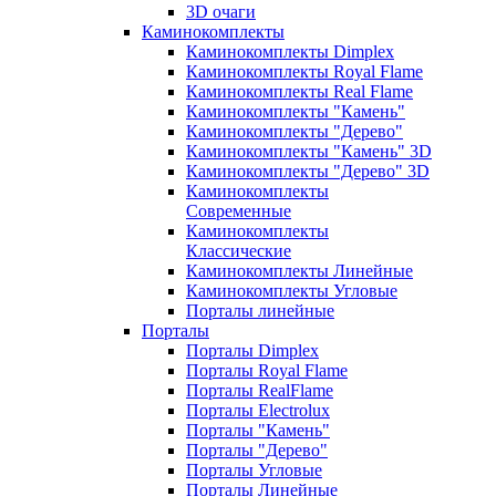
3D очаги
Каминокомплекты
Каминокомплекты Dimplex
Каминокомплекты Royal Flame
Каминокомплекты Real Flame
Каминокомплекты "Камень"
Каминокомплекты "Дерево"
Каминокомплекты "Камень" 3D
Каминокомплекты "Дерево" 3D
Каминокомплекты
Современные
Каминокомплекты
Классические
Каминокомплекты Линейные
Каминокомплекты Угловые
Порталы линейные
Порталы
Порталы Dimplex
Порталы Royal Flame
Порталы RealFlame
Порталы Electrolux
Порталы "Камень"
Порталы "Дерево"
Порталы Угловые
Порталы Линейные