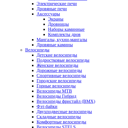
Электрические печи
Дровяные печи
Аксессуары
Экраны
Дровницы
Наборы каминные
Комплекты дров
Мангалы, кухни-мангалы
Дровяные камины
Велосипеды
Детские велосипеды
Подростковые велосипеды
Женские велосипеды
Дорожные велосипеды
Спортивные велосипеды
Городские велосипеды
Горные велосипеды
Велосипеды MTB
Велосипеды Гибрид
Велосипеды фристайл (BMX)
Фэт-байки
Двухподвесные велосипеды
Складные велосипеды
Комфортные велосипеды
Велосипеды STELS