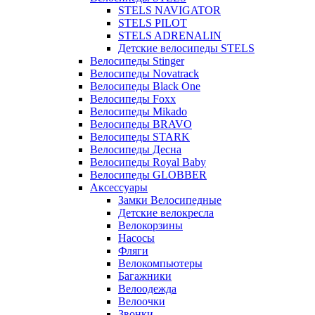
STELS NAVIGATOR
STELS PILOT
STELS ADRENALIN
Детские велосипеды STELS
Велосипеды Stinger
Велосипеды Novatrack
Велосипеды Black One
Велосипеды Foxx
Велосипеды Mikado
Велосипеды BRAVO
Велосипеды STARK
Велосипеды Десна
Велосипеды Royal Baby
Велосипеды GLOBBER
Аксессуары
Замки Велосипедные
Детские велокресла
Велокорзины
Насосы
Фляги
Велокомпьютеры
Багажники
Велоодежда
Велоочки
Звонки