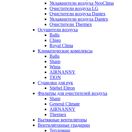
Увлажнители воздуха NeoClima
Очистители воздуха LG
Очистители воздуха Dantex
Увлажнители воздуха Dantex
Очистители Thermex
Осушители воздуха
Ballu
Chigo
Royal Clima
Климатические комплексы
Ballu
Sharp
Winia
AIRNANNY
TION
Сушилки для рук
Stiebel Eltron
Фильтры для очистителей воздуха
Sharp
General Climate
AIRNANNY
Thermex
Вытяжные вентиляторы
Вентиляторные градирни
Тепломаш