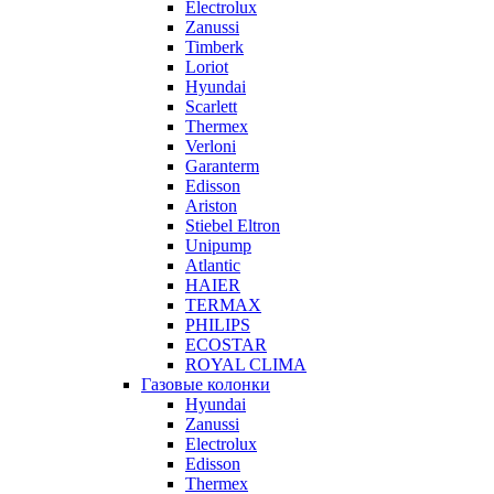
Electrolux
Zanussi
Timberk
Loriot
Hyundai
Scarlett
Thermex
Verloni
Garanterm
Edisson
Ariston
Stiebel Eltron
Unipump
Atlantic
HAIER
TERMAX
PHILIPS
ECOSTAR
ROYAL CLIMA
Газовые колонки
Hyundai
Zanussi
Electrolux
Edisson
Thermex