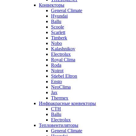
Конвекторы
General Climate
Hyundai
Ballu
Scoole
Scarlett
Timberk
Nobo
Kalashnikov
Electrolux
Royal Clima
Roda
Noirot
Stiebel Eltron
Ensto
NeoClima
Jax
Thermex
Инфракрасные конвекторы
CTH
Ballu
Electrolux
Тепловентиляторы
General Climate