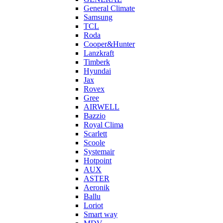
General Climate
Samsung
TCL
Roda
Cooper&Hunter
Lanzkraft
Timberk
Hyundai
Jax
Rovex
Gree
AIRWELL
Bazzio
Royal Clima
Scarlett
Scoole
Systemair
Hotpoint
AUX
ASTER
Aeronik
Ballu
Loriot
Smart way