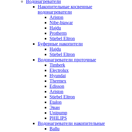
Водонагреватели
Накопительные косвенные
водонагреватели
Ariston
Nibe-biawar
Hajdu
Protherm
Stiebel Eltron
Буферные накопители
Hajdu
Stiebel Eltron
Водонагреватели проточные
Timberk
Electrolux
Hyundai
Thermex
Edisson
Ariston
Stiebel Eltron
Etalon
Эван
Unipump
PHILIPS
Водонагреватели накопительные
Ballu