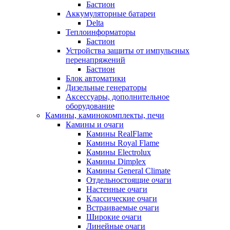
Бастион
Аккумуляторные батареи
Delta
Теплоинформаторы
Бастион
Устройства защиты от импульсных
перенапряжений
Бастион
Блок автоматики
Дизельные генераторы
Аксессуары, дополнительное
оборудование
Камины, каминокомплекты, печи
Камины и очаги
Камины RealFlame
Камины Royal Flame
Камины Electrolux
Камины Dimplex
Камины General Climate
Отдельностоящие очаги
Настенные очаги
Классические очаги
Встраиваемые очаги
Широкие очаги
Линейные очаги