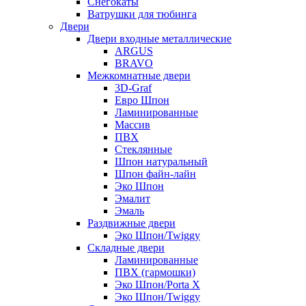
Снегокаты
Ватрушки для тюбинга
Двери
Двери входные металлические
ARGUS
BRAVO
Межкомнатные двери
3D-Graf
Евро Шпон
Ламинированные
Массив
ПВХ
Стеклянные
Шпон натуральный
Шпон файн-лайн
Эко Шпон
Эмалит
Эмаль
Раздвижные двери
Эко Шпон/Twiggy
Складные двери
Ламинированные
ПВХ (гармошки)
Эко Шпон/Porta X
Эко Шпон/Twiggy