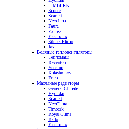
Hyundai
TIMBERK
Scoole
Scarlett
Neoclima
Faura
Zanussi
Electrolux
Stiebel Eltron
Jax
Водяные тепловентиляторы
Тепломаш
Reventon
Volcano
Kalashnikov
Frico
Масляные радиаторы
General Climate
Hyundai
Scarlett
NeoClima
Timberk
Royal Clima
Ballu
Electrolux