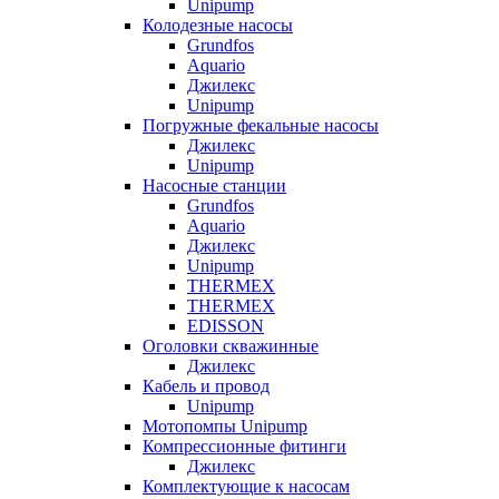
Unipump
Колодезные насосы
Grundfos
Aquario
Джилекс
Unipump
Погружные фекальные насосы
Джилекс
Unipump
Насосные станции
Grundfos
Aquario
Джилекс
Unipump
THERMEX
THERMEX
EDISSON
Оголовки скважинные
Джилекс
Кабель и провод
Unipump
Мотопомпы Unipump
Компрессионные фитинги
Джилекс
Комплектующие к насосам