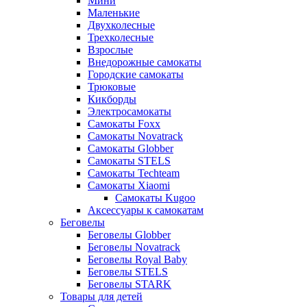
Мини
Маленькие
Двухколесные
Трехколесные
Взрослые
Внедорожные самокаты
Городские самокаты
Трюковые
Кикборды
Электросамокаты
Самокаты Foxx
Самокаты Novatrack
Самокаты Globber
Самокаты STELS
Самокаты Techteam
Самокаты Xiaomi
Самокаты Kugoo
Аксессуары к самокатам
Беговелы
Беговелы Globber
Беговелы Novatrack
Беговелы Royal Baby
Беговелы STELS
Беговелы STARK
Товары для детей