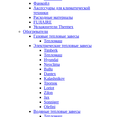
Фанкойл
Аксессуары для климатической
техники
Расходные материалы
FUJIAIRE
Увлажнители Thermex
Обогреватели
Газовые тепловые завесы
Тепломаш
Электрические тепловые завесы
Timberk
Тепломаш
Hyundai
Neoclima
Ballu
Dantex
Kalashnikov
Тропик
Loriot
Zilon
Jax
Sonniger
Olefini
Водяные тепловые завесы
Тепломаш