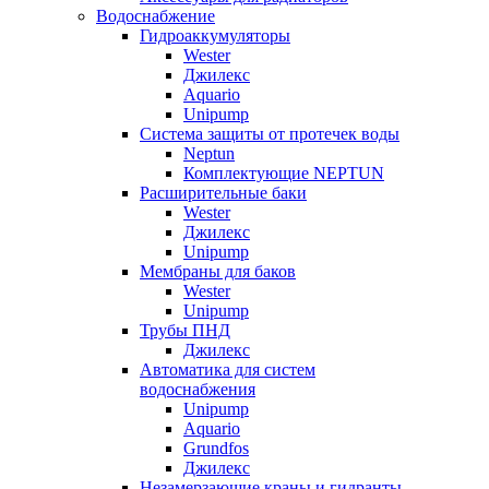
Водоснабжение
Гидроаккумуляторы
Wester
Джилекс
Aquario
Unipump
Система защиты от протечек воды
Neptun
Комплектующие NEPTUN
Расширительные баки
Wester
Джилекс
Unipump
Мембраны для баков
Wester
Unipump
Трубы ПНД
Джилекс
Автоматика для систем
водоснабжения
Unipump
Aquario
Grundfos
Джилекс
Незамерзающие краны и гидранты