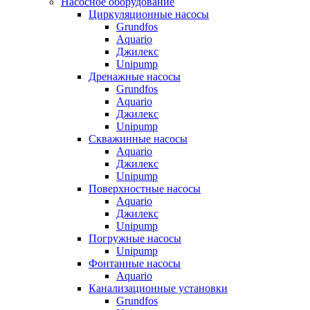
Насосное оборудование
Циркуляционные насосы
Grundfos
Aquario
Джилекс
Unipump
Дренажные насосы
Grundfos
Aquario
Джилекс
Unipump
Скважинные насосы
Aquario
Джилекс
Unipump
Поверхностные насосы
Aquario
Джилекс
Unipump
Погружные насосы
Unipump
Фонтанные насосы
Aquario
Канализационные установки
Grundfos