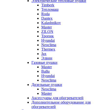
Электрические тепловые пушки
Timberk
Тепломаш
Roda
Dantex
Kalashnikov
Master
ZILON
Тропик
Hyundai
Neoclima
Thermex
Jax
Элвин
Газовые пушки
Master
Ballu
Hyundai
Neoclima
Дизельные пушки
Neoclima
Master
Аксессуары для обогревателей
Дополнительное оборудование для
обогревателей