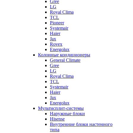
Gree
LG
Royal Clima
TCL
Pioneer
Systemair
Haier
Jax
Rovex
Energolux
Колонные кондиционеры
General Climate
Gree
LG
Royal Clima
TCL
Systemair
Haier
Jax
Energolux
Мультисплит-системы
Наружные блоки
Hisense
Внутренние блоки настенного
типа