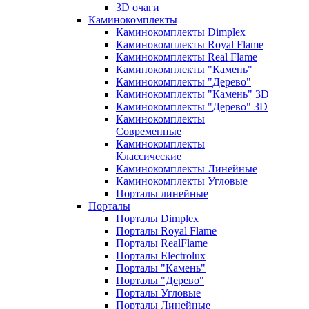
3D очаги
Каминокомплекты
Каминокомплекты Dimplex
Каминокомплекты Royal Flame
Каминокомплекты Real Flame
Каминокомплекты "Камень"
Каминокомплекты "Дерево"
Каминокомплекты "Камень" 3D
Каминокомплекты "Дерево" 3D
Каминокомплекты
Современные
Каминокомплекты
Классические
Каминокомплекты Линейные
Каминокомплекты Угловые
Порталы линейные
Порталы
Порталы Dimplex
Порталы Royal Flame
Порталы RealFlame
Порталы Electrolux
Порталы "Камень"
Порталы "Дерево"
Порталы Угловые
Порталы Линейные