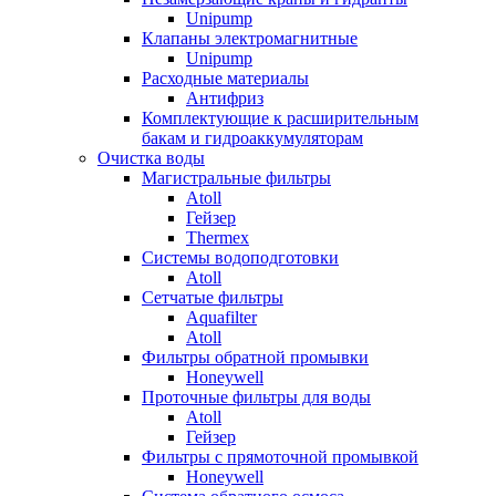
Unipump
Клапаны электромагнитные
Unipump
Расходные материалы
Антифриз
Комплектующие к расширительным
бакам и гидроаккумуляторам
Очистка воды
Магистральные фильтры
Atoll
Гейзер
Thermex
Системы водоподготовки
Atoll
Сетчатые фильтры
Aquafilter
Atoll
Фильтры обратной промывки
Honeywell
Проточные фильтры для воды
Atoll
Гейзер
Фильтры с прямоточной промывкой
Honeywell