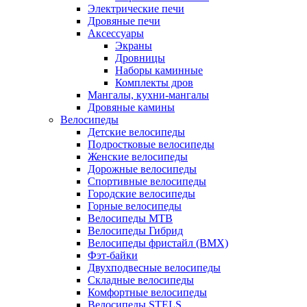
Электрические печи
Дровяные печи
Аксессуары
Экраны
Дровницы
Наборы каминные
Комплекты дров
Мангалы, кухни-мангалы
Дровяные камины
Велосипеды
Детские велосипеды
Подростковые велосипеды
Женские велосипеды
Дорожные велосипеды
Спортивные велосипеды
Городские велосипеды
Горные велосипеды
Велосипеды MTB
Велосипеды Гибрид
Велосипеды фристайл (BMX)
Фэт-байки
Двухподвесные велосипеды
Складные велосипеды
Комфортные велосипеды
Велосипеды STELS