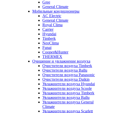
Gree
General Climate
Мобильные кондиционеры
AC Electric
General Climate
Royal Clima
Carrier
Hyundai
Timberk
NeoClima
Funai
Cooper&Hunter
THERMEX
Очищение и увлажнение воздуха
Очистители воздуха Timberk
Очистители воздуха Ballu
Очистители воздуха Panasonic
Очистители воздуха Daikin
Увлажнители воздуха Hyundai
Увлажнители воздуха Scoole
Увлажнители воздуха Timberk
Увлажнители воздуха Ballu
Увлажнители воздуха General
Climate
Увлажнители воздуха Scarlett