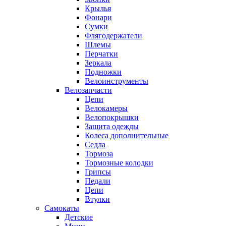
Крылья
Фонари
Сумки
Флягодержатели
Шлемы
Перчатки
Зеркала
Подножки
Велоинструменты
Велозапчасти
Цепи
Велокамеры
Велопокрышки
Защита одежды
Колеса дополнительные
Седла
Тормоза
Тормозные колодки
Грипсы
Педали
Цепи
Втулки
Самокаты
Детские