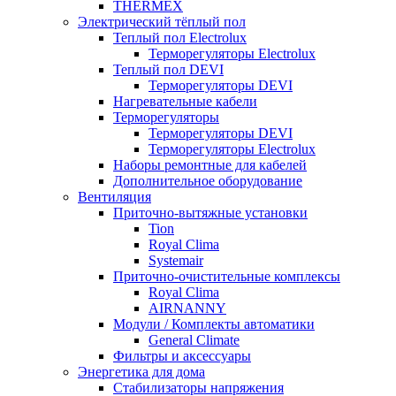
THERMEX
Электрический тёплый пол
Теплый пол Electrolux
Терморегуляторы Electrolux
Теплый пол DEVI
Терморегуляторы DEVI
Нагревательные кабели
Терморегуляторы
Терморегуляторы DEVI
Терморегуляторы Electrolux
Наборы ремонтные для кабелей
Дополнительное оборудование
Вентиляция
Приточно-вытяжные установки
Tion
Royal Clima
Systemair
Приточно-очистительные комплексы
Royal Clima
AIRNANNY
Модули / Комплекты автоматики
General Climate
Фильтры и аксессуары
Энергетика для дома
Стабилизаторы напряжения