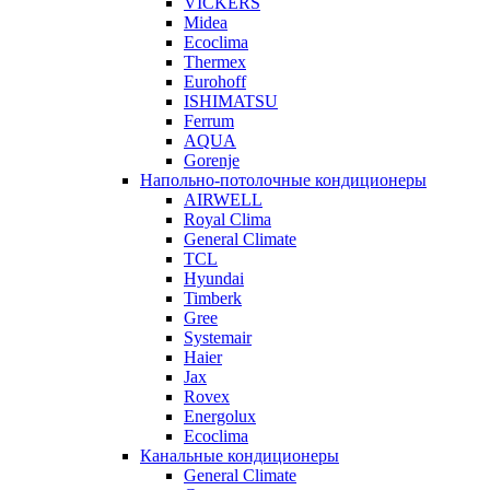
VICKERS
Midea
Ecoclima
Thermex
Eurohoff
ISHIMATSU
Ferrum
AQUA
Gorenje
Напольно-потолочные кондиционеры
AIRWELL
Royal Clima
General Climate
TCL
Hyundai
Timberk
Gree
Systemair
Haier
Jax
Rovex
Energolux
Ecoclima
Канальные кондиционеры
General Climate