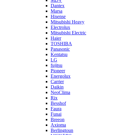
MDV
Dantex
Marsa
Hisense
Mitsubishi Heavy
Electrolux
Mitsubishi Electric
Haier
TOSHIBA
Panasonic
Kentatsu
LG
fujitsu
Pioneer
Energolux
Carrier
Daikin
NeoClima
Rix
Besshof
Faura
Funai
Breeon
Axioma
Berlingtoun