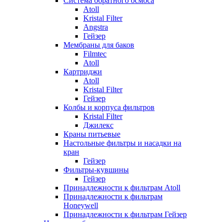
Система обратного осмоса
Atoll
Kristal Filter
Angstra
Гейзер
Мембраны для баков
Filmtec
Atoll
Картриджи
Atoll
Kristal Filter
Гейзер
Колбы и корпуса фильтров
Kristal Filter
Джилекс
Краны питьевые
Настольные фильтры и насадки на
кран
Гейзер
Фильтры-кувшины
Гейзер
Принадлежности к фильтрам Atoll
Принадлежности к фильтрам
Honeywell
Принадлежности к фильтрам Гейзер