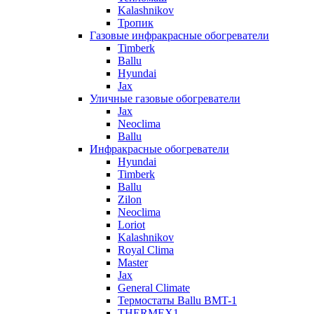
Kalashnikov
Тропик
Газовые инфракрасные обогреватели
Timberk
Ballu
Hyundai
Jax
Уличные газовые обогреватели
Jax
Neoclima
Ballu
Инфракрасные обогреватели
Hyundai
Timberk
Ballu
Zilon
Neoclima
Loriot
Kalashnikov
Royal Clima
Master
Jax
General Climate
Термостаты Ballu BMT-1
THERMEX1