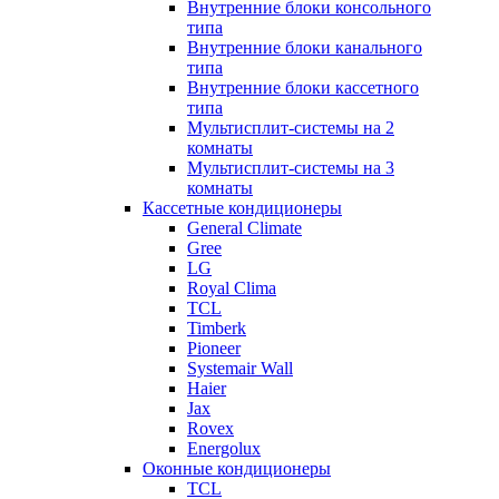
Внутренние блоки консольного
типа
Внутренние блоки канального
типа
Внутренние блоки кассетного
типа
Мультисплит-системы на 2
комнаты
Мультисплит-системы на 3
комнаты
Кассетные кондиционеры
General Climate
Gree
LG
Royal Clima
TCL
Timberk
Pioneer
Systemair Wall
Haier
Jax
Rovex
Energolux
Оконные кондиционеры
TCL