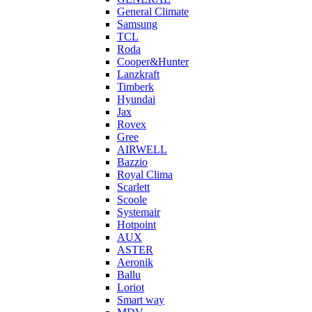
General Climate
Samsung
TCL
Roda
Cooper&Hunter
Lanzkraft
Timberk
Hyundai
Jax
Rovex
Gree
AIRWELL
Bazzio
Royal Clima
Scarlett
Scoole
Systemair
Hotpoint
AUX
ASTER
Aeronik
Ballu
Loriot
Smart way