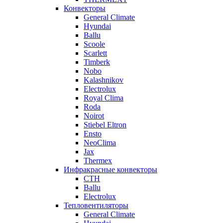
Конвекторы
General Climate
Hyundai
Ballu
Scoole
Scarlett
Timberk
Nobo
Kalashnikov
Electrolux
Royal Clima
Roda
Noirot
Stiebel Eltron
Ensto
NeoClima
Jax
Thermex
Инфракрасные конвекторы
CTH
Ballu
Electrolux
Тепловентиляторы
General Climate