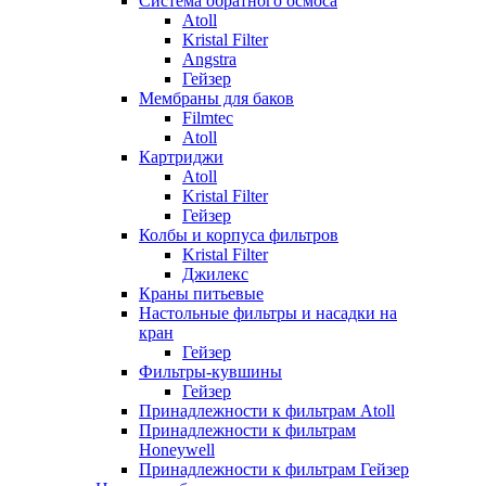
Система обратного осмоса
Atoll
Kristal Filter
Angstra
Гейзер
Мембраны для баков
Filmtec
Atoll
Картриджи
Atoll
Kristal Filter
Гейзер
Колбы и корпуса фильтров
Kristal Filter
Джилекс
Краны питьевые
Настольные фильтры и насадки на
кран
Гейзер
Фильтры-кувшины
Гейзер
Принадлежности к фильтрам Atoll
Принадлежности к фильтрам
Honeywell
Принадлежности к фильтрам Гейзер