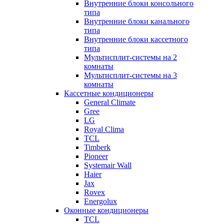
Внутренние блоки консольного
типа
Внутренние блоки канального
типа
Внутренние блоки кассетного
типа
Мультисплит-системы на 2
комнаты
Мультисплит-системы на 3
комнаты
Кассетные кондиционеры
General Climate
Gree
LG
Royal Clima
TCL
Timberk
Pioneer
Systemair Wall
Haier
Jax
Rovex
Energolux
Оконные кондиционеры
TCL