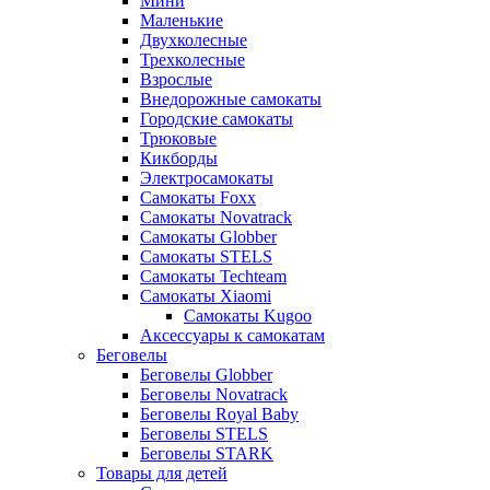
Мини
Маленькие
Двухколесные
Трехколесные
Взрослые
Внедорожные самокаты
Городские самокаты
Трюковые
Кикборды
Электросамокаты
Самокаты Foxx
Самокаты Novatrack
Самокаты Globber
Самокаты STELS
Самокаты Techteam
Самокаты Xiaomi
Самокаты Kugoo
Аксессуары к самокатам
Беговелы
Беговелы Globber
Беговелы Novatrack
Беговелы Royal Baby
Беговелы STELS
Беговелы STARK
Товары для детей