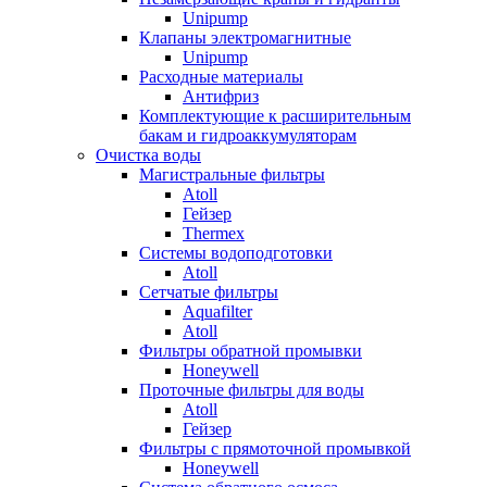
Unipump
Клапаны электромагнитные
Unipump
Расходные материалы
Антифриз
Комплектующие к расширительным
бакам и гидроаккумуляторам
Очистка воды
Магистральные фильтры
Atoll
Гейзер
Thermex
Системы водоподготовки
Atoll
Сетчатые фильтры
Aquafilter
Atoll
Фильтры обратной промывки
Honeywell
Проточные фильтры для воды
Atoll
Гейзер
Фильтры с прямоточной промывкой
Honeywell