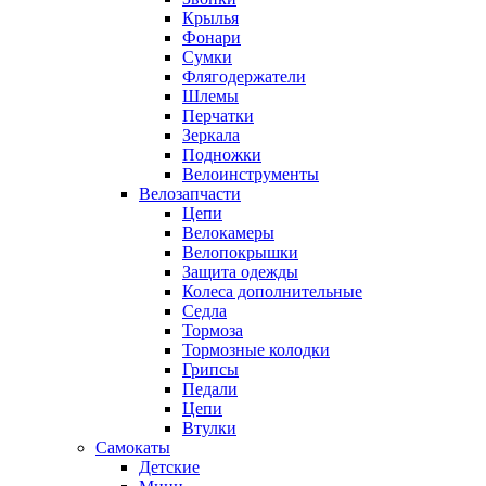
Крылья
Фонари
Сумки
Флягодержатели
Шлемы
Перчатки
Зеркала
Подножки
Велоинструменты
Велозапчасти
Цепи
Велокамеры
Велопокрышки
Защита одежды
Колеса дополнительные
Седла
Тормоза
Тормозные колодки
Грипсы
Педали
Цепи
Втулки
Самокаты
Детские