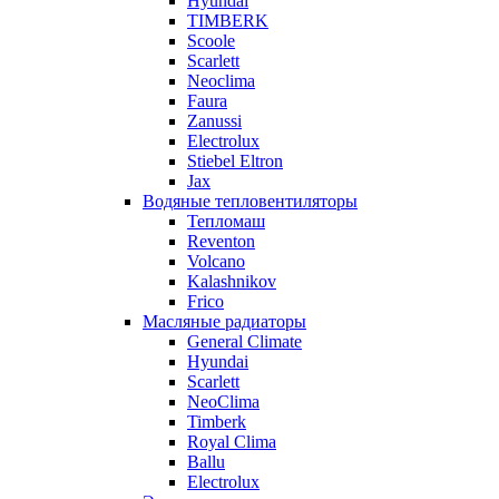
Hyundai
TIMBERK
Scoole
Scarlett
Neoclima
Faura
Zanussi
Electrolux
Stiebel Eltron
Jax
Водяные тепловентиляторы
Тепломаш
Reventon
Volcano
Kalashnikov
Frico
Масляные радиаторы
General Climate
Hyundai
Scarlett
NeoClima
Timberk
Royal Clima
Ballu
Electrolux