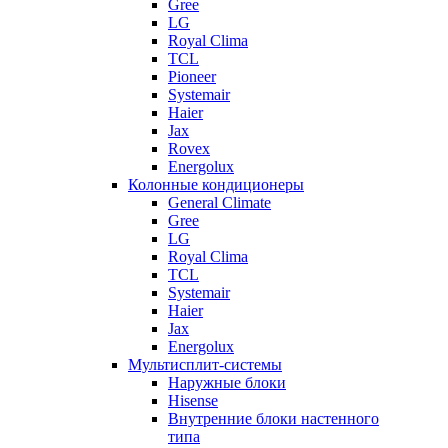
Gree
LG
Royal Clima
TCL
Pioneer
Systemair
Haier
Jax
Rovex
Energolux
Колонные кондиционеры
General Climate
Gree
LG
Royal Clima
TCL
Systemair
Haier
Jax
Energolux
Мультисплит-системы
Наружные блоки
Hisense
Внутренние блоки настенного
типа