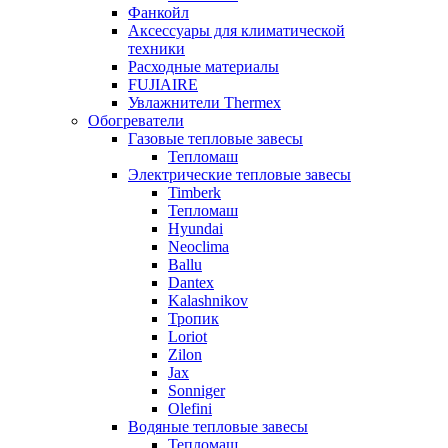
Фанкойл
Аксессуары для климатической
техники
Расходные материалы
FUJIAIRE
Увлажнители Thermex
Обогреватели
Газовые тепловые завесы
Тепломаш
Электрические тепловые завесы
Timberk
Тепломаш
Hyundai
Neoclima
Ballu
Dantex
Kalashnikov
Тропик
Loriot
Zilon
Jax
Sonniger
Olefini
Водяные тепловые завесы
Тепломаш