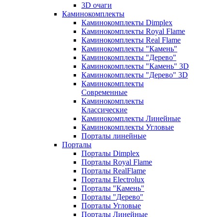
3D очаги
Каминокомплекты
Каминокомплекты Dimplex
Каминокомплекты Royal Flame
Каминокомплекты Real Flame
Каминокомплекты "Камень"
Каминокомплекты "Дерево"
Каминокомплекты "Камень" 3D
Каминокомплекты "Дерево" 3D
Каминокомплекты
Современные
Каминокомплекты
Классические
Каминокомплекты Линейные
Каминокомплекты Угловые
Порталы линейные
Порталы
Порталы Dimplex
Порталы Royal Flame
Порталы RealFlame
Порталы Electrolux
Порталы "Камень"
Порталы "Дерево"
Порталы Угловые
Порталы Линейные