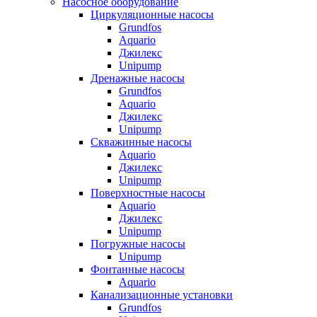
Насосное оборудование
Циркуляционные насосы
Grundfos
Aquario
Джилекс
Unipump
Дренажные насосы
Grundfos
Aquario
Джилекс
Unipump
Скважинные насосы
Aquario
Джилекс
Unipump
Поверхностные насосы
Aquario
Джилекс
Unipump
Погружные насосы
Unipump
Фонтанные насосы
Aquario
Канализационные установки
Grundfos