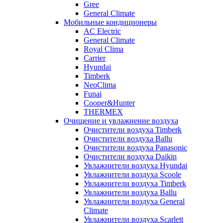
Gree
General Climate
Мобильные кондиционеры
AC Electric
General Climate
Royal Clima
Carrier
Hyundai
Timberk
NeoClima
Funai
Cooper&Hunter
THERMEX
Очищение и увлажнение воздуха
Очистители воздуха Timberk
Очистители воздуха Ballu
Очистители воздуха Panasonic
Очистители воздуха Daikin
Увлажнители воздуха Hyundai
Увлажнители воздуха Scoole
Увлажнители воздуха Timberk
Увлажнители воздуха Ballu
Увлажнители воздуха General
Climate
Увлажнители воздуха Scarlett