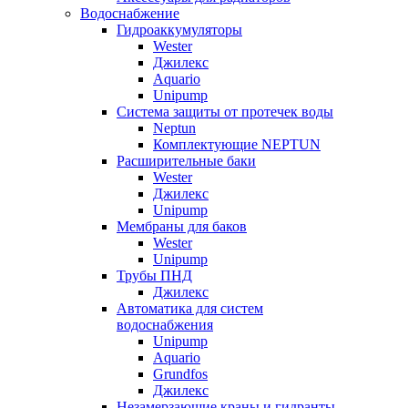
Водоснабжение
Гидроаккумуляторы
Wester
Джилекс
Aquario
Unipump
Система защиты от протечек воды
Neptun
Комплектующие NEPTUN
Расширительные баки
Wester
Джилекс
Unipump
Мембраны для баков
Wester
Unipump
Трубы ПНД
Джилекс
Автоматика для систем
водоснабжения
Unipump
Aquario
Grundfos
Джилекс
Незамерзающие краны и гидранты