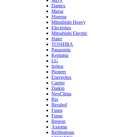
MDV
Dantex
Marsa
Hisense
Mitsubishi Heavy
Electrolux
Mitsubishi Electric
Haier
TOSHIBA
Panasonic
Kentatsu
LG
fujitsu
Pioneer
Energolux
Carrier
Daikin
NeoClima
Rix
Besshof
Faura
Funai
Breeon
Axioma
Berlingtoun