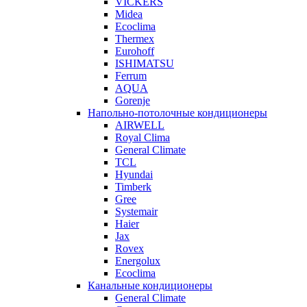
VICKERS
Midea
Ecoclima
Thermex
Eurohoff
ISHIMATSU
Ferrum
AQUA
Gorenje
Напольно-потолочные кондиционеры
AIRWELL
Royal Clima
General Climate
TCL
Hyundai
Timberk
Gree
Systemair
Haier
Jax
Rovex
Energolux
Ecoclima
Канальные кондиционеры
General Climate