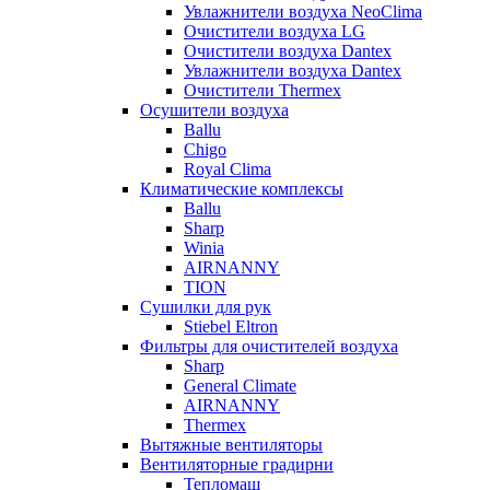
Увлажнители воздуха NeoClima
Очистители воздуха LG
Очистители воздуха Dantex
Увлажнители воздуха Dantex
Очистители Thermex
Осушители воздуха
Ballu
Chigo
Royal Clima
Климатические комплексы
Ballu
Sharp
Winia
AIRNANNY
TION
Сушилки для рук
Stiebel Eltron
Фильтры для очистителей воздуха
Sharp
General Climate
AIRNANNY
Thermex
Вытяжные вентиляторы
Вентиляторные градирни
Тепломаш