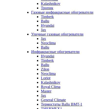
Kalashnikov
Тропик
Газовые инфракрасные обогреватели
Timberk
Ballu
Hyundai
Jax
Уличные газовые обогреватели
Jax
Neoclima
Ballu
Инфракрасные обогреватели
Hyundai
Timberk
Ballu
Zilon
Neoclima
Loriot
Kalashnikov
Royal Clima
Master
Jax
General Climate
Термостаты Ballu BMT-1
THERMEX1