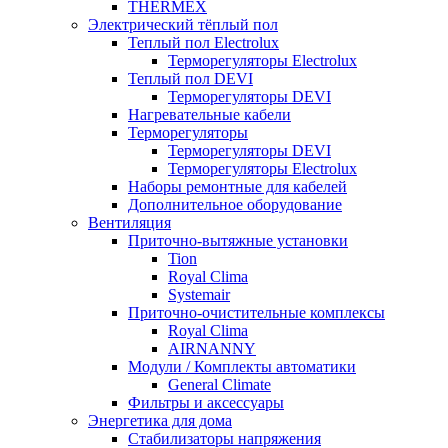
THERMEX
Электрический тёплый пол
Теплый пол Electrolux
Терморегуляторы Electrolux
Теплый пол DEVI
Терморегуляторы DEVI
Нагревательные кабели
Терморегуляторы
Терморегуляторы DEVI
Терморегуляторы Electrolux
Наборы ремонтные для кабелей
Дополнительное оборудование
Вентиляция
Приточно-вытяжные установки
Tion
Royal Clima
Systemair
Приточно-очистительные комплексы
Royal Clima
AIRNANNY
Модули / Комплекты автоматики
General Climate
Фильтры и аксессуары
Энергетика для дома
Стабилизаторы напряжения