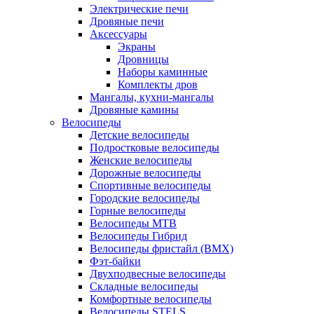
Электрические печи
Дровяные печи
Аксессуары
Экраны
Дровницы
Наборы каминные
Комплекты дров
Мангалы, кухни-мангалы
Дровяные камины
Велосипеды
Детские велосипеды
Подростковые велосипеды
Женские велосипеды
Дорожные велосипеды
Спортивные велосипеды
Городские велосипеды
Горные велосипеды
Велосипеды MTB
Велосипеды Гибрид
Велосипеды фристайл (BMX)
Фэт-байки
Двухподвесные велосипеды
Складные велосипеды
Комфортные велосипеды
Велосипеды STELS