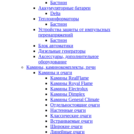
Бастион
Аккумуляторные батареи
Delta
Теплоинформаторы
Бастион
Устройства защиты от импульсных
перенапряжений
Бастион
Блок автоматики
Дизельные генераторы
Аксессуары, дополнительное
оборудование
Камины, каминокомплекты, печи
Камины и очаги
Камины RealFlame
Камины Royal Flame
Камины Electrolux
Камины Dimplex
Камины General Climate
Отдельностоящие очаги
Настенные очаги
Классические очаги
Встраиваемые очаги
Широкие очаги
Линейные очаги