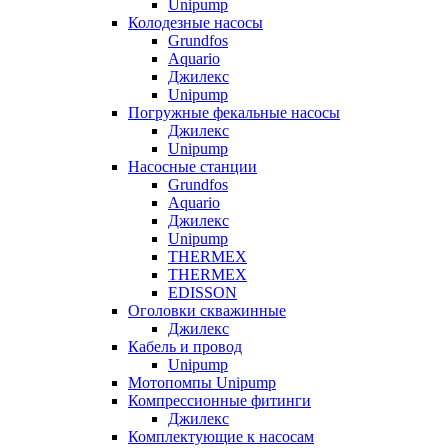
Unipump
Колодезные насосы
Grundfos
Aquario
Джилекс
Unipump
Погружные фекальные насосы
Джилекс
Unipump
Насосные станции
Grundfos
Aquario
Джилекс
Unipump
THERMEX
THERMEX
EDISSON
Оголовки скважинные
Джилекс
Кабель и провод
Unipump
Мотопомпы Unipump
Компрессионные фитинги
Джилекс
Комплектующие к насосам