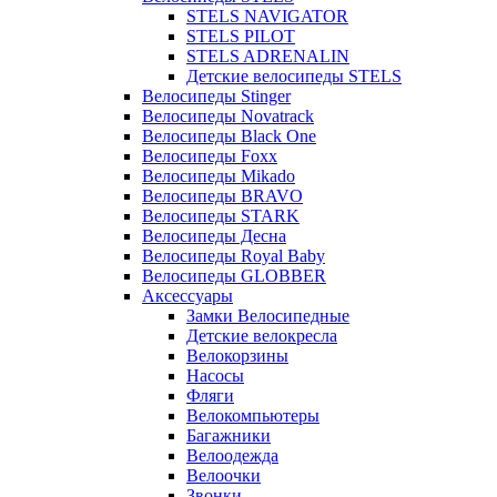
STELS NAVIGATOR
STELS PILOT
STELS ADRENALIN
Детские велосипеды STELS
Велосипеды Stinger
Велосипеды Novatrack
Велосипеды Black One
Велосипеды Foxx
Велосипеды Mikado
Велосипеды BRAVO
Велосипеды STARK
Велосипеды Десна
Велосипеды Royal Baby
Велосипеды GLOBBER
Аксессуары
Замки Велосипедные
Детские велокресла
Велокорзины
Насосы
Фляги
Велокомпьютеры
Багажники
Велоодежда
Велоочки
Звонки