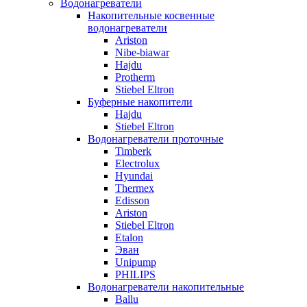
Водонагреватели
Накопительные косвенные
водонагреватели
Ariston
Nibe-biawar
Hajdu
Protherm
Stiebel Eltron
Буферные накопители
Hajdu
Stiebel Eltron
Водонагреватели проточные
Timberk
Electrolux
Hyundai
Thermex
Edisson
Ariston
Stiebel Eltron
Etalon
Эван
Unipump
PHILIPS
Водонагреватели накопительные
Ballu