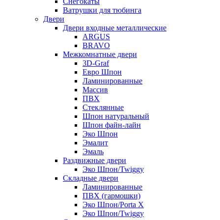
Снегокаты
Ватрушки для тюбинга
Двери
Двери входные металлические
ARGUS
BRAVO
Межкомнатные двери
3D-Graf
Евро Шпон
Ламинированные
Массив
ПВХ
Стеклянные
Шпон натуральный
Шпон файн-лайн
Эко Шпон
Эмалит
Эмаль
Раздвижные двери
Эко Шпон/Twiggy
Складные двери
Ламинированные
ПВХ (гармошки)
Эко Шпон/Porta X
Эко Шпон/Twiggy