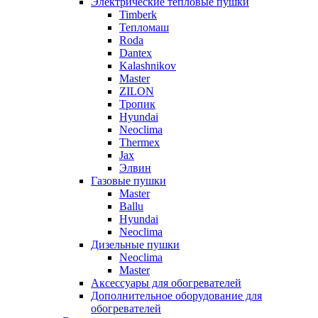
Электрические тепловые пушки
Timberk
Тепломаш
Roda
Dantex
Kalashnikov
Master
ZILON
Тропик
Hyundai
Neoclima
Thermex
Jax
Элвин
Газовые пушки
Master
Ballu
Hyundai
Neoclima
Дизельные пушки
Neoclima
Master
Аксессуары для обогревателей
Дополнительное оборудование для
обогревателей