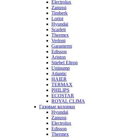
Electrolux
Zanussi
Timberk
Loriot
Hyundai
Scarlett
Thermex
Verloni
Garanterm
Edisson
Ariston
Stiebel Eltron
Unipump
Atlantic
HAIER
TERMAX
PHILIPS
ECOSTAR
ROYAL CLIMA
Газовые колонки
Hyundai
Zanussi
Electrolux
Edisson
Thermex