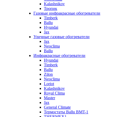
Kalashnikov
Тропик
Газовые инфракрасные обогреватели
Timberk
Ballu
Hyundai
Jax
Уличные газовые обогреватели
Jax
Neoclima
Ballu
Инфракрасные обогреватели
Hyundai
Timberk
Ballu
Zilon
Neoclima
Loriot
Kalashnikov
Royal Clima
Master
Jax
General Climate
Термостаты Ballu BMT-1
THERMEX1