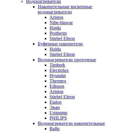
Водонагреватели
Накопительные косвенные
водонагреватели
Ariston
Nibe-biawar
Hajdu
Protherm
Stiebel Eltron
Буферные накопители
Hajdu
Stiebel Eltron
Водонагреватели проточные
Timberk
Electrolux
Hyundai
Thermex
Edisson
Ariston
Stiebel Eltron
Etalon
Эван
Unipump
PHILIPS
Водонагреватели накопительные
Ballu