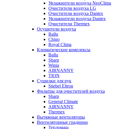
Увлажнители воздуха NeoClima
Очистители воздуха LG
Очистители воздуха Dantex
Увлажнители воздуха Dantex
Очистители Thermex
Осушители воздуха
Ballu
Chigo
Royal Clima
Климатические комплексы
Ballu
Sharp
Winia
AIRNANNY
TION
Сушилки для рук
Stiebel Eltron
Фильтры для очистителей воздуха
Sharp
General Climate
AIRNANNY
Thermex
Вытяжные вентиляторы
Вентиляторные градирни
Тепломаш