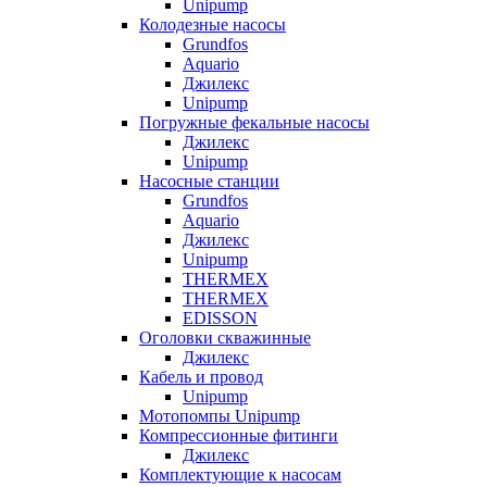
Unipump
Колодезные насосы
Grundfos
Aquario
Джилекс
Unipump
Погружные фекальные насосы
Джилекс
Unipump
Насосные станции
Grundfos
Aquario
Джилекс
Unipump
THERMEX
THERMEX
EDISSON
Оголовки скважинные
Джилекс
Кабель и провод
Unipump
Мотопомпы Unipump
Компрессионные фитинги
Джилекс
Комплектующие к насосам