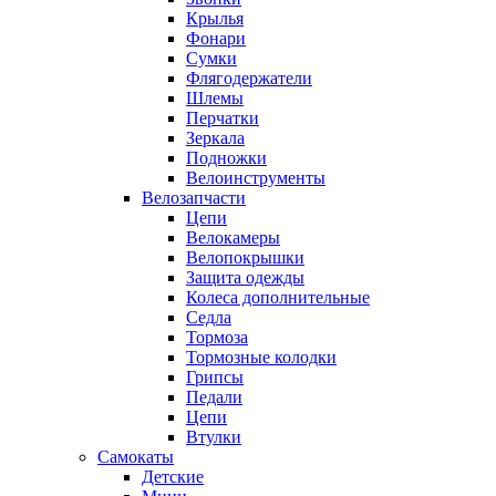
Крылья
Фонари
Сумки
Флягодержатели
Шлемы
Перчатки
Зеркала
Подножки
Велоинструменты
Велозапчасти
Цепи
Велокамеры
Велопокрышки
Защита одежды
Колеса дополнительные
Седла
Тормоза
Тормозные колодки
Грипсы
Педали
Цепи
Втулки
Самокаты
Детские