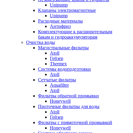
Unipump
Клапаны электромагнитные
Unipump
Расходные материалы
Антифриз
Комплектующие к расширительным
бакам и гидроаккумуляторам
Очистка воды
Магистральные фильтры
Atoll
Гейзер
Thermex
Системы водоподготовки
Atoll
Сетчатые фильтры
Aquafilter
Atoll
Фильтры обратной промывки
Honeywell
Проточные фильтры для воды
Atoll
Гейзер
Фильтры с прямоточной промывкой
Honeywell