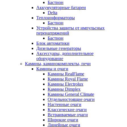
Бастион
Аккумуляторные батареи
Delta
Теплоинформаторы
Бастион
Устройства защиты от импульсных
перенапряжений
Бастион
Блок автоматики
Дизельные генераторы
Аксессуары, дополнительное
оборудование
Камины, каминокомплекты, печи
Камины и очаги
Камины RealFlame
Камины Royal Flame
Камины Electrolux
Камины Dimplex
Камины General Climate
Отдельностоящие очаги
Настенные очаги
Классические очаги
Встраиваемые очаги
Широкие очаги
Линейные очаги