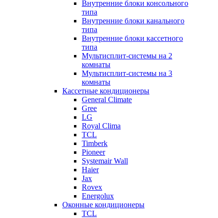
Внутренние блоки консольного
типа
Внутренние блоки канального
типа
Внутренние блоки кассетного
типа
Мультисплит-системы на 2
комнаты
Мультисплит-системы на 3
комнаты
Кассетные кондиционеры
General Climate
Gree
LG
Royal Clima
TCL
Timberk
Pioneer
Systemair Wall
Haier
Jax
Rovex
Energolux
Оконные кондиционеры
TCL