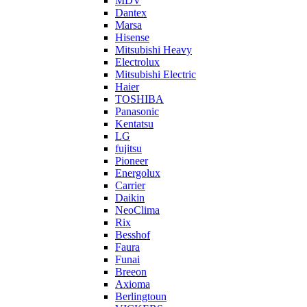
MDV
Dantex
Marsa
Hisense
Mitsubishi Heavy
Electrolux
Mitsubishi Electric
Haier
TOSHIBA
Panasonic
Kentatsu
LG
fujitsu
Pioneer
Energolux
Carrier
Daikin
NeoClima
Rix
Besshof
Faura
Funai
Breeon
Axioma
Berlingtoun