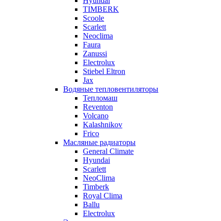
Hyundai
TIMBERK
Scoole
Scarlett
Neoclima
Faura
Zanussi
Electrolux
Stiebel Eltron
Jax
Водяные тепловентиляторы
Тепломаш
Reventon
Volcano
Kalashnikov
Frico
Масляные радиаторы
General Climate
Hyundai
Scarlett
NeoClima
Timberk
Royal Clima
Ballu
Electrolux