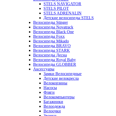
STELS NAVIGATOR
STELS PILOT
STELS ADRENALIN
Детские велосипеды STELS
Велосипеды Stinger
Велосипеды Novatrack
Велосипеды Black One
Велосипеды Foxx
Велосипеды Mikado
Велосипеды BRAVO
Велосипеды STARK
Велосипеды Десна
Велосипеды Royal Baby
Велосипеды GLOBBER
Аксессуары
Замки Велосипедные
Детские велокресла
Велокорзины
Насосы
Фляги
Велокомпьютеры
Багажники
Велоодежда
Велоочки
Звонки