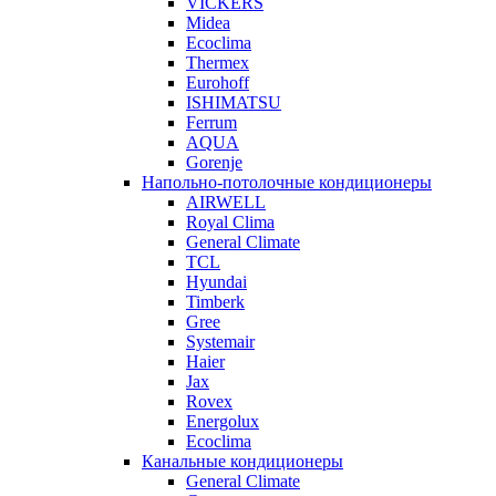
VICKERS
Midea
Ecoclima
Thermex
Eurohoff
ISHIMATSU
Ferrum
AQUA
Gorenje
Напольно-потолочные кондиционеры
AIRWELL
Royal Clima
General Climate
TCL
Hyundai
Timberk
Gree
Systemair
Haier
Jax
Rovex
Energolux
Ecoclima
Канальные кондиционеры
General Climate