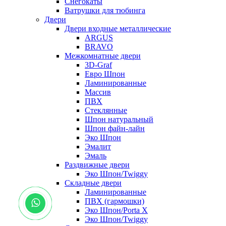
Снегокаты
Ватрушки для тюбинга
Двери
Двери входные металлические
ARGUS
BRAVO
Межкомнатные двери
3D-Graf
Евро Шпон
Ламинированные
Массив
ПВХ
Стеклянные
Шпон натуральный
Шпон файн-лайн
Эко Шпон
Эмалит
Эмаль
Раздвижные двери
Эко Шпон/Twiggy
Складные двери
Ламинированные
ПВХ (гармошки)
Эко Шпон/Porta X
Эко Шпон/Twiggy