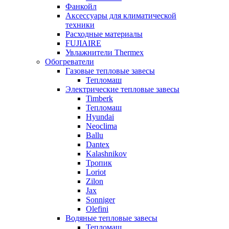
Фанкойл
Аксессуары для климатической
техники
Расходные материалы
FUJIAIRE
Увлажнители Thermex
Обогреватели
Газовые тепловые завесы
Тепломаш
Электрические тепловые завесы
Timberk
Тепломаш
Hyundai
Neoclima
Ballu
Dantex
Kalashnikov
Тропик
Loriot
Zilon
Jax
Sonniger
Olefini
Водяные тепловые завесы
Тепломаш