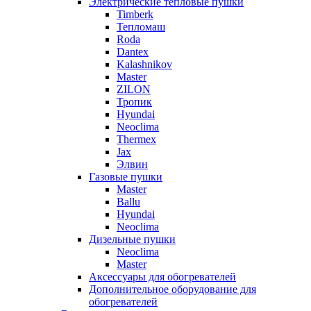
Электрические тепловые пушки
Timberk
Тепломаш
Roda
Dantex
Kalashnikov
Master
ZILON
Тропик
Hyundai
Neoclima
Thermex
Jax
Элвин
Газовые пушки
Master
Ballu
Hyundai
Neoclima
Дизельные пушки
Neoclima
Master
Аксессуары для обогревателей
Дополнительное оборудование для
обогревателей