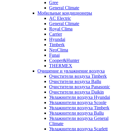
Gree
General Climate
Мобильные кондиционеры
AC Electric
General Climate
Royal Clima
Carrier
Hyundai
Timberk
NeoClima
Funai
Cooper&Hunter
THERMEX
Очищение и увлажнение воздуха
Очистители воздуха Timberk
Очистители воздуха Ballu
Очистители воздуха Panasonic
Очистители воздуха Daikin
Увлажнители воздуха Hyundai
Увлажнители воздуха Scoole
Увлажнители воздуха Timberk
Увлажнители воздуха Ballu
Увлажнители воздуха General
Climate
Увлажнители воздуха Scarlett