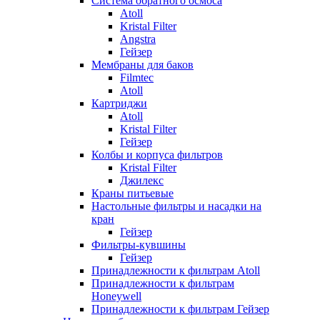
Система обратного осмоса
Atoll
Kristal Filter
Angstra
Гейзер
Мембраны для баков
Filmtec
Atoll
Картриджи
Atoll
Kristal Filter
Гейзер
Колбы и корпуса фильтров
Kristal Filter
Джилекс
Краны питьевые
Настольные фильтры и насадки на
кран
Гейзер
Фильтры-кувшины
Гейзер
Принадлежности к фильтрам Atoll
Принадлежности к фильтрам
Honeywell
Принадлежности к фильтрам Гейзер