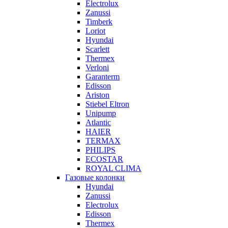
Electrolux
Zanussi
Timberk
Loriot
Hyundai
Scarlett
Thermex
Verloni
Garanterm
Edisson
Ariston
Stiebel Eltron
Unipump
Atlantic
HAIER
TERMAX
PHILIPS
ECOSTAR
ROYAL CLIMA
Газовые колонки
Hyundai
Zanussi
Electrolux
Edisson
Thermex