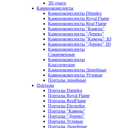
3D очаги
Каминокомплекты
Каминокомплекты Dimplex
Каминокомплекты Royal Flame
Каминокомплекты Real Flame
Каминокомплекты "Камень"
Каминокомплекты "Дерево"
Каминокомплекты "Камень" 3D
Каминокомплекты "Дерево" 3D
Каминокомплекты
Современные
Каминокомплекты
Классические
Каминокомплекты Линейные
Каминокомплекты Угловые
Порталы линейные
Порталы
Порталы Dimplex
Порталы Royal Flame
Порталы RealFlame
Порталы Electrolux
Порталы "Камень"
Порталы "Дерево"
Порталы Угловые
Порталы Линейные