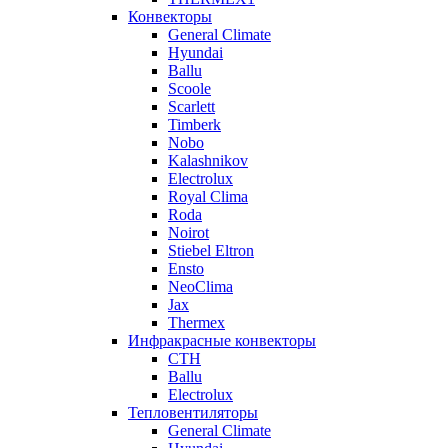
Конвекторы
General Climate
Hyundai
Ballu
Scoole
Scarlett
Timberk
Nobo
Kalashnikov
Electrolux
Royal Clima
Roda
Noirot
Stiebel Eltron
Ensto
NeoClima
Jax
Thermex
Инфракрасные конвекторы
CTH
Ballu
Electrolux
Тепловентиляторы
General Climate