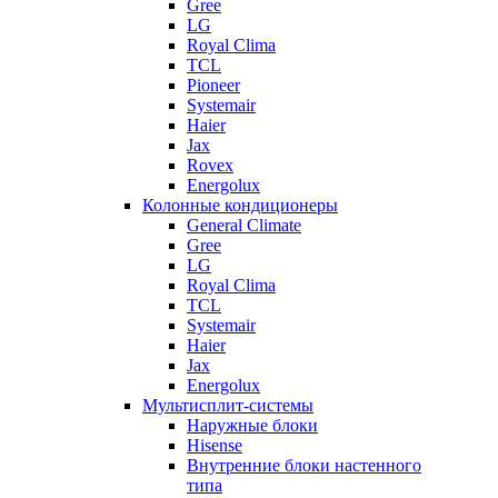
Gree
LG
Royal Clima
TCL
Pioneer
Systemair
Haier
Jax
Rovex
Energolux
Колонные кондиционеры
General Climate
Gree
LG
Royal Clima
TCL
Systemair
Haier
Jax
Energolux
Мультисплит-системы
Наружные блоки
Hisense
Внутренние блоки настенного
типа