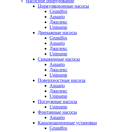
Насосное оборудование
Циркуляционные насосы
Grundfos
Aquario
Джилекс
Unipump
Дренажные насосы
Grundfos
Aquario
Джилекс
Unipump
Скважинные насосы
Aquario
Джилекс
Unipump
Поверхностные насосы
Aquario
Джилекс
Unipump
Погружные насосы
Unipump
Фонтанные насосы
Aquario
Канализационные установки
Grundfos