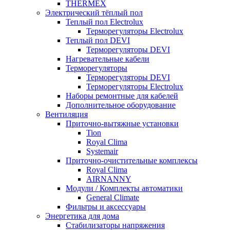
THERMEX
Электрический тёплый пол
Теплый пол Electrolux
Терморегуляторы Electrolux
Теплый пол DEVI
Терморегуляторы DEVI
Нагревательные кабели
Терморегуляторы
Терморегуляторы DEVI
Терморегуляторы Electrolux
Наборы ремонтные для кабелей
Дополнительное оборудование
Вентиляция
Приточно-вытяжные установки
Tion
Royal Clima
Systemair
Приточно-очистительные комплексы
Royal Clima
AIRNANNY
Модули / Комплекты автоматики
General Climate
Фильтры и аксессуары
Энергетика для дома
Стабилизаторы напряжения