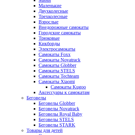
Мини
Маленькие
Двухколесные
Трехколесные
Взрослые
Внедорожные самокаты
Городские самокаты
Трюковые
Кикборды
Электросамокаты
Самокаты Foxx
Самокаты Novatrack
Самокаты Globber
Самокаты STELS
Самокаты Techteam
Самокаты Xiaomi
Самокаты Kugoo
Аксессуары к самокатам
Беговелы
Беговелы Globber
Беговелы Novatrack
Беговелы Royal Baby
Беговелы STELS
Беговелы STARK
Товары для детей