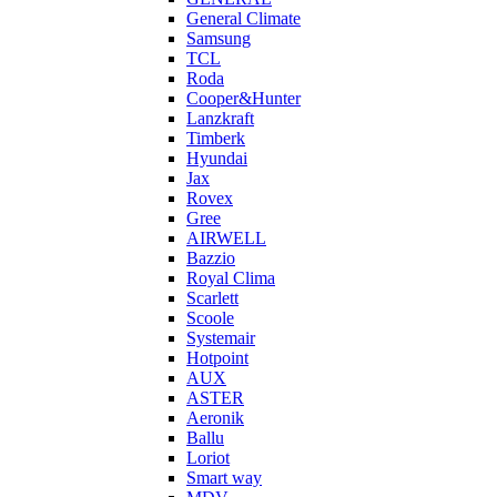
General Climate
Samsung
TCL
Roda
Cooper&Hunter
Lanzkraft
Timberk
Hyundai
Jax
Rovex
Gree
AIRWELL
Bazzio
Royal Clima
Scarlett
Scoole
Systemair
Hotpoint
AUX
ASTER
Aeronik
Ballu
Loriot
Smart way