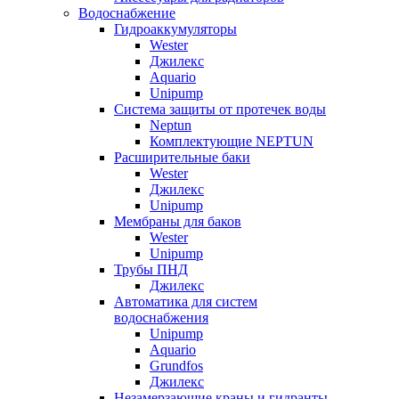
Водоснабжение
Гидроаккумуляторы
Wester
Джилекс
Aquario
Unipump
Система защиты от протечек воды
Neptun
Комплектующие NEPTUN
Расширительные баки
Wester
Джилекс
Unipump
Мембраны для баков
Wester
Unipump
Трубы ПНД
Джилекс
Автоматика для систем
водоснабжения
Unipump
Aquario
Grundfos
Джилекс
Незамерзающие краны и гидранты