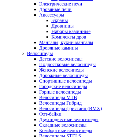
Электрические печи
Дровяные печи
Аксессуары
Экраны
Дровницы
Наборы каминные
Комплекты дров
Мангалы, кухни-мангалы
Дровяные камины
Велосипеды
Детские велосипеды
Подростковые велосипеды
Женские велосипеды
Дорожные велосипеды
Спортивные велосипеды
Городские велосипеды
Горные велосипеды
Велосипеды MTB
Велосипеды Гибрид
Велосипеды фристайл (BMX)
Фэт-байки
Двухподвесные велосипеды
Складные велосипеды
Комфортные велосипеды
Велосипеды STELS