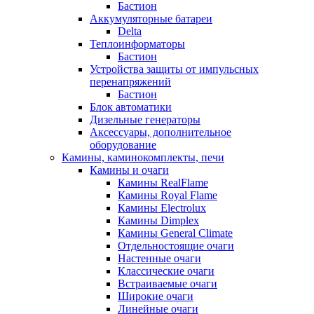
Бастион
Аккумуляторные батареи
Delta
Теплоинформаторы
Бастион
Устройства защиты от импульсных
перенапряжений
Бастион
Блок автоматики
Дизельные генераторы
Аксессуары, дополнительное
оборудование
Камины, каминокомплекты, печи
Камины и очаги
Камины RealFlame
Камины Royal Flame
Камины Electrolux
Камины Dimplex
Камины General Climate
Отдельностоящие очаги
Настенные очаги
Классические очаги
Встраиваемые очаги
Широкие очаги
Линейные очаги