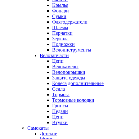
Крылья
Фонари
Сумки
Флягодержатели
Шлемы
Перчатки
Зеркала
Подножки
Велоинструменты
Велозапчасти
Цепи
Велокамеры
Велопокрышки
Защита одежды
Колеса дополнительные
Седла
Тормоза
Тормозные колодки
Грипсы
Педали
Цепи
Втулки
Самокаты
Детские