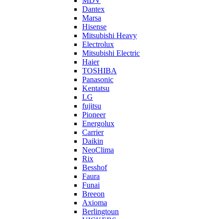
MDV
Dantex
Marsa
Hisense
Mitsubishi Heavy
Electrolux
Mitsubishi Electric
Haier
TOSHIBA
Panasonic
Kentatsu
LG
fujitsu
Pioneer
Energolux
Carrier
Daikin
NeoClima
Rix
Besshof
Faura
Funai
Breeon
Axioma
Berlingtoun