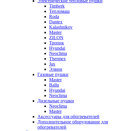
Электрические тепловые пушки
Timberk
Тепломаш
Roda
Dantex
Kalashnikov
Master
ZILON
Тропик
Hyundai
Neoclima
Thermex
Jax
Элвин
Газовые пушки
Master
Ballu
Hyundai
Neoclima
Дизельные пушки
Neoclima
Master
Аксессуары для обогревателей
Дополнительное оборудование для
обогревателей