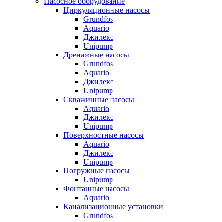
Насосное оборудование
Циркуляционные насосы
Grundfos
Aquario
Джилекс
Unipump
Дренажные насосы
Grundfos
Aquario
Джилекс
Unipump
Скважинные насосы
Aquario
Джилекс
Unipump
Поверхностные насосы
Aquario
Джилекс
Unipump
Погружные насосы
Unipump
Фонтанные насосы
Aquario
Канализационные установки
Grundfos