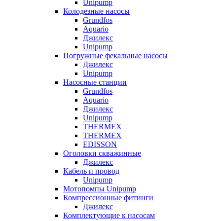
Unipump
Колодезные насосы
Grundfos
Aquario
Джилекс
Unipump
Погружные фекальные насосы
Джилекс
Unipump
Насосные станции
Grundfos
Aquario
Джилекс
Unipump
THERMEX
THERMEX
EDISSON
Оголовки скважинные
Джилекс
Кабель и провод
Unipump
Мотопомпы Unipump
Компрессионные фитинги
Джилекс
Комплектующие к насосам