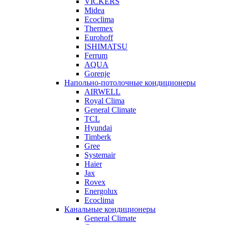
VICKERS
Midea
Ecoclima
Thermex
Eurohoff
ISHIMATSU
Ferrum
AQUA
Gorenje
Напольно-потолочные кондиционеры
AIRWELL
Royal Clima
General Climate
TCL
Hyundai
Timberk
Gree
Systemair
Haier
Jax
Rovex
Energolux
Ecoclima
Канальные кондиционеры
General Climate