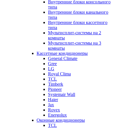
Внутренние блоки консольного
типа
Внутренние блоки канального
типа
Внутренние блоки кассетного
типа
Мультисплит-системы на 2
комнаты
Мультисплит-системы на 3
комнаты
Кассетные кондиционеры
General Climate
Gree
LG
Royal Clima
TCL
Timberk
Pioneer
Systemair Wall
Haier
Jax
Rovex
Energolux
Оконные кондиционеры
TCL