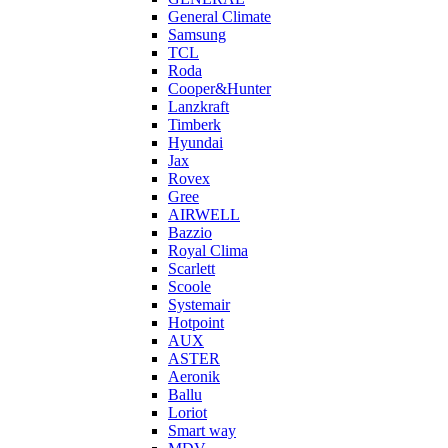
General Climate
Samsung
TCL
Roda
Cooper&Hunter
Lanzkraft
Timberk
Hyundai
Jax
Rovex
Gree
AIRWELL
Bazzio
Royal Clima
Scarlett
Scoole
Systemair
Hotpoint
AUX
ASTER
Aeronik
Ballu
Loriot
Smart way