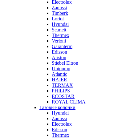
Electrolux
Zanussi
Timberk
Loriot
Hyundai
Scarlett
Thermex
Verloni
Garanterm
Edisson
Ariston
Stiebel Eltron
Unipump
Atlantic
HAIER
TERMAX
PHILIPS
ECOSTAR
ROYAL CLIMA
Газовые колонки
Hyundai
Zanussi
Electrolux
Edisson
Thermex