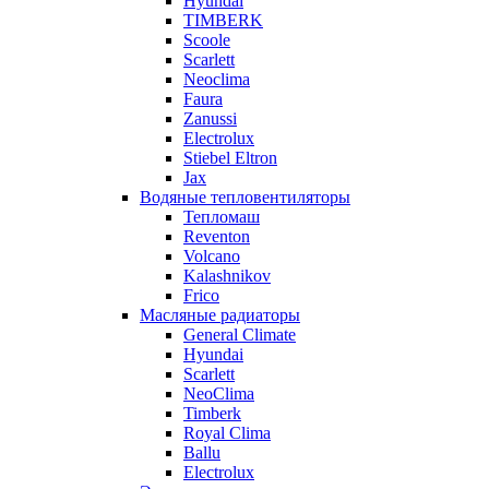
Hyundai
TIMBERK
Scoole
Scarlett
Neoclima
Faura
Zanussi
Electrolux
Stiebel Eltron
Jax
Водяные тепловентиляторы
Тепломаш
Reventon
Volcano
Kalashnikov
Frico
Масляные радиаторы
General Climate
Hyundai
Scarlett
NeoClima
Timberk
Royal Clima
Ballu
Electrolux