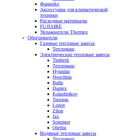
Фанкойл
Аксессуары для климатической
техники
Расходные материалы
FUJIAIRE
Увлажнители Thermex
Обогреватели
Газовые тепловые завесы
Тепломаш
Электрические тепловые завесы
Timberk
Тепломаш
Hyundai
Neoclima
Ballu
Dantex
Kalashnikov
Тропик
Loriot
Zilon
Jax
Sonniger
Olefini
Водяные тепловые завесы
Тепломаш