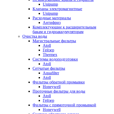
Unipump
Клапаны электромагнитные
Unipump
Расходные материалы
Антифриз
Комплектующие к расширительным
бакам и гидроаккумуляторам
Очистка воды
Магистральные фильтры
Atoll
Гейзер
Thermex
Системы водоподготовки
Atoll
Сетчатые фильтры
Aquafilter
Atoll
Фильтры обратной промывки
Honeywell
Проточные фильтры для воды
Atoll
Гейзер
Фильтры с прямоточной промывкой
Honeywell