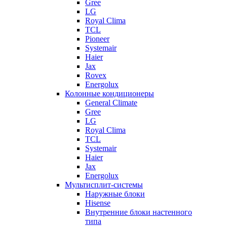
Gree
LG
Royal Clima
TCL
Pioneer
Systemair
Haier
Jax
Rovex
Energolux
Колонные кондиционеры
General Climate
Gree
LG
Royal Clima
TCL
Systemair
Haier
Jax
Energolux
Мультисплит-системы
Наружные блоки
Hisense
Внутренние блоки настенного
типа