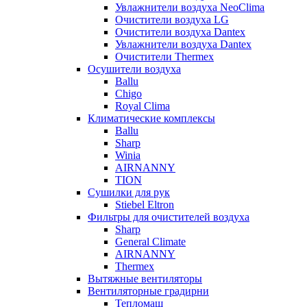
Увлажнители воздуха NeoClima
Очистители воздуха LG
Очистители воздуха Dantex
Увлажнители воздуха Dantex
Очистители Thermex
Осушители воздуха
Ballu
Chigo
Royal Clima
Климатические комплексы
Ballu
Sharp
Winia
AIRNANNY
TION
Сушилки для рук
Stiebel Eltron
Фильтры для очистителей воздуха
Sharp
General Climate
AIRNANNY
Thermex
Вытяжные вентиляторы
Вентиляторные градирни
Тепломаш