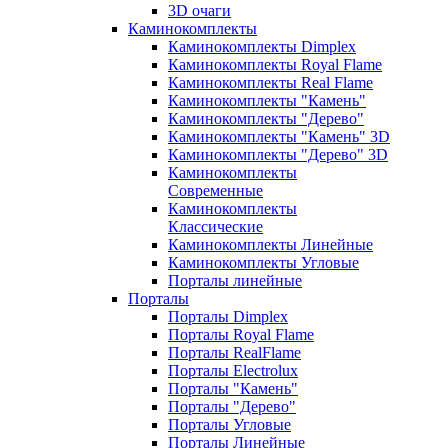
3D очаги
Каминокомплекты
Каминокомплекты Dimplex
Каминокомплекты Royal Flame
Каминокомплекты Real Flame
Каминокомплекты "Камень"
Каминокомплекты "Дерево"
Каминокомплекты "Камень" 3D
Каминокомплекты "Дерево" 3D
Каминокомплекты
Современные
Каминокомплекты
Классические
Каминокомплекты Линейные
Каминокомплекты Угловые
Порталы линейные
Порталы
Порталы Dimplex
Порталы Royal Flame
Порталы RealFlame
Порталы Electrolux
Порталы "Камень"
Порталы "Дерево"
Порталы Угловые
Порталы Линейные