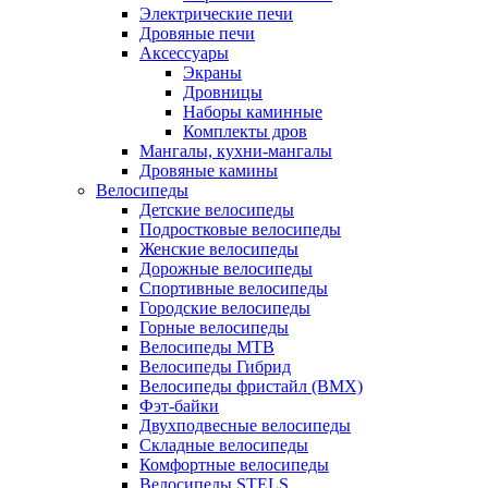
Электрические печи
Дровяные печи
Аксессуары
Экраны
Дровницы
Наборы каминные
Комплекты дров
Мангалы, кухни-мангалы
Дровяные камины
Велосипеды
Детские велосипеды
Подростковые велосипеды
Женские велосипеды
Дорожные велосипеды
Спортивные велосипеды
Городские велосипеды
Горные велосипеды
Велосипеды MTB
Велосипеды Гибрид
Велосипеды фристайл (BMX)
Фэт-байки
Двухподвесные велосипеды
Складные велосипеды
Комфортные велосипеды
Велосипеды STELS