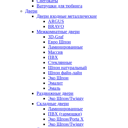
Снегокаты
Ватрушки для тюбинга
Двери
Двери входные металлические
ARGUS
BRAVO
Межкомнатные двери
3D-Graf
Евро Шпон
Ламинированные
Массив
ПВХ
Стеклянные
Шпон натуральный
Шпон файн-лайн
Эко Шпон
Эмалит
Эмаль
Раздвижные двери
Эко Шпон/Twiggy
Складные двери
Ламинированные
ПВХ (гармошки)
Эко Шпон/Porta X
Эко Шпон/Twiggy