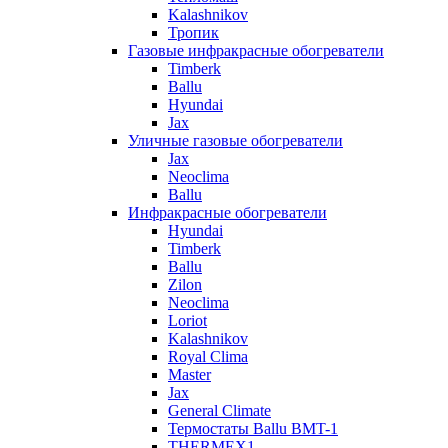
Kalashnikov
Тропик
Газовые инфракрасные обогреватели
Timberk
Ballu
Hyundai
Jax
Уличные газовые обогреватели
Jax
Neoclima
Ballu
Инфракрасные обогреватели
Hyundai
Timberk
Ballu
Zilon
Neoclima
Loriot
Kalashnikov
Royal Clima
Master
Jax
General Climate
Термостаты Ballu BMT-1
THERMEX1