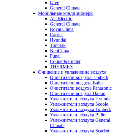
Gree
General Climate
Мобильные кондиционеры
AC Electric
General Climate
Royal Clima
Carrier
Hyundai
Timberk
NeoClima
Funai
Cooper&Hunter
THERMEX
Очищение и увлажнение воздуха
Очистители воздуха Timberk
Очистители воздуха Ballu
Очистители воздуха Panasonic
Очистители воздуха Daikin
Увлажнители воздуха Hyundai
Увлажнители воздуха Scoole
Увлажнители воздуха Timberk
Увлажнители воздуха Ballu
Увлажнители воздуха General
Climate
Увлажнители воздуха Scarlett