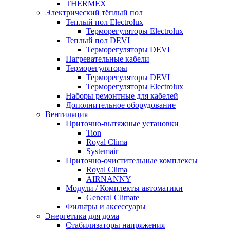
THERMEX
Электрический тёплый пол
Теплый пол Electrolux
Терморегуляторы Electrolux
Теплый пол DEVI
Терморегуляторы DEVI
Нагревательные кабели
Терморегуляторы
Терморегуляторы DEVI
Терморегуляторы Electrolux
Наборы ремонтные для кабелей
Дополнительное оборудование
Вентиляция
Приточно-вытяжные установки
Tion
Royal Clima
Systemair
Приточно-очистительные комплексы
Royal Clima
AIRNANNY
Модули / Комплекты автоматики
General Climate
Фильтры и аксессуары
Энергетика для дома
Стабилизаторы напряжения