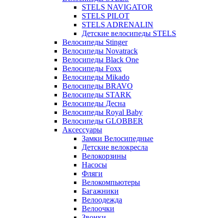
STELS NAVIGATOR
STELS PILOT
STELS ADRENALIN
Детские велосипеды STELS
Велосипеды Stinger
Велосипеды Novatrack
Велосипеды Black One
Велосипеды Foxx
Велосипеды Mikado
Велосипеды BRAVO
Велосипеды STARK
Велосипеды Десна
Велосипеды Royal Baby
Велосипеды GLOBBER
Аксессуары
Замки Велосипедные
Детские велокресла
Велокорзины
Насосы
Фляги
Велокомпьютеры
Багажники
Велоодежда
Велоочки
Звонки