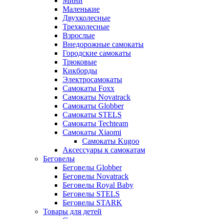
Мини
Маленькие
Двухколесные
Трехколесные
Взрослые
Внедорожные самокаты
Городские самокаты
Трюковые
Кикборды
Электросамокаты
Самокаты Foxx
Самокаты Novatrack
Самокаты Globber
Самокаты STELS
Самокаты Techteam
Самокаты Xiaomi
Самокаты Kugoo
Аксессуары к самокатам
Беговелы
Беговелы Globber
Беговелы Novatrack
Беговелы Royal Baby
Беговелы STELS
Беговелы STARK
Товары для детей