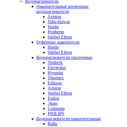
Водонагреватели
Накопительные косвенные
водонагреватели
Ariston
Nibe-biawar
Hajdu
Protherm
Stiebel Eltron
Буферные накопители
Hajdu
Stiebel Eltron
Водонагреватели проточные
Timberk
Electrolux
Hyundai
Thermex
Edisson
Ariston
Stiebel Eltron
Etalon
Эван
Unipump
PHILIPS
Водонагреватели накопительные
Ballu