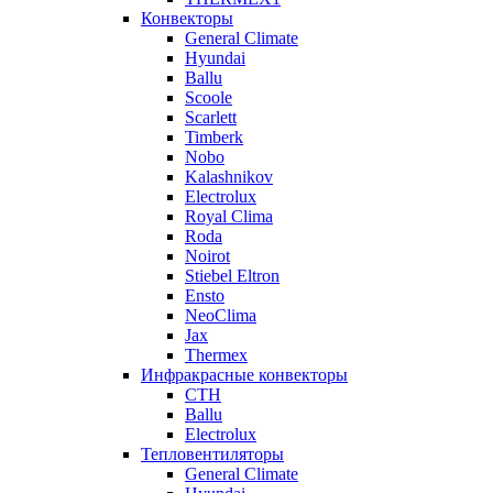
Конвекторы
General Climate
Hyundai
Ballu
Scoole
Scarlett
Timberk
Nobo
Kalashnikov
Electrolux
Royal Clima
Roda
Noirot
Stiebel Eltron
Ensto
NeoClima
Jax
Thermex
Инфракрасные конвекторы
CTH
Ballu
Electrolux
Тепловентиляторы
General Climate