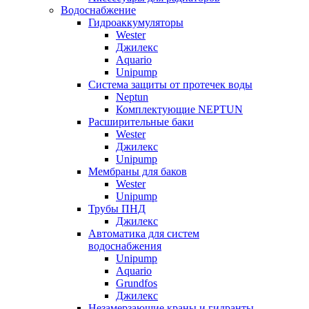
Водоснабжение
Гидроаккумуляторы
Wester
Джилекс
Aquario
Unipump
Система защиты от протечек воды
Neptun
Комплектующие NEPTUN
Расширительные баки
Wester
Джилекс
Unipump
Мембраны для баков
Wester
Unipump
Трубы ПНД
Джилекс
Автоматика для систем
водоснабжения
Unipump
Aquario
Grundfos
Джилекс
Незамерзающие краны и гидранты