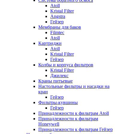
Система обратного осмоса
Atoll
Kristal Filter
Angstra
Гейзер
Мембраны для баков
Filmtec
Atoll
Картриджи
Atoll
Kristal Filter
Гейзер
Колбы и корпуса фильтров
Kristal Filter
Джилекс
Краны питьевые
Настольные фильтры и насадки на
кран
Гейзер
Фильтры-кувшины
Гейзер
Принадлежности к фильтрам Atoll
Принадлежности к фильтрам
Honeywell
Принадлежности к фильтрам Гейзер