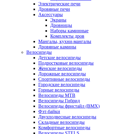
Электрические печи
Дровяные печи
Аксессуары
Экраны
Дровницы
Наборы каминные
Комплекты дров
Мангалы, кухни-мангалы
Дровяные камины
Велосипеды
Детские велосипеды
Подростковые велосипеды
Женские велосипеды
Дорожные велосипеды
Спортивные велосипеды
Городские велосипеды
Горные велосипеды
Велосипеды MTB
Велосипеды Гибрид
Велосипеды фристайл (BMX)
Фэт-байки
Двухподвесные велосипеды
Складные велосипеды
Комфортные велосипеды
Велосипеды STELS