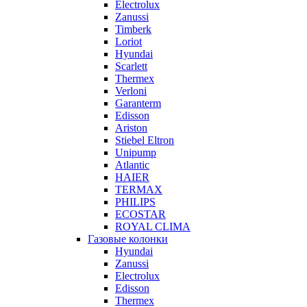
Electrolux
Zanussi
Timberk
Loriot
Hyundai
Scarlett
Thermex
Verloni
Garanterm
Edisson
Ariston
Stiebel Eltron
Unipump
Atlantic
HAIER
TERMAX
PHILIPS
ECOSTAR
ROYAL CLIMA
Газовые колонки
Hyundai
Zanussi
Electrolux
Edisson
Thermex