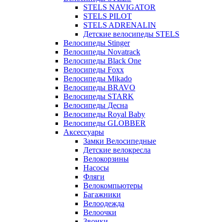
STELS NAVIGATOR
STELS PILOT
STELS ADRENALIN
Детские велосипеды STELS
Велосипеды Stinger
Велосипеды Novatrack
Велосипеды Black One
Велосипеды Foxx
Велосипеды Mikado
Велосипеды BRAVO
Велосипеды STARK
Велосипеды Десна
Велосипеды Royal Baby
Велосипеды GLOBBER
Аксессуары
Замки Велосипедные
Детские велокресла
Велокорзины
Насосы
Фляги
Велокомпьютеры
Багажники
Велоодежда
Велоочки
Звонки