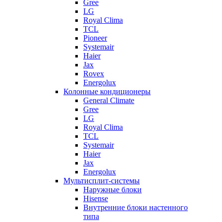
Gree
LG
Royal Clima
TCL
Pioneer
Systemair
Haier
Jax
Rovex
Energolux
Колонные кондиционеры
General Climate
Gree
LG
Royal Clima
TCL
Systemair
Haier
Jax
Energolux
Мультисплит-системы
Наружные блоки
Hisense
Внутренние блоки настенного
типа