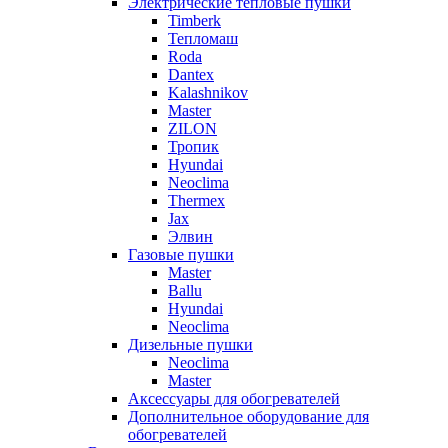
Электрические тепловые пушки
Timberk
Тепломаш
Roda
Dantex
Kalashnikov
Master
ZILON
Тропик
Hyundai
Neoclima
Thermex
Jax
Элвин
Газовые пушки
Master
Ballu
Hyundai
Neoclima
Дизельные пушки
Neoclima
Master
Аксессуары для обогревателей
Дополнительное оборудование для
обогревателей