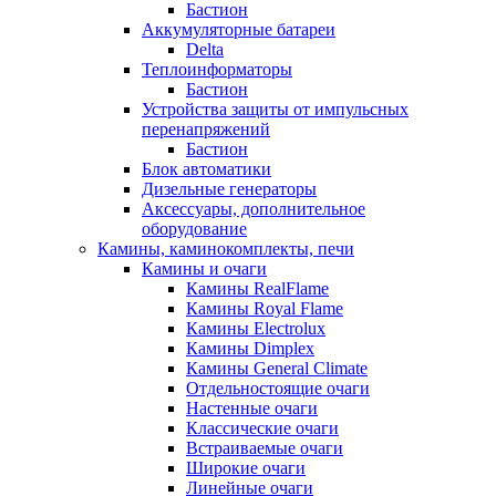
Бастион
Аккумуляторные батареи
Delta
Теплоинформаторы
Бастион
Устройства защиты от импульсных
перенапряжений
Бастион
Блок автоматики
Дизельные генераторы
Аксессуары, дополнительное
оборудование
Камины, каминокомплекты, печи
Камины и очаги
Камины RealFlame
Камины Royal Flame
Камины Electrolux
Камины Dimplex
Камины General Climate
Отдельностоящие очаги
Настенные очаги
Классические очаги
Встраиваемые очаги
Широкие очаги
Линейные очаги