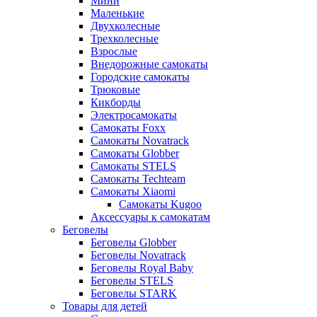
Мини
Маленькие
Двухколесные
Трехколесные
Взрослые
Внедорожные самокаты
Городские самокаты
Трюковые
Кикборды
Электросамокаты
Самокаты Foxx
Самокаты Novatrack
Самокаты Globber
Самокаты STELS
Самокаты Techteam
Самокаты Xiaomi
Самокаты Kugoo
Аксессуары к самокатам
Беговелы
Беговелы Globber
Беговелы Novatrack
Беговелы Royal Baby
Беговелы STELS
Беговелы STARK
Товары для детей