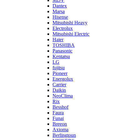
MDV
Dantex
Marsa
Hisense
Mitsubishi Heavy
Electrolux
Mitsubishi Electric
Haier
TOSHIBA
Panasonic
Kentatsu
LG
fujitsu
Pioneer
Energolux
Carrier
Daikin
NeoClima
Rix
Besshof
Faura
Funai
Breeon
Axioma
Berlingtoun