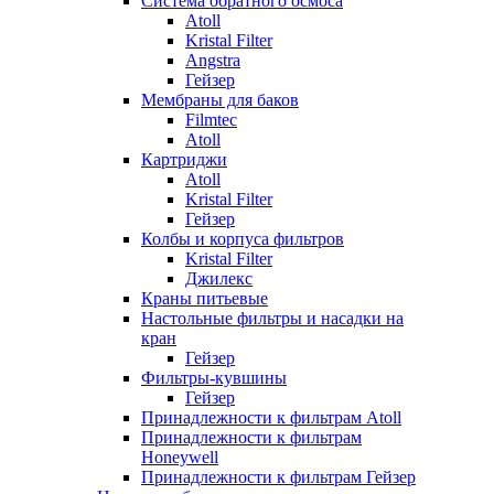
Система обратного осмоса
Atoll
Kristal Filter
Angstra
Гейзер
Мембраны для баков
Filmtec
Atoll
Картриджи
Atoll
Kristal Filter
Гейзер
Колбы и корпуса фильтров
Kristal Filter
Джилекс
Краны питьевые
Настольные фильтры и насадки на
кран
Гейзер
Фильтры-кувшины
Гейзер
Принадлежности к фильтрам Atoll
Принадлежности к фильтрам
Honeywell
Принадлежности к фильтрам Гейзер