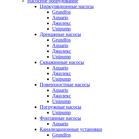
Насосное оборудование
Циркуляционные насосы
Grundfos
Aquario
Джилекс
Unipump
Дренажные насосы
Grundfos
Aquario
Джилекс
Unipump
Скважинные насосы
Aquario
Джилекс
Unipump
Поверхностные насосы
Aquario
Джилекс
Unipump
Погружные насосы
Unipump
Фонтанные насосы
Aquario
Канализационные установки
Grundfos