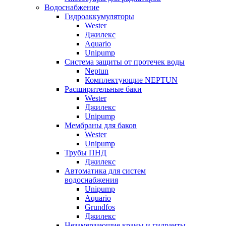
Водоснабжение
Гидроаккумуляторы
Wester
Джилекс
Aquario
Unipump
Система защиты от протечек воды
Neptun
Комплектующие NEPTUN
Расширительные баки
Wester
Джилекс
Unipump
Мембраны для баков
Wester
Unipump
Трубы ПНД
Джилекс
Автоматика для систем
водоснабжения
Unipump
Aquario
Grundfos
Джилекс
Незамерзающие краны и гидранты