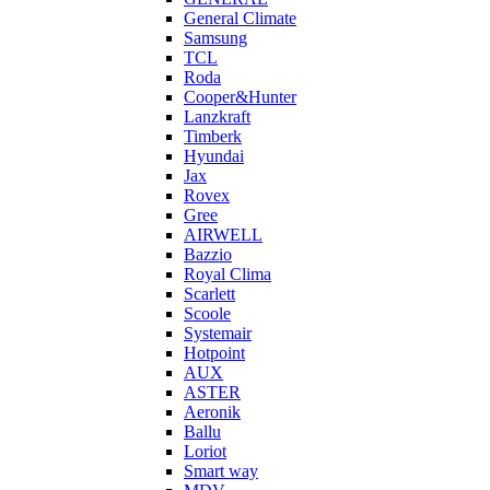
General Climate
Samsung
TCL
Roda
Cooper&Hunter
Lanzkraft
Timberk
Hyundai
Jax
Rovex
Gree
AIRWELL
Bazzio
Royal Clima
Scarlett
Scoole
Systemair
Hotpoint
AUX
ASTER
Aeronik
Ballu
Loriot
Smart way