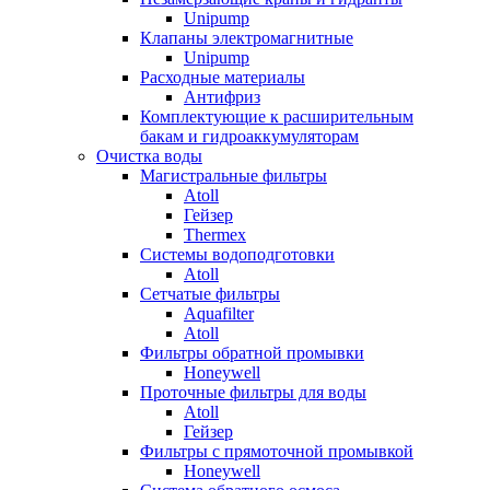
Unipump
Клапаны электромагнитные
Unipump
Расходные материалы
Антифриз
Комплектующие к расширительным
бакам и гидроаккумуляторам
Очистка воды
Магистральные фильтры
Atoll
Гейзер
Thermex
Системы водоподготовки
Atoll
Сетчатые фильтры
Aquafilter
Atoll
Фильтры обратной промывки
Honeywell
Проточные фильтры для воды
Atoll
Гейзер
Фильтры с прямоточной промывкой
Honeywell