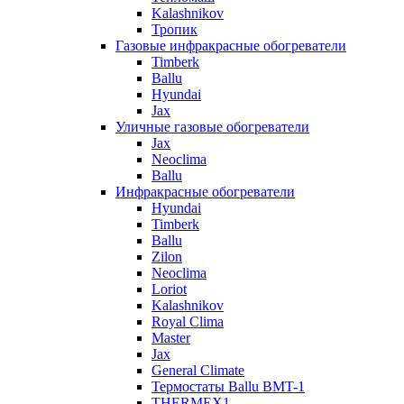
Kalashnikov
Тропик
Газовые инфракрасные обогреватели
Timberk
Ballu
Hyundai
Jax
Уличные газовые обогреватели
Jax
Neoclima
Ballu
Инфракрасные обогреватели
Hyundai
Timberk
Ballu
Zilon
Neoclima
Loriot
Kalashnikov
Royal Clima
Master
Jax
General Climate
Термостаты Ballu BMT-1
THERMEX1