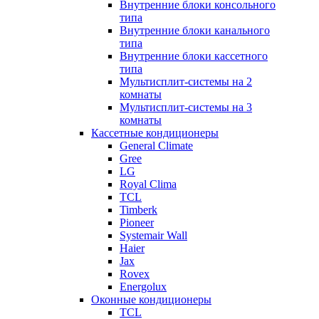
Внутренние блоки консольного
типа
Внутренние блоки канального
типа
Внутренние блоки кассетного
типа
Мультисплит-системы на 2
комнаты
Мультисплит-системы на 3
комнаты
Кассетные кондиционеры
General Climate
Gree
LG
Royal Clima
TCL
Timberk
Pioneer
Systemair Wall
Haier
Jax
Rovex
Energolux
Оконные кондиционеры
TCL