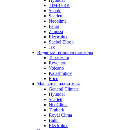
Hyundai
TIMBERK
Scoole
Scarlett
Neoclima
Faura
Zanussi
Electrolux
Stiebel Eltron
Jax
Водяные тепловентиляторы
Тепломаш
Reventon
Volcano
Kalashnikov
Frico
Масляные радиаторы
General Climate
Hyundai
Scarlett
NeoClima
Timberk
Royal Clima
Ballu
Electrolux