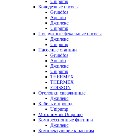
Unipump
Колодезные насосы
Grundfos
Aquario
Джилекс
Unipump
Погружные фекальные насосы
Джилекс
Unipump
Насосные станции
Grundfos
Aquario
Джилекс
Unipump
THERMEX
THERMEX
EDISSON
Оголовки скважинные
Джилекс
Кабель и провод
Unipump
Мотопомпы Unipump
Компрессионные фитинги
Джилекс
Комплектующие к насосам