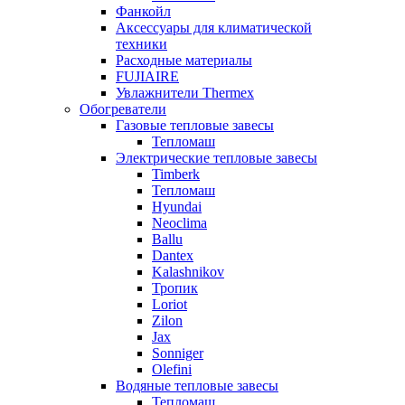
Фанкойл
Аксессуары для климатической
техники
Расходные материалы
FUJIAIRE
Увлажнители Thermex
Обогреватели
Газовые тепловые завесы
Тепломаш
Электрические тепловые завесы
Timberk
Тепломаш
Hyundai
Neoclima
Ballu
Dantex
Kalashnikov
Тропик
Loriot
Zilon
Jax
Sonniger
Olefini
Водяные тепловые завесы
Тепломаш