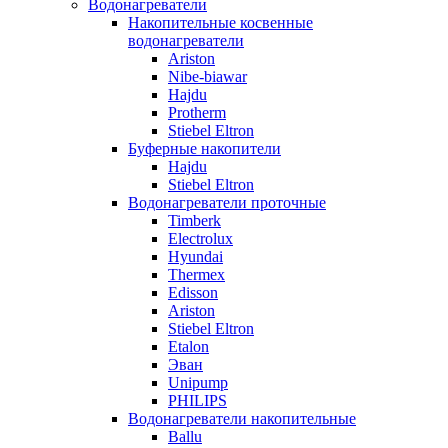
Водонагреватели
Накопительные косвенные
водонагреватели
Ariston
Nibe-biawar
Hajdu
Protherm
Stiebel Eltron
Буферные накопители
Hajdu
Stiebel Eltron
Водонагреватели проточные
Timberk
Electrolux
Hyundai
Thermex
Edisson
Ariston
Stiebel Eltron
Etalon
Эван
Unipump
PHILIPS
Водонагреватели накопительные
Ballu