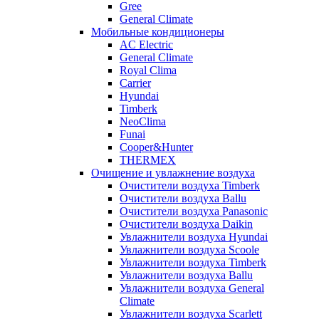
Gree
General Climate
Мобильные кондиционеры
AC Electric
General Climate
Royal Clima
Carrier
Hyundai
Timberk
NeoClima
Funai
Cooper&Hunter
THERMEX
Очищение и увлажнение воздуха
Очистители воздуха Timberk
Очистители воздуха Ballu
Очистители воздуха Panasonic
Очистители воздуха Daikin
Увлажнители воздуха Hyundai
Увлажнители воздуха Scoole
Увлажнители воздуха Timberk
Увлажнители воздуха Ballu
Увлажнители воздуха General
Climate
Увлажнители воздуха Scarlett