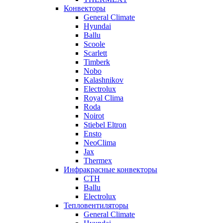
Конвекторы
General Climate
Hyundai
Ballu
Scoole
Scarlett
Timberk
Nobo
Kalashnikov
Electrolux
Royal Clima
Roda
Noirot
Stiebel Eltron
Ensto
NeoClima
Jax
Thermex
Инфракрасные конвекторы
CTH
Ballu
Electrolux
Тепловентиляторы
General Climate