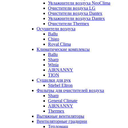
Увлажнители воздуха NeoClima
Очистители воздуха LG
Очистители воздуха Dantex
Увлажнители воздуха Dantex
Очистители Thermex
Осушители воздуха
Ballu
Chigo
Royal Clima
Климатические комплексы
Ballu
Sharp
Winia
AIRNANNY
TION
Сушилки для рук
Stiebel Eltron
Фильтры для очистителей воздуха
Sharp
General Climate
AIRNANNY
Thermex
Вытяжные вентиляторы
Вентиляторные градирни
Тепломаш