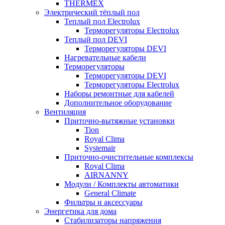
THERMEX
Электрический тёплый пол
Теплый пол Electrolux
Терморегуляторы Electrolux
Теплый пол DEVI
Терморегуляторы DEVI
Нагревательные кабели
Терморегуляторы
Терморегуляторы DEVI
Терморегуляторы Electrolux
Наборы ремонтные для кабелей
Дополнительное оборудование
Вентиляция
Приточно-вытяжные установки
Tion
Royal Clima
Systemair
Приточно-очистительные комплексы
Royal Clima
AIRNANNY
Модули / Комплекты автоматики
General Climate
Фильтры и аксессуары
Энергетика для дома
Стабилизаторы напряжения