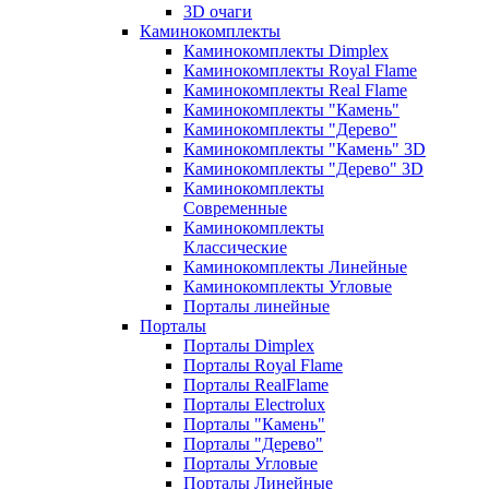
3D очаги
Каминокомплекты
Каминокомплекты Dimplex
Каминокомплекты Royal Flame
Каминокомплекты Real Flame
Каминокомплекты "Камень"
Каминокомплекты "Дерево"
Каминокомплекты "Камень" 3D
Каминокомплекты "Дерево" 3D
Каминокомплекты
Современные
Каминокомплекты
Классические
Каминокомплекты Линейные
Каминокомплекты Угловые
Порталы линейные
Порталы
Порталы Dimplex
Порталы Royal Flame
Порталы RealFlame
Порталы Electrolux
Порталы "Камень"
Порталы "Дерево"
Порталы Угловые
Порталы Линейные