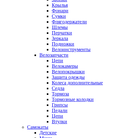
Крылья
Фонари
Сумки
Флягодержатели
Шлемы
Перчатки
Зеркала
Подножки
Велоинструменты
Велозапчасти
Цепи
Велокамеры
Велопокрышки
Защита одежды
Колеса дополнительные
Седла
Тормоза
Тормозные колодки
Грипсы
Педали
Цепи
Втулки
Самокаты
Детские