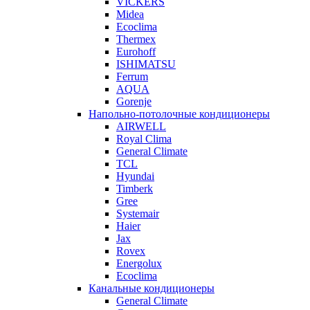
VICKERS
Midea
Ecoclima
Thermex
Eurohoff
ISHIMATSU
Ferrum
AQUA
Gorenje
Напольно-потолочные кондиционеры
AIRWELL
Royal Clima
General Climate
TCL
Hyundai
Timberk
Gree
Systemair
Haier
Jax
Rovex
Energolux
Ecoclima
Канальные кондиционеры
General Climate