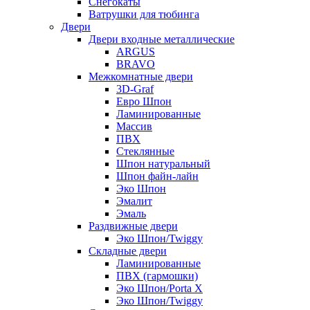
Снегокаты
Ватрушки для тюбинга
Двери
Двери входные металлические
ARGUS
BRAVO
Межкомнатные двери
3D-Graf
Евро Шпон
Ламинированные
Массив
ПВХ
Стеклянные
Шпон натуральный
Шпон файн-лайн
Эко Шпон
Эмалит
Эмаль
Раздвижные двери
Эко Шпон/Twiggy
Складные двери
Ламинированные
ПВХ (гармошки)
Эко Шпон/Porta X
Эко Шпон/Twiggy